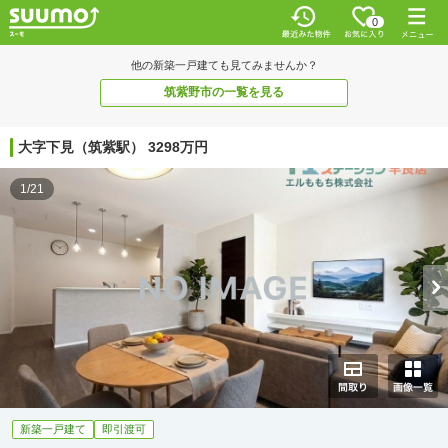
0
他の新築一戸建ても見てみませんか？
筑紫野市の一覧を見る
大字下見（筑紫駅） 3298万円
1/21
新築一戸建て
即引渡可