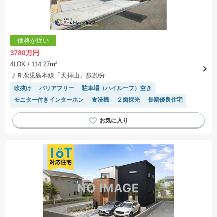
価格が近い
3780万円
4LDK
/ 114.27m²
ＪＲ鹿児島本線「天拝山」歩20分
吹抜け
バリアフリー
駐車場（ハイルーフ）空き
モニター付きインターホン
食洗機
２面採光
長期優良住宅
対面キッチン
浴室乾燥機
窓付き浴室
角地
温水洗浄便座
キッチン収納が多い
閑静な住宅地
フラット35適合
陽当り良好
WIC
システムキッチン
トイレ2個以上