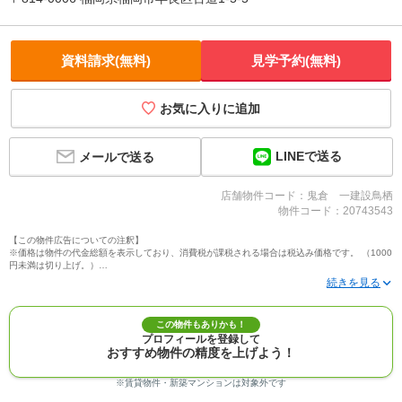
資料請求(無料)
見学予約(無料)
お気に入りに追加
LINEで送る
メールで送る
店舗物件コード：鬼倉 一建設鳥栖
物件コード：20743543
【この物件広告についての注釈】
※価格は物件の代金総額を表示しており、消費税が課税される場合は税込み価格です。 （1000
円未満は切り上げ。）
※写真に写っている、またはパース（絵）や間取り図に描かれている家具や車などは、特にコ
メントがない場合、販売価格に含まれません。
※敷地権利が定期借地権のものは価格に権利金を含みます。
※建築条件付き土地価格には、建物価格は含まれません。
この物件もありかも！
※物件情報は、原則として情報提供日の２日前に最終確認した情報です。
プロフィールを登録して
※完成予想図はいずれも外構、植栽、外観等実際のものとは多少異なることがあります。
おすすめ物件の精度を上げよう！
※モデルルーム・モデルハウス・展示場・ショールームの画像の場合、今回販売の物件と異な
る場合があります。
※ＣＧ合成の画像の場合、実際とは多少異なる場合があります。
※賃貸物件・新築マンションは対象外です
※物件特徴：販売戸数が複数の物件は、全ての住戸に該当しない項目もあります。