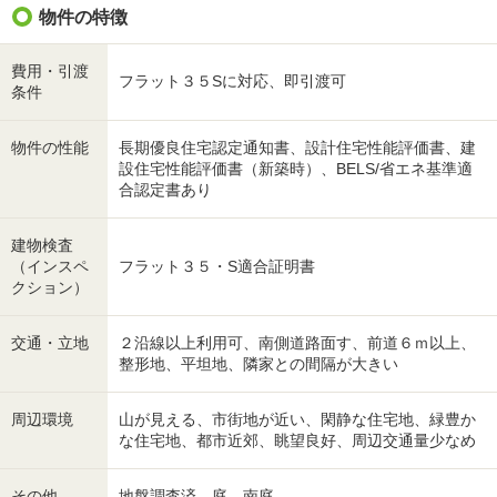
物件の特徴
費用・引渡
フラット３５Sに対応、即引渡可
条件
物件の性能
長期優良住宅認定通知書、設計住宅性能評価書、建
設住宅性能評価書（新築時）、BELS/省エネ基準適
合認定書あり
建物検査
（インスペ
フラット３５・S適合証明書
クション）
交通・立地
２沿線以上利用可、南側道路面す、前道６ｍ以上、
整形地、平坦地、隣家との間隔が大きい
周辺環境
山が見える、市街地が近い、閑静な住宅地、緑豊か
な住宅地、都市近郊、眺望良好、周辺交通量少なめ
その他
地盤調査済、庭、南庭