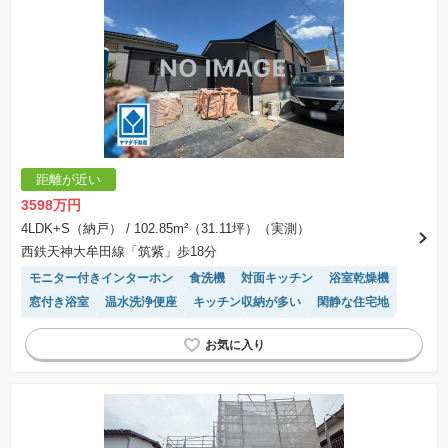
距離が近い
3598万円
4LDK+S（納戸）
/ 102.85m²（31.11坪）（実測）
西鉄天神大牟田線「筑紫」歩18分
モニター付きインターホン
食洗機
対面キッチン
浴室乾燥機
窓付き浴室
温水洗浄便座
キッチン収納が多い
閑静な住宅地
接面道路の幅が６m以上
陽当り良好
WIC
システムキッチン