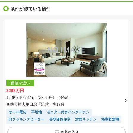
※完成後１年以上を経過した未入居物件が掲載される場合があります。ご了承ください。
※新着：物件情報が「SUUMO」に掲載された日から１週間表示されます。
条件が似ている物件
※価格更新：物件価格が変更された日から１週間表示されます。
※販売予定物件はすべて、販売開始するまで契約または予約の申込みはできません。
※購入の前には物件内容や契約条件についてご自身で十分な確認をしていただくようにお願い
いたします。
※建築条件土地の情報内に掲載されている、建物プラン例は、土地購入者の設計プランの参考
の一例であって、プランの採用可否は任意です。
※土地（建築条件なし）で「建物プラン例」が表記してある時、そのプラン例は特定の建築請
負会社によるもので、当該建築請負会社以外で建てた場合、同様のものが同価格で建てられる
とは限りません。また建築請負会社を特定するものではありません。
※建築条件付き土地とは、その土地に建築する建物の建築請負契約が、一定期間内に成立する
ことを条件として売買される土地のことをいいます。建築請負契約成立に向けて設計プランを
協議するため、土地購入者が自己の希望する建物の設計協議をするために必要な相当の期間の
交渉期間が設定され、その期間内で希望を満たすプランが実現できたかどうかにより結論を出
します。なお、この期間は概ね3ヶ月程度とされています。納得のいくプランが出来ず、建築請
負契約が成立しない場合、土地売買契約は白紙に戻り、土地契約にかかった代金（土地代金、
手付金など）は名目のいかんに関わらず、全て返却されます。
※課税対象物件の「価格」や「費用等」は消費税込みの「総額表示」で統一しています。
※「本体価格」とは、課税対象物件においては「消費税を除いた建物価格」と「土地価格」の
価格が近い
合計額を指します。
※課税対象物件は消費税込みの総額表示のため、不動産広告の販売価格には本体価格の金額は
3298万円
表示されておりません。
※取引にかかる費用：物件の契約手続き、決済、引き渡し時にかかる費用を表示しています。
4LDK
/ 106.82m²（32.31坪）（登記）
不動産会社によって表記有無が異なるため、ご自身で十分な確認をしていただくようにお願い
西鉄天神大牟田線「筑紫」歩17分
いたします。
※掲載の省エネ性能ラベル内の物件・住棟・号室名称については最新のものに変更されている
オール電化
平坦地
モニター付きインターホン
場合があります。
IHクッキングヒーター
長期優良住宅
対面キッチン
浴室乾燥機
窓付き浴室
高機能トイレ
温水洗浄便座