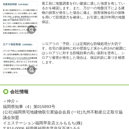
着工前に地盤調査を行い建築に適した強度を有してい
るかを確認します。また、万が一の地盤沈下による建
物の損害が発生した場合に備え、損害保険会社の保険
を用いて賠償資力を確保し、お引渡し後20年間の地盤
保証。
シロアリの「予防」には定期的な防蟻処理が大切で
す。住宅の新築時に柱や壁面など床から約1mの範囲に
はシロアリに対する防蟻効果の高い薬剤を塗布し、シ
ロアリ被害が発生した場合は、保証約款に基づき補償
します。
会社情報
＜仲介＞
福岡県知事（4）第015893号
(公社)福岡県宅地建物取引業協会会員 (一社)九州不動産公正取引協
議会加盟
イエステーション福岡早良店エルももち(株)
〒814-0006 福岡県福岡市早良区百道1-5-5