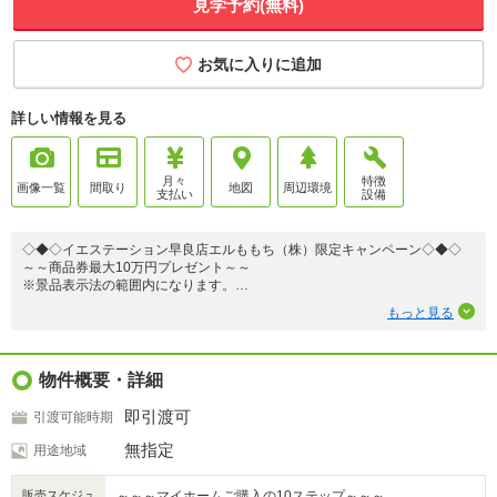
見学予約(無料)
お気に入りに追加
詳しい情報を見る
月々
特徴
画像一覧
間取り
地図
周辺環境
支払い
設備
◇◆◇イエステーション早良店エルももち（株）限定キャンペーン◇◆◇
～～商品券最大10万円プレゼント～～
※景品表示法の範囲内になります。
※その他サービスとの併用は出来ません。
もっと見る
※2026年8月末までのお問合せ、2026年9月末までにご成約でプレゼント♪
※ご契約時までにご相談された方限定！
詳しくは担当スタッフまでお問い合わせ下さい！
物件概要・詳細
◆◇◆住宅ローンアドバイザーによる住宅ローン相談◆◇◆
即引渡可
引渡可能時期
・購入の際の必要な諸費用は？
物件価格以外に係るその他の費用等の内容を項目別にお話致します。
無指定
用途地域
・どこの銀行で借りるとお得なの？
販売スケジュ
～～～マイホームご購入の10ステップ～～～