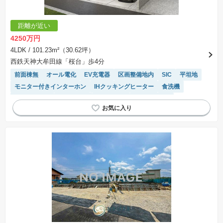
距離が近い
4250万円
4LDK
/ 101.23m²（30.62坪）
西鉄天神大牟田線「桜台」歩4分
前面棟無
オール電化
EV充電器
区画整備地内
SIC
平坦地
モニター付きインターホン
IHクッキングヒーター
食洗機
対面キッチン
浴室乾燥機
窓付き浴室
温水洗浄便座
キッチン収納が多い
閑静な住宅地
陽当り良好
WIC
システムキッチン
トイレ2個以上