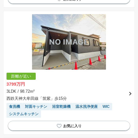
接面道路の幅が６m以上
WIC
システムキッチン
トイレ2個以上
距離が近い
3799万円
3LDK
/ 98.72m²
西鉄天神大牟田線「筑紫」歩15分
食洗機
対面キッチン
浴室乾燥機
温水洗浄便座
WIC
システムキッチン