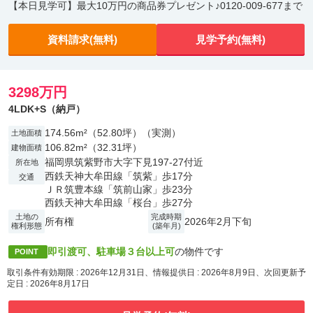
【本日見学可】最大10万円の商品券プレゼント♪0120-009-677まで
資料請求(無料)
見学予約(無料)
3298万円
4LDK+S（納戸）
174.56m²（52.80坪）（実測）
土地面積
106.82m²（32.31坪）
建物面積
福岡県筑紫野市大字下見197-27付近
所在地
西鉄天神大牟田線「筑紫」歩17分
交通
ＪＲ筑豊本線「筑前山家」歩23分
西鉄天神大牟田線「桜台」歩27分
土地の
完成時期
所有権
2026年2月下旬
権利形態
(築年月)
即引渡可、駐車場３台以上可
の物件です
POINT
取引条件有効期限 : 2026年12月31日、情報提供日 : 2026年8月9日、次回更新予
定日 : 2026年8月17日