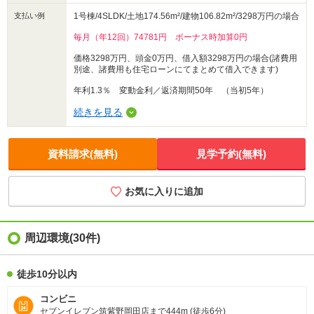
支払い例
1号棟/4SLDK/土地174.56m²/建物106.82m²/3298万円の場合
毎月（年12回）74781円 ボーナス時加算0円
価格3298万円、頭金0万円、借入額3298万円の場合(諸費用
別途、諸費用も住宅ローンにてまとめて借入できます)
年利1.3％ 変動金利／返済期間50年 （当初5年）
続きを見る
資料請求(無料)
見学予約(無料)
お気に入りに追加
周辺環境
(30件)
徒歩10分以内
コンビニ
セブンイレブン筑紫野岡田店まで444m (徒歩6分)