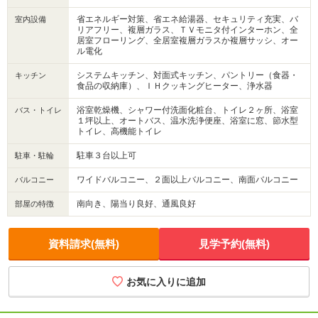
省エネルギー対策、省エネ給湯器、セキュリティ充実、バ
室内設備
リアフリー、複層ガラス、ＴＶモニタ付インターホン、全
居室フローリング、全居室複層ガラスか複層サッシ、オー
ル電化
システムキッチン、対面式キッチン、パントリー（食器・
キッチン
食品の収納庫）、ＩＨクッキングヒーター、浄水器
浴室乾燥機、シャワー付洗面化粧台、トイレ２ヶ所、浴室
バス・トイレ
１坪以上、オートバス、温水洗浄便座、浴室に窓、節水型
トイレ、高機能トイレ
駐車３台以上可
駐車・駐輪
ワイドバルコニー、２面以上バルコニー、南面バルコニー
バルコニー
南向き、陽当り良好、通風良好
部屋の特徴
資料請求(無料)
見学予約(無料)
お気に入りに追加