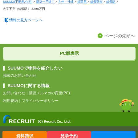
SUUMO[不動産/住宅]
>
新築一戸建て
>
九州・沖縄
>
福岡県
>
筑紫野市
>
筑紫駅
>
大字下見（筑紫駅） 3298万円
情報の見方ページへ
ページの先頭へ
PC版表示
SUUMOで物件を紹介したい
掲載のお問い合わせ
SUUMOに関する情報
お問い合わせ
｜
購読メルマガの変更(PC)
利用規約
｜
プライバシーポリシー
資料請求
見学予約