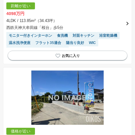
距離が近い
4098万円
4LDK
/ 113.85m²（34.43坪）
西鉄天神大牟田線「桜台」歩5分
モニター付きインターホン
食洗機
対面キッチン
浴室乾燥機
温水洗浄便座
フラット35適合
陽当り良好
WIC
システムキッチン
トイレ2個以上
価格が近い