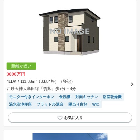
距離が近い
3898万円
4LDK
/ 111.88m²（33.84坪）（登記）
西鉄天神大牟田線「筑紫」歩7分～8分
モニター付きインターホン
食洗機
対面キッチン
浴室乾燥機
温水洗浄便座
フラット35適合
陽当り良好
WIC
システムキッチン
トイレ2個以上