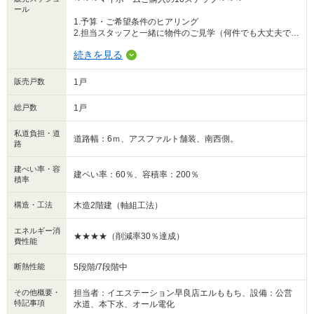
各提携銀行の比較、団体信用生命保険の内容や適切な借入額は？など...
ール
1.予算・ご希望条件のヒアリング
2.担当スタッフと一緒に物件のご見学（何件でも大丈夫で
す）
続きを見る
3.購入したい物件の決定（お申込み）
4.住宅ローンの事前審査(全て弊社がお客様に代わり行いま
す。約1週間以内に結果が出ます)
販売戸数
1戸
5.住宅ローン事前審査承認後、物件のご契約（重要事項説明
書・売買契約書・メーカー担当者からのご説明など）
総戸数
1戸
6.事前審査承認後の銀行での住宅ローン本審査書類提出（約
2週間程度で結果が出ます)
私道負担・道
7.ご契約の物件の傷や不具合の確認、ご指摘（ご指摘箇所は
道路幅：6ｍ、アスファルト舗装、南西側。
路
お引渡しの前に手直しを行い、綺麗な状態でお引渡します)
8.火災保険・地震保険の打ち合わせ（火災保険募集人からご
説明致します）
建ぺい率・容
建ペい率：60％、容積率：200％
9.住宅ローン本審査承認後、銀行での金銭消費貸借契約の契
積率
約締結（ご融資を受けられる銀行との住宅ローンのご契約
です）
構造・工法
木造2階建（軸組工法）
10.お引渡（保証書や鍵のお引渡しです）
エネルギー消
★★★★（削減率30％達成）
費性能
断熱性能
5段階/7段階中
その他概要・
担当者：イエステーション早良店エルももち、設備：公営
特記事項
水道、本下水、オール電化