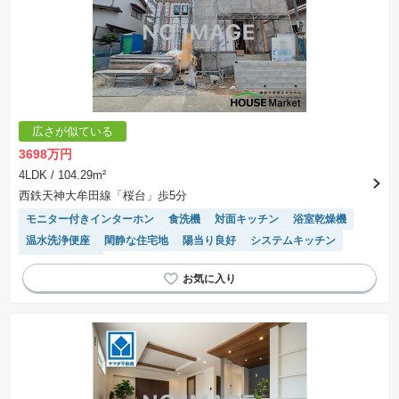
広さが似ている
3698万円
4LDK
/ 104.29m²
西鉄天神大牟田線「桜台」歩5分
モニター付きインターホン
食洗機
対面キッチン
浴室乾燥機
温水洗浄便座
閑静な住宅地
陽当り良好
システムキッチン
トイレ2個以上