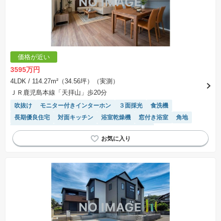
価格が近い
3595万円
4LDK
/ 114.27m²（34.56坪）（実測）
ＪＲ鹿児島本線「天拝山」歩20分
吹抜け
モニター付きインターホン
３面採光
食洗機
長期優良住宅
対面キッチン
浴室乾燥機
窓付き浴室
角地
温水洗浄便座
閑静な住宅地
陽当り良好
WIC
システムキッチン
トイレ2個以上