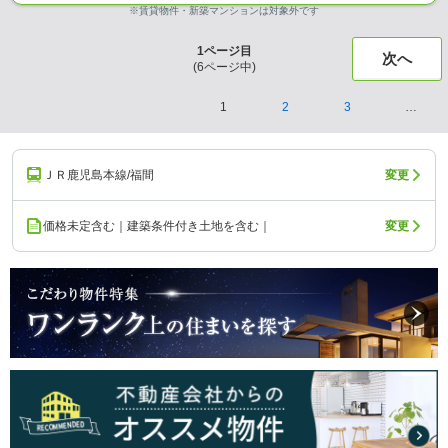
※賃貸物件・新築マンションは対象外です
1
ページ目
次へ
(
6
ページ中)
1
2
3
…
ＪＲ鹿児島本線/福間
変更
価格未定含む｜建築条件付き土地を含む｜
変更