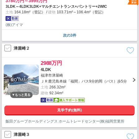
3780万円～3995万円
3LDK～4LDK3LDK+マルチエントランス+パントリー+2WIC
土地
164.18m²（登記）
建物
103.71m²～106.4m²（登記）
(株)アイマ
次の3件
津屋崎２
2988万円
4LDK
福津市津屋崎
ＪＲ鹿児島本線「福間」バス9分的岡（バス）歩5分
土地
266.32m²
建物
92.34m²
見学予約(無料)
飯田グループホールディングス ホームトレードセンター(株)福岡営業所
津屋崎３