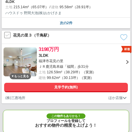
4LDK
土地
215.14m²（65.07坪）
建物
95.58m²（28.91坪）
ハウスドゥ 野間大池(株)おかげさま
次の2件
花見の里３（千鳥駅）
3198万円
3LDK
福津市花見の里
ＪＲ鹿児島本線「福間」歩31分
土地
126.59m²（38.29坪）（実測）
建物
99.62m²（30.13坪）（実測）
見学予約(無料)
(株)三惠地所
この物件もありかも！
プロフィールを登録して
おすすめ物件の精度を上げよう！