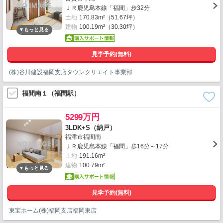
ＪＲ鹿児島本線「福間」歩32分
土地
170.83m²（51.67坪）
建物
100.19m²（30.30坪）
見学予約(無料)
(株)谷川建設福岡支店タウンクリエイト事業部
福間南１（福間駅）
5299万円
3LDK+S（納戸）
福津市福間南
ＪＲ鹿児島本線「福間」歩16分～17分
土地
191.16m²
建物
100.79m²
見学予約(無料)
東宝ホーム(株)福岡支店福岡東店