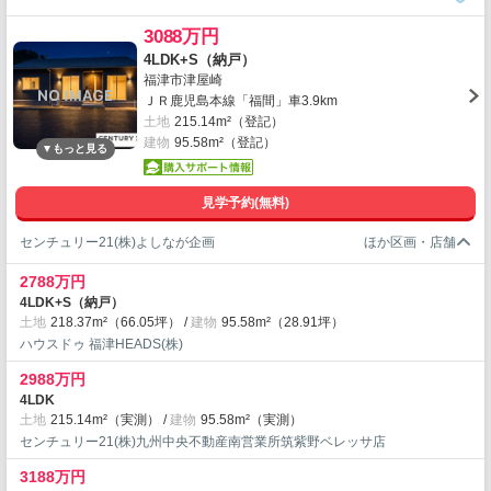
3088万円
4LDK+S（納戸）
福津市津屋崎
ＪＲ鹿児島本線「福間」車3.9km
土地
215.14m²（登記）
建物
95.58m²（登記）
見学予約(無料)
センチュリー21(株)よしなが企画
2788万円
4LDK+S（納戸）
土地
218.37m²（66.05坪）
建物
95.58m²（28.91坪）
ハウスドゥ 福津HEADS(株)
2988万円
4LDK
土地
215.14m²（実測）
建物
95.58m²（実測）
センチュリー21(株)九州中央不動産南営業所筑紫野ベレッサ店
3188万円