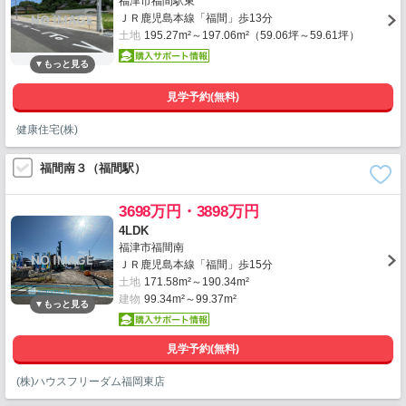
福津市福間駅東
ＪＲ鹿児島本線「福間」歩13分
土地
195.27m²～197.06m²（59.06坪～59.61坪）
見学予約(無料)
健康住宅(株)
福間南３（福間駅）
3698万円・3898万円
4LDK
福津市福間南
ＪＲ鹿児島本線「福間」歩15分
土地
171.58m²～190.34m²
建物
99.34m²～99.37m²
見学予約(無料)
(株)ハウスフリーダム福岡東店