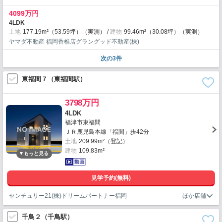
4099万円
4LDK
土地
177.19m²（53.59坪）（実測）
建物
99.46m²（30.08坪）（実測）
ヤマダ不動産 福岡香椎店グラングッド不動産(株)
次の3件
東福間７（東福間駅）
3798万円
4LDK
福津市東福間
ＪＲ鹿児島本線「福間」歩42分
土地
209.99m²（登記）
建物
109.83m²
見学予約(無料)
センチュリー21(株)ドリームパートナー福岡
千鳥２（千鳥駅）