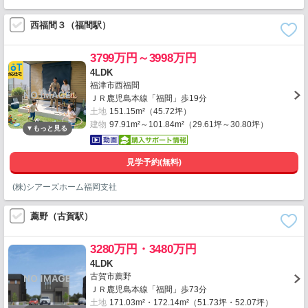
西福間３（福間駅）
3799万円～3998万円
4LDK
福津市西福間
ＪＲ鹿児島本線「福間」歩19分
土地
151.15m²（45.72坪）
建物
97.91m²～101.84m²（29.61坪～30.80坪）
見学予約(無料)
(株)シアーズホーム福岡支社
薦野（古賀駅）
3280万円・3480万円
4LDK
古賀市薦野
ＪＲ鹿児島本線「福間」歩73分
土地
171.03m²・172.14m²（51.73坪・52.07坪）