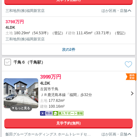
三和地所(株)福岡新宮店
3798万円
4LDK
土地
180.29m²（54.53坪）（登記）
建物
111.45m²（33.71坪）（登記）
三和地所(株)福岡新宮店
次の2件
千鳥６（千鳥駅）
3999万円
4LDK
古賀市千鳥
ＪＲ鹿児島本線「福間」歩32分
土地
177.62m²
建物
100.16m²
見学予約(無料)
飯田グループホールディングス ホームトレードセンター(株)福岡営業所