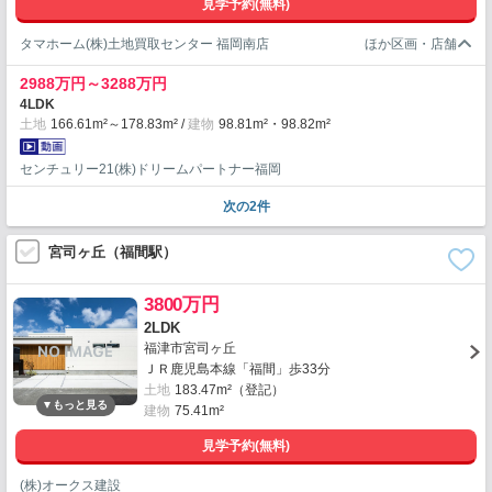
見学予約(無料)
タマホーム(株)土地買取センター 福岡南店
2988万円～3288万円
4LDK
土地
166.61m²～178.83m²
建物
98.81m²・98.82m²
センチュリー21(株)ドリームパートナー福岡
次の2件
宮司ヶ丘（福間駅）
3800万円
2LDK
福津市宮司ヶ丘
ＪＲ鹿児島本線「福間」歩33分
土地
183.47m²（登記）
建物
75.41m²
見学予約(無料)
(株)オークス建設