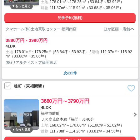
土地
178.01m²～178.25m²（53.84坪～53.92坪）
建物
111.37m²～115.92m²（33.68坪～35.06坪）
見学予約(無料)
タマホーム(株)土地買取センター 福岡南店
3880万円・3980万円
4LDK
土地
178.01m²・178.25m²（53.84坪・53.92坪）
建物
111.37m²・115.92
m²（33.68坪・35.06坪）
(株)リアルティストア福岡東店
次の1件
畦町（東福間駅）
3680万円～3790万円
4LDK
福津市畦町
ＪＲ鹿児島本線「福間」歩46分
土地
168.62m²～170.66m²（51.00坪～51.62坪）
建物
111.78m²～114.26m²（33.81坪～34.56坪）