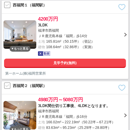
西福間１（福間駅）
4200万円
3LDK
福津市西福間
ＪＲ鹿児島本線「福間」歩14分
土地
165.81m²（50.15坪）（登記）
建物
108.64m²（32.86坪）（実測）
見学予約(無料)
第一ホーム(株)福岡営業所
西福間２（福間駅）
4980万円～5080万円
3LDK間仕切り工事後、4LDKとなります。
福津市西福間
ＪＲ鹿児島本線「福間」歩16分
土地
166.02m²～222.19m²（50.22坪～67.21坪）
建物
83.63m²～95.23m²（25.29坪～28.80坪）