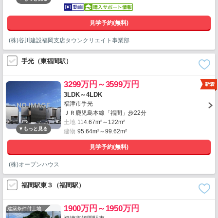
見学予約(無料)
(株)谷川建設福岡支店タウンクリエイト事業部
手光（東福間駅）
3299万円～3599万円
3LDK～4LDK
福津市手光
ＪＲ鹿児島本線「福間」歩22分
土地
114.67m²～122m²
建物
95.64m²～99.62m²
見学予約(無料)
(株)オープンハウス
福間駅東３（福間駅）
1900万円～1950万円
建築条件付土地