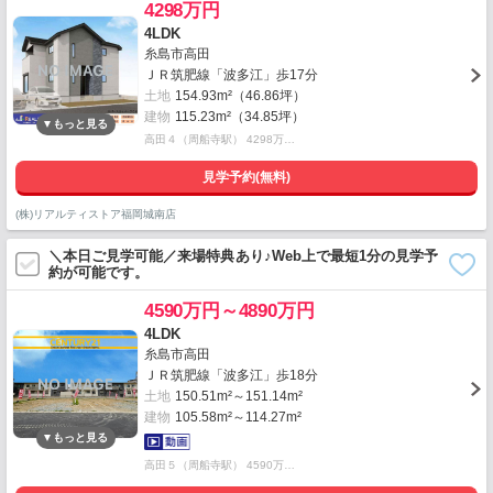
4298万円
4LDK
糸島市高田
ＪＲ筑肥線「波多江」歩17分
土地
154.93m²（46.86坪）
建物
115.23m²（34.85坪）
高田４（周船寺駅） 4298万…
見学予約(無料)
(株)リアルティストア福岡城南店
＼本日ご見学可能／来場特典あり♪Web上で最短1分の見学予
約が可能です。
4590万円～4890万円
4LDK
糸島市高田
ＪＲ筑肥線「波多江」歩18分
土地
150.51m²～151.14m²
建物
105.58m²～114.27m²
高田５（周船寺駅） 4590万…