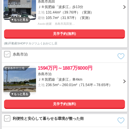
糸島市高田
ＪＲ筑肥線「波多江」歩13分
土地
131.44m²（39.76坪）（実測）
建物
105.7m²（31.97坪）（実測）
Asobi-創家 糸島市高田第…
見学予約(無料)
(株)不動産SHOPナカジツふくおかにし店
糸島市泊
1594万円～1887万6000円
建築条件付土地
糸島市泊
ＪＲ筑肥線「波多江」車4km
土地
236.5m²～260.01m²（71.54坪～78.65坪）
見学予約(無料)
利便性と安心して暮らせる環境が整った街