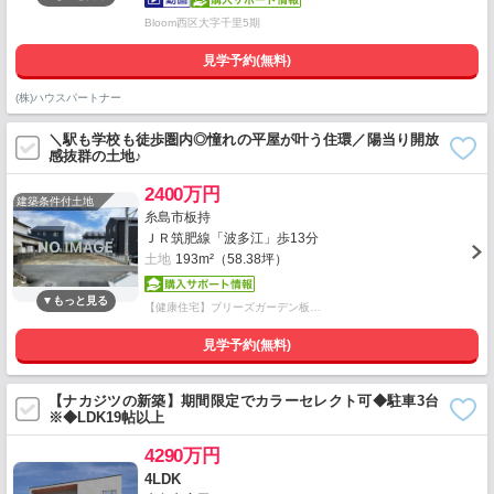
Bloom西区大字千里5期
見学予約(無料)
(株)ハウスパートナー
＼駅も学校も徒歩圏内◎憧れの平屋が叶う住環／陽当り開放
感抜群の土地♪
2400万円
建築条件付土地
糸島市板持
ＪＲ筑肥線「波多江」歩13分
土地
193m²（58.38坪）
【健康住宅】ブリーズガーデン板…
見学予約(無料)
【ナカジツの新築】期間限定でカラーセレクト可◆駐車3台
※◆LDK19帖以上
4290万円
4LDK