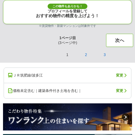
この物件もありかも！
プロフィールを登録して
おすすめ物件の精度を上げよう！
※賃貸物件・新築マンションは対象外です
1
ページ目
次へ
(
3
ページ中)
1
2
3
ＪＲ筑肥線/波多江
変更
価格未定含む｜建築条件付き土地を含む｜
変更