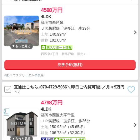
4598万円
4LDK
福岡市西区泉
ＪＲ筑肥線「波多江」歩39分
土地
140.99m²
建物
102.65m²
西区泉3丁目 新築戸建 限定1…
見学予約(無料)
(株)ハウスフリーダム早良店
直通はこちら♪070-4729-5036＼即日ご内覧可能♪／月々9万円
～♪
4798万円
4LDK
福岡市西区大字千里
ＪＲ筑肥線「波多江」歩26分
土地
150.93m²（45.65坪）
建物
106.78m²（32.30坪）