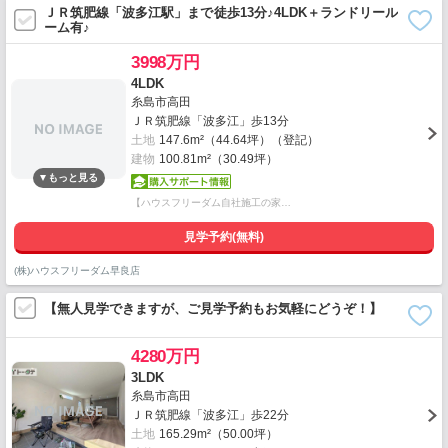
ＪＲ筑肥線「波多江駅」まで徒歩13分♪4LDK＋ランドリール
ーム有♪
3998万円
4LDK
糸島市高田
ＪＲ筑肥線「波多江」歩13分
土地
147.6m²（44.64坪）（登記）
建物
100.81m²（30.49坪）
【ハウスフリーダム自社施工の家…
見学予約(無料)
(株)ハウスフリーダム早良店
【無人見学できますが、ご見学予約もお気軽にどうぞ！】
4280万円
3LDK
糸島市高田
ＪＲ筑肥線「波多江」歩22分
土地
165.29m²（50.00坪）