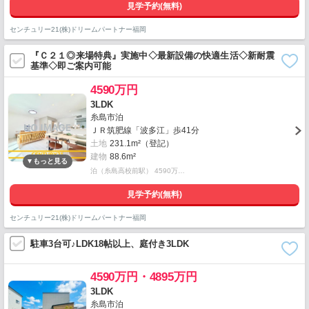
見学予約(無料)
センチュリー21(株)ドリームパートナー福岡
『Ｃ２１◎来場特典』実施中◇最新設備の快適生活◇新耐震
基準◇即ご案内可能
4590万円
3LDK
糸島市泊
ＪＲ筑肥線「波多江」歩41分
土地
231.1m²（登記）
建物
88.6m²
泊（糸島高校前駅） 4590万…
見学予約(無料)
センチュリー21(株)ドリームパートナー福岡
駐車3台可♪LDK18帖以上、庭付き3LDK
4590万円・4895万円
3LDK
糸島市泊