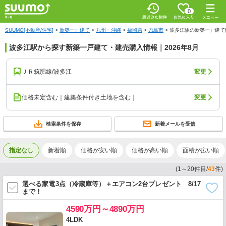
0
SUUMO[不動産/住宅]
>
新築一戸建て
>
九州・沖縄
>
福岡県
>
糸島市
>
波多江駅の新築一戸建て
波多江駅から探す新築一戸建て・建売購入情報｜2026年8月
ＪＲ筑肥線/波多江
変更
価格未定含む｜建築条件付き土地を含む｜
変更
検索条件を保存
新着メールを受信
指定なし
新着順
価格が安い順
価格が高い順
面積が広い順
(
1
～
20
件目/
43
件)
選べる家電3点（冷蔵庫等）＋エアコン2台プレゼント 8/17
まで！
4590万円～4890万円
4LDK