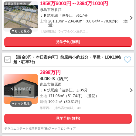
1858万6000円～2394万1000円
建築条件付土地
糸島市波多江
ＪＲ筑肥線「波多江」歩17分
土地
201.13m²～234.46m²（60.84坪～70.92坪）（実
測）
【昭和建設】ライフタウン波多江…
見学予約(無料)
【頭金0円・本日案内可】前原南小約12分・平屋・LDK18帖
超・駐車3台
3998万円
4LDK+S（納戸）
糸島市篠原西
ＪＲ筑肥線「波多江」歩35分
土地
171.06m²（51.74坪）（登記）
建物
100.2m²（30.31坪）
篠原西３（糸島高校前駅） 39…
見学予約(無料)
テラスエステート福岡営業所(株)アークフロンティア