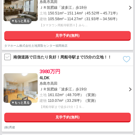
糸島市高田
ＪＲ筑肥線「波多江」歩18分
土地
150.51m²～151.14m²（45.52坪～45.71坪）
建物
105.58m²～114.27m²（31.93坪～34.56坪）
【タマタウン周船寺駅西Ⅱ】みら…
見学予約(無料)
タマホーム株式会社土地買取センター福岡南店
南側道路で日当たり良好！周船寺駅まで15分の立地！！
3980万円
4LDK
糸島市高田
ＪＲ筑肥線「波多江」歩19分
土地
161.02m²（48.70坪）（実測）
建物
110.07m²（33.29坪）（実測）
【周船寺駅まで徒歩15分！】S…
見学予約(無料)
(株)秀建