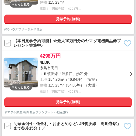
建物
115.23m²
高田４（周船寺駅） 4298万…
見学予約(無料)
(株)ハウスフリーダム早良店
【本日見学予約可能】☆最大10万円分のヤマダ電機商品券プ
レゼント実施中♪
4298万円
4LDK
糸島市高田
ＪＲ筑肥線「波多江」歩21分
土地
154.86m²（46.84坪）（実測）
建物
115.23m²（34.85坪）（実測）
高田４（周船寺駅） 4298万…
見学予約(無料)
ヤマダ不動産 福岡西店グラングッド不動産(株)
＼頭金0円・低金利・おまとめなど♪JR筑肥線「周船寺駅」
まで徒歩15分！／