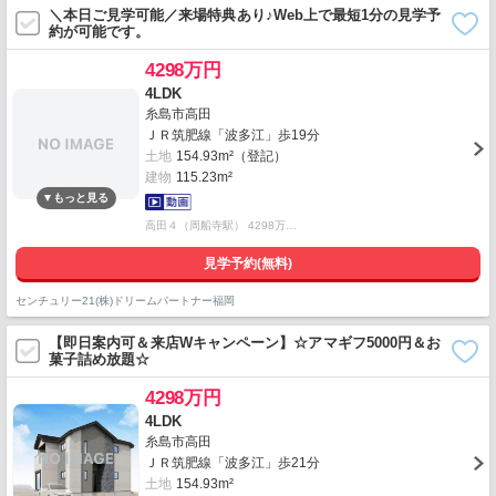
＼本日ご見学可能／来場特典あり♪Web上で最短1分の見学予
約が可能です。
4298万円
4LDK
糸島市高田
ＪＲ筑肥線「波多江」歩19分
土地
154.93m²（登記）
建物
115.23m²
高田４（周船寺駅） 4298万…
見学予約(無料)
センチュリー21(株)ドリームパートナー福岡
【即日案内可＆来店Wキャンペーン】☆アマギフ5000円＆お
菓子詰め放題☆
4298万円
4LDK
糸島市高田
ＪＲ筑肥線「波多江」歩21分
土地
154.93m²