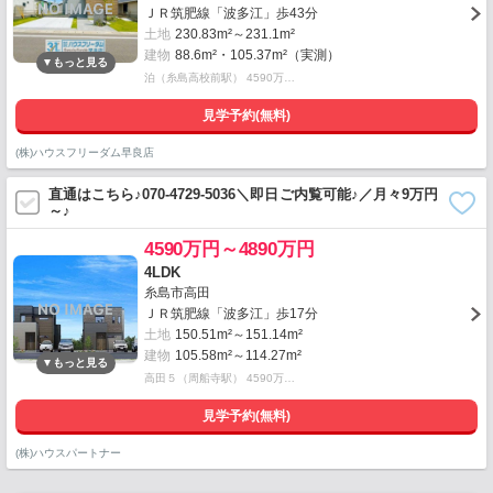
ＪＲ筑肥線「波多江」歩43分
土地
230.83m²～231.1m²
建物
88.6m²・105.37m²（実測）
泊（糸島高校前駅） 4590万…
見学予約(無料)
(株)ハウスフリーダム早良店
直通はこちら♪070-4729-5036＼即日ご内覧可能♪／月々9万円
～♪
4590万円～4890万円
4LDK
糸島市高田
ＪＲ筑肥線「波多江」歩17分
土地
150.51m²～151.14m²
建物
105.58m²～114.27m²
高田５（周船寺駅） 4590万…
見学予約(無料)
(株)ハウスパートナー