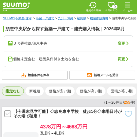
0
SUUMO[不動産/住宅]
>
新築一戸建て
>
九州・沖縄
>
福岡県
>
糟屋郡須惠町
>
須恵中央駅の新築
須恵中央駅から探す新築一戸建て・建売購入情報｜2026年8月
ＪＲ香椎線/須恵中央
変更
価格未定含む｜建築条件付き土地を含む｜
変更
検索条件を保存
新着メールを受信
指定なし
新着順
価格が安い順
価格が高い順
面積が広い順
(
1
～
20
件目/
255
件)
【今週末見学可能】◇志免東中学校 徒歩5分◇来場日時が
その場で確定！
4378万円～4668万円
3LDK～4LDK