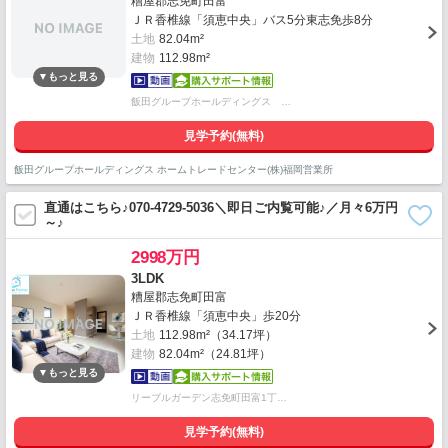
糟屋郡志免町田富
ＪＲ香椎線「須恵中央」バス5分東志免歩8分
土地
82.04m²
建物
112.98m²
飯田グループホールディングス …
見学予約(無料)
飯田グループホールディングス ホームトレードセンター(株)福岡営業所
直通はこちら♪070-4729-5036＼即日ご内覧可能♪／月々6万円
～♪
2998万円
3LDK
糟屋郡志免町田富
ＪＲ香椎線「須恵中央」歩20分
土地
112.98m²（34.17坪）
建物
82.04m²（24.81坪）
リーブルガーデン志免町田富1丁…
見学予約(無料)