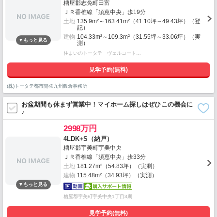
糟屋郡志免町田富
ＪＲ香椎線「須恵中央」歩19分
土地
135.9m²～163.41m²（41.10坪～49.43坪）（登
記）
建物
104.33m²～109.3m²（31.55坪～33.06坪）（実
測）
住まいのトータテ ヴェルコート…
見学予約(無料)
(株)トータテ都市開発九州飯倉事務所
お盆期間も休まず営業中！マイホーム探しはぜひこの機会に
♪
2998万円
4LDK+S（納戸）
糟屋郡宇美町宇美中央
ＪＲ香椎線「須恵中央」歩33分
土地
181.27m²（54.83坪）（実測）
建物
115.48m²（34.93坪）（実測）
糟屋郡宇美町宇美中央1丁目3期
見学予約(無料)