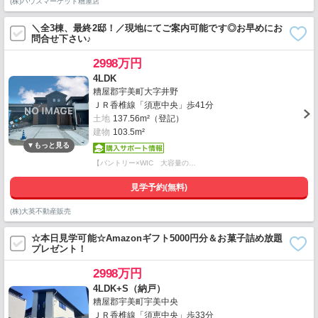
(株)ハウスマーケット糟屋店
＼全3棟、最終2邸！／現地にてご案内可能です◎お早めにお
問合せ下さい♪
2998万円
4LDK
糟屋郡宇美町大字井野
ＪＲ香椎線「須恵中央」歩41分
土地
137.56m²（登記）
建物
103.5m²
【パントリー×WIC 大容量の…
見学予約(無料)
(株)大英不動産販売
☆本日見学可能☆Amazonギフト5000円分＆お菓子詰め放題
プレゼント！
2998万円
4LDK+S（納戸）
糟屋郡宇美町宇美中央
ＪＲ香椎線「須恵中央」歩33分