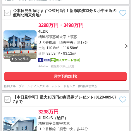
◇本日見学頂けます◇並列3台！新原駅歩13分＆小中至近の
便利な南東角地♪
3298万円・3498万円
4LDK
糟屋郡須惠町大字上須惠
ＪＲ香椎線「須恵中央」歩17分
土地
110.8m²・116.58m²
建物
92.53m²・93.12m²
Adoble 糟屋郡大字上須恵…
見学予約(無料)
飯田グループホールディングス ホームトレードセンター(株)福岡営業所
【本日見学可】最大10万円の商品券プレゼント♪0120-009-67
7まで
3298万円
4LDK+S（納戸）
糟屋郡宇美町宇美東
ＪＲ香椎線「須恵中央」歩44分