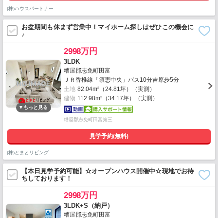
(株)ハウスパートナー
お盆期間も休まず営業中！マイホーム探しはぜひこの機会に
♪
2998万円
3LDK
糟屋郡志免町田富
ＪＲ香椎線「須恵中央」バス10分吉原歩5分
土地
82.04m²（24.81坪）（実測）
建物
112.98m²（34.17坪）（実測）
糟屋郡志免町田富第三
見学予約(無料)
(株)とまとリビング
【本日見学予約可能】☆オープンハウス開催中☆現地でお待
ちしております！
2998万円
3LDK+S（納戸）
糟屋郡志免町田富