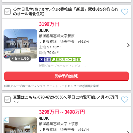
◇本日見学頂けます♪◇JR香椎線「新原」駅徒歩5分◎安心
のオール電化住宅
3190万円
3LDK
糟屋郡須惠町大字新原
ＪＲ香椎線「須恵中央」歩13分
土地
97.73m²
建物
79.9m²
飯田グループホールディングス …
見学予約(無料)
飯田グループホールディングス ホームトレードセンター(株)福岡営業所
直通はこちら♪070-4729-5036＼即日ご内覧可能♪／月々6万円
～♪
3298万円～3498万円
4LDK
糟屋郡須惠町大字上須惠
ＪＲ香椎線「須恵中央」歩17分