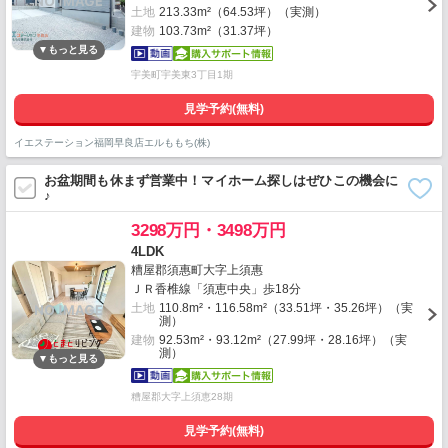
土地
213.33m²（64.53坪）（実測）
建物
103.73m²（31.37坪）
宇美町宇美東3丁目1期
見学予約(無料)
イエステーション福岡早良店エルももち(株)
お盆期間も休まず営業中！マイホーム探しはぜひこの機会に
♪
3298万円・3498万円
4LDK
糟屋郡須惠町大字上須惠
ＪＲ香椎線「須恵中央」歩18分
土地
110.8m²・116.58m²（33.51坪・35.26坪）（実
測）
建物
92.53m²・93.12m²（27.99坪・28.16坪）（実
測）
糟屋郡大字上須恵28期
見学予約(無料)