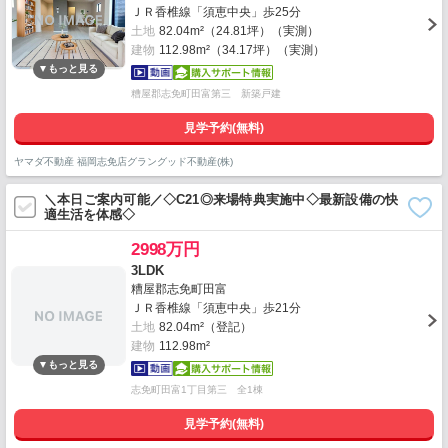
ＪＲ香椎線「須恵中央」歩25分
土地
82.04m²（24.81坪）（実測）
建物
112.98m²（34.17坪）（実測）
糟屋郡志免町田富第三 新築戸建
見学予約(無料)
ヤマダ不動産 福岡志免店グラングッド不動産(株)
＼本日ご案内可能／◇C21◎来場特典実施中◇最新設備の快
適生活を体感◇
2998万円
3LDK
糟屋郡志免町田富
ＪＲ香椎線「須恵中央」歩21分
土地
82.04m²（登記）
建物
112.98m²
志免町田富1丁目第三 全1棟
見学予約(無料)