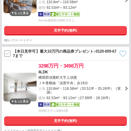
土地
110.8m²～116.58m²
建物
92.53m²～93.12m²
Adoble糟屋郡須恵町大字上…
見学予約(無料)
(株)ハウスパートナー
【本日見学可】最大10万円の商品券プレゼント♪0120-009-67
7まで
3298万円・3498万円
4LDK
糟屋郡須惠町大字上須惠
ＪＲ香椎線「須恵中央」歩18分
土地
110.8m²・116.58m²（33.51坪・35.26坪）（実
測）
建物
92.53m²・93.12m²（27.99坪・28.16坪）
須恵町大字上須惠28期
見学予約(無料)
イエステーション福岡早良店エルももち(株)