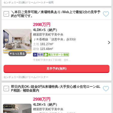
センチュリー21(株)ドリームパートナー福岡
＼本日ご見学可能／来場特典あり♪Web上で最短1分の見学予
約が可能です。
2998万円
4LDK+S（納戸）
糟屋郡宇美町宇美中央
ＪＲ香椎線「須恵中央」歩33分
土地
181.27m²
建物
115.48m²
宇美町宇美中央1丁目3期 全6…
見学予約(無料)
センチュリー21(株)ドリームパートナー
即日内見OK♪頭金0円&来場特典♪大手安心感☆住宅ローン&L
P相談♪ 補助金案内
2998万円
4LDK+S（納戸）
糟屋郡宇美町宇美中央