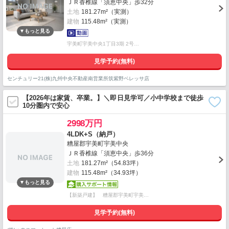
ＪＲ香椎線「須恵中央」歩32分
土地
181.27m²（実測）
建物
115.48m²（実測）
宇美町宇美中央1丁目3期 2号…
見学予約(無料)
センチュリー21(株)九州中央不動産南営業所筑紫野ベレッサ店
【2026年は家賃、卒業。】＼即日見学可／小中学校まで徒歩
10分圏内で安心
2998万円
4LDK+S（納戸）
糟屋郡宇美町宇美中央
ＪＲ香椎線「須恵中央」歩36分
土地
181.27m²（54.83坪）
建物
115.48m²（34.93坪）
【新築戸建】 糟屋郡宇美町宇美…
見学予約(無料)