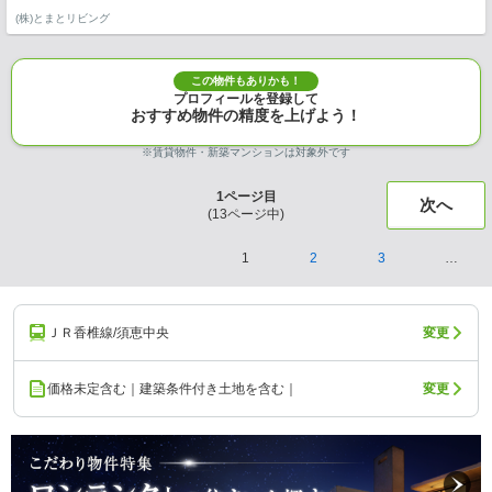
(株)とまとリビング
この物件もありかも！
プロフィールを登録して
おすすめ物件の精度を上げよう！
※賃貸物件・新築マンションは対象外です
1
ページ目
次へ
(
13
ページ中)
1
2
3
…
ＪＲ香椎線/須恵中央
変更
価格未定含む｜建築条件付き土地を含む｜
変更