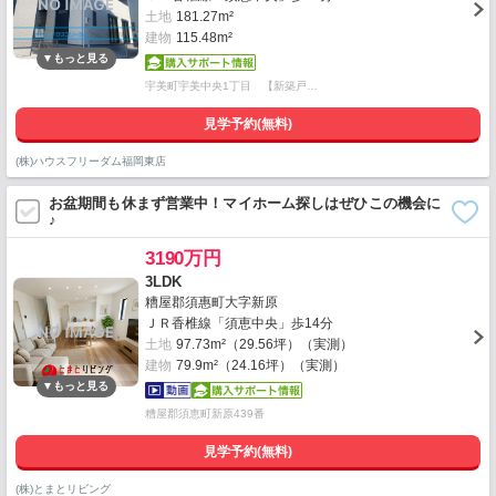
土地
181.27m²
建物
115.48m²
宇美町宇美中央1丁目 【新築戸…
見学予約(無料)
(株)ハウスフリーダム福岡東店
お盆期間も休まず営業中！マイホーム探しはぜひこの機会に
♪
3190万円
3LDK
糟屋郡須惠町大字新原
ＪＲ香椎線「須恵中央」歩14分
土地
97.73m²（29.56坪）（実測）
建物
79.9m²（24.16坪）（実測）
糟屋郡須恵町新原439番
見学予約(無料)
(株)とまとリビング