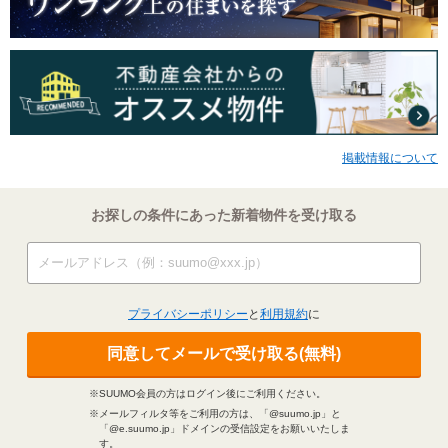
掲載情報について
お探しの条件にあった新着物件を受け取る
プライバシーポリシー
と
利用規約
に
同意してメールで受け取る(無料)
※SUUMO会員の方はログイン後にご利用ください。
※メールフィルタ等をご利用の方は、「@suumo.jp」と
「@e.suumo.jp」ドメインの受信設定をお願いいたしま
す。