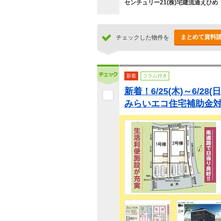
センチュリー21(株)宅建流通えひめ
まとめて資料
チェックした物件を
新着
コラム付き
新着！6/25(木)～6/2
みらいエコ住宅補助金対