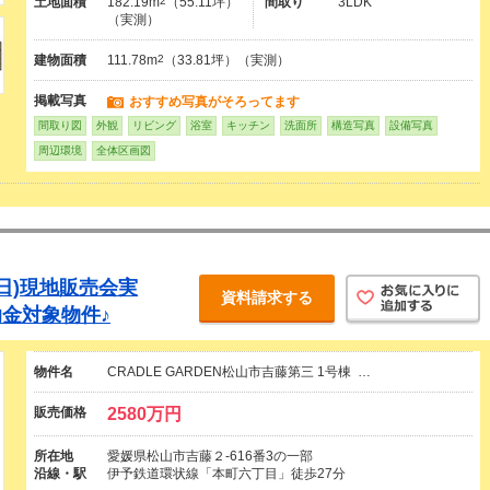
土地面積
182.19m
2
（55.11坪）
間取り
3LDK
（実測）
建物面積
111.78m
2
（33.81坪）（実測）
掲載写真
おすすめ写真がそろってます
間取り図
外観
リビング
浴室
キッチン
洗面所
構造写真
設備写真
周辺環境
全体区画図
8(日)現地販売会実
資料請求する
金対象物件♪
物件名
CRADLE GARDEN松山市吉藤第三 1号棟 …
販売価格
2580万円
所在地
愛媛県松山市吉藤２-616番3の一部
沿線・駅
伊予鉄道環状線「本町六丁目」徒歩27分