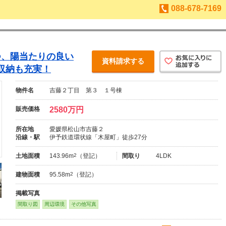
088-678-7169
つ、陽当たりの良い
資料請求する
収納も充実！
物件名
吉藤２丁目 第３ １号棟
販売価格
2580万円
所在地
愛媛県松山市吉藤２
沿線・駅
伊予鉄道環状線「木屋町」徒歩27分
土地面積
143.96m
2
（登記）
間取り
4LDK
建物面積
95.58m
2
（登記）
掲載写真
間取り図
周辺環境
その他写真