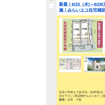
新着！6/25（木)～6/2
施！みらいエコ住宅補助
塩見小学校まで徒16分・駐車場2台
合せ下さい♪周辺物件もまとめてご
担当：
吉見 大助