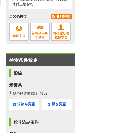
件付土地含む
この条件で
検索条件変更
沿線
愛媛県
└ 伊予鉄道環状線（65）
沿線を変更
駅を変更
絞り込み条件