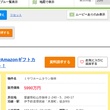
表示件数：
プル一覧表示
地図で表示
ムービーありのみ表示
替え
リセット
請求する
mazonギフトカ
資料請求する
ト！
物件名
ミサワホームタウン御幸
販売価格
5990万円
所在地
愛媛県松山市御幸２-240－5、240-17
沿線・駅
伊予鉄道環状線「木屋町」徒歩9分