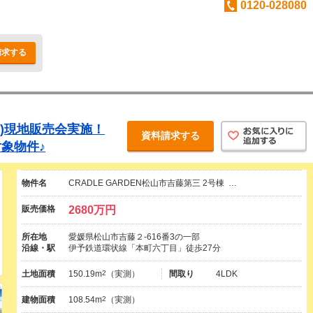
0120-028080
請求する
8(日)現地販売会実施！
資料請求する
象物件♪
物件名
CRADLE GARDEN松山市吉藤第三 2号棟 …
販売価格
2680万円
所在地
愛媛県松山市吉藤２-616番3の一部
沿線・駅
伊予鉄道環状線「本町六丁目」徒歩27分
土地面積
150.19m
2
（実測）
間取り
4LDK
建物面積
108.54m
2
（実測）