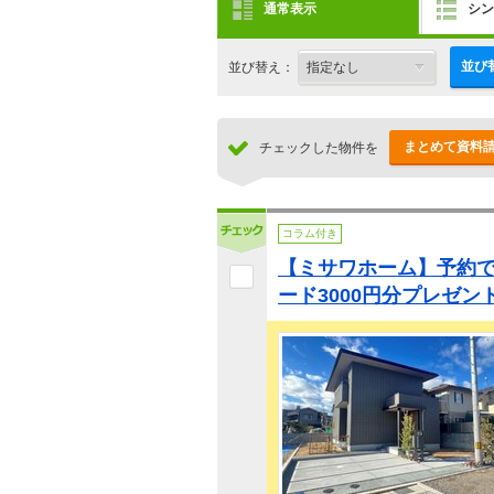
通常表示
シン
並び
並び替え：
まとめて資料
チェックした物件を
コラム付き
【ミサワホーム】予約でA
ード3000円分プレゼン