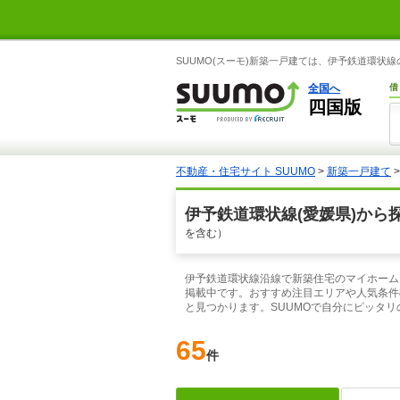
SUUMO(スーモ)新築一戸建ては、伊予鉄道環
全国へ
借
四国版
不動産・住宅サイト SUUMO
>
新築一戸建て
伊予鉄道環状線(愛媛県)から
を含む）
伊予鉄道環状線沿線で新築住宅のマイホーム
掲載中です。おすすめ注目エリアや人気条件
と見つかります。SUUMOで自分にピッタ
65
件