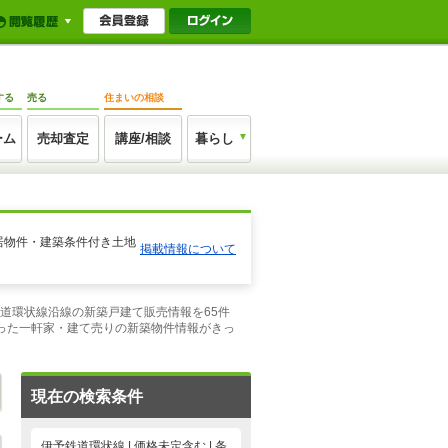
する
売る
住まいの相談
ーム
売却査定
講座/相談
暮らし
居物件・建築条件付き土地
掲載情報について
鉄道環状線沿線の新築戸建て販売情報を65件
った一軒家・建て売りの新築物件情報がきっ
現在の検索条件
伊予鉄道環状線 | 価格未定含む | 条