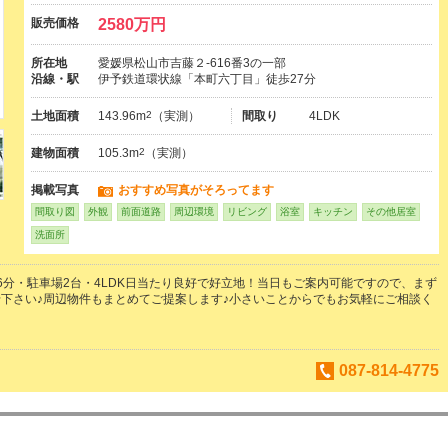
販売価格
2580万円
所在地
愛媛県松山市吉藤２-616番3の一部
沿線・駅
伊予鉄道環状線「本町六丁目」徒歩27分
土地面積
143.96m
2
（実測）
間取り
4LDK
建物面積
105.3m
2
（実測）
掲載写真
おすすめ写真がそろってます
間取り図
外観
前面道路
周辺環境
リビング
浴室
キッチン
その他居室
洗面所
6分・駐車場2台・4LDK日当たり良好で好立地！当日もご案内可能ですので、まず
下さい♪周辺物件もまとめてご提案します♪小さいことからでもお気軽にご相談く
087-814-4775