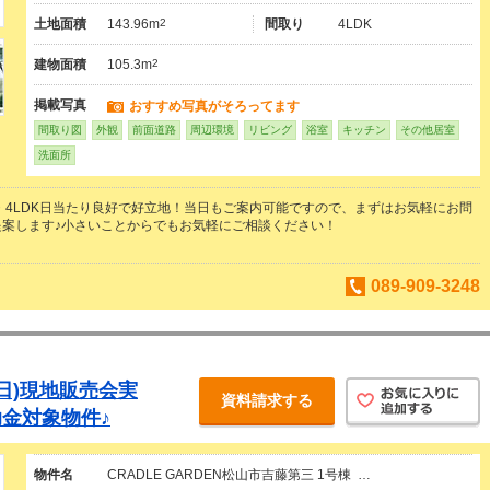
土地面積
143.96m
2
間取り
4LDK
建物面積
105.3m
2
掲載写真
おすすめ写真がそろってます
間取り図
外観
前面道路
周辺環境
リビング
浴室
キッチン
その他居室
洗面所
・4LDK日当たり良好で好立地！当日もご案内可能ですので、まずはお気軽にお問
提案します♪小さいことからでもお気軽にご相談ください！
089-909-3248
8(日)現地販売会実
資料請求する
金対象物件♪
物件名
CRADLE GARDEN松山市吉藤第三 1号棟 …