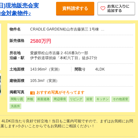
8(日)現地販売会実
資料請求する
金対象物件♪
物件名
CRADLE GARDEN松山市吉藤第三 1号棟 …
販売価格
2580万円
所在地
愛媛県松山市吉藤２-616番3の一部
沿線・駅
伊予鉄道環状線「本町六丁目」徒歩27分
土地面積
143.96m
2
（実測）
間取り
4LDK
建物面積
105.3m
2
（実測）
掲載写真
おすすめ写真がそろってます
間取り図
外観
前面道路
周辺環境
リビング
浴室
キッチン
その他居室
洗面所
・4LDK日当たり良好で好立地！当日もご案内可能ですので、まずはお気軽にお問
提案します♪小さいことからでもお気軽にご相談ください！