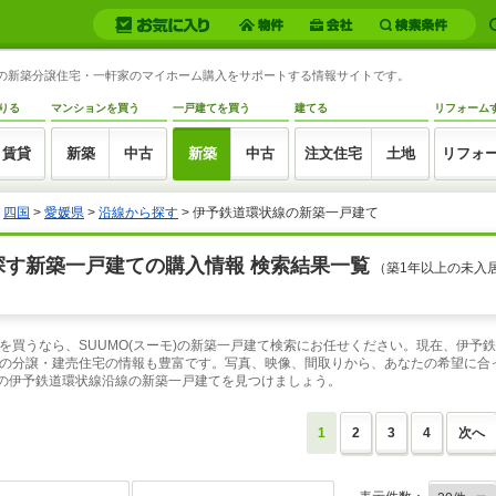
状線の新築分譲住宅・一軒家のマイホーム購入をサポートする情報サイトです。
りる
マンションを買う
一戸建てを買う
建てる
リフォーム
賃貸
新築
中古
新築
中古
注文住宅
土地
リフォ
>
四国
>
愛媛県
>
沿線から探す
> 伊予鉄道環状線の新築一戸建て
探す新築一戸建ての購入情報 検索結果一覧
（築1年以上の未入
を買うなら、SUUMO(スーモ)の新築一戸建て検索にお任せください。現在、伊予
の分譲・建売住宅の情報も豊富です。写真、映像、間取りから、あなたの希望に合
リの伊予鉄道環状線沿線の新築一戸建てを見つけましょう。
1
2
3
4
次へ