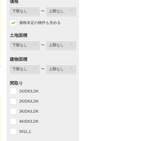
価格
〜
価格未定の物件も含める
土地面積
〜
建物面積
〜
間取り
1K/DK/LDK
2K/DK/LDK
3K/DK/LDK
4K/DK/LDK
5K以上