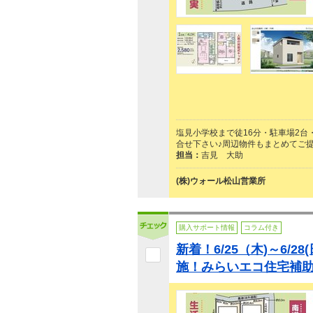
塩見小学校まで徒16分・駐車場2台
合せ下さい♪周辺物件もまとめてご
担当：
吉見 大助
(株)ウォール松山営業所
購入サポート情報
コラム付き
新着！6/25（木)～6/2
施！みらいエコ住宅補助