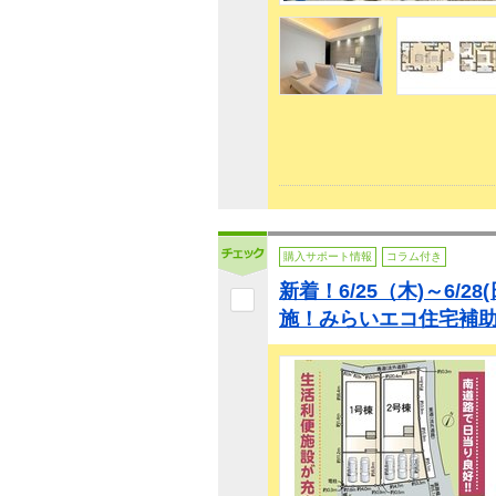
購入サポート情報
コラム付き
新着！6/25（木)～6/2
施！みらいエコ住宅補助