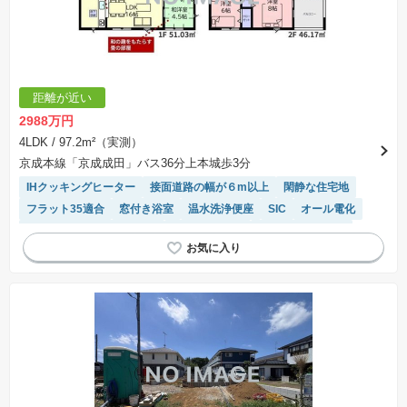
距離が近い
2988万円
4LDK
/ 97.2m²（実測）
京成本線「京成成田」バス36分上本城歩3分
IHクッキングヒーター
接面道路の幅が６m以上
閑静な住宅地
フラット35適合
窓付き浴室
温水洗浄便座
SIC
オール電化
モニター付きインターホン
トイレ2個以上
ルーフバルコニー
陽当り良好
システムキッチン
対面キッチン
浴室乾燥機