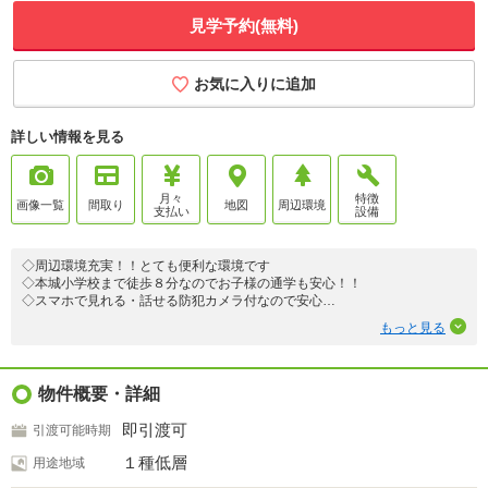
見学予約(無料)
お気に入りに追加
詳しい情報を見る
月々
特徴
画像一覧
間取り
地図
周辺環境
支払い
設備
◇周辺環境充実！！とても便利な環境です
◇本城小学校まで徒歩８分なのでお子様の通学も安心！！
◇スマホで見れる・話せる防犯カメラ付なので安心
◇バルコニーは屋根付きなので急な雨でも安心
もっと見る
１号棟
◇２階全居室６帖以上なのでゆったりとした間取り
◇家族で共有できるリビング収納
物件概要・詳細
即引渡可
引渡可能時期
１種低層
用途地域