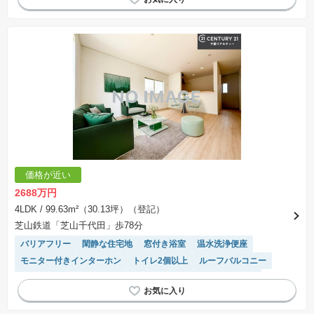
浴室乾燥機
価格が近い
2688万円
4LDK
/ 99.63m²（30.13坪）（登記）
芝山鉄道「芝山千代田」歩78分
バリアフリー
閑静な住宅地
窓付き浴室
温水洗浄便座
モニター付きインターホン
トイレ2個以上
ルーフバルコニー
陽当り良好
システムキッチン
対面キッチン
浴室乾燥機