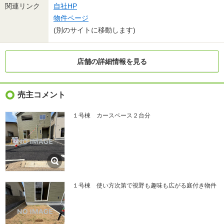
関連リンク
自社HP
物件ページ
(別のサイトに移動します)
店舗の詳細情報を見る
売主コメント
１号棟 カースペース２台分
１号棟 使い方次第で視野も趣味も広がる庭付き物件