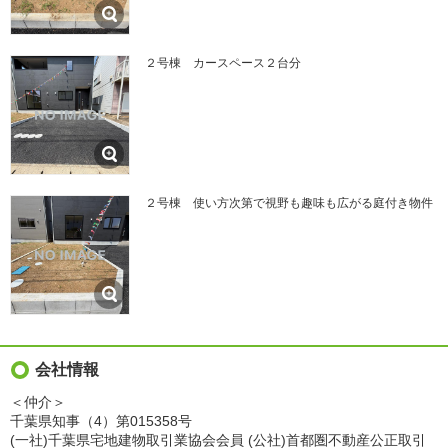
２号棟 カースペース２台分
２号棟 使い方次第で視野も趣味も広がる庭付き物件
会社情報
＜仲介＞
千葉県知事（4）第015358号
(一社)千葉県宅地建物取引業協会会員 (公社)首都圏不動産公正取引