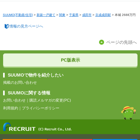
SUUMO[不動産/住宅]
>
新築一戸建て
>
関東
>
千葉県
>
成田市
>
京成成田駅
>
本城 2688万円
情報の見方ページへ
ページの先頭へ
PC版表示
SUUMOで物件を紹介したい
掲載のお問い合わせ
SUUMOに関する情報
お問い合わせ
｜
購読メルマガの変更(PC)
利用規約
｜
プライバシーポリシー