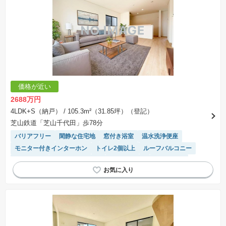
価格が近い
2688万円
4LDK+S（納戸）
/ 105.3m²（31.85坪）（登記）
芝山鉄道「芝山千代田」歩78分
バリアフリー
閑静な住宅地
窓付き浴室
温水洗浄便座
モニター付きインターホン
トイレ2個以上
ルーフバルコニー
陽当り良好
システムキッチン
対面キッチン
浴室乾燥機