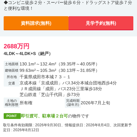
◆コンビニ徒歩２分・スーパー徒歩６分・ドラッグストア徒歩７分
と便利な環境！
資料請求(無料)
見学予約(無料)
2688万円
4LDK～4LDK+S（納戸）
130.1m²～132.4m²（39.35坪～40.05坪）
土地面積
99.63m²～105.3m²（30.13坪～31.85坪）
建物面積
千葉県成田市本城７３－１
所在地
京成本線「京成成田」バス34分本城台団地西歩4分
交通
ＪＲ成田線「成田」バス23分三里塚歩18分
芝山鉄道「芝山千代田」歩73分
土地の
完成時期
所有権
2026年7月上旬
権利形態
(築年月)
即引渡可、駐車場２台可
の物件です
POINT
取引条件有効期限 : 2026年9月30日、情報提供日 : 2026年8月4日、次回更新予
定日 : 2026年8月12日