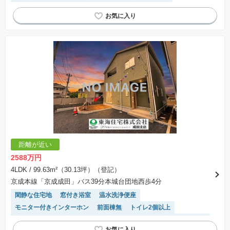
WIC
システムキッチン
対面キッチン
浴室乾燥機
距離が近い
2588万円
4LDK
/ 99.63m²（30.13坪）（登記）
京成本線「京成成田」バス39分本城台団地西歩4分
閑静な住宅地
窓付き浴室
温水洗浄便座
モニター付きインターホン
前面棟無
トイレ2個以上
ルーフバルコニー
陽当り良好
システムキッチン
対面キッチン