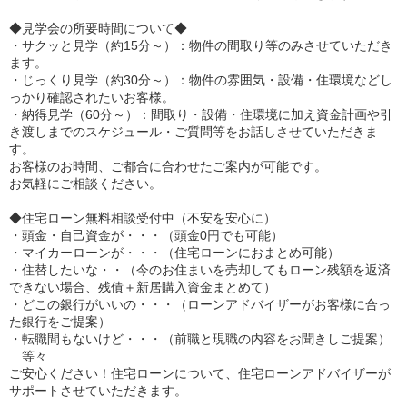
◆見学会の所要時間について◆
・サクッと見学（約15分～）：物件の間取り等のみさせていただき
ます。
・じっくり見学（約30分～）：物件の雰囲気・設備・住環境などし
っかり確認されたいお客様。
・納得見学（60分～）：間取り・設備・住環境に加え資金計画や引
き渡しまでのスケジュール・ご質問等をお話しさせていただきま
す。
お客様のお時間、ご都合に合わせたご案内が可能です。
お気軽にご相談ください。
◆住宅ローン無料相談受付中（不安を安心に）
・頭金・自己資金が・・・（頭金0円でも可能）
・マイカーローンが・・・（住宅ローンにおまとめ可能）
・住替したいな・・（今のお住まいを売却してもローン残額を返済
できない場合、残債＋新居購入資金まとめて）
・どこの銀行がいいの・・・（ローンアドバイザーがお客様に合っ
た銀行をご提案）
・転職間もないけど・・・（前職と現職の内容をお聞きしご提案）
等々
ご安心ください！住宅ローンについて、住宅ローンアドバイザーが
サポートさせていただきます。