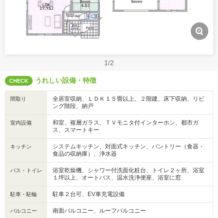
1/2
うれしい設備・特徴
CHECK
全居室収納、ＬＤＫ１５畳以上、２階建、床下収納、リビ
間取り
ング階段、納戸
和室、複層ガラス、ＴＶモニタ付インターホン、都市ガ
室内設備
ス、スマートキー
システムキッチン、対面式キッチン、パントリー（食器・
キッチン
食品の収納庫）、浄水器
浴室乾燥機、シャワー付洗面化粧台、トイレ２ヶ所、浴室
バス・トイレ
１坪以上、オートバス、温水洗浄便座、浴室に窓
駐車２台可、EV車充電設備
駐車・駐輪
南面バルコニー、ルーフバルコニー
バルコニー