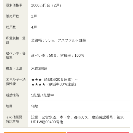
最多価格帯
2600万円台（2戸）
販売戸数
2戸
総戸数
4戸
私道負担・道
道路幅：5.5ｍ、アスファルト舗装
路
建ぺい率・容
建ペい率：50％、容積率：100％
積率
構造・工法
木造2階建
エネルギー消
★★★（削減率20％達成）～
費性能
★★★★（削減率30％達成）
断熱性能
5段階/7段階中
地目
宅地
その他概要・
設備：公営水道、本下水、都市ガス、建築確認番号：第26
特記事項
UD1W建00400号他