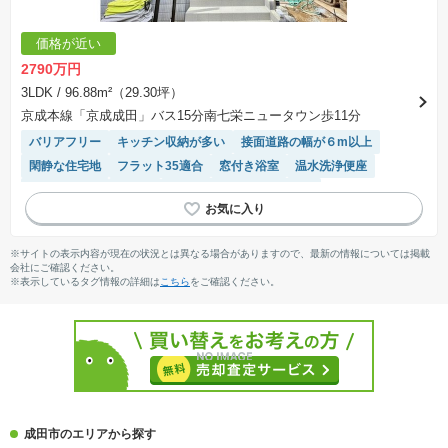
価格が近い
2790万円
3LDK
/ 96.88m²（29.30坪）
京成本線「京成成田」バス15分南七栄ニュータウン歩11分
バリアフリー
キッチン収納が多い
接面道路の幅が６m以上
閑静な住宅地
フラット35適合
窓付き浴室
温水洗浄便座
長期優良住宅
平坦地
モニター付きインターホン
トイレ2個以上
ルーフバルコニー
陽当り良好
WIC
システムキッチン
対面キッチン
浴室乾燥機
※サイトの表示内容が現在の状況とは異なる場合がありますので、最新の情報については掲載
会社にご確認ください。
※表示しているタグ情報の詳細は
こちら
をご確認ください。
成田市のエリアから探す