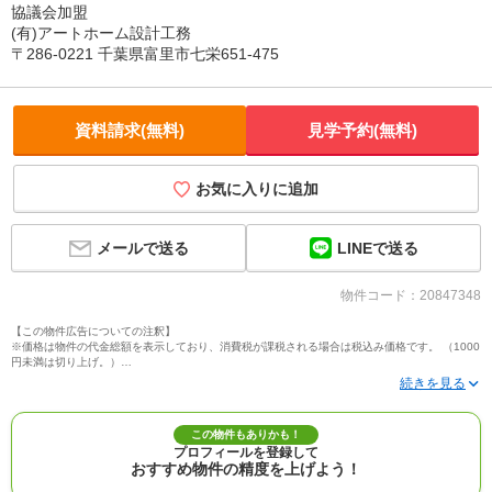
協議会加盟
(有)アートホーム設計工務
〒286-0221 千葉県富里市七栄651-475
資料請求(無料)
見学予約(無料)
お気に入りに追加
LINEで送る
メールで送る
物件コード：20847348
【この物件広告についての注釈】
※価格は物件の代金総額を表示しており、消費税が課税される場合は税込み価格です。 （1000
円未満は切り上げ。）
※写真に写っている、またはパース（絵）や間取り図に描かれている家具や車などは、特にコ
メントがない場合、販売価格に含まれません。
※敷地権利が定期借地権のものは価格に権利金を含みます。
※建築条件付き土地価格には、建物価格は含まれません。
この物件もありかも！
※物件情報は、原則として情報提供日の２日前に最終確認した情報です。
プロフィールを登録して
※完成予想図はいずれも外構、植栽、外観等実際のものとは多少異なることがあります。
おすすめ物件の精度を上げよう！
※モデルルーム・モデルハウス・展示場・ショールームの画像の場合、今回販売の物件と異な
る場合があります。