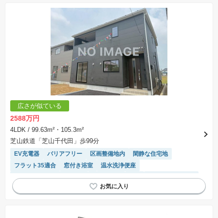
広さが似ている
2588万円
4LDK
/ 99.63m²・105.3m²
芝山鉄道「芝山千代田」歩99分
EV充電器
バリアフリー
区画整備地内
閑静な住宅地
フラット35適合
窓付き浴室
温水洗浄便座
モニター付きインターホン
陽当り良好
WIC
システムキッチン
対面キッチン
浴室乾燥機