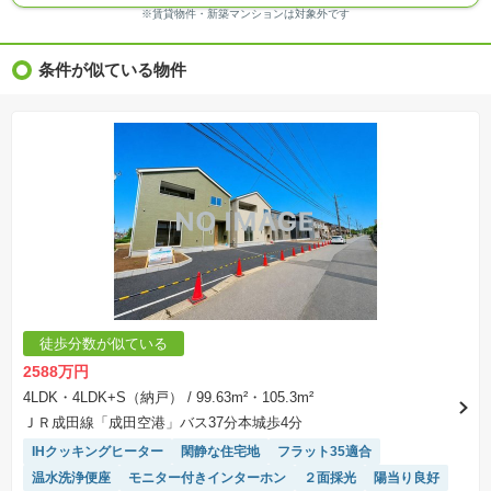
※ＣＧ合成の画像の場合、実際とは多少異なる場合があります。
※賃貸物件・新築マンションは対象外です
※物件特徴：販売戸数が複数の物件は、全ての住戸に該当しない項目もあります。
※完成後１年以上を経過した未入居物件が掲載される場合があります。ご了承ください。
※新着：物件情報が「SUUMO」に掲載された日から１週間表示されます。
条件が似ている物件
※価格更新：物件価格が変更された日から１週間表示されます。
※販売予定物件はすべて、販売開始するまで契約または予約の申込みはできません。
※購入の前には物件内容や契約条件についてご自身で十分な確認をしていただくようにお願い
いたします。
※建築条件土地の情報内に掲載されている、建物プラン例は、土地購入者の設計プランの参考
の一例であって、プランの採用可否は任意です。
※土地（建築条件なし）で「建物プラン例」が表記してある時、そのプラン例は特定の建築請
負会社によるもので、当該建築請負会社以外で建てた場合、同様のものが同価格で建てられる
とは限りません。また建築請負会社を特定するものではありません。
※建築条件付き土地とは、その土地に建築する建物の建築請負契約が、一定期間内に成立する
ことを条件として売買される土地のことをいいます。建築請負契約成立に向けて設計プランを
協議するため、土地購入者が自己の希望する建物の設計協議をするために必要な相当の期間の
交渉期間が設定され、その期間内で希望を満たすプランが実現できたかどうかにより結論を出
します。なお、この期間は概ね3ヶ月程度とされています。納得のいくプランが出来ず、建築請
負契約が成立しない場合、土地売買契約は白紙に戻り、土地契約にかかった代金（土地代金、
手付金など）は名目のいかんに関わらず、全て返却されます。
※課税対象物件の「価格」や「費用等」は消費税込みの「総額表示」で統一しています。
※「本体価格」とは、課税対象物件においては「消費税を除いた建物価格」と「土地価格」の
徒歩分数が似ている
合計額を指します。
※課税対象物件は消費税込みの総額表示のため、不動産広告の販売価格には本体価格の金額は
2588万円
表示されておりません。
※取引にかかる費用：物件の契約手続き、決済、引き渡し時にかかる費用を表示しています。
4LDK・4LDK+S（納戸）
/ 99.63m²・105.3m²
不動産会社によって表記有無が異なるため、ご自身で十分な確認をしていただくようにお願い
ＪＲ成田線「成田空港」バス37分本城歩4分
いたします。
※掲載の省エネ性能ラベル内の物件・住棟・号室名称については最新のものに変更されている
IHクッキングヒーター
閑静な住宅地
フラット35適合
場合があります。
温水洗浄便座
モニター付きインターホン
２面採光
陽当り良好