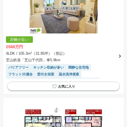
距離が近い
2588万円
4LDK
/ 105.3m²（31.85坪）（登記）
芝山鉄道「芝山千代田」車5.9km
バリアフリー
キッチン収納が多い
閑静な住宅地
フラット35適合
窓付き浴室
温水洗浄便座
モニター付きインターホン
トイレ2個以上
陽当り良好
システムキッチン
対面キッチン
浴室乾燥機