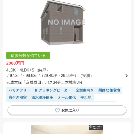
徒歩分数が似ている
2988万円
4LDK・4LDK+S（納戸）
/ 97.2m²・98.82m²（29.40坪・29.89坪）（実測）
京成本線「京成成田」バス34分上本城歩3分
バリアフリー
IHクッキングヒーター
全室南向き
閑静な住宅地
窓付き浴室
温水洗浄便座
オール電化
平坦地
モニター付きインターホン
トイレ2個以上
ルーフバルコニー
陽当り良好
システムキッチン
対面キッチン
浴室乾燥機