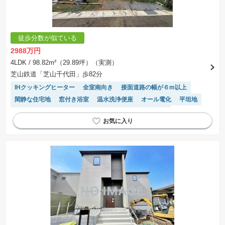
徒歩分数が似ている
2988万円
4LDK
/ 98.82m²（29.89坪）（実測）
芝山鉄道「芝山千代田」歩82分
IHクッキングヒーター
全室南向き
接面道路の幅が６m以上
閑静な住宅地
窓付き浴室
温水洗浄便座
オール電化
平坦地
モニター付きインターホン
前面棟無
トイレ2個以上
ルーフバルコニー
２面採光
陽当り良好
システムキッチン
対面キッチン
浴室乾燥機