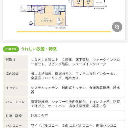
うれしい設備・特徴
CHECK
ＬＤＫ１５畳以上、２階建、床下収納、ウォークインクロ
間取り
ーゼット、リビング階段、シューズインクローク
省エネ給湯器、複層ガラス、ＴＶモニタ付インターホン、
室内設備
全居室フローリング、都市ガス
システムキッチン、対面式キッチン、食器洗乾燥機、浄水
キッチン
器
浴室乾燥機、シャワー付洗面化粧台、トイレ２ヶ所、浴室
バス・トイレ
１坪以上、オートバス、温水洗浄便座、浴室に窓
駐車２台可
駐車・駐輪
ワイドバルコニー、２面以上バルコニー、南面バルコニ
バルコニー