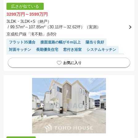
広さが似ている
3299万円～3599万円
3LDK・3LDK+S（納戸）
/ 99.57m²～107.85m²（30.11坪～32.62坪）（実測）
京成松戸線「滝不動」歩8分
フラット35適合
接面道路の幅が６m以上
陽当り良好
対面キッチン
長期優良住宅
窓付き浴室
システムキッチン
トイレ2個以上
WIC
モニター付きインターホン
閑静な住宅地
温水洗浄便座