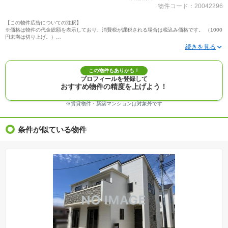
物件コード：20042296
【この物件広告についての注釈】
※価格は物件の代金総額を表示しており、消費税が課税される場合は税込み価格です。 （1000
円未満は切り上げ。）
※写真に写っている、またはパース（絵）や間取り図に描かれている家具や車などは、特にコ
メントがない場合、販売価格に含まれません。
※敷地権利が定期借地権のものは価格に権利金を含みます。
※建築条件付き土地価格には、建物価格は含まれません。
この物件もありかも！
※物件情報は、原則として情報提供日の２日前に最終確認した情報です。
プロフィールを登録して
※完成予想図はいずれも外構、植栽、外観等実際のものとは多少異なることがあります。
おすすめ物件の精度を上げよう！
※モデルルーム・モデルハウス・展示場・ショールームの画像の場合、今回販売の物件と異な
る場合があります。
※ＣＧ合成の画像の場合、実際とは多少異なる場合があります。
※賃貸物件・新築マンションは対象外です
※物件特徴：販売戸数が複数の物件は、全ての住戸に該当しない項目もあります。
※完成後１年以上を経過した未入居物件が掲載される場合があります。ご了承ください。
※新着：物件情報が「SUUMO」に掲載された日から１週間表示されます。
条件が似ている物件
※価格更新：物件価格が変更された日から１週間表示されます。
※販売予定物件はすべて、販売開始するまで契約または予約の申込みはできません。
※購入の前には物件内容や契約条件についてご自身で十分な確認をしていただくようにお願い
いたします。
※建築条件土地の情報内に掲載されている、建物プラン例は、土地購入者の設計プランの参考
の一例であって、プランの採用可否は任意です。
※土地（建築条件なし）で「建物プラン例」が表記してある時、そのプラン例は特定の建築請
負会社によるもので、当該建築請負会社以外で建てた場合、同様のものが同価格で建てられる
とは限りません。また建築請負会社を特定するものではありません。
※建築条件付き土地とは、その土地に建築する建物の建築請負契約が、一定期間内に成立する
ことを条件として売買される土地のことをいいます。建築請負契約成立に向けて設計プランを
協議するため、土地購入者が自己の希望する建物の設計協議をするために必要な相当の期間の
交渉期間が設定され、その期間内で希望を満たすプランが実現できたかどうかにより結論を出
します。なお、この期間は概ね3ヶ月程度とされています。納得のいくプランが出来ず、建築請