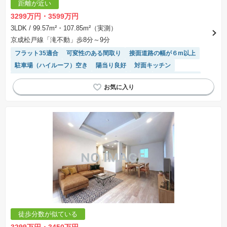
距離が近い
3299万円・3599万円
3LDK
/ 99.57m²・107.85m²（実測）
京成松戸線「滝不動」歩8分～9分
フラット35適合
可変性のある間取り
接面道路の幅が６m以上
駐車場（ハイルーフ）空き
陽当り良好
対面キッチン
窓付き浴室
角地
システムキッチン
食洗機
トイレ2個以上
WIC
SIC
キッチン収納が多い
モニター付きインターホン
閑静な住宅地
温水洗浄便座
浴室乾燥機
徒歩分数が似ている
3299万円・3450万円