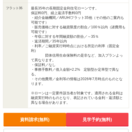
フラット35
最長35年の長期固定金利住宅ローンです。
保証料0円、繰上返済手数料0円
・紹介金融機関／ARUHIフラット35他（その他のご案内も
可能です）
・販売価格に対する融資限度の割合／100％以内（諸費用も
可能です）
・年収に対する年間融資額の割合／～35％
・返済期間／35年以内
・利率／ご融資実行時時点における所定の利率（固定金
利）
団体信用生命保険料の是非など、加入プランよっ
て異なります。
・保証料／なし
・事務手数料／借入金額×2.2% 定額型か定率型で異な
る。
・その他費用／金利等の情報は2026年7月時点のものとな
ります。
※ローンは一定要件該当者が対象です。適用される金利は
融資実行時のものとなり、表記されている金利・返済額と
異なる場合があります。
資料請求(無料)
見学予約(無料)