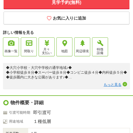
見学予約(無料)
お気に入りに追加
詳しい情報を見る
月々
特徴
画像一覧
間取り
地図
周辺環境
支払い
設備
◆大穴小学校・大穴中学校の通学地域♪◆
◆小学校徒歩８分◆スーパー徒歩８分◆コンビニ徒歩４分◆内科徒歩５分◆
◆徒歩圏内に大きな公園があります♪◆
◆詳細は『周辺環境』でご確認下さい♪◆
もっと見る
◆フルオープンキッチン／リビング階段／ワイドバルコニー／食洗機／浄水
器／エコジョーズ◆
物件概要・詳細
◆◇───お問い合わせはＬｉｖｅＡｌｌ（リブオール）まで───◇◆
◇お客様用駐車場＆キッズスペース完備♪子育中の社員が多いのでお子様連
即引渡可
引渡可能時期
れ大歓迎です♪◇
◇無理な営業は一切いたしません！「資料だけ」でもお気軽にお問い合わせ
１種低層
用途地域
下さい♪◇
◇頭金０でもご購入可能！家探しが初めての方にも分かりやすく丁寧に対応