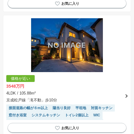
浴室乾燥機
価格が近い
3548万円
4LDK
/ 105.88m²
京成松戸線「滝不動」歩10分
接面道路の幅が６m以上
陽当り良好
平坦地
対面キッチン
窓付き浴室
システムキッチン
トイレ2個以上
WIC
モニター付きインターホン
温水洗浄便座
浴室乾燥機