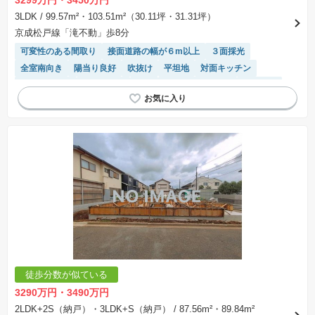
3LDK
/ 99.57m²・103.51m²（30.11坪・31.31坪）
京成松戸線「滝不動」歩8分
可変性のある間取り
接面道路の幅が６m以上
３面採光
全室南向き
陽当り良好
吹抜け
平坦地
対面キッチン
長期優良住宅
窓付き浴室
角地
システムキッチン
２面採光
食洗機
トイレ2個以上
WIC
SIC
キッチン収納が多い
モニター付きインターホン
閑静な住宅地
徒歩分数が似ている
3290万円・3490万円
2LDK+2S（納戸）・3LDK+S（納戸）
/ 87.56m²・89.84m²