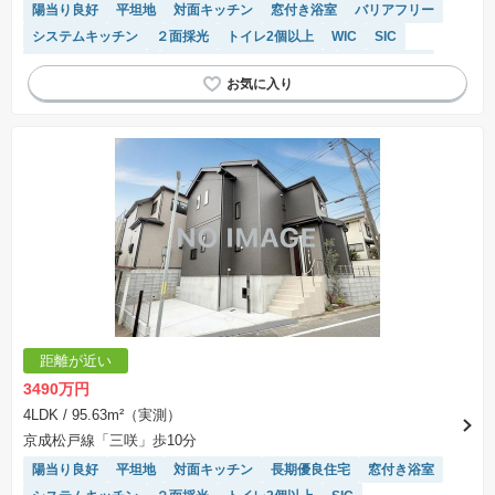
陽当り良好
平坦地
対面キッチン
窓付き浴室
バリアフリー
システムキッチン
２面採光
トイレ2個以上
WIC
SIC
キッチン収納が多い
モニター付きインターホン
閑静な住宅地
温水洗浄便座
浴室乾燥機
距離が近い
3490万円
4LDK
/ 95.63m²（実測）
京成松戸線「三咲」歩10分
陽当り良好
平坦地
対面キッチン
長期優良住宅
窓付き浴室