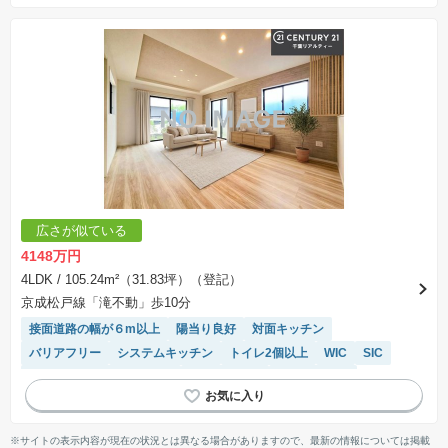
広さが似ている
4148万円
4LDK
/ 105.24m²（31.83坪）（登記）
京成松戸線「滝不動」歩10分
接面道路の幅が６m以上
陽当り良好
対面キッチン
バリアフリー
システムキッチン
トイレ2個以上
WIC
SIC
モニター付きインターホン
閑静な住宅地
温水洗浄便座
浴室乾燥機
※サイトの表示内容が現在の状況とは異なる場合がありますので、最新の情報については掲載