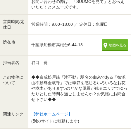
お問い合わせの際は、「SUUMOを見て」とお伝え
いただくとスムーズです。
営業時間/定
営業時間：9:00~18:00 ／ 定休日：水曜日
休日
所在地
千葉県船橋市高根台6-44-18
地図を見る
担当者名
谷口 覚
この物件に
◆◆京成松戸線『滝不動』駅名の由来である「御瀧
ついて
山不動尊金蔵寺」では季節を感じるいろいろなお花
や樹木があります♪のどかな風景が残るエリアでゆっ
たりとした時間を過ごしませんか？お気軽にお問合
せ下さい◆◆
関連リンク
【弊社ホームページ】
(別のサイトに移動します)