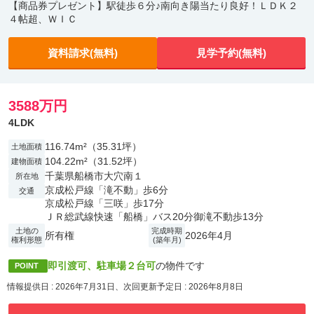
【商品券プレゼント】駅徒歩６分♪南向き陽当たり良好！ＬＤＫ２
４帖超、ＷＩＣ
資料請求(無料)
見学予約(無料)
3588万円
4LDK
116.74m²（35.31坪）
土地面積
104.22m²（31.52坪）
建物面積
千葉県船橋市大穴南１
所在地
京成松戸線「滝不動」歩6分
交通
京成松戸線「三咲」歩17分
ＪＲ総武線快速「船橋」バス20分御滝不動歩13分
土地の
完成時期
所有権
2026年4月
権利形態
(築年月)
即引渡可、駐車場２台可
の物件です
POINT
情報提供日 : 2026年7月31日、次回更新予定日 : 2026年8月8日