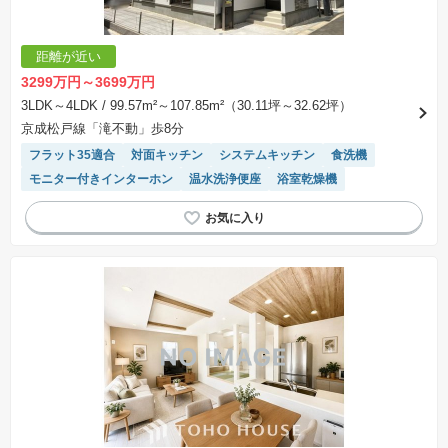
負契約が成立しない場合、土地売買契約は白紙に戻り、土地契約にかかった代金（土地代金、
手付金など）は名目のいかんに関わらず、全て返却されます。
※課税対象物件の「価格」や「費用等」は消費税込みの「総額表示」で統一しています。
※「本体価格」とは、課税対象物件においては「消費税を除いた建物価格」と「土地価格」の
距離が近い
合計額を指します。
※課税対象物件は消費税込みの総額表示のため、不動産広告の販売価格には本体価格の金額は
3299万円～3699万円
表示されておりません。
※取引にかかる費用：物件の契約手続き、決済、引き渡し時にかかる費用を表示しています。
3LDK～4LDK
/ 99.57m²～107.85m²（30.11坪～32.62坪）
不動産会社によって表記有無が異なるため、ご自身で十分な確認をしていただくようにお願い
京成松戸線「滝不動」歩8分
いたします。
※掲載の省エネ性能ラベル内の物件・住棟・号室名称については最新のものに変更されている
フラット35適合
対面キッチン
システムキッチン
食洗機
場合があります。
モニター付きインターホン
温水洗浄便座
浴室乾燥機