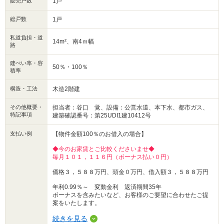
販売戸数
1戸
いたします♪◇
総戸数
1戸
私道負担・道
14m²、南4ｍ幅
路
建ぺい率・容
50％・100％
積率
構造・工法
木造2階建
その他概要・
担当者：谷口 覚、設備：公営水道、本下水、都市ガス、
特記事項
建築確認番号：第25UDI1建10412号
支払い例
【物件金額100％のお借入の場合】
◆今のお家賃とご比較くださいませ◆
毎月１０１，１１６円（ボーナス払い０円）
価格３，５８８万円、頭金０万円、借入額３，５８８万円
年利0.99％～ 変動金利 返済期間35年
ボーナスを含みたいなど、お客様のご要望に合わせたご提
案をいたします。
続きを見る