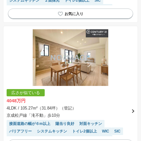
システムキッチン
２面採光
トイレ2個以上
SIC
モニター付きインターホン
閑静な住宅地
温水洗浄便座
浴室乾燥機
広さが似ている
4048万円
4LDK
/ 105.27m²（31.84坪）（登記）
京成松戸線「滝不動」歩10分
接面道路の幅が６m以上
陽当り良好
対面キッチン
バリアフリー
システムキッチン
トイレ2個以上
WIC
SIC
モニター付きインターホン
閑静な住宅地
温水洗浄便座