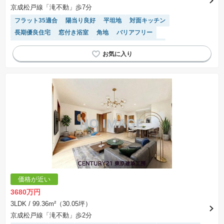
京成松戸線「滝不動」歩7分
フラット35適合
陽当り良好
平坦地
対面キッチン
長期優良住宅
窓付き浴室
角地
バリアフリー
システムキッチン
２面採光
トイレ2個以上
WIC
モニター付きインターホン
閑静な住宅地
温水洗浄便座
価格が近い
3680万円
3LDK
/ 99.36m²（30.05坪）
京成松戸線「滝不動」歩2分