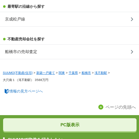
最寄駅の沿線から探す
京成松戸線
不動産売却会社を探す
船橋市の売却査定
SUUMO[不動産/住宅]
>
新築一戸建て
>
関東
>
千葉県
>
船橋市
>
滝不動駅
>
大穴南１（滝不動駅） 3588万円
情報の見方ページへ
ページの先頭へ
PC版表示