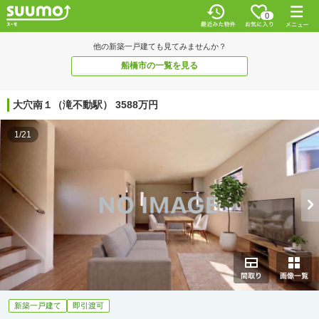
0
他の新築一戸建ても見てみませんか？
船橋市の一覧を見る
大穴南１（滝不動駅） 3588万円
1/21
新築一戸建て
即引渡可