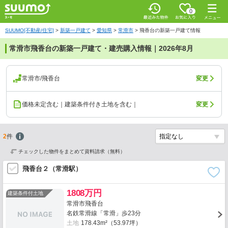
0
SUUMO[不動産/住宅]
>
新築一戸建て
>
愛知県
>
常滑市
>
飛香台の新築一戸建て情報
常滑市飛香台の新築一戸建て・建売購入情報｜2026年8月
常滑市/飛香台
変更
価格未定含む｜建築条件付き土地を含む｜
変更
2
件
チェックした物件をまとめて資料請求（無料）
飛香台２（常滑駅）
1808万円
建築条件付土地
常滑市飛香台
名鉄常滑線「常滑」歩23分
土地
178.43m²（53.97坪）