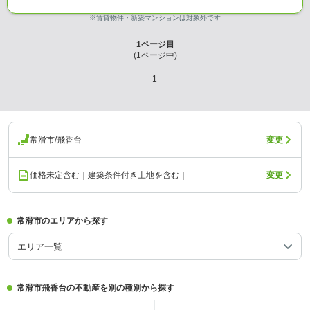
※賃貸物件・新築マンションは対象外です
1
ページ目
(
1
ページ中)
1
常滑市/飛香台
変更
価格未定含む｜建築条件付き土地を含む｜
変更
常滑市のエリアから探す
エリア一覧
常滑市飛香台の不動産を別の種別から探す