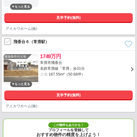
見学予約(無料)
アイカワホーム(株)
飛香台６（常滑駅）
1749万円
建築条件付土地
常滑市飛香台
名鉄常滑線「常滑」歩31分
土地
167.55m²（50.68坪）
見学予約(無料)
アイカワホーム(株)
この物件もありかも！
プロフィールを登録して
おすすめ物件の精度を上げよう！