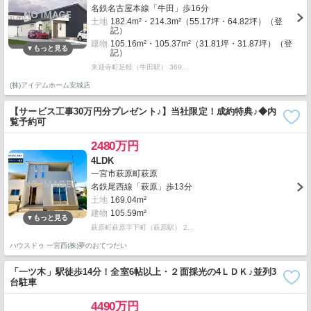
名鉄名古屋本線「牛田」歩16分
土地
182.4m²・214.3m²（55.17坪・64.82坪）（登
記）
建物
105.16m²・105.37m²（31.81坪・31.87坪）（登
記）
来迎寺町足軽（牛田駅） 369…
(株)アイデムホーム安城店
【サービス工事30万円分プレゼント♪】当社限定！成約特典♪◆内
覧予約可
2480万円
4LDK
一宮市萩原町萩原
名鉄尾西線「萩原」歩13分
土地
169.04m²
建物
105.59m²
萩原町萩原字下町（萩原駅） 2…
ハウスドゥ 一宮西(株)夢のおてつだい
「一ツ木」駅徒歩14分！全室6帖以上・２面採光の4ＬＤＫ♪並列3
台駐車
4490万円