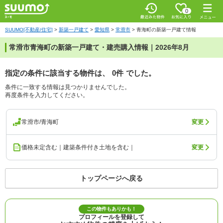
0
SUUMO[不動産/住宅]
>
新築一戸建て
>
愛知県
>
常滑市
>
青海町の新築一戸建て情報
常滑市青海町の新築一戸建て・建売購入情報｜2026年8月
指定の条件に該当する物件は、
0件
でした。
条件に一致する情報は見つかりませんでした。
再度条件を入力してください。
常滑市/青海町
変更
価格未定含む｜建築条件付き土地を含む｜
変更
トップページへ戻る
この物件もありかも！
プロフィールを登録して