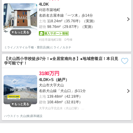
4LDK
刈谷市築地町
名鉄名古屋本線「一ツ木」歩14分
土地
118.24m²（35.76坪）（実測）
建物
98.76m²（29.87坪）（実測）
刈谷市築地町2期 D号棟
ミライノスマイル千種・豊田店(株)ミライノカタチ
【犬山西小学校徒歩7分！●全居室南向き】●地域密着店！本日見
学可能です！
3180万円
4LDK+S（納戸）
犬山市大字犬山
名鉄犬山線「犬山口」歩11分
土地
139.48m²（42.19坪）
建物
108.48m²（32.81坪）
大字犬山字北志水（犬山口駅） …
ハウスドゥ 犬山(株)新和建設