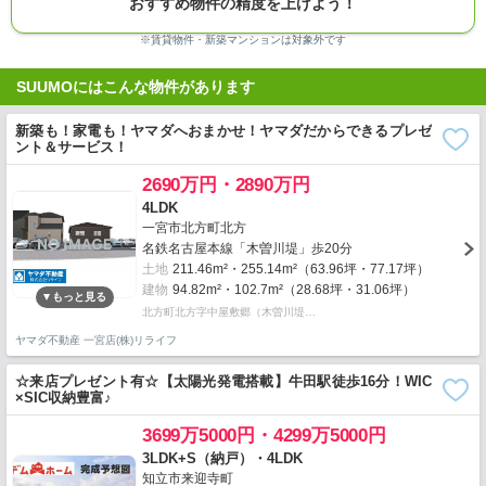
おすすめ物件の精度を上げよう！
※賃貸物件・新築マンションは対象外です
SUUMOにはこんな物件があります
新築も！家電も！ヤマダへおまかせ！ヤマダだからできるプレゼ
ント＆サービス！
2690万円・2890万円
4LDK
一宮市北方町北方
名鉄名古屋本線「木曽川堤」歩20分
土地
211.46m²・255.14m²（63.96坪・77.17坪）
建物
94.82m²・102.7m²（28.68坪・31.06坪）
北方町北方字中屋敷郷（木曽川堤…
ヤマダ不動産 一宮店(株)リライフ
☆来店プレゼント有☆【太陽光発電搭載】牛田駅徒歩16分！WIC
×SIC収納豊富♪
3699万5000円・4299万5000円
3LDK+S（納戸）・4LDK
知立市来迎寺町