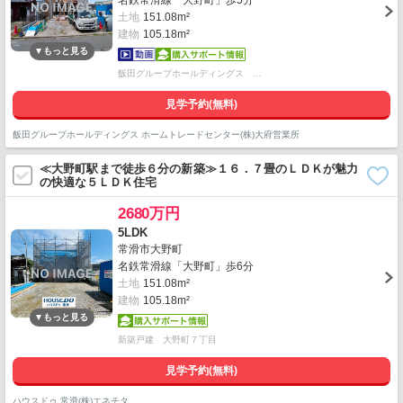
名鉄常滑線「大野町」歩5分
土地
151.08m²
建物
105.18m²
飯田グループホールディングス …
見学予約(無料)
飯田グループホールディングス ホームトレードセンター(株)大府営業所
≪大野町駅まで徒歩６分の新築≫１６．７畳のＬＤＫが魅力
の快適な５ＬＤＫ住宅
2680万円
5LDK
常滑市大野町
名鉄常滑線「大野町」歩6分
土地
151.08m²
建物
105.18m²
新築戸建 大野町７丁目
見学予約(無料)
ハウスドゥ 常滑(株)エネチタ