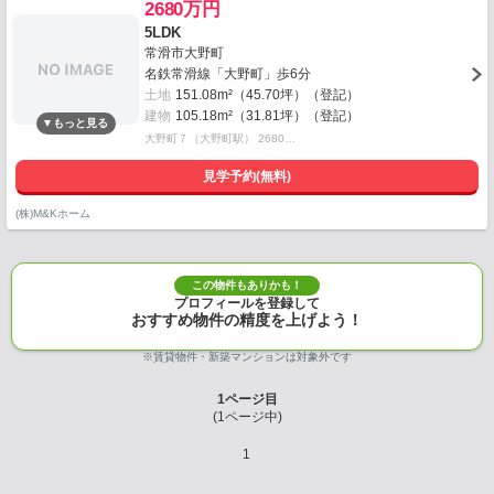
2680万円
5LDK
常滑市大野町
名鉄常滑線「大野町」歩6分
土地
151.08m²（45.70坪）（登記）
建物
105.18m²（31.81坪）（登記）
大野町７（大野町駅） 2680…
見学予約(無料)
(株)M&Kホーム
この物件もありかも！
プロフィールを登録して
おすすめ物件の精度を上げよう！
※賃貸物件・新築マンションは対象外です
1
ページ目
(
1
ページ中)
1