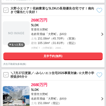
大野小エリア！収納豊富な5LDKの長期優良住宅です！南向
きで陽当たり良好！
2680万円
5LDK
常滑市大野町
名鉄常滑線「大野町」歩6分
土地
151.08m²（45.70坪）（実測）
建物
105.18m²（31.81坪）（登記）
大野町７（大野町駅） 2680…
見学予約(無料)
共生不動産知多南(株)
＼7月27日更新／♪みらいエコ住宅2026事業対象♪☆大野小学
校徒歩6分☆
2680万円
5LDK
常滑市大野町
名鉄常滑線「大野町」歩6分
土地
151.08m²（登記）