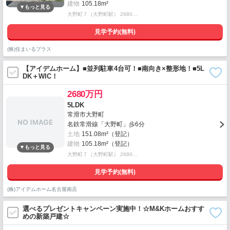
建物
105.18m²
大野町７（大野町駅） 2680…
見学予約(無料)
(株)住まいるプラス
【アイデムホーム】■並列駐車4台可！■南向き×整形地！■5L
DK＋WIC！
2680万円
5LDK
常滑市大野町
名鉄常滑線「大野町」歩6分
土地
151.08m²（登記）
建物
105.18m²（登記）
大野町７（大野町駅） 2680…
見学予約(無料)
(株)アイデムホーム名古屋南店
選べるプレゼントキャンペーン実施中！☆M&Kホームおすす
めの新築戸建☆