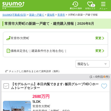
0
SUUMO[不動産/住宅]
>
新築一戸建て
>
愛知県
>
常滑市
>
大野町の新築一戸建て情報
常滑市大野町の新築一戸建て・建売購入情報｜2026年8月
常滑市/大野町
変更
価格未定含む｜建築条件付き土地を含む｜
変更
チェックした物件をまとめて資料請求（無料）
(
1
～
6
件目/
6
件)
【モデルルーム】本日内覧できます♪飯田グループHD◇ホー
ムトレードセンター
2680万円
5LDK
常滑市大野町