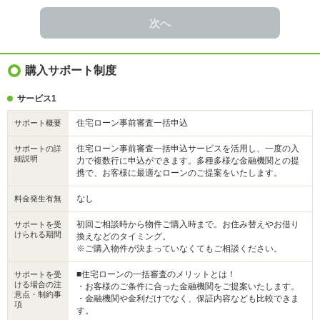
次へ
購入サポート制度
サービス1
住宅ローン事前審査一括申込
サポート概要
住宅ローン事前審査一括申込サービスを活用し、一度の入
サポートの詳
細説明
力で複数行に申込ができます。多種多様な金融機関との提
携で、お客様に最適なローンのご提案をいたします。
なし
料金発生有無
初回ご相談時から物件ご購入時まで。お住み替えやお借り
サポートを受
けられる期間
換えなどのタイミング。
※ご購入物件が決まっていなくてもご相談ください。
■住宅ローンの一括審査のメリットとは！
サポートを受
ける場合の注
・お客様のご条件に合った金融機関をご提案いたします。
意点・制約事
・金融機関や金利だけでなく、保証内容なども比較できま
項
す。