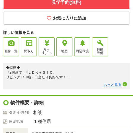
見学予約(無料)
お気に入りに追加
詳しい情報を見る
月々
特徴
画像一覧
間取り
地図
周辺環境
支払い
設備
◆特徴◆
『2階建て・4ＬＤＫ＋ＳＩＣ』
リビング17.1帖・日当たり良好です！
もっと見る
『2台駐車』
スペースに余裕をもって駐車が可能です！
『大容量収納』
物件概要・詳細
全居室収納付き、パントリー、廊下収納もあるため収納スペースには困りま
せん！
相談
引渡可能時期
『シューズインクローク』
１種住居
用途地域
ベビーカーやアウトドア用品が置ける便利な土間収納！