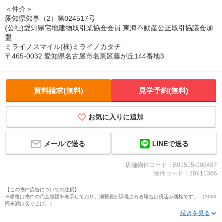
＜仲介＞
愛知県知事（2）第024517号
(公社)愛知県宅地建物取引業協会会員 東海不動産公正取引協議会加
盟
ミライノスマイル(株)ミライノカタチ
〒465-0032 愛知県名古屋市名東区藤が丘144番地3
資料請求(無料)
見学予約(無料)
お気に入りに追加
LINEで送る
メールで送る
店舗物件コード：B01515-005487
物件コード：20911366
【この物件広告についての注釈】
※価格は物件の代金総額を表示しており、消費税が課税される場合は税込み価格です。 （1000
円未満は切り上げ。）
※写真に写っている、またはパース（絵）や間取り図に描かれている家具や車などは、特にコ
メントがない場合、販売価格に含まれません。