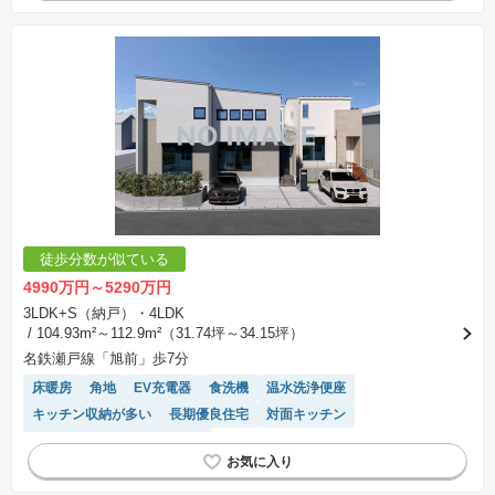
徒歩分数が似ている
4990万円～5290万円
3LDK+S（納戸）・4LDK
/ 104.93m²～112.9m²（31.74坪～34.15坪）
名鉄瀬戸線「旭前」歩7分
床暖房
角地
EV充電器
食洗機
温水洗浄便座
キッチン収納が多い
長期優良住宅
対面キッチン
トイレ2個以上
窓付き浴室