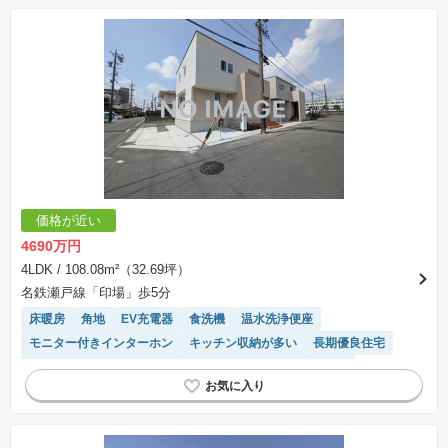
価格が近い
4690万円
4LDK
/ 108.08m²（32.69坪）
名鉄瀬戸線「印場」歩5分
床暖房
角地
EV充電器
食洗機
温水洗浄便座
モニター付きインターホン
キッチン収納が多い
長期優良住宅
浴室乾燥機
対面キッチン
WIC
トイレ2個以上
SIC
接面道路の幅が６m以上
陽当り良好
窓付き浴室
システムキッチン