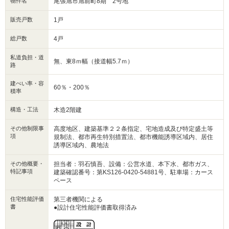
物件名
尾張旭市旭前町8期 2号地
◆設備仕様◆
『長期優良住宅取得』
税制面優遇の長期優良住宅取得！
販売戸数
1戸
『耐震等級3』
総戸数
4戸
地震強い最大耐震等級3取得！
地震保険に半額で入ることができます！！
私道負担・道
無、東8ｍ幅（接道幅5.7ｍ）
路
『エコジョーズ採用』
省エネ高効率給湯器採用！
建ぺい率・容
60％・200％
積率
『太陽光発電システム』
環境にもお財布にも優しい太陽光発電！
構造・工法
木造2階建
その他制限事
高度地区、建築基準２２条指定、宅地造成及び特定盛土等
項
規制法、都市再生特別措置法、都市機能誘導区域内、居住
誘導区域内、農地法
その他概要・
担当者：羽石慎吾、設備：公営水道、本下水、都市ガス、
特記事項
建築確認番号：第KS126-0420-54881号、駐車場：カース
ペース
住宅性能評価
第三者機関による
書
●設計住宅性能評価書取得済み