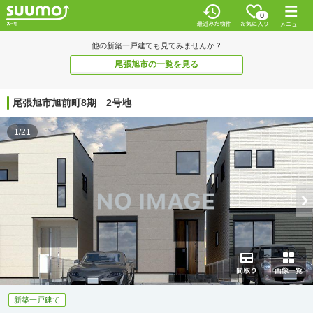
0
他の新築一戸建ても見てみませんか？
尾張旭市の一覧を見る
尾張旭市旭前町8期 2号地
1/21
新築一戸建て