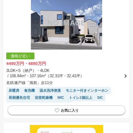
価格が近い
4490万円・4890万円
3LDK+S（納戸）・4LDK
/ 106.84m²・107.16m²（32.31坪・32.41坪）
名鉄瀬戸線「旭前」歩11分
床暖房
食洗機
温水洗浄便座
モニター付きインターホン
長期優良住宅
浴室乾燥機
WIC
トイレ2個以上
SIC
接面道路の幅が６m以上
窓付き浴室