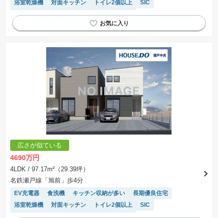
浴室乾燥機
対面キッチン
トイレ2個以上
SIC
接面道路の幅が６m以上
システムキッチン
広さが似ている
4690万円
4LDK
/ 97.17m²（29.39坪）
名鉄瀬戸線「旭前」歩4分
EV充電器
食洗機
キッチン収納が多い
長期優良住宅
浴室乾燥機
対面キッチン
トイレ2個以上
SIC
接面道路の幅が６m以上
システムキッチン