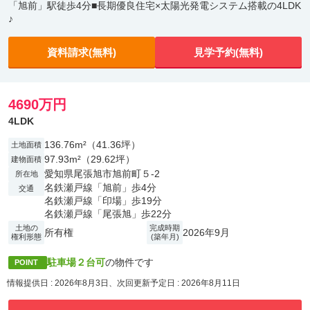
「旭前」駅徒歩4分■長期優良住宅×太陽光発電システム搭載の4LDK
♪
資料請求(無料)
見学予約(無料)
4690万円
4LDK
136.76m²（41.36坪）
土地面積
97.93m²（29.62坪）
建物面積
愛知県尾張旭市旭前町５-2
所在地
名鉄瀬戸線「旭前」歩4分
交通
名鉄瀬戸線「印場」歩19分
名鉄瀬戸線「尾張旭」歩22分
土地の
完成時期
所有権
2026年9月
権利形態
(築年月)
駐車場２台可
の物件です
POINT
情報提供日 : 2026年8月3日、次回更新予定日 : 2026年8月11日