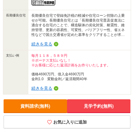
長期優良住宅
長期優良住宅で登録免許税の軽減や住宅ローン控除の上乗
せが可能。長期優良住宅とは「長期優良住宅普及促進法に
適合する住宅のことで、構造駆体の劣化対策、耐震性、維
持管理、更新の容易性、可変性、バリアフリー性、省エネ
性などで国土交通省が定めた基準をクリアすることが求め
られる。
続きを見る
支払い例
毎月１１８，５８９円
※ボーナス支払いなし！
※お客様に応じた返済計画をお作りいたします。
価格4690万円、借入金4690万円
金利1.0 変動金利／返済期間40年
続きを見る
資料請求(無料)
見学予約(無料)
お気に入りに追加