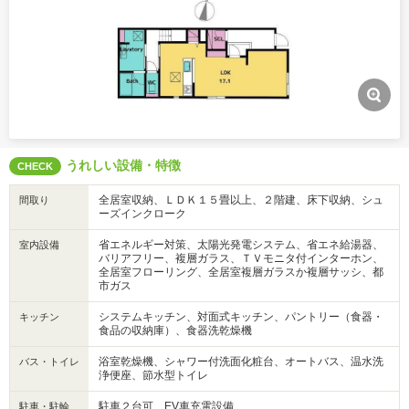
うれしい設備・特徴
CHECK
全居室収納、ＬＤＫ１５畳以上、２階建、床下収納、シュ
間取り
ーズインクローク
省エネルギー対策、太陽光発電システム、省エネ給湯器、
室内設備
バリアフリー、複層ガラス、ＴＶモニタ付インターホン、
全居室フローリング、全居室複層ガラスか複層サッシ、都
市ガス
システムキッチン、対面式キッチン、パントリー（食器・
キッチン
食品の収納庫）、食器洗乾燥機
浴室乾燥機、シャワー付洗面化粧台、オートバス、温水洗
バス・トイレ
浄便座、節水型トイレ
駐車２台可、EV車充電設備
駐車・駐輪