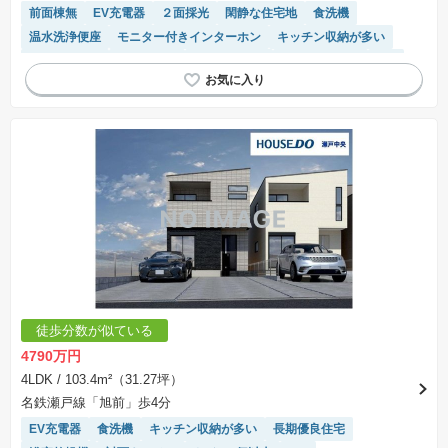
前面棟無
EV充電器
２面採光
閑静な住宅地
食洗機
温水洗浄便座
モニター付きインターホン
キッチン収納が多い
バリアフリー
浴室乾燥機
対面キッチン
トイレ2個以上
SIC
接面道路の幅が６m以上
陽当り良好
窓付き浴室
システムキッチン
徒歩分数が似ている
4790万円
4LDK
/ 103.4m²（31.27坪）
名鉄瀬戸線「旭前」歩4分
EV充電器
食洗機
キッチン収納が多い
長期優良住宅