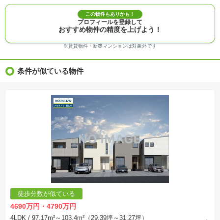
※敷地権利が定期借地権のものは価格に権利金を含みます。
※建築条件付き土地価格には、建物価格は含まれません。
この物件もありかも！
※物件情報は、原則として情報提供日の２日前に最終確認した情報です。
プロフィールを登録して
※完成予想図はいずれも外構、植栽、外観等実際のものとは多少異なることがあります。
おすすめ物件の精度を上げよう！
※モデルルーム・モデルハウス・展示場・ショールームの画像の場合、今回販売の物件と異な
る場合があります。
※ＣＧ合成の画像の場合、実際とは多少異なる場合があります。
※賃貸物件・新築マンションは対象外です
※物件特徴：販売戸数が複数の物件は、全ての住戸に該当しない項目もあります。
※完成後１年以上を経過した未入居物件が掲載される場合があります。ご了承ください。
※新着：物件情報が「SUUMO」に掲載された日から１週間表示されます。
条件が似ている物件
※価格更新：物件価格が変更された日から１週間表示されます。
※販売予定物件はすべて、販売開始するまで契約または予約の申込みはできません。
※購入の前には物件内容や契約条件についてご自身で十分な確認をしていただくようにお願い
いたします。
※建築条件土地の情報内に掲載されている、建物プラン例は、土地購入者の設計プランの参考
の一例であって、プランの採用可否は任意です。
※土地（建築条件なし）で「建物プラン例」が表記してある時、そのプラン例は特定の建築請
負会社によるもので、当該建築請負会社以外で建てた場合、同様のものが同価格で建てられる
とは限りません。また建築請負会社を特定するものではありません。
※建築条件付き土地とは、その土地に建築する建物の建築請負契約が、一定期間内に成立する
ことを条件として売買される土地のことをいいます。建築請負契約成立に向けて設計プランを
協議するため、土地購入者が自己の希望する建物の設計協議をするために必要な相当の期間の
交渉期間が設定され、その期間内で希望を満たすプランが実現できたかどうかにより結論を出
します。なお、この期間は概ね3ヶ月程度とされています。納得のいくプランが出来ず、建築請
負契約が成立しない場合、土地売買契約は白紙に戻り、土地契約にかかった代金（土地代金、
手付金など）は名目のいかんに関わらず、全て返却されます。
※課税対象物件の「価格」や「費用等」は消費税込みの「総額表示」で統一しています。
※「本体価格」とは、課税対象物件においては「消費税を除いた建物価格」と「土地価格」の
徒歩分数が似ている
合計額を指します。
※課税対象物件は消費税込みの総額表示のため、不動産広告の販売価格には本体価格の金額は
4690万円・4790万円
表示されておりません。
※取引にかかる費用：物件の契約手続き、決済、引き渡し時にかかる費用を表示しています。
4LDK
/ 97.17m²～103.4m²（29.39坪～31.27坪）