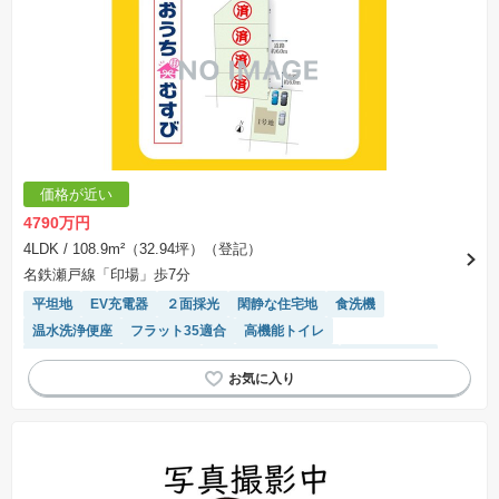
価格が近い
4790万円
4LDK
/ 108.9m²（32.94坪）（登記）
名鉄瀬戸線「印場」歩7分
平坦地
EV充電器
２面採光
閑静な住宅地
食洗機
温水洗浄便座
フラット35適合
高機能トイレ
モニター付きインターホン
キッチン収納が多い
長期優良住宅
浴室乾燥機
対面キッチン
WIC
トイレ2個以上
SIC
接面道路の幅が６m以上
陽当り良好
窓付き浴室
システムキッチン