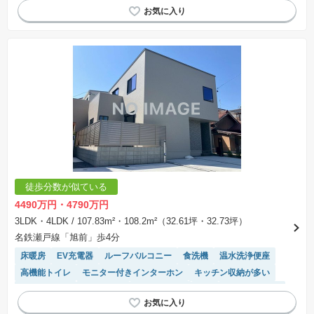
徒歩分数が似ている
4490万円・4790万円
3LDK・4LDK
/ 107.83m²・108.2m²（32.61坪・32.73坪）
名鉄瀬戸線「旭前」歩4分
床暖房
EV充電器
ルーフバルコニー
食洗機
温水洗浄便座
高機能トイレ
モニター付きインターホン
キッチン収納が多い
長期優良住宅
浴室乾燥機
対面キッチン
WIC
トイレ2個以上
SIC
接面道路の幅が６m以上
システムキッチン