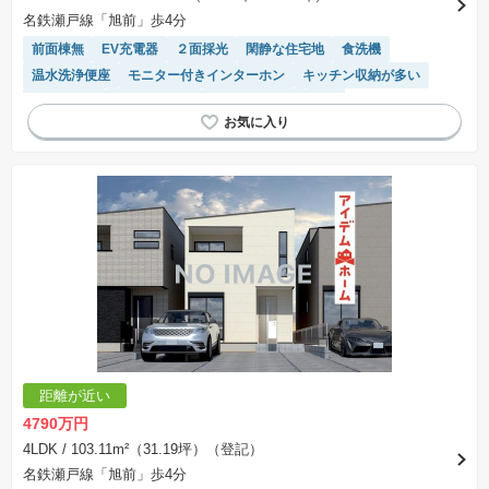
不動産会社によって表記有無が異なるため、ご自身で十分な確認をしていただくようにお願い
名鉄瀬戸線「旭前」歩4分
いたします。
※掲載の省エネ性能ラベル内の物件・住棟・号室名称については最新のものに変更されている
前面棟無
EV充電器
２面採光
閑静な住宅地
食洗機
場合があります。
温水洗浄便座
モニター付きインターホン
キッチン収納が多い
浴室乾燥機
対面キッチン
トイレ2個以上
SIC
接面道路の幅が６m以上
陽当り良好
システムキッチン
距離が近い
4790万円
4LDK
/ 103.11m²（31.19坪）（登記）
名鉄瀬戸線「旭前」歩4分