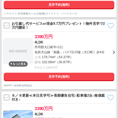
見学予約(無料)
ハウスドゥ 住宅情報モール江南(株)ライフドゥ・パートナーズ
お引越し代サービスor現金9.7万円プレゼント！物件見学で2
万円贈呈！
3390万円
4LDK
丹羽郡大口町中小口
名鉄犬山線「柏森」バス7分川端（大口町）歩4分
土地
179.74m²（54.37坪）
建物
102.06m²（30.87坪）
中小口２ 3390万円
見学予約(無料)
HAPPY HOME合同会社
８／８更新≪本日見学可≫長期優良住宅♪駐車場2台♪南側庭
付き♪
3390万円
4LDK