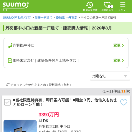
0
SUUMO[不動産/住宅]
>
新築一戸建て
>
愛知県
>
丹羽郡
>
中小口の新築一戸建て情報
丹羽郡中小口の新築一戸建て・建売購入情報｜2026年8月
丹羽郡/中小口
変更
価格未定含む｜建築条件付き土地を含む｜
変更
チェックした物件をまとめて資料請求（無料）
(
1
～
11
件目/
11
件)
■当社限定特典有、即日案内可能！■頭金０円、他借入もおま
とめローン可能！
3390万円
4LDK
丹羽郡大口町中小口