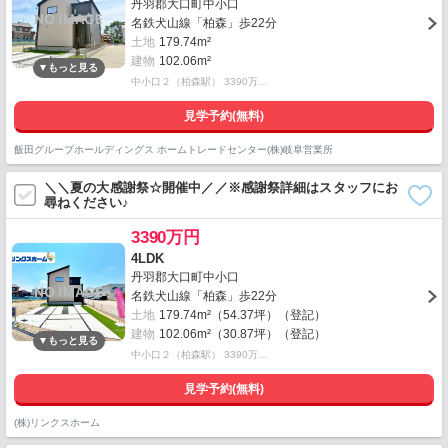
丹羽郡大口町中小口
名鉄犬山線「柏森」歩22分
土地
179.74m²
建物
102.06m²
中小口２（柏森駅） 3390万…
見学予約(無料)
飯田グループホールディングス ホームトレードセンター(株)岐阜営業所
＼＼夏の大感謝祭☆開催中／／※感謝祭詳細はスタッフにお
尋ねください♪
3390万円
4LDK
丹羽郡大口町中小口
名鉄犬山線「柏森」歩22分
土地
179.74m²（54.37坪）（登記）
建物
102.06m²（30.87坪）（登記）
中小口２（柏森駅） 3390万…
見学予約(無料)
(株)リンクスホーム