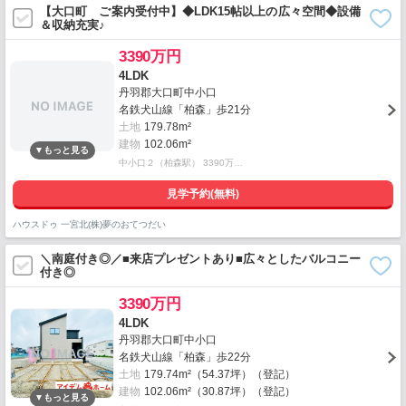
【大口町 ご案内受付中】◆LDK15帖以上の広々空間◆設備
＆収納充実♪
3390万円
4LDK
丹羽郡大口町中小口
名鉄犬山線「柏森」歩21分
土地
179.78m²
建物
102.06m²
中小口２（柏森駅） 3390万…
見学予約(無料)
ハウスドゥ 一宮北(株)夢のおてつだい
＼南庭付き◎／■来店プレゼントあり■広々としたバルコニー
付き◎
3390万円
4LDK
丹羽郡大口町中小口
名鉄犬山線「柏森」歩22分
土地
179.74m²（54.37坪）（登記）
建物
102.06m²（30.87坪）（登記）