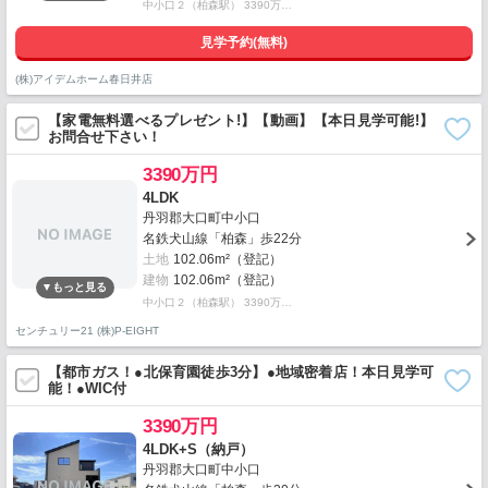
中小口２（柏森駅） 3390万…
見学予約(無料)
(株)アイデムホーム春日井店
【家電無料選べるプレゼント!】【動画】【本日見学可能!】
お問合せ下さい！
3390万円
4LDK
丹羽郡大口町中小口
名鉄犬山線「柏森」歩22分
土地
102.06m²（登記）
建物
102.06m²（登記）
中小口２（柏森駅） 3390万…
センチュリー21 (株)P-EIGHT
【都市ガス！●北保育園徒歩3分】●地域密着店！本日見学可
能！●WIC付
3390万円
4LDK+S（納戸）
丹羽郡大口町中小口