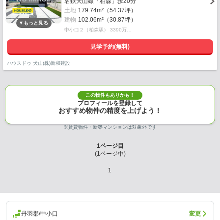
名鉄犬山線「柏森」歩20分
土地
179.74m²（54.37坪）
建物
102.06m²（30.87坪）
中小口２（柏森駅） 3390万…
見学予約(無料)
ハウスドゥ 犬山(株)新和建設
この物件もありかも！
プロフィールを登録して
おすすめ物件の精度を上げよう！
※賃貸物件・新築マンションは対象外です
1
ページ目
(
1
ページ中)
1
丹羽郡/中小口
変更