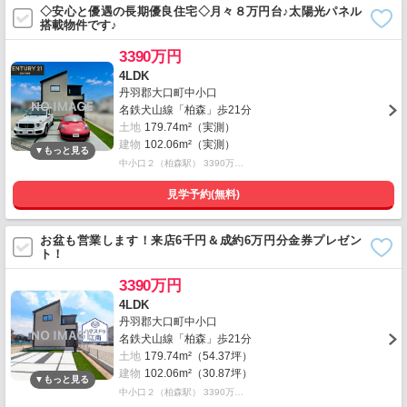
◇安心と優遇の長期優良住宅◇月々８万円台♪太陽光パネル
搭載物件です♪
3390万円
4LDK
丹羽郡大口町中小口
名鉄犬山線「柏森」歩21分
土地
179.74m²（実測）
建物
102.06m²（実測）
中小口２（柏森駅） 3390万…
見学予約(無料)
お盆も営業します！来店6千円＆成約6万円分金券プレゼン
ト！
3390万円
4LDK
丹羽郡大口町中小口
名鉄犬山線「柏森」歩21分
土地
179.74m²（54.37坪）
建物
102.06m²（30.87坪）
中小口２（柏森駅） 3390万…