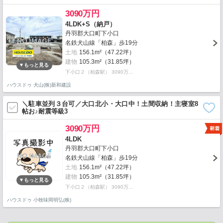
3090万円
4LDK+S（納戸）
丹羽郡大口町下小口
名鉄犬山線「柏森」歩19分
土地
156.1m²（47.22坪）
建物
105.3m²（31.85坪）
下小口２（柏森駅） 3090万…
ハウスドゥ 犬山(株)新和建設
＼駐車並列３台可／大口北小・大口中！土間収納！主寝室8
帖お♪耐震等級3
3090万円
4LDK
丹羽郡大口町下小口
名鉄犬山線「柏森」歩19分
土地
156.1m²（47.22坪）
建物
105.3m²（31.85坪）
下小口２（柏森駅） 3090万…
ハウスドゥ 小牧味岡明弘(株)