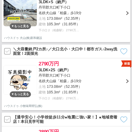
3LDK+S（納戸）
丹羽郡大口町下小口
名鉄犬山線「柏森」歩19分
土地
173.08m²（52.35坪）
建物
105.3m²（31.85坪）
下小口２（柏森駅） 2790万…
ハウスドゥ 犬山(株)新和建設
＼大容量納戸2カ所♪／大口北小・大口中！都市ガス♪2way洗
面室！2面採光
2790万円
3LDK+2S（納戸）
丹羽郡大口町下小口
名鉄犬山線「柏森」歩19分
土地
173.08m²（52.35坪）
建物
105.3m²（31.85坪）
下小口２（柏森駅） 2790万…
ハウスドゥ 小牧味岡明弘(株)
【通学安心！小学校徒歩11分●地震に強い家！】●地域密着
店！本日見学可能
2890万円