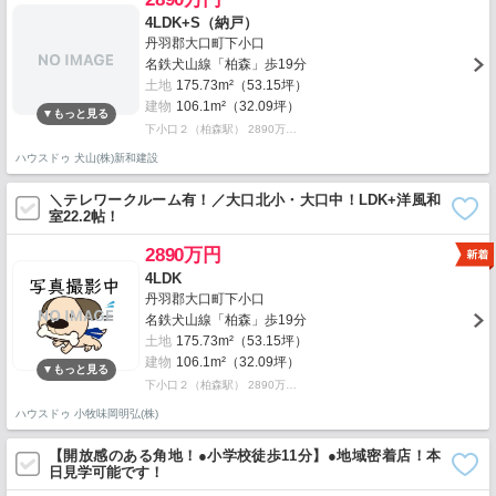
4LDK+S（納戸）
丹羽郡大口町下小口
名鉄犬山線「柏森」歩19分
土地
175.73m²（53.15坪）
建物
106.1m²（32.09坪）
下小口２（柏森駅） 2890万…
ハウスドゥ 犬山(株)新和建設
＼テレワークルーム有！／大口北小・大口中！LDK+洋風和
室22.2帖！
2890万円
4LDK
丹羽郡大口町下小口
名鉄犬山線「柏森」歩19分
土地
175.73m²（53.15坪）
建物
106.1m²（32.09坪）
下小口２（柏森駅） 2890万…
ハウスドゥ 小牧味岡明弘(株)
【開放感のある角地！●小学校徒歩11分】●地域密着店！本
日見学可能です！