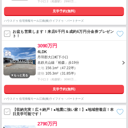
下小口２（柏森駅） 2990万…
見学予約(無料)
ハウスドゥ 住宅情報モール江南(株)ライフドゥ・パートナーズ
お盆も営業します！来店6千円＆成約6万円分金券プレゼン
ト！
3090万円
4LDK
丹羽郡大口町下小口
名鉄犬山線「柏森」歩19分
土地
156.1m²（47.22坪）
建物
105.3m²（31.85坪）
下小口２（柏森駅） 3090万…
見学予約(無料)
ハウスドゥ 住宅情報モール江南(株)ライフドゥ・パートナーズ
【収納充実！広々納戸！●地震に強い家！】●地域密着店！本
日見学可能です！
2790万円