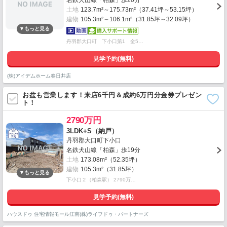
名鉄犬山線「柏森」歩20分
土地
123.7m²～175.73m²（37.41坪～53.15坪）
建物
105.3m²～106.1m²（31.85坪～32.09坪）
丹羽郡大口町 下小口第1 全5…
見学予約(無料)
(株)アイデムホーム春日井店
お盆も営業します！来店6千円＆成約6万円分金券プレゼン
ト！
2790万円
3LDK+S（納戸）
丹羽郡大口町下小口
名鉄犬山線「柏森」歩19分
土地
173.08m²（52.35坪）
建物
105.3m²（31.85坪）
下小口２（柏森駅） 2790万…
見学予約(無料)
ハウスドゥ 住宅情報モール江南(株)ライフドゥ・パートナーズ