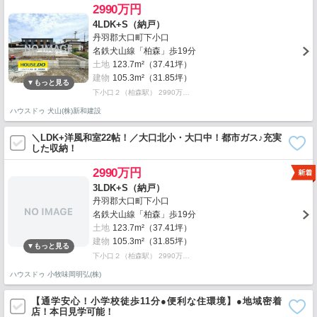
2990万円
4LDK+S（納戸）
丹羽郡大口町下小口
名鉄犬山線「柏森」歩19分
土地
123.7m²（37.41坪）
建物
105.3m²（31.85坪）
下小口２（柏森駅） 2990万…
ハウスドゥ 犬山(株)新和建設
＼LDK+洋風和室22帖！／大口北小・大口中！都市ガス♪充実
した収納！
2990万円
3LDK+S（納戸）
丹羽郡大口町下小口
名鉄犬山線「柏森」歩19分
土地
123.7m²（37.41坪）
建物
105.3m²（31.85坪）
下小口２（柏森駅） 2990万…
ハウスドゥ 小牧味岡明弘(株)
【通学安心！小学校徒歩11分●便利な住環境】●地域密着
店！本日見学可能！