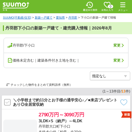
0
SUUMO[不動産/住宅]
>
新築一戸建て
>
愛知県
>
丹羽郡
>
下小口の新築一戸建て情報
丹羽郡下小口の新築一戸建て・建売購入情報｜2026年8月
丹羽郡/下小口
変更
価格未定含む｜建築条件付き土地を含む｜
変更
チェックした物件をまとめて資料請求（無料）
(
1
～
13
件目/
13
件)
＼小学校まで約11分とお子様の通学安心♪／■来店プレゼント
あり◎全居室収納
2790万円～3090万円
3LDK+S（納戸）～4LDK
丹羽郡大口町下小口