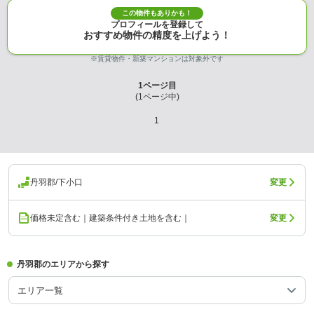
この物件もありかも！
プロフィールを登録して
おすすめ物件の精度を上げよう！
※賃貸物件・新築マンションは対象外です
1
ページ目
(
1
ページ中)
1
丹羽郡/下小口
変更
価格未定含む｜建築条件付き土地を含む｜
変更
丹羽郡のエリアから探す
エリア一覧