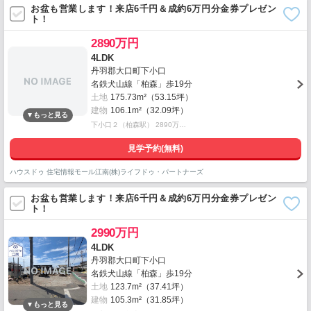
お盆も営業します！来店6千円＆成約6万円分金券プレゼン
ト！
2890万円
4LDK
丹羽郡大口町下小口
名鉄犬山線「柏森」歩19分
土地
175.73m²（53.15坪）
建物
106.1m²（32.09坪）
下小口２（柏森駅） 2890万…
見学予約(無料)
ハウスドゥ 住宅情報モール江南(株)ライフドゥ・パートナーズ
お盆も営業します！来店6千円＆成約6万円分金券プレゼン
ト！
2990万円
4LDK
丹羽郡大口町下小口
名鉄犬山線「柏森」歩19分
土地
123.7m²（37.41坪）
建物
105.3m²（31.85坪）