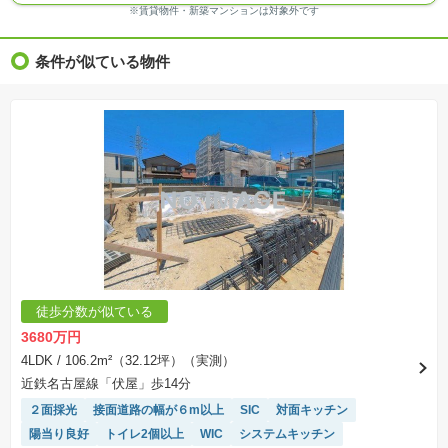
※ＣＧ合成の画像の場合、実際とは多少異なる場合があります。
※賃貸物件・新築マンションは対象外です
※物件特徴：販売戸数が複数の物件は、全ての住戸に該当しない項目もあります。
※完成後１年以上を経過した未入居物件が掲載される場合があります。ご了承ください。
※新着：物件情報が「SUUMO」に掲載された日から１週間表示されます。
条件が似ている物件
※価格更新：物件価格が変更された日から１週間表示されます。
※販売予定物件はすべて、販売開始するまで契約または予約の申込みはできません。
※購入の前には物件内容や契約条件についてご自身で十分な確認をしていただくようにお願い
いたします。
※建築条件土地の情報内に掲載されている、建物プラン例は、土地購入者の設計プランの参考
の一例であって、プランの採用可否は任意です。
※土地（建築条件なし）で「建物プラン例」が表記してある時、そのプラン例は特定の建築請
負会社によるもので、当該建築請負会社以外で建てた場合、同様のものが同価格で建てられる
とは限りません。また建築請負会社を特定するものではありません。
※建築条件付き土地とは、その土地に建築する建物の建築請負契約が、一定期間内に成立する
ことを条件として売買される土地のことをいいます。建築請負契約成立に向けて設計プランを
協議するため、土地購入者が自己の希望する建物の設計協議をするために必要な相当の期間の
交渉期間が設定され、その期間内で希望を満たすプランが実現できたかどうかにより結論を出
します。なお、この期間は概ね3ヶ月程度とされています。納得のいくプランが出来ず、建築請
負契約が成立しない場合、土地売買契約は白紙に戻り、土地契約にかかった代金（土地代金、
手付金など）は名目のいかんに関わらず、全て返却されます。
※課税対象物件の「価格」や「費用等」は消費税込みの「総額表示」で統一しています。
※「本体価格」とは、課税対象物件においては「消費税を除いた建物価格」と「土地価格」の
徒歩分数が似ている
合計額を指します。
※課税対象物件は消費税込みの総額表示のため、不動産広告の販売価格には本体価格の金額は
3680万円
表示されておりません。
※取引にかかる費用：物件の契約手続き、決済、引き渡し時にかかる費用を表示しています。
4LDK
/ 106.2m²（32.12坪）（実測）
不動産会社によって表記有無が異なるため、ご自身で十分な確認をしていただくようにお願い
近鉄名古屋線「伏屋」歩14分
いたします。
※掲載の省エネ性能ラベル内の物件・住棟・号室名称については最新のものに変更されている
２面採光
接面道路の幅が６m以上
SIC
対面キッチン
場合があります。
陽当り良好
トイレ2個以上
WIC
システムキッチン