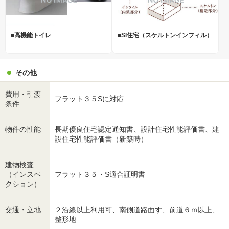
■高機能トイレ
■SI住宅（スケルトンインフィル）
その他
費用・引渡
フラット３５Sに対応
条件
物件の性能
長期優良住宅認定通知書、設計住宅性能評価書、建
設住宅性能評価書（新築時）
建物検査
（インスペ
フラット３５・S適合証明書
クション）
交通・立地
２沿線以上利用可、南側道路面す、前道６ｍ以上、
整形地