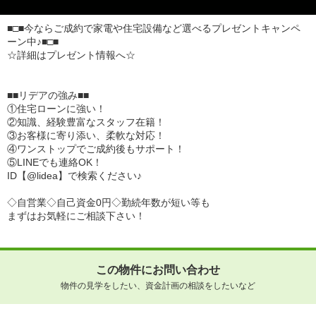
■□■今ならご成約で家電や住宅設備など選べるプレゼントキャンペ
ーン中♪■□■
☆詳細はプレゼント情報へ☆
■■リデアの強み■■
①住宅ローンに強い！
②知識、経験豊富なスタッフ在籍！
③お客様に寄り添い、柔軟な対応！
④ワンストップでご成約後もサポート！
⑤LINEでも連絡OK！
ID【@lidea】で検索ください♪
◇自営業◇自己資金0円◇勤続年数が短い等も
まずはお気軽にご相談下さい！
この物件にお問い合わせ
物件の見学をしたい、資金計画の相談をしたいなど