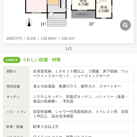
3680万円
4LDK
138.89m²
106.2m²
1/3
うれしい設備・特徴
CHECK
全居室収納、ＬＤＫ１５畳以上、２階建、床下収納、ウォ
間取り
ークインクローゼット、シューズインクローク
省エネ給湯器、複層ガラス、都市ガス、スマートキー
室内設備
システムキッチン、対面式キッチン、パントリー（食器・
キッチン
食品の収納庫）、浄水器
浴室乾燥機、シャワー付洗面化粧台、トイレ２ヶ所、浴室
バス・トイレ
１坪以上、温水洗浄便座
駐車３台以上可
駐車・駐輪
ワイドバルコニー、南面バルコニー
バルコニー