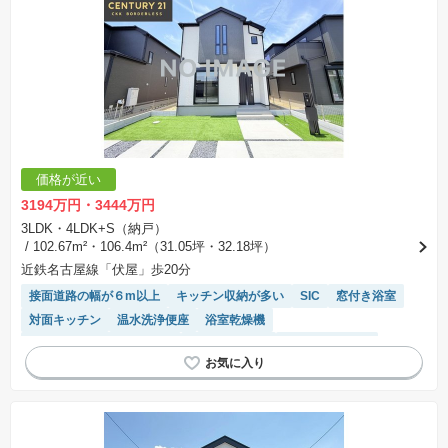
価格が近い
3194万円・3444万円
3LDK・4LDK+S（納戸）
/ 102.67m²・106.4m²（31.05坪・32.18坪）
近鉄名古屋線「伏屋」歩20分
接面道路の幅が６m以上
キッチン収納が多い
SIC
窓付き浴室
対面キッチン
温水洗浄便座
浴室乾燥機
モニター付きインターホン
トイレ2個以上
フラット35適合
WIC
システムキッチン