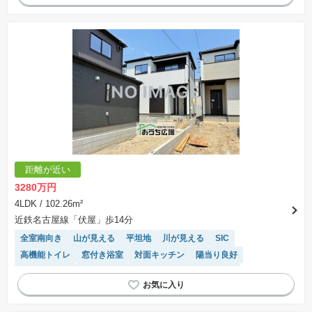
モニター付きインターホン
トイレ2個以上
閑静な住宅地
WIC
システムキッチン
距離が近い
3280万円
4LDK
/ 102.26m²
近鉄名古屋線「伏屋」歩14分
全室南向き
山が見える
平坦地
川が見える
SIC
高機能トイレ
窓付き浴室
対面キッチン
陽当り良好
温水洗浄便座
浴室乾燥機
モニター付きインターホン
トイレ2個以上
フラット35適合
閑静な住宅地
WIC
システムキッチン