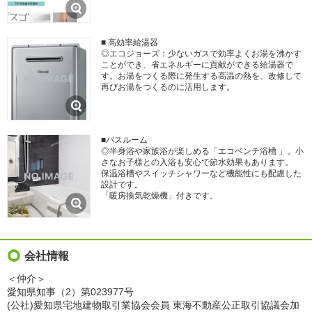
■ 高効率給湯器
◎エコジョーズ：少ないガスで効率よくお湯を沸かす
ことができ、省エネルギーに貢献ができる給湯器で
す。お湯をつくる際に発生する高温の熱を、改修して
再びお湯をつくるのに活用します。
■バスルーム
◎半身浴や家族浴が楽しめる「エコベンチ浴槽 」。小
さなお子様との入浴も安心で節水効果もあります。
保温浴槽やスイッチシャワーなど機能性にも配慮した
設計です。
「暖房換気乾燥機」付きです。
会社情報
＜仲介＞
愛知県知事（2）第023977号
(公社)愛知県宅地建物取引業協会会員 東海不動産公正取引協議会加