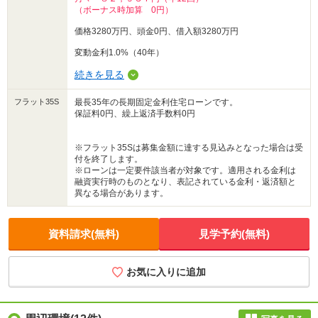
（ボーナス時加算 0円）
価格3280万円、頭金0円、借入額3280万円
変動金利1.0%（40年）
続きを見る
フラット35S
最長35年の長期固定金利住宅ローンです。
保証料0円、繰上返済手数料0円
※フラット35Sは募集金額に達する見込みとなった場合は受
付を終了します。
※ローンは一定要件該当者が対象です。適用される金利は
融資実行時のものとなり、表記されている金利・返済額と
異なる場合があります。
資料請求(無料)
見学予約(無料)
お気に入りに追加