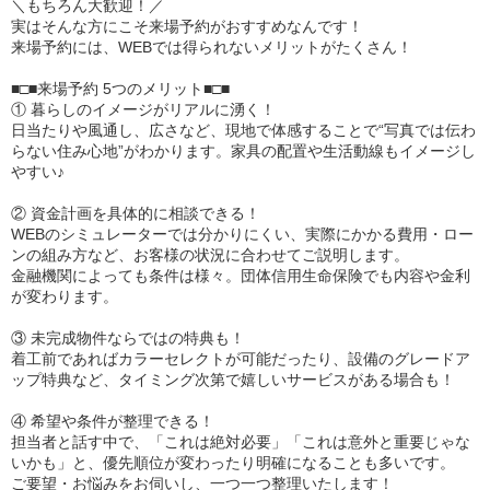
＼もちろん大歓迎！／
実はそんな方にこそ来場予約がおすすめなんです！
来場予約には、WEBでは得られないメリットがたくさん！
■□■来場予約 5つのメリット■□■
① 暮らしのイメージがリアルに湧く！
日当たりや風通し、広さなど、現地で体感することで“写真では伝わ
らない住み心地”がわかります。家具の配置や生活動線もイメージし
やすい♪
② 資金計画を具体的に相談できる！
WEBのシミュレーターでは分かりにくい、実際にかかる費用・ロー
ンの組み方など、お客様の状況に合わせてご説明します。
金融機関によっても条件は様々。団体信用生命保険でも内容や金利
が変わります。
③ 未完成物件ならではの特典も！
着工前であればカラーセレクトが可能だったり、設備のグレードア
ップ特典など、タイミング次第で嬉しいサービスがある場合も！
④ 希望や条件が整理できる！
担当者と話す中で、「これは絶対必要」「これは意外と重要じゃな
いかも」と、優先順位が変わったり明確になることも多いです。
ご要望・お悩みをお伺いし、一つ一つ整理いたします！