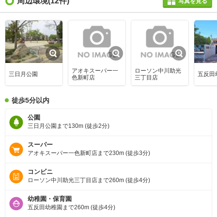
周辺環境
(12件)
写真を見る
アオキスーパー一
ローソン中川助光
三日月公園
五反田
色新町店
三丁目店
徒歩5分以内
公園
三日月公園まで130m (徒歩2分)
スーパー
アオキスーパー一色新町店まで230m (徒歩3分)
コンビニ
ローソン中川助光三丁目店まで260m (徒歩4分)
幼稚園・保育園
五反田幼稚園まで260m (徒歩4分)