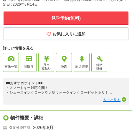
定日 : 2026年8月14日
見学予約(無料)
お気に入りに追加
詳しい情報を見る
月々
特徴
画像一覧
間取り
地図
周辺環境
支払い
設備
■■おすすめポイント■■
・スマートキー対応玄関！
・シューズインクロークや大型ウォークインクローゼットあり！
・安心の長期優良住宅！
もっと見る
☆1号棟・4号棟は並列3台駐車可！
☆2号棟・3号棟は全居室南向き！
■■周辺環境■■
物件概要・詳細
・五反田小学校 徒歩4分
・一色中学校 徒歩7分
2026年8月
引渡可能時期
・スーパー 徒歩3分