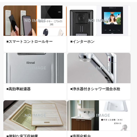
■スマートコントロールキー
■インターホン
■高効率給湯器
■浄水器付きシャワー混合水栓
■便利な床下収納庫
■洗面化粧台