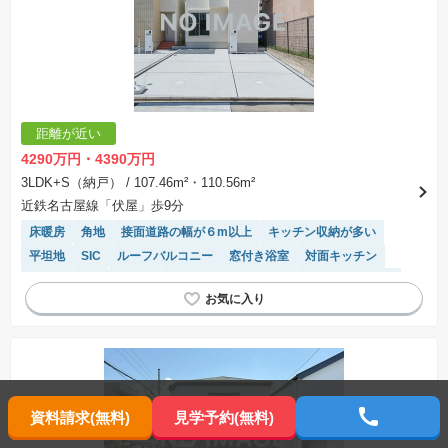
距離が近い
4290万円・4390万円
3LDK+S（納戸）
/ 107.46m²・110.56m²
近鉄名古屋線「伏屋」歩9分
床暖房
角地
接面道路の幅が６m以上
キッチン収納が多い
平坦地
SIC
ルーフバルコニー
窓付き浴室
対面キッチン
長期優良住宅
食洗機
陽当り良好
温水洗浄便座
浴室乾燥機
トイレ2個以上
フラット35適合
閑静な住宅地
WIC
システムキッチン
資料請求
(無料)
見学予約
(無料)