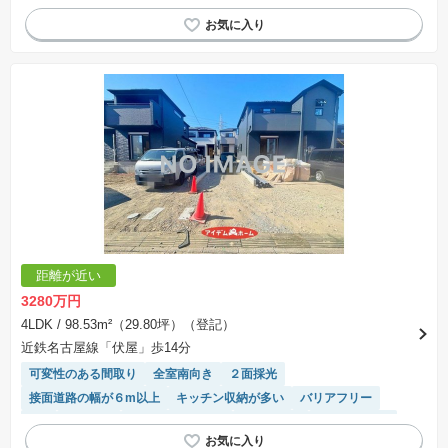
距離が近い
3280万円
4LDK
/ 98.53m²（29.80坪）（登記）
近鉄名古屋線「伏屋」歩14分
可変性のある間取り
全室南向き
２面採光
接面道路の幅が６m以上
キッチン収納が多い
バリアフリー
SIC
前面棟無
ルーフバルコニー
窓付き浴室
対面キッチン
陽当り良好
温水洗浄便座
浴室乾燥機