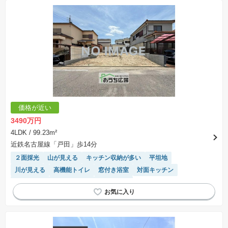
価格が近い
3490万円
4LDK
/ 99.23m²
近鉄名古屋線「戸田」歩14分
２面採光
山が見える
キッチン収納が多い
平坦地
川が見える
高機能トイレ
窓付き浴室
対面キッチン
陽当り良好
温水洗浄便座
浴室乾燥機
モニター付きインターホン
トイレ2個以上
フラット35適合
閑静な住宅地
システムキッチン