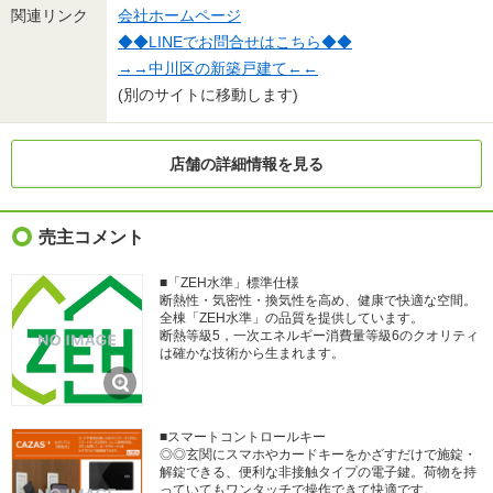
関連リンク
会社ホームページ
◆◆LINEでお問合せはこちら◆◆
→→中川区の新築戸建て←←
(別のサイトに移動します)
店舗の詳細情報を見る
売主コメント
■「ZEH水準」標準仕様
断熱性・気密性・換気性を高め、健康で快適な空間。
全棟「ZEH水準」の品質を提供しています。
断熱等級5，一次エネルギー消費量等級6のクオリティ
は確かな技術から生まれます。
■スマートコントロールキー
◎◎玄関にスマホやカードキーをかざすだけで施錠・
解錠できる、便利な非接触タイプの電子鍵。荷物を持
っていてもワンタッチで操作できて快適です。