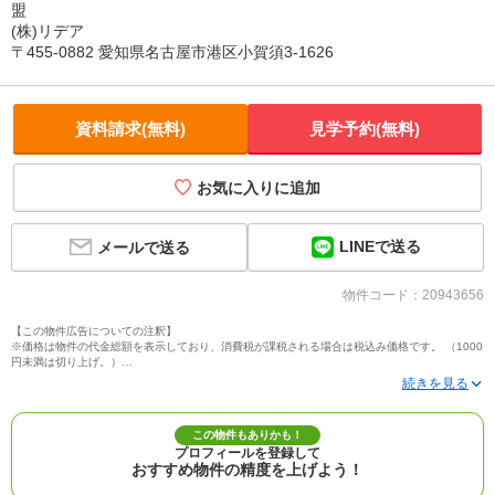
盟
(株)リデア
〒455-0882 愛知県名古屋市港区小賀須3-1626
資料請求(無料)
見学予約(無料)
お気に入りに追加
LINEで送る
メールで送る
物件コード：20943656
【この物件広告についての注釈】
※価格は物件の代金総額を表示しており、消費税が課税される場合は税込み価格です。 （1000
円未満は切り上げ。）
※写真に写っている、またはパース（絵）や間取り図に描かれている家具や車などは、特にコ
メントがない場合、販売価格に含まれません。
※敷地権利が定期借地権のものは価格に権利金を含みます。
※建築条件付き土地価格には、建物価格は含まれません。
この物件もありかも！
※物件情報は、原則として情報提供日の２日前に最終確認した情報です。
プロフィールを登録して
※完成予想図はいずれも外構、植栽、外観等実際のものとは多少異なることがあります。
おすすめ物件の精度を上げよう！
※モデルルーム・モデルハウス・展示場・ショールームの画像の場合、今回販売の物件と異な
る場合があります。