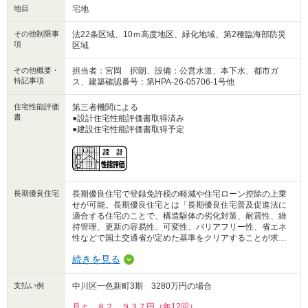
地目
宅地
■■リデア■■
TEL 052-526-2103
その他制限事
LINE @lidea
法22条区域、10ｍ高度地区、緑化地域、第2種臨海部防災
項
区域
その他概要・
担当者：宮岡 択朗、設備：公営水道、本下水、都市ガ
特記事項
ス、建築確認番号：第HPA-26-05706-1号他
住宅性能評価
第三者機関による
書
●設計住宅性能評価書取得済み
●建設住宅性能評価書取得予定
長期優良住宅
長期優良住宅で登録免許税の軽減や住宅ローン控除の上乗
せが可能。長期優良住宅とは「長期優良住宅普及促進法に
適合する住宅のことで、構造駆体の劣化対策、耐震性、維
持管理、更新の容易性、可変性、バリアフリー性、省エネ
性などで国土交通省が定めた基準をクリアすることが求め
られる。
続きを見る
支払い例
中川区一色新町3期 3280万円の場合
月々 ８２，９３７円（年12回）