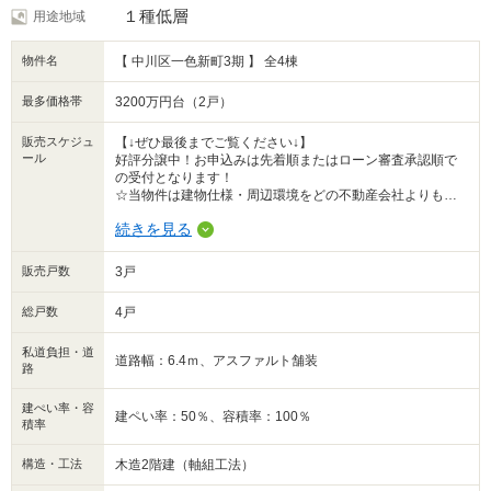
・コンビニ 徒歩4分
１種低層
用途地域
・公園 徒歩2分
物件名
【 中川区一色新町3期 】 全4棟
■■会社情報■■
リデアは住宅ローンに強く、知識、経験豊富なスタッフ在籍！
●自営業●自己資金0円●転職したばかり
最多価格帯
3200万円台（2戸）
●家族に内緒の借り入れがある等の方々も弊社でご成約実績多数！
まずはお気軽にご相談下さい！
販売スケジュ
【↓ぜひ最後までご覧ください↓】
ール
好評分譲中！お申込みは先着順またはローン審査承認順で
◆LINEでも受付◆
の受付となります！
ID【@lidea】で検索♪
☆当物件は建物仕様・周辺環境をどの不動産会社よりも熟
「不動産のリデア」
知したリデアにお任せ下さい！
続きを見る
☆住宅ローンはどの不動産屋・銀行で申し込んでも同じで
はありません！
金融機関ごとで審査で見られるポイントや特徴が異なり、
販売戸数
3戸
申込時の営業担当のアレンジ次第でも変わります！
金利だけでなく保証金や保険（団体信用保険）の内容も違
総戸数
4戸
います！
私道負担・道
他社でNGだった方、家族に内緒の借り入れのある方もまだ
道路幅：6.4ｍ、アスファルト舗装
路
可能性があるかもしれません！
秘密厳守！こっそり教えていただければ審査の工夫もで
き、内緒のままマイホーム購入も夢ではありません！
建ぺい率・容
建ペい率：50％、容積率：100％
積率
お金のことは話しづらいかと思いますがリデアはしっかり
向き合います！
構造・工法
木造2階建（軸組工法）
ぜひ一度ご相談ください♪