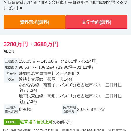
＼伏屋駅徒歩14分／並列3台駐車！長期優良住宅■ご成約で選べるプ
レゼント■
資料請求(無料)
見学予約(無料)
3280万円・3680万円
4LDK
138.89m²～149.58m²（42.01坪～45.24坪）
土地面積
98.53m²～106.2m²（29.80坪～32.12坪）
建物面積
愛知県名古屋市中川区一色新町２
所在地
近鉄名古屋線「伏屋」歩14分
交通
あおなみ線「南荒子」バス10分名古屋市バス「三日月住
宅」歩3分
地下鉄東山線「高畑」バス11分名古屋市バス「三日月住
宅」歩3分
土地の
完成時期
所有権
2026年8月予定
権利形態
(築年月)
駐車場３台以上可
の物件です
POINT
取引条件有効期限 : 2027年7月31日、情報提供日 : 2026年8月6日、次回更新予