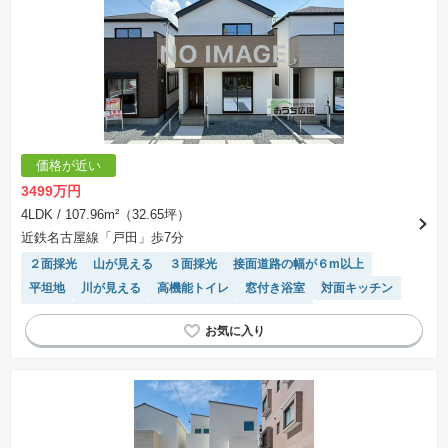
価格が近い
3499万円
4LDK
/ 107.96m²（32.65坪）
近鉄名古屋線「戸田」歩7分
２面採光
山が見える
３面採光
接面道路の幅が６m以上
平坦地
川が見える
高機能トイレ
窓付き浴室
対面キッチン
食洗機
陽当り良好
温水洗浄便座
浴室乾燥機
モニター付きインターホン
フラット35適合
閑静な住宅地
WIC
システムキッチン