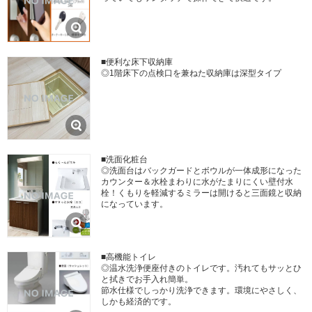
■便利な床下収納庫
◎1階床下の点検口を兼ねた収納庫は深型タイプ
■洗面化粧台
◎洗面台はバックガードとボウルが一体成形になった
カウンター＆水栓まわりに水がたまりにくい壁付水
栓！くもりを軽減するミラーは開けると三面鏡と収納
になっています。
■高機能トイレ
◎温水洗浄便座付きのトイレです。汚れてもサッとひ
と拭きでお手入れ簡単。
節水仕様でしっかり洗浄できます。環境にやさしく、
しかも経済的です。