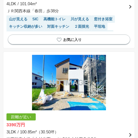
4LDK
/ 101.04m²
ＪＲ関西本線「春田」歩38分
山が見える
SIC
高機能トイレ
川が見える
窓付き浴室
キッチン収納が多い
対面キッチン
２面採光
平坦地
閑静な住宅地
浴室乾燥機
温水洗浄便座
トイレ2個以上
モニター付きインターホン
WIC
フラット35適合
システムキッチン
陽当り良好
距離が近い
3390万円
3LDK
/ 100.85m²（30.50坪）