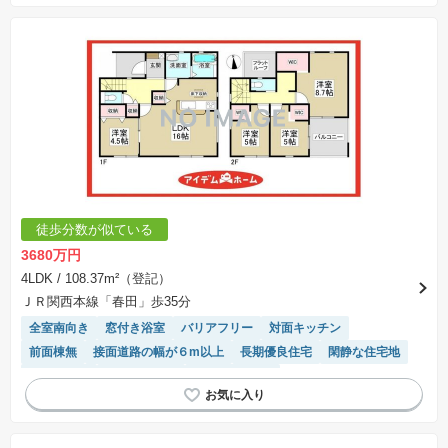
徒歩分数が似ている
3680万円
4LDK
/ 108.37m²（登記）
ＪＲ関西本線「春田」歩35分
全室南向き
窓付き浴室
バリアフリー
対面キッチン
前面棟無
接面道路の幅が６m以上
長期優良住宅
閑静な住宅地
浴室乾燥機
温水洗浄便座
トイレ2個以上
モニター付きインターホン
WIC
フラット35適合
システムキッチン
陽当り良好