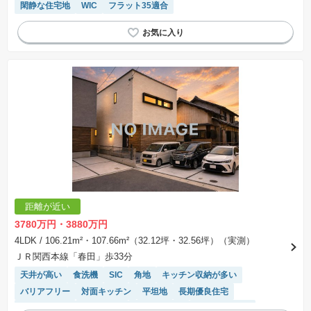
閑静な住宅地
WIC
フラット35適合
距離が近い
3780万円・3880万円
4LDK
/ 106.21m²・107.66m²（32.12坪・32.56坪）（実測）
ＪＲ関西本線「春田」歩33分
天井が高い
食洗機
SIC
角地
キッチン収納が多い
バリアフリー
対面キッチン
平坦地
長期優良住宅
閑静な住宅地
浴室乾燥機
温水洗浄便座
トイレ2個以上