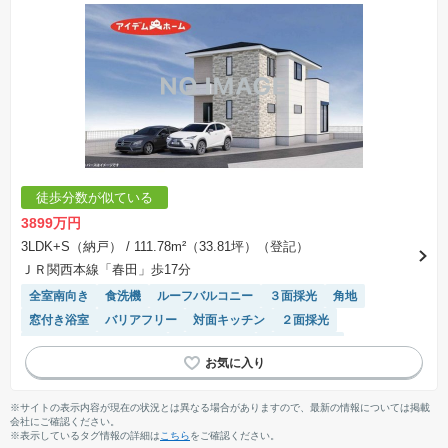
徒歩分数が似ている
3899万円
3LDK+S（納戸）
/ 111.78m²（33.81坪）（登記）
ＪＲ関西本線「春田」歩17分
全室南向き
食洗機
ルーフバルコニー
３面採光
角地
窓付き浴室
バリアフリー
対面キッチン
２面採光
接面道路の幅が６m以上
長期優良住宅
閑静な住宅地
浴室乾燥機
温水洗浄便座
トイレ2個以上
モニター付きインターホン
WIC
システムキッチン
陽当り良好
※サイトの表示内容が現在の状況とは異なる場合がありますので、最新の情報については掲載
会社にご確認ください。
※表示しているタグ情報の詳細は
こちら
をご確認ください。