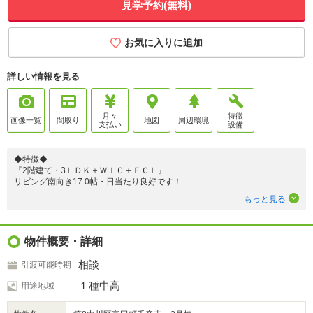
見学予約(無料)
お気に入りに追加
詳しい情報を見る
月々
特徴
画像一覧
間取り
地図
周辺環境
支払い
設備
◆特徴◆
『2階建て・3ＬＤＫ＋ＷＩＣ＋ＦＣＬ』
リビング南向き17.0帖・日当たり良好です！
もっと見る
『並列3台駐車』
スペースに余裕をもって駐車が可能です！
『大容量収納』
物件概要・詳細
全居室収納付き、ウォークインクローゼット、ファミリークローゼット、パ
ントリー、廊下収納、シューズクローゼットもあるため収納スペースには困
相談
引渡可能時期
りません！
１種中高
用途地域
◆設備仕様◆
『電子キー』