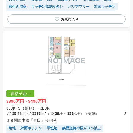
窓付き浴室
キッチン収納が多い
バリアフリー
対面キッチン
平坦地
前面棟無
長期優良住宅
閑静な住宅地
浴室乾燥機
温水洗浄便座
トイレ2個以上
モニター付きインターホン
WIC
フラット35適合
価格が近い
3390万円・3490万円
3LDK+S（納戸）・3LDK
/ 100.44m²・100.85m²（30.38坪・30.50坪）（実測）
ＪＲ関西本線「春田」歩44分
角地
対面キッチン
平坦地
接面道路の幅が６m以上