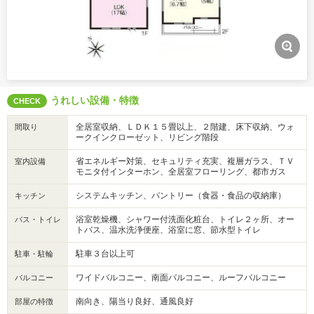
うれしい設備・特徴
CHECK
全居室収納、ＬＤＫ１５畳以上、２階建、床下収納、ウォ
間取り
ークインクローゼット、リビング階段
省エネルギー対策、セキュリティ充実、複層ガラス、ＴＶ
室内設備
モニタ付インターホン、全居室フローリング、都市ガス
システムキッチン、パントリー（食器・食品の収納庫）
キッチン
浴室乾燥機、シャワー付洗面化粧台、トイレ２ヶ所、オー
バス・トイレ
トバス、温水洗浄便座、浴室に窓、節水型トイレ
駐車３台以上可
駐車・駐輪
ワイドバルコニー、南面バルコニー、ルーフバルコニー
バルコニー
南向き、陽当り良好、通風良好
部屋の特徴