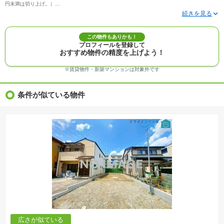
円未満は切り上げ。）
※写真に写っている、またはパース（絵）や間取り図に描かれている家具や車などは、特にコ
メントがない場合、販売価格に含まれません。
※敷地権利が定期借地権のものは価格に権利金を含みます。
※建築条件付き土地価格には、建物価格は含まれません。
この物件もありかも！
※物件情報は、原則として情報提供日の２日前に最終確認した情報です。
プロフィールを登録して
※完成予想図はいずれも外構、植栽、外観等実際のものとは多少異なることがあります。
おすすめ物件の精度を上げよう！
※モデルルーム・モデルハウス・展示場・ショールームの画像の場合、今回販売の物件と異な
る場合があります。
※ＣＧ合成の画像の場合、実際とは多少異なる場合があります。
※賃貸物件・新築マンションは対象外です
※物件特徴：販売戸数が複数の物件は、全ての住戸に該当しない項目もあります。
※完成後１年以上を経過した未入居物件が掲載される場合があります。ご了承ください。
※新着：物件情報が「SUUMO」に掲載された日から１週間表示されます。
条件が似ている物件
※価格更新：物件価格が変更された日から１週間表示されます。
※販売予定物件はすべて、販売開始するまで契約または予約の申込みはできません。
※購入の前には物件内容や契約条件についてご自身で十分な確認をしていただくようにお願い
いたします。
※建築条件土地の情報内に掲載されている、建物プラン例は、土地購入者の設計プランの参考
の一例であって、プランの採用可否は任意です。
※土地（建築条件なし）で「建物プラン例」が表記してある時、そのプラン例は特定の建築請
負会社によるもので、当該建築請負会社以外で建てた場合、同様のものが同価格で建てられる
とは限りません。また建築請負会社を特定するものではありません。
※建築条件付き土地とは、その土地に建築する建物の建築請負契約が、一定期間内に成立する
ことを条件として売買される土地のことをいいます。建築請負契約成立に向けて設計プランを
協議するため、土地購入者が自己の希望する建物の設計協議をするために必要な相当の期間の
交渉期間が設定され、その期間内で希望を満たすプランが実現できたかどうかにより結論を出
します。なお、この期間は概ね3ヶ月程度とされています。納得のいくプランが出来ず、建築請
負契約が成立しない場合、土地売買契約は白紙に戻り、土地契約にかかった代金（土地代金、
手付金など）は名目のいかんに関わらず、全て返却されます。
※課税対象物件の「価格」や「費用等」は消費税込みの「総額表示」で統一しています。
※「本体価格」とは、課税対象物件においては「消費税を除いた建物価格」と「土地価格」の
広さが似ている
合計額を指します。