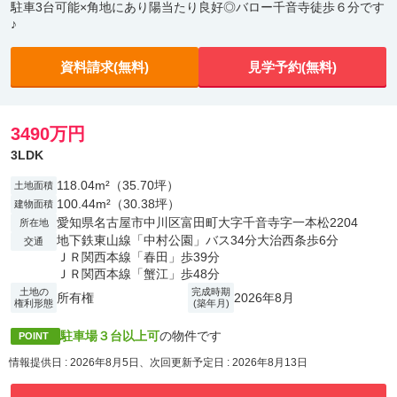
駐車3台可能×角地にあり陽当たり良好◎バロー千音寺徒歩６分です
♪
資料請求(無料)
見学予約(無料)
3490万円
3LDK
118.04m²（35.70坪）
土地面積
100.44m²（30.38坪）
建物面積
愛知県名古屋市中川区富田町大字千音寺字一本松2204
所在地
地下鉄東山線「中村公園」バス34分大治西条歩6分
交通
ＪＲ関西本線「春田」歩39分
ＪＲ関西本線「蟹江」歩48分
土地の
完成時期
所有権
2026年8月
権利形態
(築年月)
駐車場３台以上可
の物件です
POINT
情報提供日 : 2026年8月5日、次回更新予定日 : 2026年8月13日