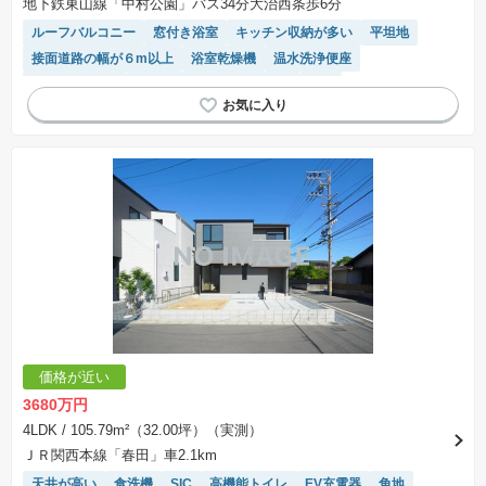
地下鉄東山線「中村公園」バス34分大治西条歩6分
ルーフバルコニー
窓付き浴室
キッチン収納が多い
平坦地
接面道路の幅が６m以上
浴室乾燥機
温水洗浄便座
トイレ2個以上
モニター付きインターホン
WIC
フラット35適合
システムキッチン
陽当り良好
価格が近い
3680万円
4LDK
/ 105.79m²（32.00坪）（実測）
ＪＲ関西本線「春田」車2.1km
天井が高い
食洗機
SIC
高機能トイレ
EV充電器
角地