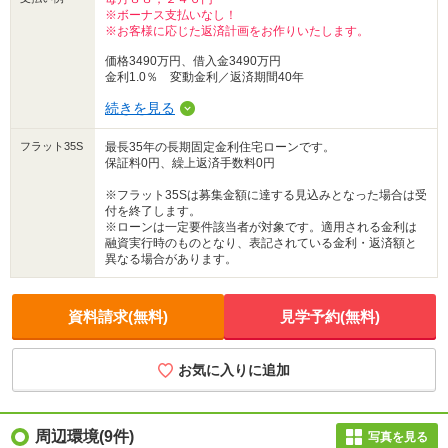
※ボーナス支払いなし！
※お客様に応じた返済計画をお作りいたします。
価格3490万円、借入金3490万円
金利1.0％ 変動金利／返済期間40年
続きを見る
フラット35S
最長35年の長期固定金利住宅ローンです。
保証料0円、繰上返済手数料0円
※フラット35Sは募集金額に達する見込みとなった場合は受
付を終了します。
※ローンは一定要件該当者が対象です。適用される金利は
融資実行時のものとなり、表記されている金利・返済額と
異なる場合があります。
資料請求(無料)
見学予約(無料)
お気に入りに追加
周辺環境
(9件)
写真を見る