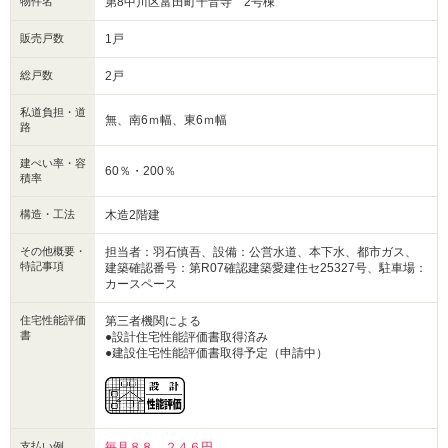
物件名
第8中川区富田町千音寺 2号棟
鍵の開け閉めが楽な電子キーを採用！
『耐震等級3』
販売戸数
1戸
地震強い最大耐震等級3取得！
地震保険に半額で入ることができます！！
総戸数
2戸
『ペアガラス』
私道負担・道
結露やカビのリスクが減り、家の健康寿命が長くなる複層ガラスを採用！
無、南6ｍ幅、東6ｍ幅
路
建ぺい率・容
60％・200％
積率
構造・工法
木造2階建
その他概要・
担当者：羽石慎吾、設備：公営水道、本下水、都市ガス、
特記事項
建築確認番号：第R07確認建築愛建住セ25327号、駐車場：
カースペース
住宅性能評価
第三者機関による
書
●設計住宅性能評価書取得済み
●建設住宅性能評価書取得予定（申請中）
支払い例
毎月８８，２４６円