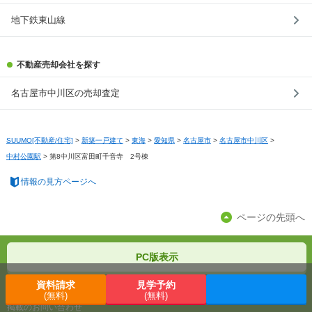
地下鉄東山線
不動産売却会社を探す
名古屋市中川区の売却査定
SUUMO[不動産/住宅]
>
新築一戸建て
>
東海
>
愛知県
>
名古屋市
>
名古屋市中川区
>
中村公園駅
>
第8中川区富田町千音寺 2号棟
情報の見方ページへ
ページの先頭へ
PC版表示
資料請求
見学予約
SUUMOで物件を紹介したい
(無料)
(無料)
掲載のお問い合わせ