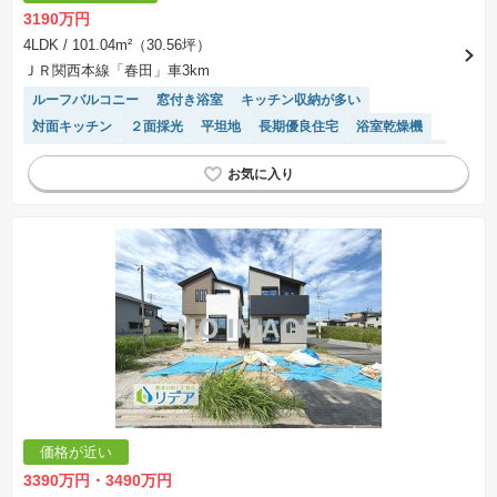
※課税対象物件は消費税込みの総額表示のため、不動産広告の販売価格には本体価格の金額は
3190万円
表示されておりません。
※取引にかかる費用：物件の契約手続き、決済、引き渡し時にかかる費用を表示しています。
4LDK
/ 101.04m²（30.56坪）
不動産会社によって表記有無が異なるため、ご自身で十分な確認をしていただくようにお願い
ＪＲ関西本線「春田」車3km
いたします。
※掲載の省エネ性能ラベル内の物件・住棟・号室名称については最新のものに変更されている
ルーフバルコニー
窓付き浴室
キッチン収納が多い
場合があります。
対面キッチン
２面採光
平坦地
長期優良住宅
浴室乾燥機
温水洗浄便座
トイレ2個以上
モニター付きインターホン
WIC
フラット35適合
システムキッチン
陽当り良好
価格が近い
3390万円・3490万円