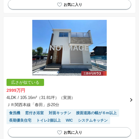
モニター付きインターホン
WIC
システムキッチン
陽当り良好
広さが似ている
2999万円
4LDK
/ 105.16m²（31.81坪）（実測）
ＪＲ関西本線「春田」歩20分
食洗機
窓付き浴室
対面キッチン
接面道路の幅が６m以上
長期優良住宅
トイレ2個以上
WIC
システムキッチン