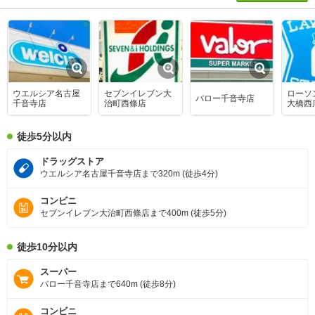
ウエルシア名古屋
セブンイレブン大
ローソ
バロー千音寺店
千音寺店
治町西條店
大橋西
徒歩5分以内
ドラッグストア
ウエルシア名古屋千音寺店まで320m (徒歩4分)
コンビニ
セブンイレブン大治町西條店まで400m (徒歩5分)
徒歩10分以内
スーパー
バロー千音寺店まで640m (徒歩8分)
コンビニ