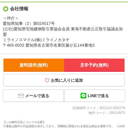
会社情報
＜仲介＞
愛知県知事（2）第024517号
(公社)愛知県宅地建物取引業協会会員 東海不動産公正取引協議会加
盟
ミライノスマイル(株)ミライノカタチ
〒465-0032 愛知県名古屋市名東区藤が丘144番地3
資料請求(無料)
見学予約(無料)
お気に入りに追加
LINEで送る
メールで送る
店舗物件コード：B01515-005279
物件コード：20624975
【この物件広告についての注釈】
※価格は物件の代金総額を表示しており、消費税が課税される場合は税込み価格です。 （1000