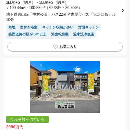
2LDK+S（納戸）・3LDK+S（納戸）
/ 100.44m²・100.85m²（30.38坪・30.50坪）
地下鉄東山線「中村公園」バス22分名古屋市バス「大治西条」歩
10分
角地
窓付き浴室
キッチン収納が多い
対面キッチン
接面道路の幅が６m以上
浴室乾燥機
温水洗浄便座
トイレ2個以上
モニター付きインターホン
WIC
フラット35適合
システムキッチン
陽当り良好
徒歩分数が似ている
2999万円