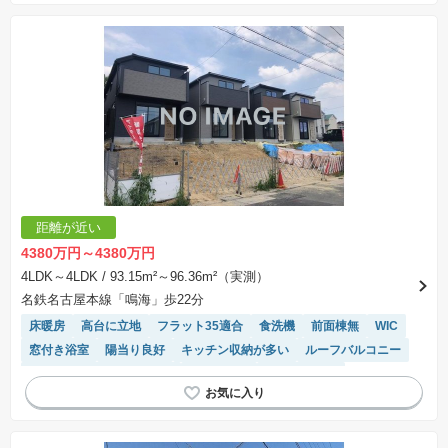
距離が近い
4380万円～4380万円
4LDK～4LDK
/ 93.15m²～96.36m²（実測）
名鉄名古屋本線「鳴海」歩22分
床暖房
高台に立地
フラット35適合
食洗機
前面棟無
WIC
窓付き浴室
陽当り良好
キッチン収納が多い
ルーフバルコニー
モニター付きインターホン
浴室乾燥機
対面キッチン
トイレ2個以上
閑静な住宅地