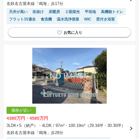
名鉄名古屋本線「鳴海」歩17分
天井が高い
吹抜け
床暖房
２面採光
平坦地
高機能トイレ
フラット35適合
食洗機
温水洗浄便座
WIC
窓付き浴室
バリアフリー
キッチン収納が多い
SIC
システムキッチン
ルーフバルコニー
モニター付きインターホン
浴室乾燥機
対面キッチン
長期優良住宅
価格が近い
4380万円・4580万円
3LDK+S（納戸）・4LDK
/ 97m²・100.19m²（29.34坪・30.30坪）
名鉄名古屋本線「鳴海」歩28分