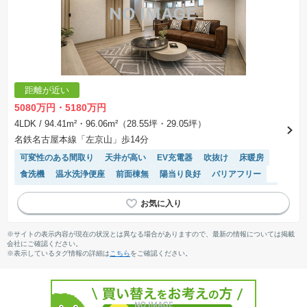
距離が近い
5080万円・5180万円
4LDK
/ 94.41m²・96.06m²（28.55坪・29.05坪）
名鉄名古屋本線「左京山」歩14分
可変性のある間取り
天井が高い
EV充電器
吹抜け
床暖房
食洗機
温水洗浄便座
前面棟無
陽当り良好
バリアフリー
SIC
システムキッチン
モニター付きインターホン
浴室乾燥機
対面キッチン
長期優良住宅
トイレ2個以上
閑静な住宅地
※サイトの表示内容が現在の状況とは異なる場合がありますので、最新の情報については掲載
会社にご確認ください。
※表示しているタグ情報の詳細は
こちら
をご確認ください。