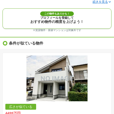
※写真に写っている、またはパース（絵）や間取り図に描かれている家具や車などは、特にコ
メントがない場合、販売価格に含まれません。
※敷地権利が定期借地権のものは価格に権利金を含みます。
※建築条件付き土地価格には、建物価格は含まれません。
この物件もありかも！
※物件情報は、原則として情報提供日の２日前に最終確認した情報です。
プロフィールを登録して
※完成予想図はいずれも外構、植栽、外観等実際のものとは多少異なることがあります。
おすすめ物件の精度を上げよう！
※モデルルーム・モデルハウス・展示場・ショールームの画像の場合、今回販売の物件と異な
る場合があります。
※ＣＧ合成の画像の場合、実際とは多少異なる場合があります。
※賃貸物件・新築マンションは対象外です
※物件特徴：販売戸数が複数の物件は、全ての住戸に該当しない項目もあります。
※完成後１年以上を経過した未入居物件が掲載される場合があります。ご了承ください。
※新着：物件情報が「SUUMO」に掲載された日から１週間表示されます。
条件が似ている物件
※価格更新：物件価格が変更された日から１週間表示されます。
※販売予定物件はすべて、販売開始するまで契約または予約の申込みはできません。
※購入の前には物件内容や契約条件についてご自身で十分な確認をしていただくようにお願い
いたします。
※建築条件土地の情報内に掲載されている、建物プラン例は、土地購入者の設計プランの参考
の一例であって、プランの採用可否は任意です。
※土地（建築条件なし）で「建物プラン例」が表記してある時、そのプラン例は特定の建築請
負会社によるもので、当該建築請負会社以外で建てた場合、同様のものが同価格で建てられる
とは限りません。また建築請負会社を特定するものではありません。
※建築条件付き土地とは、その土地に建築する建物の建築請負契約が、一定期間内に成立する
ことを条件として売買される土地のことをいいます。建築請負契約成立に向けて設計プランを
協議するため、土地購入者が自己の希望する建物の設計協議をするために必要な相当の期間の
交渉期間が設定され、その期間内で希望を満たすプランが実現できたかどうかにより結論を出
します。なお、この期間は概ね3ヶ月程度とされています。納得のいくプランが出来ず、建築請
負契約が成立しない場合、土地売買契約は白紙に戻り、土地契約にかかった代金（土地代金、
手付金など）は名目のいかんに関わらず、全て返却されます。
※課税対象物件の「価格」や「費用等」は消費税込みの「総額表示」で統一しています。
※「本体価格」とは、課税対象物件においては「消費税を除いた建物価格」と「土地価格」の
広さが似ている
合計額を指します。
※課税対象物件は消費税込みの総額表示のため、不動産広告の販売価格には本体価格の金額は
4499万円