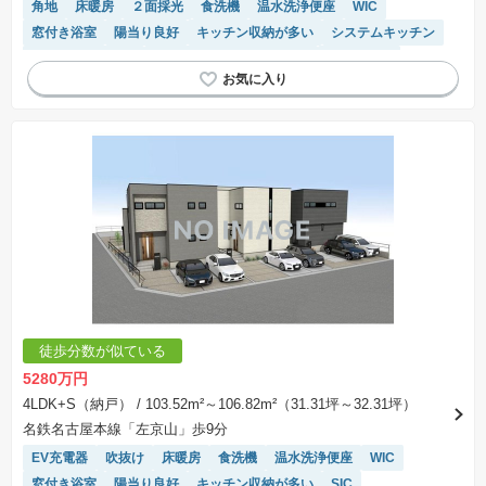
角地
床暖房
２面採光
食洗機
温水洗浄便座
WIC
窓付き浴室
陽当り良好
キッチン収納が多い
システムキッチン
ルーフバルコニー
モニター付きインターホン
浴室乾燥機
対面キッチン
接面道路の幅が６m以上
トイレ2個以上
閑静な住宅地
徒歩分数が似ている
5280万円
4LDK+S（納戸）
/ 103.52m²～106.82m²（31.31坪～32.31坪）
名鉄名古屋本線「左京山」歩9分
EV充電器
吹抜け
床暖房
食洗機
温水洗浄便座
WIC
窓付き浴室
陽当り良好
キッチン収納が多い
SIC