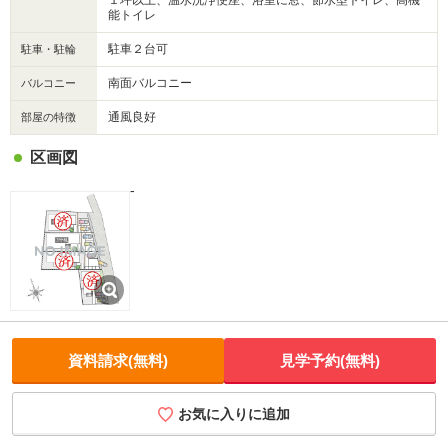
１坪以上、温水洗浄便座、浴室に窓、節水型トイレ、高機
能トイレ
駐車２台可
駐車・駐輪
南面バルコニー
バルコニー
通風良好
部屋の特徴
区画図
-
資料請求(無料)
見学予約(無料)
お気に入りに追加