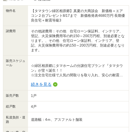
＼タマホームの分譲住宅【タマタウン】の基本スペック／
物件名
【タマタウン緑区相原郷】真夏の大商談会 新価格＋エア
・長期優良住宅
コン２台プレゼント8/17まで 新価格発表4680万円 長期優
・全窓「樹脂ペアガラス」※一部例外あり
良住宅＋耐震等級3
・全館換気システム搭載
・三州陶器瓦
・長期耐久外壁「Fugeプレミアム」
諸費用
その他諸費用：その他 住宅ローン保証料、インテリア、
登記、火災保険費用等の約150～200万円程、別途必要とな
ります。、その他 住宅ローン保証料、インテリア、登
記、火災保険費用等の約150～200万円程、別途必要となり
ます。
販売スケジュ
ール
☆緑区相原郷にタマホームの分譲住宅ブランド『タマタウ
ン』が堂々誕生！！
☆注文住宅仕様で人気の間取りを取り入れ、安心の耐震性
を入れた快適な暮らしを提供致します！！
続きを見る
☆おかげさまでお問い合わせをたくさん頂いておりま
す！！
☆お気軽にお問い合わせください！！
販売戸数
1戸
(お問い合わせ先：0120-923-450)
■完全予約制にてご案内をいたします。
総戸数
4戸
ご理解・ご協力の程、何卒宜しくお願いいたします。
現地案内
私道負担・道
日程／毎週土日
道路幅：4ｍ、アスファルト舗装
路
時間／１０：００～１７：００
ご内覧をご希望される場合は、事前にご連絡頂けますよう
お願いいたします！