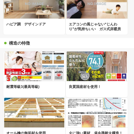
ハピア調 デザインドア
エアコンの風じゃない“じんわ
り”が気持ちいい ガス式床暖房
構造の特徴
耐震等級3(最高等級)
良質国産材を使用！
オール檜の無垢材を使用
火に強い素材 省令準耐火構造！