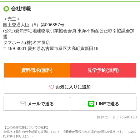
会社情報
＜売主＞
国土交通大臣（5）第006857号
(公社)愛知県宅地建物取引業協会会員 東海不動産公正取引協議会加
盟
タマホーム(株)名古屋店
〒459-8001 愛知県名古屋市緑区大高町寅新田18
資料請求(無料)
見学予約(無料)
お気に入りに追加
LINEで送る
メールで送る
物件コード：76646193
【この物件広告についての注釈】
※価格は物件の代金総額を表示しており、消費税が課税される場合は税込み価格です。 （1000
円未満は切り上げ。）