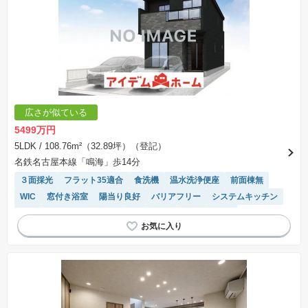
広さが似ている
5499万円
5LDK
/ 108.76m²（32.89坪）（登記）
名鉄名古屋本線「鳴海」歩14分
３面採光
フラット35適合
食洗機
温水洗浄便座
前面棟無
WIC
窓付き浴室
陽当り良好
バリアフリー
システムキッチン
モニター付きインターホン
浴室乾燥機
対面キッチン
接面道路の幅が６m以上
長期優良住宅
トイレ2個以上
閑静な住宅地