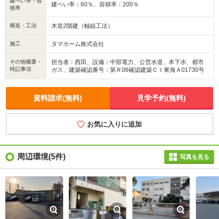
建ぺい率・容
建ペい率：60％、容積率：200％
お気軽にお問い合わせください！
積率
直通【担当 西田】 070-4507-6779
構造・工法
木造2階建（軸組工法）
施工
タマホーム株式会社
その他概要・
担当者：西田、設備：中部電力、公営水道、本下水、都市
特記事項
ガス、建築確認番号：第Ｒ06確認建築ＣＩ東海Ａ01730号
資料請求(無料)
見学予約(無料)
お気に入りに追加
周辺環境
(5件)
写真を見る