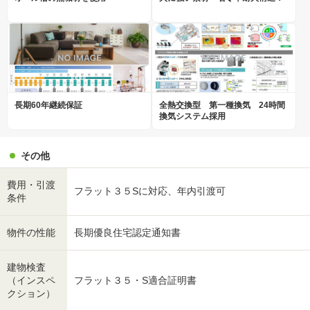
長期60年継続保証
全熱交換型 第一種換気 24時間
換気システム採用
その他
費用・引渡
フラット３５Sに対応、年内引渡可
条件
物件の性能
長期優良住宅認定通知書
建物検査
（インスペ
フラット３５・S適合証明書
クション）