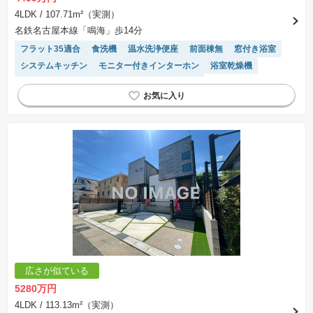
表示されておりません。
※取引にかかる費用：物件の契約手続き、決済、引き渡し時にかかる費用を表示しています。
4LDK
/ 107.71m²（実測）
不動産会社によって表記有無が異なるため、ご自身で十分な確認をしていただくようにお願い
名鉄名古屋本線「鳴海」歩14分
いたします。
※掲載の省エネ性能ラベル内の物件・住棟・号室名称については最新のものに変更されている
フラット35適合
食洗機
温水洗浄便座
前面棟無
窓付き浴室
場合があります。
システムキッチン
モニター付きインターホン
浴室乾燥機
対面キッチン
長期優良住宅
トイレ2個以上
広さが似ている
5280万円
4LDK
/ 113.13m²（実測）