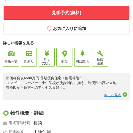
見学予約(無料)
お気に入りに追加
詳しい情報を見る
月々
特徴
画像一覧
間取り
地図
周辺環境
支払い
設備
新価格発表4680万円 長期優良住宅＋耐震等級3
コンビニ・スーパー・小中学校が徒歩圏内に揃う、利便性の高い立地
有松ICから遠方へのアクセス良好！
休日は、イオンモール大高や大高緑地公園でレジャーが楽しめます。
もっと見る
【物件の魅力】
☆外壁保証・陶器瓦搭載！
☆耐震基準最高ランクの「耐震等級3」
物件概要・詳細
☆室内干し付き広々洗面脱衣室
☆乾太くんプレゼント※4号棟
相談
引渡可能時期
☆驚きの収納力！WIC+小屋裏収納
☆玄関タッチキー
１種住居
用途地域