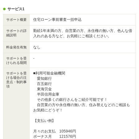
サービス1
住宅ローン事前審査一括申込
サポート概要
勤続1年未満の方、自営業の方、永住権の無い方、色んな借
サポートの詳
細説明
入れのある方など、お気軽にご相談ください。
なし
料金発生有無
-
サポートを受
けられる期間
■利用可能金融機関
サポートを受
ける場合の注
愛知銀行
意点・制約事
百五銀行
項
東海労金
半田信用金庫
その他多くの銀行さんをご紹介可能です！
自営業の方や永住権の無い方、住み替えなどのご相談も
お気軽にどうぞ！
【支払い例】
月々のお支払 105946円
ボーナス月 121576円