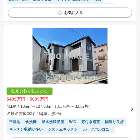
システムキッチン
モニター付きインターホン
浴室乾燥機
対面キッチン
接面道路の幅が６m以上
長期優良住宅
トイレ2個以上
閑静な住宅地
徒歩分数が似ている
5499万円・5699万円
4LDK
/ 105m²～107.68m²（31.76坪～32.57坪）
名鉄名古屋本線「鳴海」歩8分
平坦地
食洗機
温水洗浄便座
WIC
窓付き浴室
陽当り良好
キッチン収納が多い
システムキッチン
ルーフバルコニー
モニター付きインターホン
対面キッチン