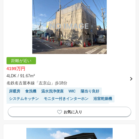
距離が近い
4199万円
4LDK
/ 91.67m²
名鉄名古屋本線「左京山」歩18分
床暖房
食洗機
温水洗浄便座
WIC
陽当り良好
システムキッチン
モニター付きインターホン
浴室乾燥機
対面キッチン
接面道路の幅が６m以上
トイレ2個以上