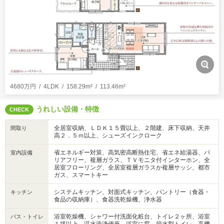
4680万円
4LDK
158.29m²
113.46m²
うれしい設備・特徴
CHECK
全居室収納、ＬＤＫ１５畳以上、２階建、床下収納、天井
間取り
高２．５ｍ以上、シューズインクローク
省エネルギー対策、高気密高断熱住宅、省エネ給湯器、バ
室内設備
リアフリー、複層ガラス、ＴＶモニタ付インターホン、全
居室フローリング、全居室複層ガラスか複層サッシ、都市
ガス、スマートキー
システムキッチン、対面式キッチン、パントリー（食器・
キッチン
食品の収納庫）、食器洗乾燥機、浄水器
浴室乾燥機、シャワー付洗面化粧台、トイレ２ヶ所、浴室
バス・トイレ