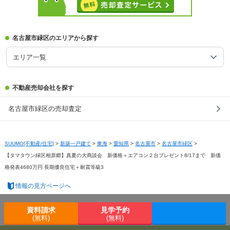
名古屋市緑区のエリアから探す
エリア一覧
不動産売却会社を探す
名古屋市緑区の売却査定
SUUMO[不動産/住宅]
>
新築一戸建て
>
東海
>
愛知県
>
名古屋市
>
名古屋市緑区
>
【タマタウン緑区相原郷】真夏の大商談会 新価格＋エアコン２台プレゼント8/17まで 新価
格発表4680万円 長期優良住宅＋耐震等級3
情報の見方ページへ
資料請求
見学予約
ページの先頭へ
(無料)
(無料)