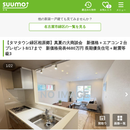
0
他の新築一戸建ても見てみませんか？
名古屋市緑区の一覧を見る
【タマタウン緑区相原郷】真夏の大商談会 新価格＋エアコン２台
プレゼント8/17まで 新価格発表4680万円 長期優良住宅＋耐震等
級3
1/22