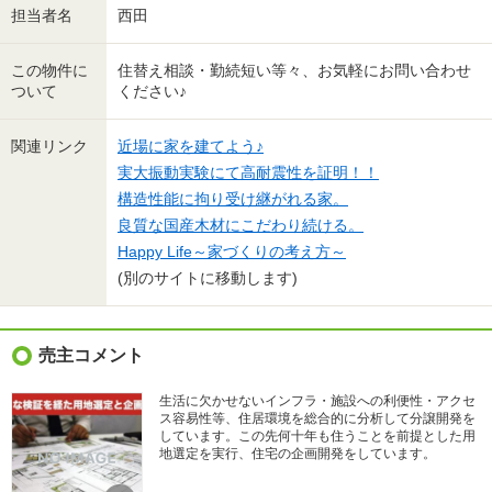
担当者名
西田
この物件に
住替え相談・勤続短い等々、お気軽にお問い合わせ
ついて
ください♪
関連リンク
近場に家を建てよう♪
実大振動実験にて高耐震性を証明！！
構造性能に拘り受け継がれる家。
良質な国産木材にこだわり続ける。
Happy Life～家づくりの考え方～
(別のサイトに移動します)
売主コメント
生活に欠かせないインフラ・施設への利便性・アクセ
ス容易性等、住居環境を総合的に分析して分譲開発を
しています。この先何十年も住うことを前提とした用
地選定を実行、住宅の企画開発をしています。