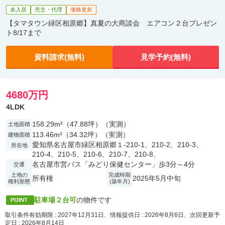
未入居
売主・代理
価格更新
【タマタウン緑区相原郷】真夏の大商談会 エアコン２台プレゼン
ト8/17まで
資料請求(無料)
見学予約(無料)
4680万円
4LDK
158.29m²（47.88坪）（実測）
土地面積
113.46m²（34.32坪）（実測）
建物面積
愛知県名古屋市緑区相原郷１-210-1、210-2、210-3、
所在地
210-4、210-5、210-6、210-7、210-8、
名古屋市営バス「みどり保健センター」歩3分～4分
交通
土地の
完成時期
所有権
2025年5月中旬
権利形態
(築年月)
駐車場２台可
の物件です
POINT
取引条件有効期限 : 2027年12月31日、情報提供日 : 2026年8月6日、次回更新予
定日 : 2026年8月14日