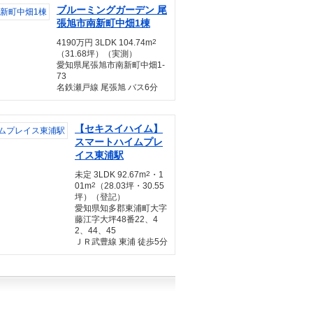
ブルーミングガーデン 尾
張旭市南新町中畑1棟
4190万円 3LDK 104.74m
2
（31.68坪）（実測）
愛知県尾張旭市南新町中畑1-
73
名鉄瀬戸線 尾張旭 バス6分
【セキスイハイム】
スマートハイムプレ
イス東浦駅
未定 3LDK 92.67m
2
・1
01m
2
（28.03坪・30.55
坪）（登記）
愛知県知多郡東浦町大字
藤江字大坪48番22、4
2、44、45
ＪＲ武豊線 東浦 徒歩5分