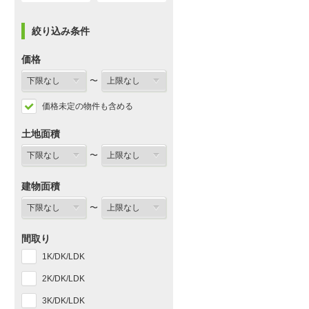
絞り込み条件
価格
〜
価格未定の物件も含める
土地面積
〜
建物面積
〜
間取り
1K/DK/LDK
2K/DK/LDK
3K/DK/LDK