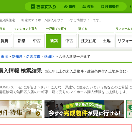
の新築分譲住宅・一軒家のマイホーム購入をサポートする情報サイトです。
りる
マンションを買う
一戸建てを買う
建てる
リフォーム
賃貸
新築
中古
新築
中古
注文住宅
土地
リフォ
>
東海
>
愛知県
>
名古屋市
>
熱田区
> 六番の新築一戸建て
購入情報 検索結果
（築1年以上の未入居物件・建築条件付き土地を含む）
UUMO(スーモ)にお任せ下さい！こんな一戸建てに住みたいというあなたのご希望
件情報検索で熱田区六番の一軒家・建て売りのマイホーム購入情報をご提供します。