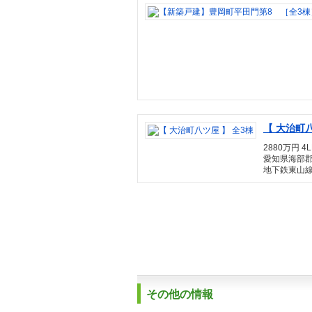
【 大治町八
2880万円 4L
愛知県海部
地下鉄東山線
その他の情報