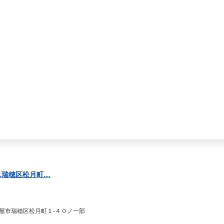
ス瑞穂区松月町…
屋市瑞穂区松月町１-４０ノ一部