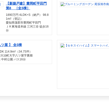
【新築戸建】豊岡町平田門
第8 ［全3棟］
1890万円 4LDK+S（納戸） 98.8
1m
2
（登記）
愛知県蒲郡市豊岡町平田門
ＪＲ東海道本線 三河三谷 徒歩16
分
ツ屋 】 全3棟
DK 114.9m
2
（34.75坪）
郡大治町大字八ツ屋字裏畑
 中村公園 バス16分