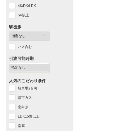
4K/DK/LDK
5K以上
駅徒歩
バス含む
引渡可能時期
人気のこだわり条件
駐車場2台可
都市ガス
南向き
LDK15畳以上
南庭