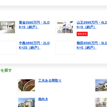
黄金3580万円・3LD
山王3999万円・4L
K+S（納戸）
K+S（納戸）
価格更新
中島3890万円・2LD
熱田4590万円・3L
K+2S（納戸）
K+S（納戸）
件を探す
工夫ある間取り
南向き