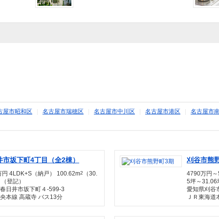
古屋市昭和区
|
名古屋市瑞穂区
|
名古屋市中川区
|
名古屋市港区
|
名古屋市
井市坂下町4丁目（全2棟）
刈谷市熊
万円 4LDK+S（納戸） 100.62m
2
（30.
4790万円～5
）（登記）
5坪～31.0
春日井市坂下町４-599-3
愛知県刈谷市
央本線 高蔵寺 バス13分
ＪＲ東海道本