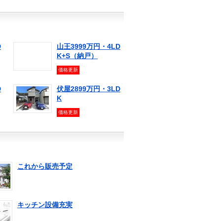
D
山王3999万円・4LD
K+S（納戸）
価格更新
D
伏屋2899万円・3LD
K
価格更新
これから販売予定
キッチン設備充実