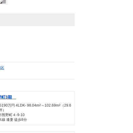
南区
野町3期
190万円 4LDK- 98.04m
2
～102.69m
2
（29.6
6坪）
熊野町４-9-10
線 逢妻 徒歩8分