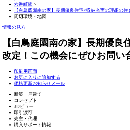
六番町駅
>
【白鳥庭園南の家】長期優良住宅×収納充実の理想の住
周辺環境・地図
情報の見方
【白鳥庭園南の家】長期優良
改定！この機会にぜひお問い
印刷用画面
お気に入りに追加する
価格更新お知らせメール
新築一戸建て
コンセプト
3Dビュー
即引渡可
売主・代理
購入サポート情報