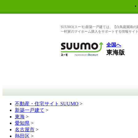
SUUMO(スーモ)新築一戸建ては、【白鳥庭園
一軒家のマイホーム購入をサポートする情報サイ
全国へ
東海版
不動産・住宅サイト SUUMO
>
新築一戸建て
>
東海
>
愛知県
>
名古屋市
>
熱田区
>