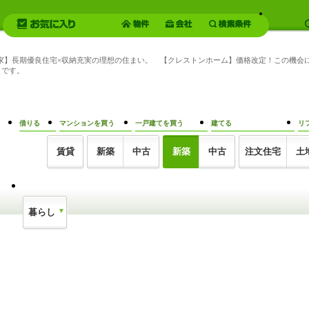
南の家】長期優良住宅×収納充実の理想の住まい。 【クレストンホーム】価格改定！この機
トです。
借りる
マンションを買う
一戸建てを買う
建てる
リ
賃貸
新築
中古
新築
中古
注文住宅
土
暮らし