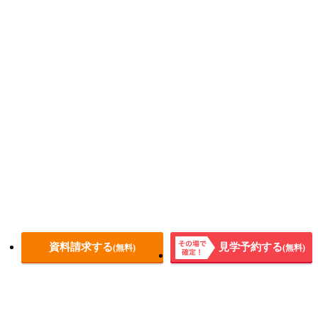
資料請求する
見学予約する
(無料)
(無料)
その場
で確
定！