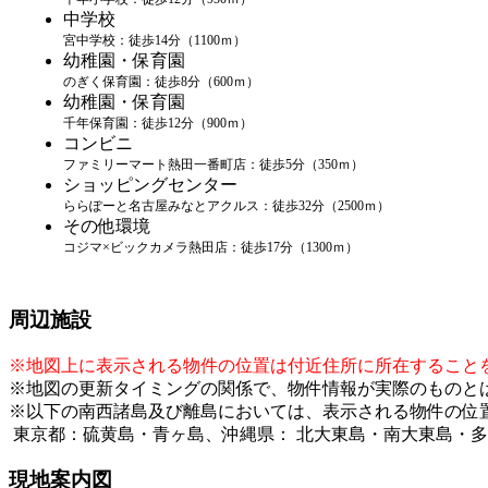
中学校
宮中学校：徒歩14分（1100ｍ）
幼稚園・保育園
のぎく保育園：徒歩8分（600ｍ）
幼稚園・保育園
千年保育園：徒歩12分（900ｍ）
コンビニ
ファミリーマート熱田一番町店：徒歩5分（350ｍ）
ショッピングセンター
ららぽーと名古屋みなとアクルス：徒歩32分（2500ｍ）
その他環境
コジマ×ビックカメラ熱田店：徒歩17分（1300ｍ）
周辺施設
※地図上に表示される物件の位置は付近住所に所在すること
※地図の更新タイミングの関係で、物件情報が実際のものと
※以下の南西諸島及び離島においては、表示される物件の位
東京都：硫黄島・青ヶ島、沖縄県： 北大東島・南大東島・
現地案内図