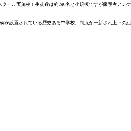
トスクール実施校！生徒数は約296名と小規模ですが保護者ア
水の歌碑が設置されている歴史ある中学校。制服が一新され上下