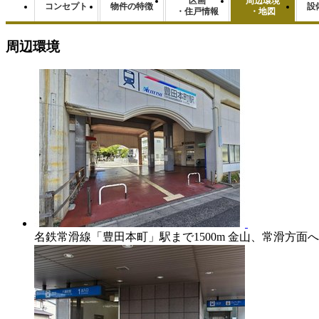
区画
周辺環境
コンセプト
物件の特徴
設
・住戸情報
・地図
周辺環境
名鉄常滑線「豊田本町」駅まで1500m 金山、常滑