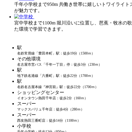
千年小学校まで950m 共働き世帯に嬉しいトワイライ
が魅力です。
宮中学校まで1100m 堀川沿いに位置し、芭蕉・牧
た環境で学習できます。
駅
名鉄常滑線「豊田本町」駅：徒歩19分（1500ｍ）
その他環境
名古屋市営バス「千年一丁目」停：徒歩3分（230ｍ）
駅
地下鉄名港線「六番町」駅：徒歩22分（1700ｍ）
駅
名鉄名古屋本線『神宮前』駅：徒歩22分（1700ｍ）
ショッピングセンター
イオンタウン熱田千年店：徒歩2分（160ｍ）
スーパー
マックスバリュ千年店：徒歩4分（280ｍ）
スーパー
西友熱田三番町店：徒歩14分（1100ｍ）
小学校
千年小学校：徒歩12分（950ｍ）