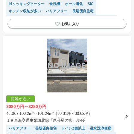
※掲載の省エネ性能ラベル内の物件・住棟・号室名称については最新のものに変更されている
IHクッキングヒーター
食洗機
オール電化
SIC
場合があります。
キッチン収納が多い
バリアフリー
長期優良住宅
トイレ2個以上
温水洗浄便座
浴室乾燥機
システムキッチン
モニター付きインターホン
陽当り良好
対面キッチン
WIC
距離が近い
3080万円～3280万円
4LDK
/ 100.2m²～101.24m²（30.31坪～30.62坪）
ＪＲ東海交通事業城北線「尾張星の宮」歩4分
バリアフリー
長期優良住宅
トイレ2個以上
温水洗浄便座