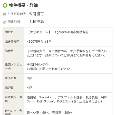
■～ゆとりの広さ＆豊富な収納＆充実の設備～
物件概要・詳細
・LDKは20.0帖の空間で、ご家族皆様でゆったり過ごせます。
・2階は主寝室10.0帖以上を含む、ゆとりの4部屋。
即引渡可
引渡可能時期
・多彩な収納付き。
・ランドリースペース有。/B棟
１種中高
用途地域
・食器洗乾燥機、浴室暖房乾燥機、温水洗浄便座など標準装備が充実。
・駐車スペース3台。
物件名
【エサキホーム】E’s garden清須市阿原宮前
広さと収納が充実した間取りを是非ご覧ください。
最多価格帯
4300万円台（3戸）
諸費用
その他諸費用：売主物件の為、仲介手数料なしでご購入い
ただけます。詳細については係員までお問合せください。
販売スケジュ
先着順申込受付中
ール
お気軽にお問い合わせください
販売戸数
3戸
総戸数
4戸
私道負担・道
道路幅：3ｍ～4.2ｍ、アスファルト舗装、私道負担：A棟1.
路
38m²、B棟53.86m²、D棟2.30m²(各々土地面積に含む)
建ぺい率・容
建ペい率：60％、容積率：200％
積率