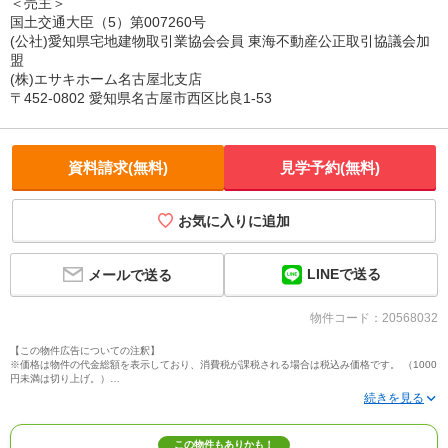
＜売主＞
国土交通大臣（5）第007260号
(公社)愛知県宅地建物取引業協会会員 東海不動産公正取引協議会加
盟
(株)エサキホーム名古屋北支店
〒452-0802 愛知県名古屋市西区比良1-53
資料請求(無料)
見学予約(無料)
お気に入りに追加
LINEで送る
メールで送る
物件コード：20568032
【この物件広告についての注釈】
※価格は物件の代金総額を表示しており、消費税が課税される場合は税込み価格です。 （1000
円未満は切り上げ。）
※写真に写っている、またはパース（絵）や間取り図に描かれている家具や車などは、特にコ
メントがない場合、販売価格に含まれません。
※敷地権利が定期借地権のものは価格に権利金を含みます。
※建築条件付き土地価格には、建物価格は含まれません。
この物件もありかも！