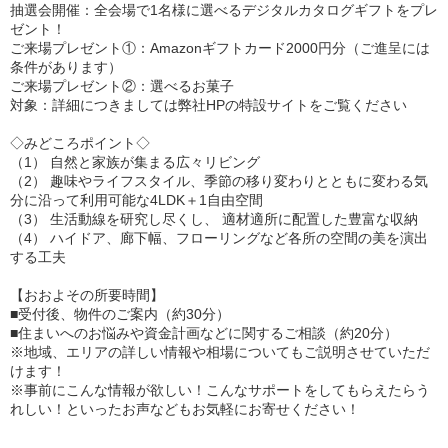
抽選会開催：全会場で1名様に選べるデジタルカタログギフトをプレ
ゼント！
ご来場プレゼント①：Amazonギフトカード2000円分（ご進呈には
条件があります）
ご来場プレゼント②：選べるお菓子
対象：詳細につきましては弊社HPの特設サイトをご覧ください
◇みどころポイント◇
（1） 自然と家族が集まる広々リビング
（2） 趣味やライフスタイル、季節の移り変わりとともに変わる気
分に沿って利用可能な4LDK＋1自由空間
（3） 生活動線を研究し尽くし、 適材適所に配置した豊富な収納
（4） ハイドア、廊下幅、フローリングなど各所の空間の美を演出
する工夫
【おおよその所要時間】
■受付後、物件のご案内（約30分）
■住まいへのお悩みや資金計画などに関するご相談（約20分）
※地域、エリアの詳しい情報や相場についてもご説明させていただ
けます！
※事前にこんな情報が欲しい！こんなサポートをしてもらえたらう
れしい！といったお声などもお気軽にお寄せください！