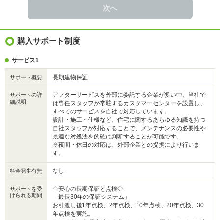
次へ
購入サポート制度
サービス1
長期建物保証
サポート概要
アフターサービスを外部に委託する企業が多い中、当社で
サポートの詳
細説明
は専任スタッフが常駐するカスタマーセンターを設置し、
すべてのサービスを自社で対応しています。
設計・施工・仕様など、住宅に関するあらゆる知識を持つ
自社スタッフが対応することで、メンテナンスの必要性や
最適な対処法を的確に判断することが可能です。
※夜間・休日の対応は、外部企業との提携により行いま
す。
なし
料金発生有無
◇安心の長期保証と点検◇
サポートを受
けられる期間
「最長30年の保証システム」
お引渡し後1年点検、2年点検、10年点検、20年点検、30
年点検を実施。