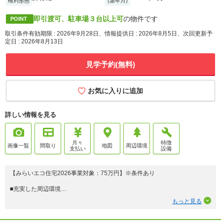
権利形態
(築年月)
即引渡可、駐車場３台以上可
の物件です
POINT
取引条件有効期限 : 2026年9月28日、情報提供日 : 2026年8月5日、次回更新予
定日 : 2026年8月13日
見学予約(無料)
お気に入りに追加
詳しい情報を見る
月々
特徴
画像一覧
間取り
地図
周辺環境
支払い
設備
【みらいエコ住宅2026事業対象：75万円】※条件あり
■充実した周辺環境
・JR東海交通事業城北線「尾張星の宮」駅・・・徒歩約5分(約380m)
もっと見る
・星の宮小学校・・・徒歩約5分(約390m)
・ピアゴ 清洲店・・・徒歩約15分(約1160m)