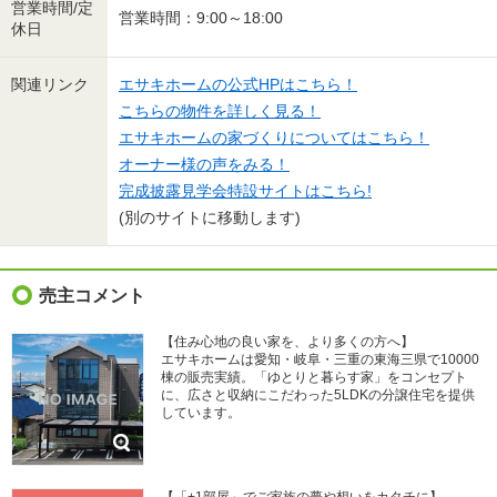
営業時間/定
営業時間：9:00～18:00
休日
関連リンク
エサキホームの公式HPはこちら！
こちらの物件を詳しく見る！
エサキホームの家づくりについてはこちら！
オーナー様の声をみる！
完成披露見学会特設サイトはこちら!
(別のサイトに移動します)
売主コメント
【住み心地の良い家を、より多くの方へ】
エサキホームは愛知・岐阜・三重の東海三県で10000
棟の販売実績。「ゆとりと暮らす家」をコンセプト
に、広さと収納にこだわった5LDKの分譲住宅を提供
しています。
【「+1部屋」でご家族の夢や想いをカタチに】