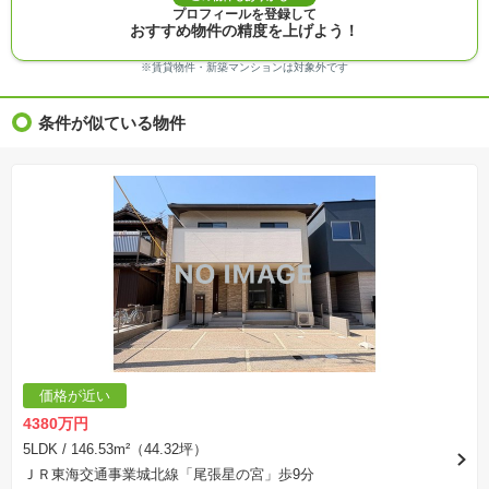
※物件情報は、原則として情報提供日の２日前に最終確認した情報です。
プロフィールを登録して
※完成予想図はいずれも外構、植栽、外観等実際のものとは多少異なることがあります。
おすすめ物件の精度を上げよう！
※モデルルーム・モデルハウス・展示場・ショールームの画像の場合、今回販売の物件と異な
る場合があります。
※ＣＧ合成の画像の場合、実際とは多少異なる場合があります。
※賃貸物件・新築マンションは対象外です
※物件特徴：販売戸数が複数の物件は、全ての住戸に該当しない項目もあります。
※完成後１年以上を経過した未入居物件が掲載される場合があります。ご了承ください。
※新着：物件情報が「SUUMO」に掲載された日から１週間表示されます。
条件が似ている物件
※価格更新：物件価格が変更された日から１週間表示されます。
※販売予定物件はすべて、販売開始するまで契約または予約の申込みはできません。
※購入の前には物件内容や契約条件についてご自身で十分な確認をしていただくようにお願い
いたします。
※建築条件土地の情報内に掲載されている、建物プラン例は、土地購入者の設計プランの参考
の一例であって、プランの採用可否は任意です。
※土地（建築条件なし）で「建物プラン例」が表記してある時、そのプラン例は特定の建築請
負会社によるもので、当該建築請負会社以外で建てた場合、同様のものが同価格で建てられる
とは限りません。また建築請負会社を特定するものではありません。
※建築条件付き土地とは、その土地に建築する建物の建築請負契約が、一定期間内に成立する
ことを条件として売買される土地のことをいいます。建築請負契約成立に向けて設計プランを
協議するため、土地購入者が自己の希望する建物の設計協議をするために必要な相当の期間の
交渉期間が設定され、その期間内で希望を満たすプランが実現できたかどうかにより結論を出
します。なお、この期間は概ね3ヶ月程度とされています。納得のいくプランが出来ず、建築請
負契約が成立しない場合、土地売買契約は白紙に戻り、土地契約にかかった代金（土地代金、
手付金など）は名目のいかんに関わらず、全て返却されます。
※課税対象物件の「価格」や「費用等」は消費税込みの「総額表示」で統一しています。
※「本体価格」とは、課税対象物件においては「消費税を除いた建物価格」と「土地価格」の
価格が近い
合計額を指します。
※課税対象物件は消費税込みの総額表示のため、不動産広告の販売価格には本体価格の金額は
4380万円
表示されておりません。
※取引にかかる費用：物件の契約手続き、決済、引き渡し時にかかる費用を表示しています。
5LDK
/ 146.53m²（44.32坪）
不動産会社によって表記有無が異なるため、ご自身で十分な確認をしていただくようにお願い
ＪＲ東海交通事業城北線「尾張星の宮」歩9分
いたします。