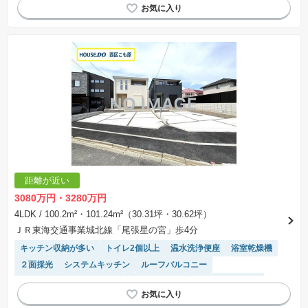
距離が近い
3080万円・3280万円
4LDK
/ 100.2m²・101.24m²（30.31坪・30.62坪）
ＪＲ東海交通事業城北線「尾張星の宮」歩4分
キッチン収納が多い
トイレ2個以上
温水洗浄便座
浴室乾燥機
２面採光
システムキッチン
ルーフバルコニー
モニター付きインターホン
対面キッチン
WIC
窓付き浴室