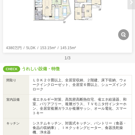
4380万円
5LDK
153.15m²
145.15m²
1/3
うれしい設備・特徴
CHECK
ＬＤＫ２０畳以上、全居室収納、２階建、床下収納、ウォ
間取り
ークインクローゼット、全居室６畳以上、シューズインク
ローク
省エネルギー対策、高気密高断熱住宅、省エネ給湯器、和
室内設備
室、バリアフリー、複層ガラス、ＴＶモニタ付インターホ
ン、全居室複層ガラスか複層サッシ、オール電化、スマー
トキー
システムキッチン、対面式キッチン、パントリー（食器・
キッチン
食品の収納庫）、ＩＨクッキングヒーター、食器洗乾燥
機、浄水器