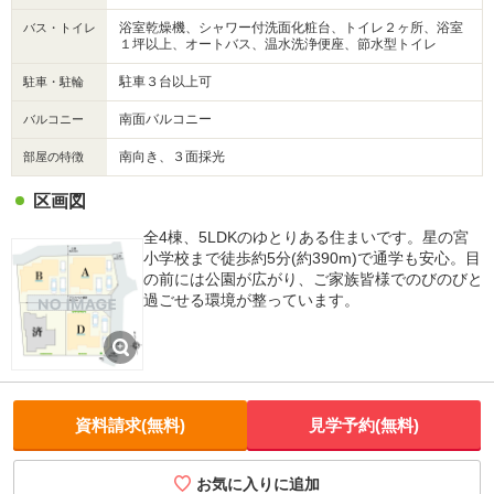
浴室乾燥機、シャワー付洗面化粧台、トイレ２ヶ所、浴室
バス・トイレ
１坪以上、オートバス、温水洗浄便座、節水型トイレ
駐車３台以上可
駐車・駐輪
南面バルコニー
バルコニー
南向き、３面採光
部屋の特徴
区画図
全4棟、5LDKのゆとりある住まいです。星の宮
小学校まで徒歩約5分(約390m)で通学も安心。目
の前には公園が広がり、ご家族皆様でのびのびと
過ごせる環境が整っています。
資料請求(無料)
見学予約(無料)
お気に入りに追加