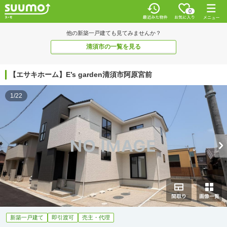
0
他の新築一戸建ても見てみませんか？
清須市の一覧を見る
【エサキホーム】E’s garden清須市阿原宮前
1/22
新築一戸建て
即引渡可
売主・代理