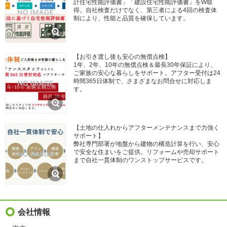
計住宅性能評価書」「建設住宅性能評価書」をW取
得。自社検査だけでなく、第三者による4回の検査体
制により、性能と品質を確保しています。
【お引き渡し後も安心の無償点検】
1年、2年、10年の無償点検＆最長30年保証により、
ご家族の安心な暮らしをサポート。アフター受付は24
時間365日体制で、さまざまなお問合せに対応しま
す。
【土地の仕入れからアフターメンテナンスまで力強く
サポート】
弊社専門部署が地盤から建物の構造計算を行い、安心
で安全な住まいをご提供。リフォームや売却サポート
まで自社一貫体制のワンストップサービスです。
会社情報