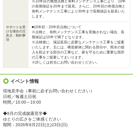
※10年目の無償点検と有料メンテナンス工事により、10年
の長期保証を20年まで延長。さらに、20年目の有償点検と
有料メンテナンス工事により30年まで長期保証を延長いた
します。
■10年目・20年目点検について
サポートを受
ける場合の注
※点検と、有料メンテナンス工事を実施されない場合、長
意点・制約事
期保証は10年で満了となります。
項
※点検後に、保証延長に必要なメンテナンス工事をご提案
いたします。主には、構造躯体に関わる部分や、雨水の侵
入を防止する部分の工事など、家を守るために重要な箇所
の工事をご提案してまいります。
※詳しくは担当にお問い合わせください。
イベント情報
現地見学会（事前に必ずお問い合わせください）
日程／毎週土日祝
時間／10:00～19:00
◆8月の完成披露見学◆
ゆとりの広さをご体感ください
期間：2026年8月22日(土)23日(日)