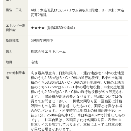
構造・工法
A棟：木造瓦及びガルバリウム鋼板葺2階建、B・D棟：木造
瓦葺2階建
エネルギー消
★★★★（削減率30％達成）
費性能
断熱性能
5段階/7段階中
施工
株式会社エサキホーム
地目
宅地
その他制限事
高さ最高限度有、日影制限有、・通行地役権：A棟の土地面
項
積のうち1.38m²はB・C・D棟の通行地役権、B棟の土地面
積のうち53.86m²はA・C・D棟の通行地役権、C棟の土地面
積のうち53.75m²はA・B・D棟の通行地役権、D棟の土地面
積のうち2.30m²はA・B・C棟の通行地役権が各々設定され
ます。・諸経費が別途必要となります。詳細については係
員までお問合せ下さい。・掲載の間取り図・区画図は計画
段階のものを基に描き起こしたもので、実際とは異なる場
合がございます。・所要時間は地図上の概測距離を80m＝
徒歩1分、250m=自転車1分、車は時速40kmで計算したもの
です。・駐車台数は、区画図または各間取り図に表示の自
動車サイズを想定しております。車種によっては駐車台数
が異なる場合があります。