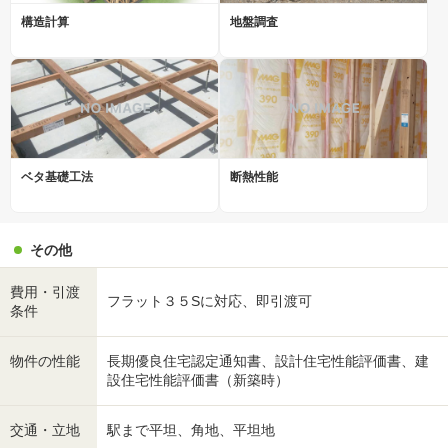
構造計算
地盤調査
ベタ基礎工法
断熱性能
その他
費用・引渡
フラット３５Sに対応、即引渡可
条件
物件の性能
長期優良住宅認定通知書、設計住宅性能評価書、建
設住宅性能評価書（新築時）
交通・立地
駅まで平坦、角地、平坦地