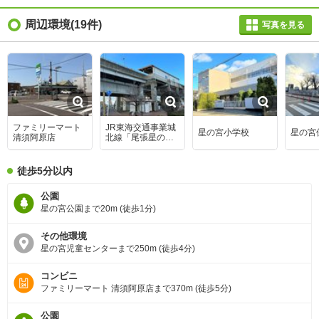
周辺環境
(19件)
写真を見る
ファミリーマート
JR東海交通事業城
星の宮小学校
星の宮
清須阿原店
北線「尾張星の
宮」駅
徒歩5分以内
公園
星の宮公園まで20m (徒歩1分)
その他環境
星の宮児童センターまで250m (徒歩4分)
コンビニ
ファミリーマート 清須阿原店まで370m (徒歩5分)
公園