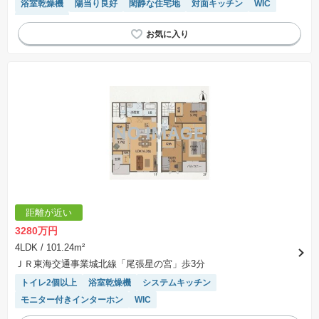
浴室乾燥機
陽当り良好
閑静な住宅地
対面キッチン
WIC
窓付き浴室
距離が近い
3280万円
4LDK
/ 101.24m²
ＪＲ東海交通事業城北線「尾張星の宮」歩3分
トイレ2個以上
浴室乾燥機
システムキッチン
モニター付きインターホン
WIC