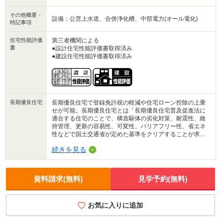
その他概要・
設備：公営上水道、合併浄化槽、中部電力(オール電化)
特記事項
住宅性能評価
第三者機関による
書
●設計住宅性能評価書取得済み
●建設住宅性能評価書取得済み
長期優良住宅
長期優良住宅で登録免許税の軽減や住宅ローン控除の上乗
せが可能。長期優良住宅とは「長期優良住宅普及促進法に
適合する住宅のことで、構造駆体の劣化対策、耐震性、維
持管理、更新の容易性、可変性、バリアフリー性、省エネ
性などで国土交通省が定めた基準をクリアすることが求め
られる。
続きを見る
資料請求(無料)
見学予約(無料)
お気に入りに追加