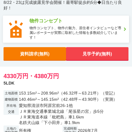
8/22・23は完成披露見学会開催！最寄駅徒歩約5分◆日当たり良
好！
物件コンセプト
物件コンセプト、物件の魅力、居住者インタビューなど専
属レポーターが実際に取材した情報を多数紹介していま
す！
資料請求(無料)
見学予約(無料)
4330万円・4380万円
5LDK
153.15m²～208.96m²（46.32坪～63.21坪）（登記）
土地面積
140.46m²～145.15m²（42.48坪～43.90坪）（実測）
建物面積
愛知県清須市阿原宮前26-1他
所在地
ＪＲ東海交通事業城北線「尾張星の宮」歩5分
交通
ＪＲ東海道本線「枇杷島」車1.6km
名鉄犬山線「下小田井」車1.9km
土地の
完成時期
所有権
2026年7月