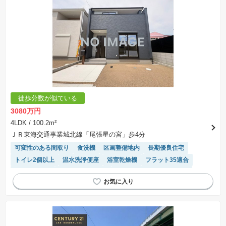
徒歩分数が似ている
3080万円
4LDK
/ 100.2m²
ＪＲ東海交通事業城北線「尾張星の宮」歩4分
可変性のある間取り
食洗機
区画整備地内
長期優良住宅
トイレ2個以上
温水洗浄便座
浴室乾燥機
フラット35適合
高機能トイレ
システムキッチン
モニター付きインターホン
陽当り良好
閑静な住宅地
対面キッチン
WIC
窓付き浴室