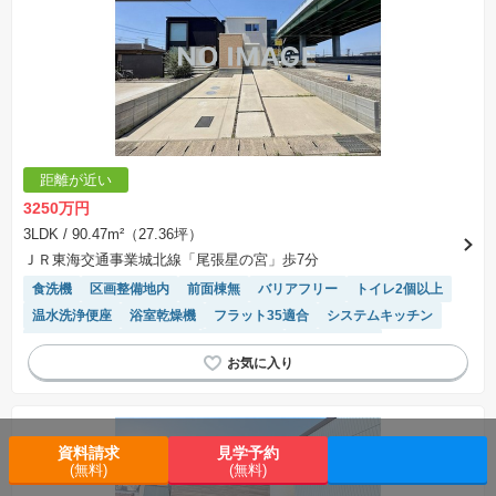
距離が近い
3250万円
3LDK
/ 90.47m²（27.36坪）
ＪＲ東海交通事業城北線「尾張星の宮」歩7分
食洗機
区画整備地内
前面棟無
バリアフリー
トイレ2個以上
温水洗浄便座
浴室乾燥機
フラット35適合
システムキッチン
モニター付きインターホン
陽当り良好
閑静な住宅地
対面キッチン
WIC
接面道路の幅が６m以上
窓付き浴室
資料請求
見学予約
(無料)
(無料)