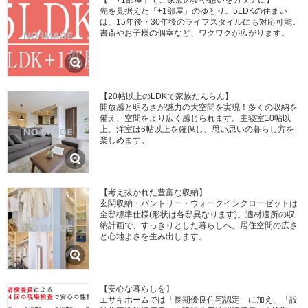
先を見据えた「+1部屋」のゆとり。5LDKの住まい
は、15年後・30年後のライフスタイルにも対応可能。
書斎やお子様の個室など、ワクワクが広がります。
【20帖以上のLDKで家族だんらん】
開放感と明るさが魅力の大空間を実現！多くの収納を
備え、空間をより広く感じられます。主寝室10帖以
上、洋室は6帖以上を確保し、思い思いの暮らし方を
楽しめます。
【考え抜かれた豊富な収納】
玄関収納・パントリー・ウォークインクローゼットは
全邸標準仕様(形状は各邸異なります)。適材適所の収
納計画で、すっきりとした暮らしへ。居住空間の広さ
と心地よさを生み出します。
【安心な暮らしを】
エサキホームでは「長期優良住宅認定」に加え、「設