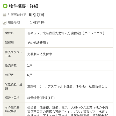
物件概要・詳細
即引渡可
引渡可能時期
１種住居
用途地域
物件名
セキュレア北名古屋九之坪V(分譲住宅)【ダイワハウス】
諸費用
その他諸費用：-
販売スケジュ
先着順申込受付中
ール
販売戸数
1戸
総戸数
6戸
私道負担・道
道路幅：6ｍ、アスファルト舗装、(1号地) 私道負担なし
路
構造・工法
軽量鉄骨2階建(1戸)
その他概要・
担当者：佐藤裕、設備：電気：大和ハウス工業（他の小売
特記事項
電気事業者の選択も可能です）、ガス：都市ガス、水道：
公営水道、下水：公共下水道、建築確認番号：第25WHEC