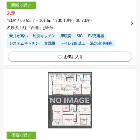
距離が近い
未定
4LDK
/ 99.53m²・101.6m²（30.10坪・30.73坪）
名鉄犬山線「西春」歩5分
天井が高い
対面キッチン
床暖房
SIC
EV充電器
システムキッチン
食洗機
トイレ2個以上
温水洗浄便座
長期優良住宅
浴室乾燥機
モニター付きインターホン
閑静な住宅地
陽当り良好
価格が近い