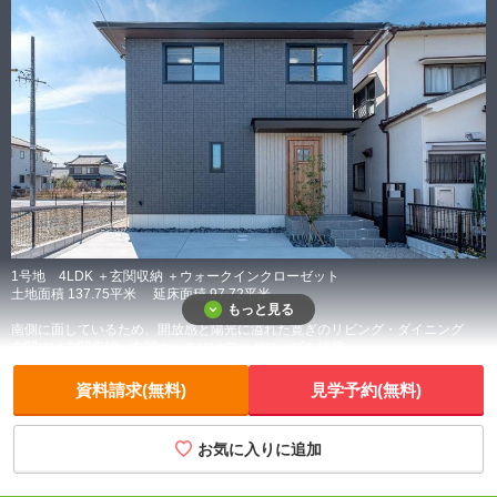
住宅ローン・資金計画などのご相談も承ります。
是非お気軽にお問い合わせください。
1号地 4LDK ＋玄関収納 ＋ウォークインクローゼット
土地面積 137.75平米 延床面積 97.72平米
もっと見る
南側に面しているため、開放感と陽光に溢れた寛ぎのリビング・ダイニング
玄関には玄関収納、玄関ホールにはワードローブを採用
洗面台と脱衣所に分かれているので、生活動線もプライバシーにも配慮
収納力たっぷりのウォークインクローゼット
資料請求(無料)
見学予約(無料)
南に面した主寝室は明るく気持ちのよいプライベート空間
お気に入りに追加