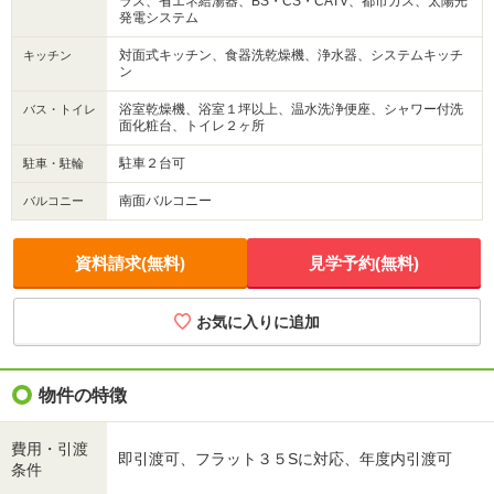
ラス、省エネ給湯器、BS・CS・CATV、都市ガス、太陽光
発電システム
対面式キッチン、食器洗乾燥機、浄水器、システムキッチ
キッチン
ン
浴室乾燥機、浴室１坪以上、温水洗浄便座、シャワー付洗
バス・トイレ
面化粧台、トイレ２ヶ所
駐車２台可
駐車・駐輪
南面バルコニー
バルコニー
資料請求(無料)
見学予約(無料)
お気に入りに追加
物件の特徴
費用・引渡
即引渡可、フラット３５Sに対応、年度内引渡可
条件