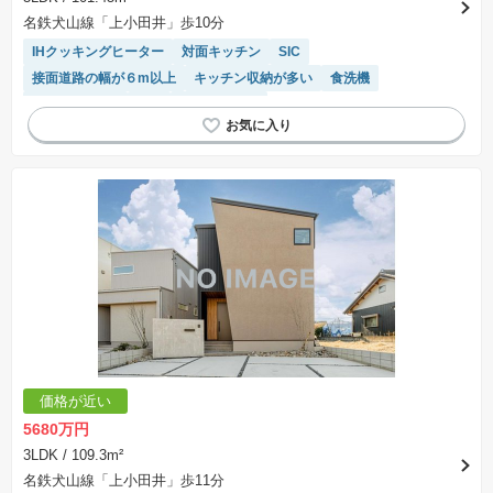
名鉄犬山線「上小田井」歩10分
IHクッキングヒーター
対面キッチン
SIC
接面道路の幅が６m以上
キッチン収納が多い
食洗機
トイレ2個以上
WIC
長期優良住宅
価格が近い
5680万円
3LDK
/ 109.3m²
名鉄犬山線「上小田井」歩11分