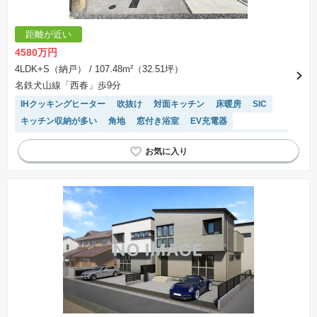
距離が近い
4580万円
4LDK+S（納戸）
/ 107.48m²（32.51坪）
名鉄犬山線「西春」歩9分
IHクッキングヒーター
吹抜け
対面キッチン
床暖房
SIC
キッチン収納が多い
角地
窓付き浴室
EV充電器
システムキッチン
食洗機
トイレ2個以上
WIC
温水洗浄便座
長期優良住宅
浴室乾燥機
モニター付きインターホン