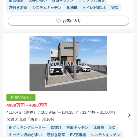
前面棟無
天井が高い
対面キッチン
フラット35適合
窓付き浴室
システムキッチン
食洗機
トイレ2個以上
WIC
温水洗浄便座
長期優良住宅
２面採光
バリアフリー
浴室乾燥機
モニター付きインターホン
閑静な住宅地
陽当り良好
距離が近い
4080万円～4880万円
4LDK+S（納戸）
/ 103.94m²～104.15m²（31.44坪～31.50坪）
名鉄犬山線「西春」歩10分
IHクッキングヒーター
吹抜け
対面キッチン
床暖房
SIC
キッチン収納が多い
窓付き浴室
EV充電器
システムキッチン