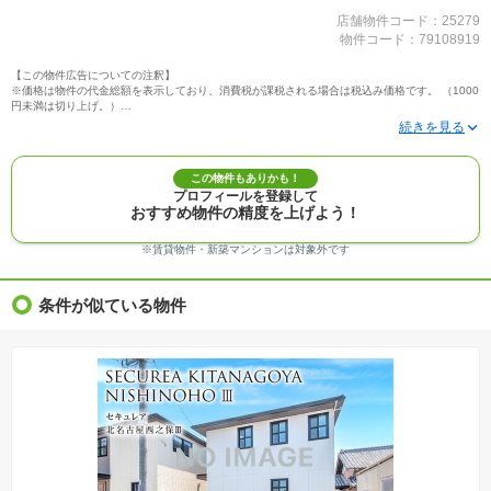
店舗物件コード：25279
物件コード：79108919
【この物件広告についての注釈】
※価格は物件の代金総額を表示しており、消費税が課税される場合は税込み価格です。 （1000
円未満は切り上げ。）
※写真に写っている、またはパース（絵）や間取り図に描かれている家具や車などは、特にコ
メントがない場合、販売価格に含まれません。
※敷地権利が定期借地権のものは価格に権利金を含みます。
※建築条件付き土地価格には、建物価格は含まれません。
この物件もありかも！
※物件情報は、原則として情報提供日の２日前に最終確認した情報です。
プロフィールを登録して
※完成予想図はいずれも外構、植栽、外観等実際のものとは多少異なることがあります。
おすすめ物件の精度を上げよう！
※モデルルーム・モデルハウス・展示場・ショールームの画像の場合、今回販売の物件と異な
る場合があります。
※ＣＧ合成の画像の場合、実際とは多少異なる場合があります。
※賃貸物件・新築マンションは対象外です
※物件特徴：販売戸数が複数の物件は、全ての住戸に該当しない項目もあります。
※完成後１年以上を経過した未入居物件が掲載される場合があります。ご了承ください。
※新着：物件情報が「SUUMO」に掲載された日から１週間表示されます。
条件が似ている物件
※価格更新：物件価格が変更された日から１週間表示されます。
※販売予定物件はすべて、販売開始するまで契約または予約の申込みはできません。
※購入の前には物件内容や契約条件についてご自身で十分な確認をしていただくようにお願い
いたします。
※建築条件土地の情報内に掲載されている、建物プラン例は、土地購入者の設計プランの参考
の一例であって、プランの採用可否は任意です。
※土地（建築条件なし）で「建物プラン例」が表記してある時、そのプラン例は特定の建築請
負会社によるもので、当該建築請負会社以外で建てた場合、同様のものが同価格で建てられる
とは限りません。また建築請負会社を特定するものではありません。
※建築条件付き土地とは、その土地に建築する建物の建築請負契約が、一定期間内に成立する
ことを条件として売買される土地のことをいいます。建築請負契約成立に向けて設計プランを
協議するため、土地購入者が自己の希望する建物の設計協議をするために必要な相当の期間の
交渉期間が設定され、その期間内で希望を満たすプランが実現できたかどうかにより結論を出