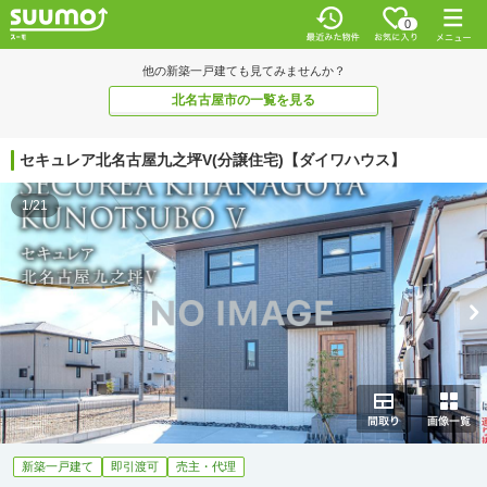
0
他の新築一戸建ても見てみませんか？
北名古屋市の一覧を見る
セキュレア北名古屋九之坪V(分譲住宅)【ダイワハウス】
1/21
新築一戸建て
即引渡可
売主・代理