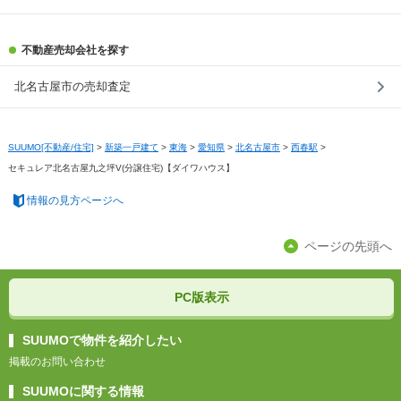
不動産売却会社を探す
北名古屋市の売却査定
SUUMO[不動産/住宅]
>
新築一戸建て
>
東海
>
愛知県
>
北名古屋市
>
西春駅
>
セキュレア北名古屋九之坪V(分譲住宅)【ダイワハウス】
情報の見方ページへ
ページの先頭へ
PC版表示
SUUMOで物件を紹介したい
掲載のお問い合わせ
SUUMOに関する情報