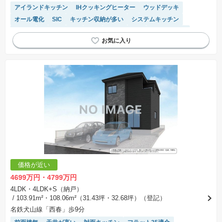
アイランドキッチン
IHクッキングヒーター
ウッドデッキ
オール電化
SIC
キッチン収納が多い
システムキッチン
食洗機
トイレ2個以上
WIC
温水洗浄便座
長期優良住宅
浴室乾燥機
価格が近い
4699万円・4799万円
4LDK・4LDK+S（納戸）
/ 103.91m²・108.06m²（31.43坪・32.68坪）（登記）
名鉄犬山線「西春」歩9分