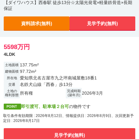
【ダイワハウス】西春駅 徒歩13分☆太陽光発電×軽量鉄骨造×長期
保証
資料請求(無料)
見学予約(無料)
5598万円
4LDK
137.75m²
土地面積
97.72m²
建物面積
愛知県北名古屋市九之坪南城屋敷18番1
所在地
名鉄犬山線「西春」歩13分
交通
土地の
完成時期
所有権
2026年3月
権利形態
(築年月)
即引渡可、駐車場２台可
の物件です
POINT
取引条件有効期限 : 2026年8月12日、情報提供日 : 2026年8月9日、次回更新予
定日 : 2026年8月17日
見学予約(無料)