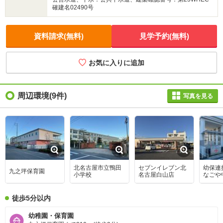
確建名02490号
資料請求(無料)
見学予約(無料)
お気に入りに追加
周辺環境
(9件)
写真を見る
北名古屋市立鴨田
セブンイレブン北
幼保連
九之坪保育園
小学校
名古屋白山店
なごや
園
徒歩5分以内
幼稚園・保育園