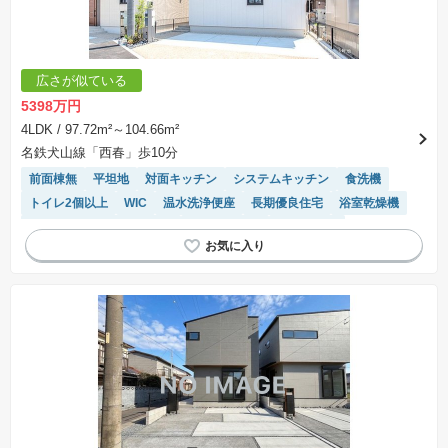
します。なお、この期間は概ね3ヶ月程度とされています。納得のいくプランが出来ず、建築請
負契約が成立しない場合、土地売買契約は白紙に戻り、土地契約にかかった代金（土地代金、
手付金など）は名目のいかんに関わらず、全て返却されます。
※課税対象物件の「価格」や「費用等」は消費税込みの「総額表示」で統一しています。
※「本体価格」とは、課税対象物件においては「消費税を除いた建物価格」と「土地価格」の
広さが似ている
合計額を指します。
※課税対象物件は消費税込みの総額表示のため、不動産広告の販売価格には本体価格の金額は
5398万円
表示されておりません。
※取引にかかる費用：物件の契約手続き、決済、引き渡し時にかかる費用を表示しています。
4LDK
/ 97.72m²～104.66m²
不動産会社によって表記有無が異なるため、ご自身で十分な確認をしていただくようにお願い
名鉄犬山線「西春」歩10分
いたします。
※掲載の省エネ性能ラベル内の物件・住棟・号室名称については最新のものに変更されている
前面棟無
平坦地
対面キッチン
システムキッチン
食洗機
場合があります。
トイレ2個以上
WIC
温水洗浄便座
長期優良住宅
浴室乾燥機
モニター付きインターホン
閑静な住宅地
陽当り良好