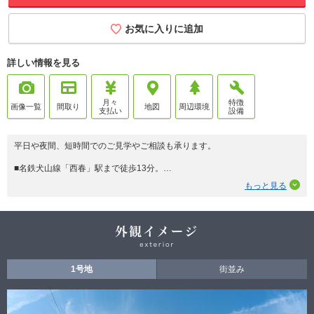
お気に入りに追加
詳しい情報を見る
月々
特徴
画像一覧
間取り
地図
周辺環境
支払い
設備
平日や夜間、短時間でのご見学やご相談も承ります。
■名鉄犬山線「西春」駅まで徒歩13分。
■「名鉄名古屋」駅まで急行利用で直通11分と通勤通学に便利な立地。
もっと見る
■太陽光発電システム搭載
■オリジナル宅
配ボックス搭載。
■電気自動車充電用コンセント搭載。
【高耐震】×【高耐久】×【省エネ】×【長期保証】※で安心の暮らしを叶え
る
1号地
街並み
ダイワハウスの分譲住宅。
※初期保証30年（構造耐力上主要な部分・雨水
の浸入を防止する部分）