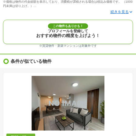
※価格は物件の代金総額を表示しており、消費税が課税される場合は税込み価格です。 （1000
円未満は切り上げ。）
※写真に写っている、またはパース（絵）や間取り図に描かれている家具や車などは、特にコ
メントがない場合、販売価格に含まれません。
※敷地権利が定期借地権のものは価格に権利金を含みます。
※建築条件付き土地価格には、建物価格は含まれません。
この物件もありかも！
※物件情報は、原則として情報提供日の２日前に最終確認した情報です。
プロフィールを登録して
※完成予想図はいずれも外構、植栽、外観等実際のものとは多少異なることがあります。
おすすめ物件の精度を上げよう！
※モデルルーム・モデルハウス・展示場・ショールームの画像の場合、今回販売の物件と異な
る場合があります。
※ＣＧ合成の画像の場合、実際とは多少異なる場合があります。
※賃貸物件・新築マンションは対象外です
※物件特徴：販売戸数が複数の物件は、全ての住戸に該当しない項目もあります。
※完成後１年以上を経過した未入居物件が掲載される場合があります。ご了承ください。
※新着：物件情報が「SUUMO」に掲載された日から１週間表示されます。
条件が似ている物件
※価格更新：物件価格が変更された日から１週間表示されます。
※販売予定物件はすべて、販売開始するまで契約または予約の申込みはできません。
※購入の前には物件内容や契約条件についてご自身で十分な確認をしていただくようにお願い
いたします。
※建築条件土地の情報内に掲載されている、建物プラン例は、土地購入者の設計プランの参考
の一例であって、プランの採用可否は任意です。
※土地（建築条件なし）で「建物プラン例」が表記してある時、そのプラン例は特定の建築請
負会社によるもので、当該建築請負会社以外で建てた場合、同様のものが同価格で建てられる
とは限りません。また建築請負会社を特定するものではありません。
※建築条件付き土地とは、その土地に建築する建物の建築請負契約が、一定期間内に成立する
ことを条件として売買される土地のことをいいます。建築請負契約成立に向けて設計プランを
協議するため、土地購入者が自己の希望する建物の設計協議をするために必要な相当の期間の
交渉期間が設定され、その期間内で希望を満たすプランが実現できたかどうかにより結論を出
します。なお、この期間は概ね3ヶ月程度とされています。納得のいくプランが出来ず、建築請
負契約が成立しない場合、土地売買契約は白紙に戻り、土地契約にかかった代金（土地代金、
手付金など）は名目のいかんに関わらず、全て返却されます。
※課税対象物件の「価格」や「費用等」は消費税込みの「総額表示」で統一しています。
※「本体価格」とは、課税対象物件においては「消費税を除いた建物価格」と「土地価格」の