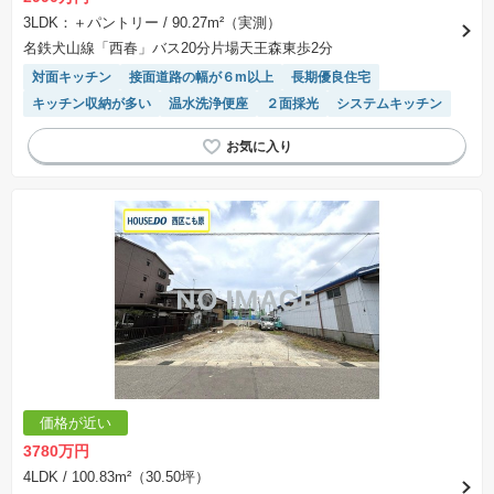
3LDK：＋パントリー
/ 90.27m²（実測）
名鉄犬山線「西春」バス20分片場天王森東歩2分
対面キッチン
接面道路の幅が６m以上
長期優良住宅
キッチン収納が多い
温水洗浄便座
２面採光
システムキッチン
価格が近い
3780万円
4LDK
/ 100.83m²（30.50坪）