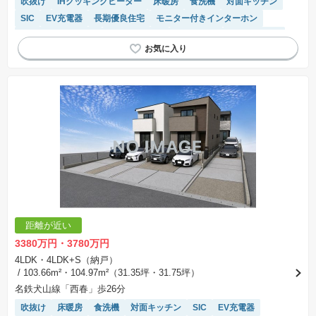
吹抜け
IHクッキングヒーター
床暖房
食洗機
対面キッチン
SIC
EV充電器
長期優良住宅
モニター付きインターホン
キッチン収納が多い
トイレ2個以上
陽当り良好
温水洗浄便座
窓付き浴室
浴室乾燥機
WIC
システムキッチン
距離が近い
3380万円・3780万円
4LDK・4LDK+S（納戸）
/ 103.66m²・104.97m²（31.35坪・31.75坪）
名鉄犬山線「西春」歩26分
吹抜け
床暖房
食洗機
対面キッチン
SIC
EV充電器