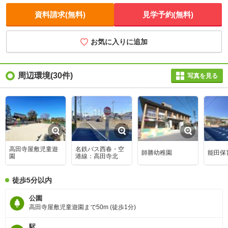
資料請求(無料)
見学予約(無料)
お気に入りに追加
周辺環境
(30件)
写真を見る
高田寺屋敷児童遊
名鉄バス西春・空
師勝幼稚園
能田保
園
港線：高田寺北
徒歩5分以内
公園
高田寺屋敷児童遊園まで50m (徒歩1分)
駅