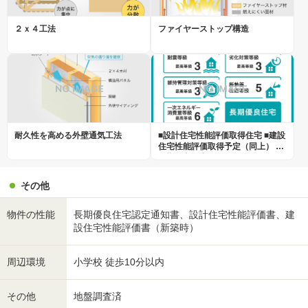
２ｘ４工法
ファイヤーストップ構造
耐久性を高める外壁通気工法
■設計住宅性能評価取得住宅 ■建設
住宅性能評価取得予定（同上） ■
長期優良住宅
その他
物件の性能
長期優良住宅認定通知書、設計住宅性能評価書、建
設住宅性能評価書（新築時）
周辺環境
小学校 徒歩10分以内
その他
地盤調査済