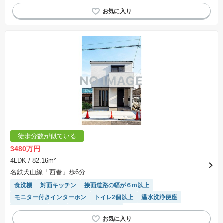
バリアフリー
陽当り良好
温水洗浄便座
窓付き浴室
浴室乾燥機
WIC
システムキッチン
徒歩分数が似ている
3480万円
4LDK
/ 82.16m²
名鉄犬山線「西春」歩6分
食洗機
対面キッチン
接面道路の幅が６m以上
モニター付きインターホン
トイレ2個以上
温水洗浄便座
浴室乾燥機
WIC
システムキッチン