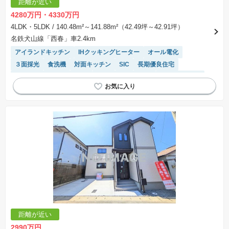
距離が近い
合計額を指します。
※課税対象物件は消費税込みの総額表示のため、不動産広告の販売価格には本体価格の金額は
4280万円・4330万円
表示されておりません。
※取引にかかる費用：物件の契約手続き、決済、引き渡し時にかかる費用を表示しています。
4LDK・5LDK
/ 140.48m²～141.88m²（42.49坪～42.91坪）
不動産会社によって表記有無が異なるため、ご自身で十分な確認をしていただくようにお願い
名鉄犬山線「西春」車2.4km
いたします。
※掲載の省エネ性能ラベル内の物件・住棟・号室名称については最新のものに変更されている
アイランドキッチン
IHクッキングヒーター
オール電化
場合があります。
３面採光
食洗機
対面キッチン
SIC
長期優良住宅
モニター付きインターホン
キッチン収納が多い
トイレ2個以上
バリアフリー
温水洗浄便座
２面採光
浴室乾燥機
WIC
システムキッチン
距離が近い
2990万円