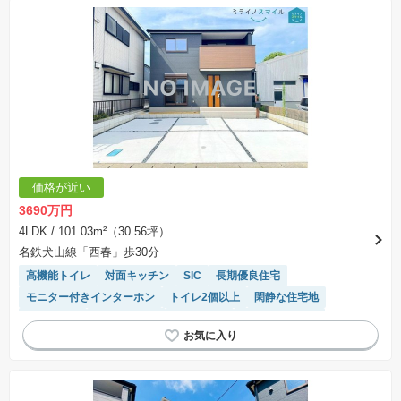
価格が近い
3690万円
4LDK
/ 101.03m²（30.56坪）
名鉄犬山線「西春」歩30分
高機能トイレ
対面キッチン
SIC
長期優良住宅
モニター付きインターホン
トイレ2個以上
閑静な住宅地
陽当り良好
温水洗浄便座
窓付き浴室
フラット35適合
浴室乾燥機
WIC
システムキッチン