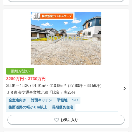
距離が近い
3280万円～3730万円
3LDK～4LDK
/ 91.91m²～110.96m²（27.80坪～33.56坪）
ＪＲ東海交通事業城北線「比良」歩25分
全室南向き
対面キッチン
平坦地
SIC
接面道路の幅が６m以上
長期優良住宅
モニター付きインターホン
キッチン収納が多い
トイレ2個以上
閑静な住宅地
バリアフリー
陽当り良好
温水洗浄便座
窓付き浴室
浴室乾燥機
WIC
システムキッチン
前面棟無