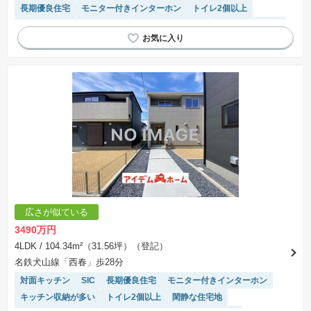
長期優良住宅
モニター付きインターホン
トイレ2個以上
温水洗浄便座
窓付き浴室
浴室乾燥機
WIC
システムキッチン
広さが似ている
3490万円
4LDK
/ 104.34m²（31.56坪）（登記）
名鉄犬山線「西春」歩28分
対面キッチン
SIC
長期優良住宅
モニター付きインターホン
キッチン収納が多い
トイレ2個以上
閑静な住宅地