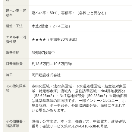
建ぺい率・容
建ペい率：60％、容積率：（各棟ごと異なる）
積率
構造・工法
木造2階建（２×４工法）
エネルギー消
★★★★（削減率30％達成）
費性能
断熱性能
5段階/7段階中
目安光熱費
約18.5万円～19.5万円/年
施工
岡田建設株式会社
その他制限事
市街化区域・法22条区域・下水道処理区域・航空法対象区
項
域・特定都市河川流域内・居住誘導区域・No4路地状部分
（53.626ｍ2）・No7路地状部分（50.283ｍ2）※建物面積
は建築基準法の床面積です。一部インナーバルコニー、小
屋裏収納、ポーチ部分、外部収納部分等、面積に含まれて
いる場合があります。
その他概要・
設備：公営水道、本下水、都市ガス、中部電力、建築確認
特記事項
番号：確認サービス第KS124-0410-63846号他