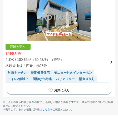
距離が近い
3490万円
4LDK
/ 100.62m²（30.43坪）（登記）
名鉄犬山線「西春」歩28分
対面キッチン
長期優良住宅
モニター付きインターホン
トイレ2個以上
閑静な住宅地
バリアフリー
陽当り良好
温水洗浄便座
窓付き浴室
浴室乾燥機
WIC
システムキッチン
※サイトの表示内容が現在の状況とは異なる場合がありますので、最新の情報については掲載
会社にご確認ください。
※表示しているタグ情報の詳細は
こちら
をご確認ください。