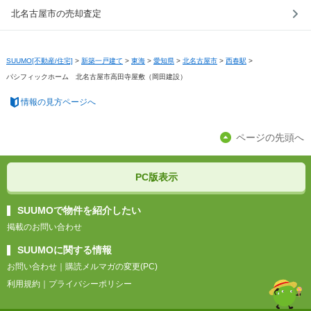
北名古屋市の売却査定
SUUMO[不動産/住宅]
>
新築一戸建て
>
東海
>
愛知県
>
北名古屋市
>
西春駅
>
パシフィックホーム 北名古屋市高田寺屋敷（岡田建設）
情報の見方ページへ
ページの先頭へ
PC版表示
SUUMOで物件を紹介したい
掲載のお問い合わせ
SUUMOに関する情報
お問い合わせ
｜
購読メルマガの変更(PC)
利用規約
｜
プライバシーポリシー