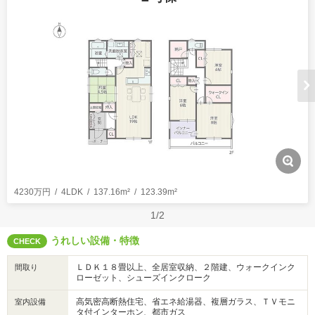
4230万円
4LDK
137.16m²
123.39m²
1/2
うれしい設備・特徴
CHECK
ＬＤＫ１８畳以上、全居室収納、２階建、ウォークインク
間取り
ローゼット、シューズインクローク
高気密高断熱住宅、省エネ給湯器、複層ガラス、ＴＶモニ
室内設備
タ付インターホン、都市ガス