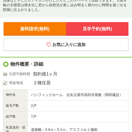
洗濯など干したりアイロンがけしたりとこのスペースで完結できます。２階８
帖の主寝室は掃き出し窓から自然光が差し込み明るく穏やかに時間を過ごせる
部屋に仕上がりました。
資料請求(無料)
見学予約(無料)
お気に入りに追加
物件概要・詳細
契約後1ヶ月
引渡可能時期
２種住居
用途地域
物件名
パシフィックホーム 北名古屋市高田寺屋敷（岡田建設）
販売戸数
2戸
総戸数
7戸
私道負担・道
道路幅：4.4ｍ～5.1ｍ、アスファルト舗装
路