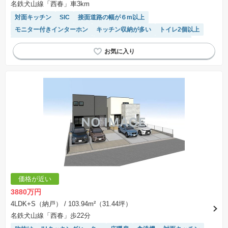
名鉄犬山線「西春」車3km
対面キッチン
SIC
接面道路の幅が６m以上
モニター付きインターホン
キッチン収納が多い
トイレ2個以上
陽当り良好
温水洗浄便座
窓付き浴室
浴室乾燥機
WIC
システムキッチン
価格が近い
3880万円
4LDK+S（納戸）
/ 103.94m²（31.44坪）
名鉄犬山線「西春」歩22分