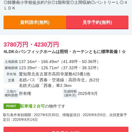
◎師勝南小学校徒歩約7分◎1階和室◎土間収納◎パントリーＬ◎４
ＬＤＫ
資料請求(無料)
見学予約(無料)
3780万円・4230万円
4LDK☆パシフィックホームは照明・カーテンともに標準装備！☆
137.16m²・166.49m²（41.49坪・50.36坪）
土地面積
123.39m²・126.71m²（37.32坪・38.32坪）
建物面積
愛知県北名古屋市高田寺屋敷423番1他
所在地
名鉄バス「西春・空港線：高田寺北」歩2分
交通
名鉄犬山線「西春」車2.3km
土地の
完成時期
所有権
2025年9月
権利形態
(築年月)
駐車場２台可
の物件です
POINT
取引条件有効期限 : 2027年6月30日、情報提供日 : 2026年8月6日、次回更新予
定日 : 2026年8月14日