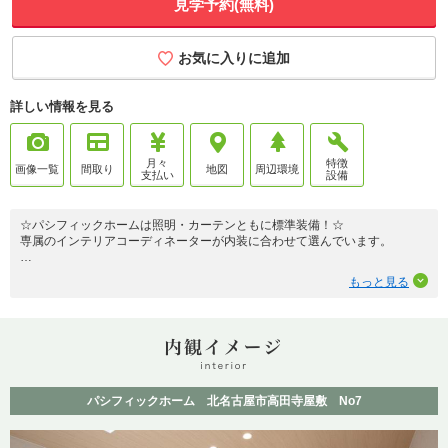
見学予約(無料)
お気に入りに追加
詳しい情報を見る
月々
特徴
画像一覧
間取り
地図
周辺環境
支払い
設備
☆パシフィックホームは照明・カーテンともに標準装備！☆
専属のインテリアコーディネーターが内装に合わせて選んでいます。
掲載している物件の仕様・設備・間取り等の情報と現況に相違がある場合
もっと見る
は、すべて現況を優先させていただきます。
■設計住宅性能評価取得住宅（耐震等級３・劣化対策等級３・断熱等性能等
級５・維持管理対策等級３・一次エネルギー消費量等級６）
■建設住宅性能評価取得予定（同上）
■長期優良住宅
基本的に現地に係員は待機しておりません。
パシフィックホーム 北名古屋市高田寺屋敷 No7
お手数をお掛け致しますが見学をご希望されるお客様は事前にご連絡頂けま
すよう、よろしくお願い致します。