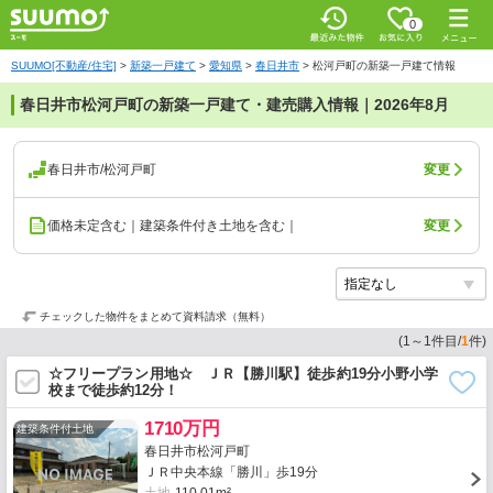
0
SUUMO[不動産/住宅]
>
新築一戸建て
>
愛知県
>
春日井市
>
松河戸町の新築一戸建て情報
春日井市松河戸町の新築一戸建て・建売購入情報｜2026年8月
春日井市/松河戸町
変更
価格未定含む｜建築条件付き土地を含む｜
変更
チェックした物件をまとめて資料請求（無料）
(
1
～
1
件目/
1
件)
☆フリープラン用地☆ ＪＲ【勝川駅】徒歩約19分小野小学
校まで徒歩約12分！
1710万円
建築条件付土地
春日井市松河戸町
ＪＲ中央本線「勝川」歩19分