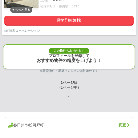
土地
110.01m²
松河戸町１（勝川駅） 1710…
見学予約(無料)
(株)協和コーポレーション
この物件もありかも！
プロフィールを登録して
おすすめ物件の精度を上げよう！
※賃貸物件・新築マンションは対象外です
1
ページ目
(
1
ページ中)
1
春日井市/松河戸町
変更