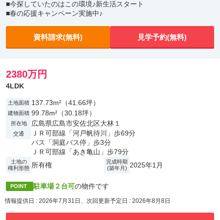
■今探していたのはこの環境♪新生活スタート
■春の応援キャンペーン実施中♪
資料請求(無料)
見学予約(無料)
2380万円
4LDK
137.73m²（41.66坪）
土地面積
99.78m²（30.18坪）
建物面積
広島県広島市安佐北区大林１
所在地
ＪＲ可部線「河戸帆待川」歩69分
交通
バス「洞庭バス停」歩3分
ＪＲ可部線「あき亀山」歩79分
土地の
完成時期
所有権
2025年1月
権利形態
(築年月)
駐車場２台可
の物件です
POINT
情報提供日 : 2026年7月31日、次回更新予定日 : 2026年8月8日