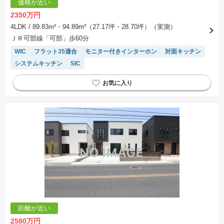
価格が近い
合計額を指します。
※課税対象物件は消費税込みの総額表示のため、不動産広告の販売価格には本体価格の金額は
2350万円
表示されておりません。
※取引にかかる費用：物件の契約手続き、決済、引き渡し時にかかる費用を表示しています。
4LDK
/ 89.83m²・94.89m²（27.17坪・28.70坪）（実測）
不動産会社によって表記有無が異なるため、ご自身で十分な確認をしていただくようにお願い
ＪＲ可部線「可部」歩60分
いたします。
※掲載の省エネ性能ラベル内の物件・住棟・号室名称については最新のものに変更されている
WIC
フラット35適合
モニター付きインターホン
対面キッチン
場合があります。
システムキッチン
SIC
距離が近い
2580万円