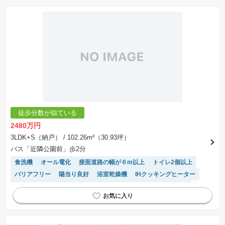
徒歩分数が似ている
2480万円
3LDK+S（納戸）
/ 102.26m²（30.93坪）
バス「近隣公園前」歩2分
食洗機
オール電化
接面道路の幅が６m以上
トイレ2個以上
バリアフリー
陽当り良好
浴室乾燥機
IHクッキングヒーター
モニター付きインターホン
対面キッチン
システムキッチン