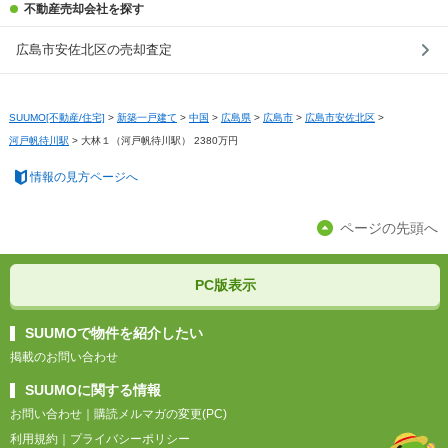
不動産売却会社を探す
広島市安佐北区の売却査定
SUUMO[不動産/住宅]
>
新築一戸建て
>
中国
>
広島県
>
広島市
>
広島市安佐北区
>
河戸帆待川駅
>
大林１（河戸帆待川駅） 2380万円
情報の見方ページへ
ページの先頭へ
PC版表示
SUUMOで物件を紹介したい
掲載のお問い合わせ
SUUMOに関する情報
お問い合わせ
｜
購読メルマガの変更(PC)
利用規約
｜
プライバシーポリシー