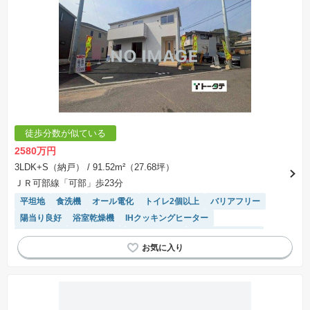
徒歩分数が似ている
2580万円
3LDK+S（納戸）
/ 91.52m²（27.68坪）
ＪＲ可部線「可部」歩23分
平坦地
食洗機
オール電化
トイレ2個以上
バリアフリー
陽当り良好
浴室乾燥機
IHクッキングヒーター
モニター付きインターホン
対面キッチン
システムキッチン
SIC