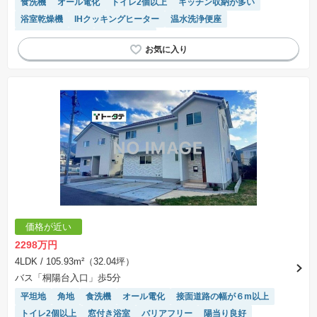
食洗機
オール電化
トイレ2個以上
キッチン収納が多い
浴室乾燥機
IHクッキングヒーター
温水洗浄便座
システムキッチン
閑静な住宅地
価格が近い
2298万円
4LDK
/ 105.93m²（32.04坪）
バス「桐陽台入口」歩5分
平坦地
角地
食洗機
オール電化
接面道路の幅が６m以上
トイレ2個以上
窓付き浴室
バリアフリー
陽当り良好