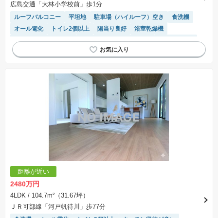
広島交通「大林小学校前」歩1分
ルーフバルコニー
平坦地
駐車場（ハイルーフ）空き
食洗機
オール電化
トイレ2個以上
陽当り良好
浴室乾燥機
IHクッキングヒーター
モニター付きインターホン
温水洗浄便座
対面キッチン
システムキッチン
SIC
距離が近い
2480万円
4LDK
/ 104.7m²（31.67坪）
ＪＲ可部線「河戸帆待川」歩77分