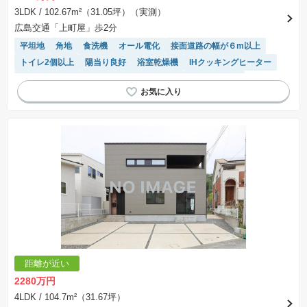
3LDK
/ 102.67m²（31.05坪）（実測）
広島交通「上町屋」歩2分
平坦地
角地
食洗機
オール電化
接面道路の幅が６m以上
トイレ2個以上
陽当り良好
浴室乾燥機
IHクッキングヒーター
モニター付きインターホン
温水洗浄便座
対面キッチン
システムキッチン
SIC
閑静な住宅地
距離が近い
2280万円
4LDK
/ 104.7m²（31.67坪）