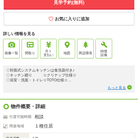
見学予約(無料)
お気に入りに追加
詳しい情報を見る
月々
特徴
画像一覧
間取り
地図
周辺環境
支払い
設備
◇対面式システムキッチンは食洗器付き♪
◇キッチン廻り ☆クリナップ仕様☆
◇浴室・洗面・トイレ☆TOTO仕様☆
◇オール電化・並列３台駐車可能(車種による)
もっと見る
◇小屋裏収納スペースもあり、収納スペース豊富です
◇玄関収納上下２か所+収納物入
◇広い駐車場なのでお子様のプール・BBQなど多彩な楽しみができますね♪
物件概要・詳細
◇洞庭バス停：徒歩3分
相談
引渡可能時期
◇大林保育園：徒歩8分
◇三入幼稚園：徒歩28分
１種住居
用途地域
◇広島市立大林小学校：徒歩8分
◇広島市立三入中学校：徒歩36分