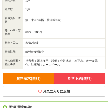
販売戸数
1戸
総戸数
1戸
私道負担・道
無、東3.2ｍ幅（接道幅6ｍ）
路
建ぺい率・容
60％・200％
積率
構造・工法
木造2階建
断熱性能
5段階/7段階中
その他概要・
担当者：川上洋平、設備：公営水道、本下水、オール電
特記事項
化、駐車場：カースペース
資料請求(無料)
見学予約(無料)
お気に入りに追加
周辺環境
(6件)