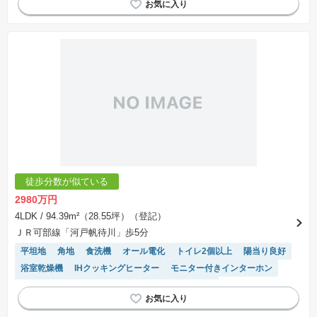
徒歩分数が似ている
2980万円
4LDK
/ 94.39m²（28.55坪）（登記）
ＪＲ可部線「河戸帆待川」歩5分
平坦地
角地
食洗機
オール電化
トイレ2個以上
陽当り良好
浴室乾燥機
IHクッキングヒーター
モニター付きインターホン
温水洗浄便座
対面キッチン
システムキッチン