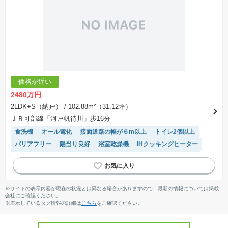
価格が近い
2480万円
2LDK+S（納戸）
/ 102.88m²（31.12坪）
ＪＲ可部線「河戸帆待川」歩16分
食洗機
オール電化
接面道路の幅が６m以上
トイレ2個以上
バリアフリー
陽当り良好
浴室乾燥機
IHクッキングヒーター
モニター付きインターホン
温水洗浄便座
対面キッチン
SIC
※サイトの表示内容が現在の状況とは異なる場合がありますので、最新の情報については掲載
会社にご確認ください。
※表示しているタグ情報の詳細は
こちら
をご確認ください。