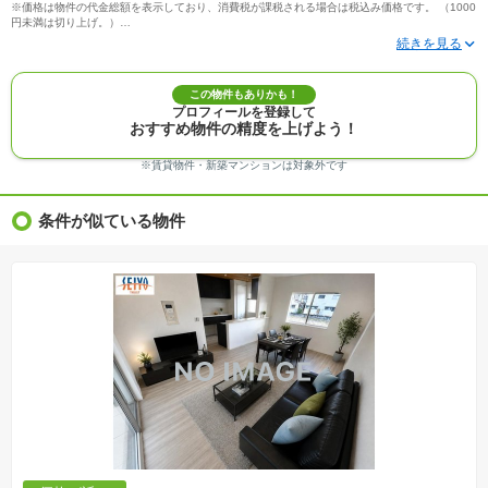
※価格は物件の代金総額を表示しており、消費税が課税される場合は税込み価格です。 （1000
円未満は切り上げ。）
※写真に写っている、またはパース（絵）や間取り図に描かれている家具や車などは、特にコ
メントがない場合、販売価格に含まれません。
※敷地権利が定期借地権のものは価格に権利金を含みます。
※建築条件付き土地価格には、建物価格は含まれません。
この物件もありかも！
※物件情報は、原則として情報提供日の２日前に最終確認した情報です。
プロフィールを登録して
※完成予想図はいずれも外構、植栽、外観等実際のものとは多少異なることがあります。
おすすめ物件の精度を上げよう！
※モデルルーム・モデルハウス・展示場・ショールームの画像の場合、今回販売の物件と異な
る場合があります。
※ＣＧ合成の画像の場合、実際とは多少異なる場合があります。
※賃貸物件・新築マンションは対象外です
※物件特徴：販売戸数が複数の物件は、全ての住戸に該当しない項目もあります。
※完成後１年以上を経過した未入居物件が掲載される場合があります。ご了承ください。
※新着：物件情報が「SUUMO」に掲載された日から１週間表示されます。
条件が似ている物件
※価格更新：物件価格が変更された日から１週間表示されます。
※販売予定物件はすべて、販売開始するまで契約または予約の申込みはできません。
※購入の前には物件内容や契約条件についてご自身で十分な確認をしていただくようにお願い
いたします。
※建築条件土地の情報内に掲載されている、建物プラン例は、土地購入者の設計プランの参考
の一例であって、プランの採用可否は任意です。
※土地（建築条件なし）で「建物プラン例」が表記してある時、そのプラン例は特定の建築請
負会社によるもので、当該建築請負会社以外で建てた場合、同様のものが同価格で建てられる
とは限りません。また建築請負会社を特定するものではありません。
※建築条件付き土地とは、その土地に建築する建物の建築請負契約が、一定期間内に成立する
ことを条件として売買される土地のことをいいます。建築請負契約成立に向けて設計プランを
協議するため、土地購入者が自己の希望する建物の設計協議をするために必要な相当の期間の
交渉期間が設定され、その期間内で希望を満たすプランが実現できたかどうかにより結論を出
します。なお、この期間は概ね3ヶ月程度とされています。納得のいくプランが出来ず、建築請
負契約が成立しない場合、土地売買契約は白紙に戻り、土地契約にかかった代金（土地代金、
手付金など）は名目のいかんに関わらず、全て返却されます。
※課税対象物件の「価格」や「費用等」は消費税込みの「総額表示」で統一しています。
※「本体価格」とは、課税対象物件においては「消費税を除いた建物価格」と「土地価格」の