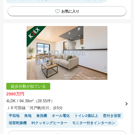
浴室乾燥機
モニター付きインターホン
温水洗浄便座
対面キッチン
システムキッチン
閑静な住宅地
徒歩分数が似ている
2980万円
4LDK
/ 94.39m²（28.55坪）
ＪＲ可部線「河戸帆待川」歩5分
平坦地
角地
食洗機
オール電化
トイレ2個以上
窓付き浴室
浴室乾燥機
IHクッキングヒーター
モニター付きインターホン
温水洗浄便座
対面キッチン
システムキッチン