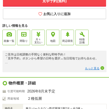
見学予約(無料)
お気に入りに追加
詳しい情報を見る
月々
特徴
画像一覧
間取り
地図
周辺環境
支払い
設備
ご見学は日程調整の手間なく便利な即時予約！
「見学予約」ボタンから希望の日時を選択→当日現地でお待ち合わせ。
■複数駅利用で都心へ軽快アクセス！
もっと見る
-西武西武園線「西武園」駅徒歩8分、西武多摩湖線「多摩湖」駅徒歩11
分！
-「東村山」駅から新宿線・西武園線・国分寺線利用も◎
■都立狭山公園 徒歩8分。多摩湖など、自然豊かなスポットが身近！
物件概要・詳細
■小学校徒歩8分、中学校徒歩5分。子育て世帯にも嬉しい住環境。
■快適に暮らせるZEH水準省エネ住宅！
2026年8月末予定
引渡可能時期
■LDKは18.5帖×4面採光で明るく風通し良好。食洗機など快適設備も！
■土間収納付きで、ベビーカーや雨具などがすっきり！
２種低層
用途地域
物件名
兼六パークタウン西武園第1期2次＜全2棟＞