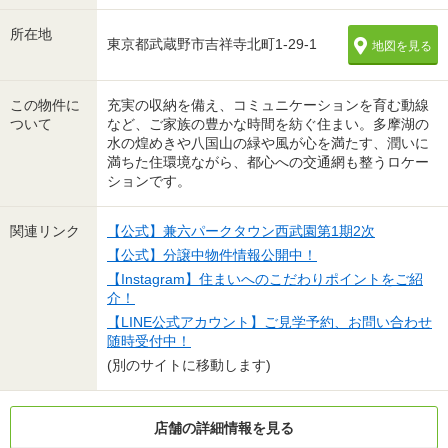
所在地
東京都武蔵野市吉祥寺北町1-29-1
地図を見る
この物件に
充実の収納を備え、コミュニケーションを育む動線
ついて
など、ご家族の豊かな時間を紡ぐ住まい。多摩湖の
水の煌めきや八国山の緑や風が心を満たす、潤いに
満ちた住環境ながら、都心への交通網も整うロケー
ションです。
関連リンク
【公式】兼六パークタウン西武園第1期2次
【公式】分譲中物件情報公開中！
【Instagram】住まいへのこだわりポイントをご紹
介！
【LINE公式アカウント】ご見学予約、お問い合わせ
随時受付中！
(別のサイトに移動します)
店舗の詳細情報を見る