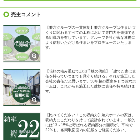
売主コメント
【兼六グループの一貫体制】兼六グループは住まいづ
くりに関わるすべての工程において専門力を発揮でき
る組織力を有しています。グループ各社が密な連携に
より信頼いただける住まいをプロデュースいたしま
す。
【信頼の積み重ねで1万3千棟の供給】「建てた家は責
任を持っていつまでも見守り続ける」それが施工した
会社の責任だと思います。50年超の歴史をもつ兼六ホ
ームは、これからも施工した建物に責任を持ち続けま
す。
【比べてください！この収納力】兼六ホームの家は、
収納力にこだわりを持って設計されています。一般的
には13～15%と呼ばれる収納部分の面積が、平均で
22%も。各間取図面内の記載をご確認ください。