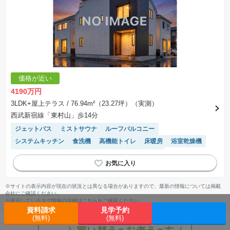
価格が近い
4190万円
3LDK+屋上テラス
/ 76.94m²（23.27坪）（実測）
西武新宿線「東村山」歩14分
ジェットバス
ミストサウナ
ルーフバルコニー
システムキッチン
食洗機
高機能トイレ
床暖房
浴室乾燥機
窓付き浴室
角地
トイレ2個以上
温水洗浄便座
モニター付きインターホン
※サイトの表示内容が現在の状況とは異なる場合がありますので、最新の情報については掲載
会社にご確認ください。
※表示しているタグ情報の詳細は
こちら
をご確認ください。
資料請求
見学予約
(無料)
(無料)