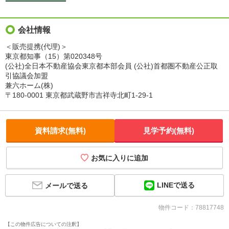
会社情報
＜販売提携(代理)＞
東京都知事（15）第020348号
(公社)全日本不動産協会東京都本部会員 (公社)首都圏不動産公正取
引協議会加盟
兼六ホーム(株)
〒180-0001 東京都武蔵野市吉祥寺北町1-29-1
資料請求(無料)
見学予約(無料)
お気に入りに追加
LINEで送る
メールで送る
物件コード：78817748
【この物件広告についての注釈】