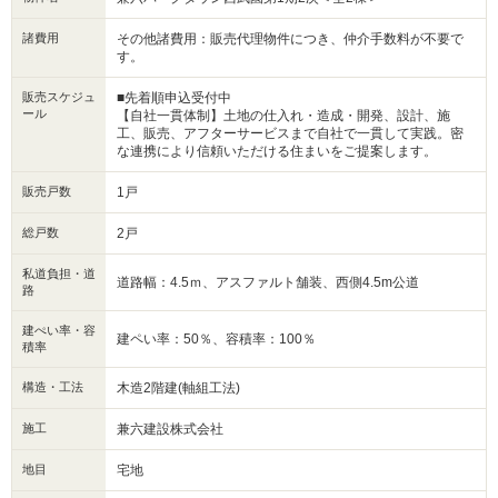
諸費用
その他諸費用：販売代理物件につき、仲介手数料が不要で
す。
販売スケジュ
■先着順申込受付中
ール
【自社一貫体制】土地の仕入れ・造成・開発、設計、施
工、販売、アフターサービスまで自社で一貫して実践。密
な連携により信頼いただける住まいをご提案します。
販売戸数
1戸
総戸数
2戸
私道負担・道
道路幅：4.5ｍ、アスファルト舗装、西側4.5m公道
路
建ぺい率・容
建ペい率：50％、容積率：100％
積率
構造・工法
木造2階建(軸組工法)
施工
兼六建設株式会社
地目
宅地