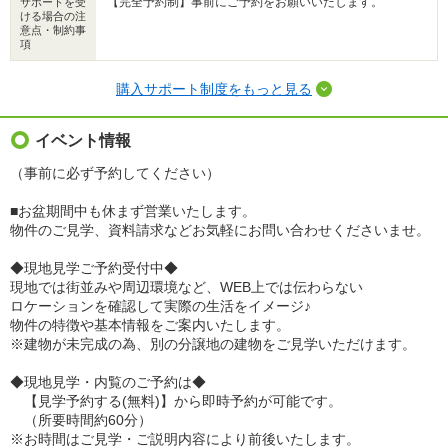
【完全予約制】事前にご予約をお願いいたします。
サポートを受
ける場合の注
意点・制約事
項
購入サポート制度をもっと見る
イベント情報
（事前に必ず予約してください）
■お盆期間中も休まず営業いたします。
物件のご見学、資料請求などお気軽にお問い合わせくださいませ。
◆現地見学ご予約受付中◆
現地では街並みや周辺環境など、WEB上では伝わらない
ロケーションを確認して実際の生活をイメージ♪
物件の特徴や基本情報をご案内いたします。
※建物が未完成の為、別の分譲地の建物をご見学いただけます。
◆現地見学・内覧のご予約は◆
【見学予約する(無料)】から即時予約が可能です。
（所要時間約60分）
※お時間はご見学・ご説明内容により前後いたします。