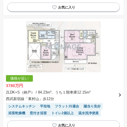
浴室乾燥機
窓付き浴室
トイレ2個以上
温水洗浄便座
閑静な住宅地
２面採光
モニター付きインターホン
価格が近い
3780万円
2LDK+S（納戸）
/ 84.23m²、うち１階車庫12.15m²
西武新宿線「東村山」歩12分
システムキッチン
平坦地
フラット35適合
陽当り良好
浴室乾燥機
窓付き浴室
トイレ2個以上
温水洗浄便座
閑静な住宅地