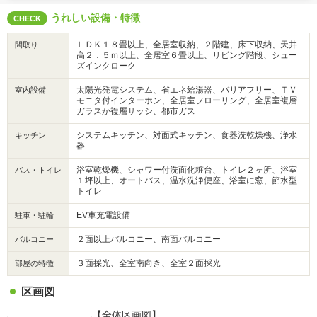
うれしい設備・特徴
CHECK
ＬＤＫ１８畳以上、全居室収納、２階建、床下収納、天井
間取り
高２．５ｍ以上、全居室６畳以上、リビング階段、シュー
ズインクローク
太陽光発電システム、省エネ給湯器、バリアフリー、ＴＶ
室内設備
モニタ付インターホン、全居室フローリング、全居室複層
ガラスか複層サッシ、都市ガス
システムキッチン、対面式キッチン、食器洗乾燥機、浄水
キッチン
器
浴室乾燥機、シャワー付洗面化粧台、トイレ２ヶ所、浴室
バス・トイレ
１坪以上、オートバス、温水洗浄便座、浴室に窓、節水型
トイレ
EV車充電設備
駐車・駐輪
２面以上バルコニー、南面バルコニー
バルコニー
３面採光、全室南向き、全室２面採光
部屋の特徴
区画図
【全体区画図】