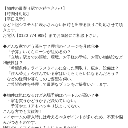
【物件の最寄り駅でお待ち合わせ】
【時間外対応】
【平日見学】
など上記システムに表示されない日時も出来る限りご対応させて頂
きます。
お電話【0120-774-999】までお気軽にご相談下さい。
◆どんな家でどう暮らす？理想のイメージを具体化◆
「予算」いくらローンが組めるの？
「立地」駅までの距離、環境、お子様の学校、お買い物施設など
利便性は？
「希望条件」ライフスタイルに合った間取り、広さ、設備は？
「住み替え」今住んでいる家はいくらくらいになるんだろう？
などの疑問や暮らしのご要望を伺い、
ご希望条件を整理して最適なプランをご提案いたします。
◆物件は気になるけど来場予約はハードルが高い？◆
・家を買うかどうかまだ決めていない。
・予算やエリアもハッキリ決まってない。
こんな方でも大歓迎！
マイホームの購入時には考えるべきポイントが多いため、不安や悩
みがつきものです。
納得のいくマイホームを手に入れるために