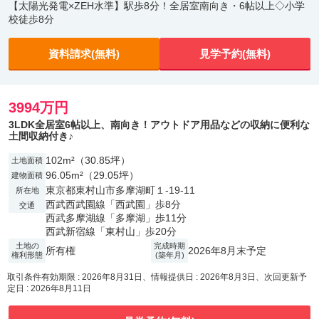
【太陽光発電×ZEH水準】駅歩8分！全居室南向き・6帖以上◇小学
校徒歩8分
資料請求(無料)
見学予約(無料)
3994万円
3LDK全居室6帖以上、南向き！アウトドア用品などの収納に便利な
土間収納付き♪
102m²（30.85坪）
土地面積
96.05m²（29.05坪）
建物面積
東京都東村山市多摩湖町１-19-11
所在地
西武西武園線「西武園」歩8分
交通
西武多摩湖線「多摩湖」歩11分
西武新宿線「東村山」歩20分
土地の
完成時期
所有権
2026年8月末予定
権利形態
(築年月)
取引条件有効期限 : 2026年8月31日、情報提供日 : 2026年8月3日、次回更新予
定日 : 2026年8月11日