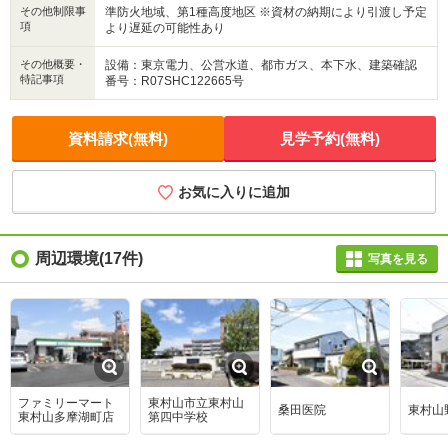
その他制限事
準防火地域、第1種高度地区 ※資材の納期により引渡し予定
項
より遅延の可能性あり
その他概要・
設備：東京電力、公営水道、都市ガス、本下水、建築確認
特記事項
番号：R07SHC122665号
資料請求(無料)
見学予約(無料)
お気に入りに追加
周辺環境
(17件)
写真を見る
ファミリーマート
東村山市立東村山
桑田医院
東村山
東村山多摩湖町店
第四中学校