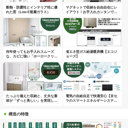
断熱・防露性とインテリア性に優
マグネットで収納を自由自在にレ
れた窓（Low-E複層ガラス）
イアウト！お手入れカンタンで、
キレイなキッチン。
何年使ってもお手入れスムーズ
省エネ型ガス給湯暖房機【エコジ
な、カビに強い「ホーロークリー
ョーズ】
ン浴室パネル」仕様。
たっぷり備えた収納と、丈夫な素
電気の自給自足で快適安心【京セ
材が「ずっと美しい」を実現しま
ラのスマートエネルギーシステ
す。
ム】
構造の特徴