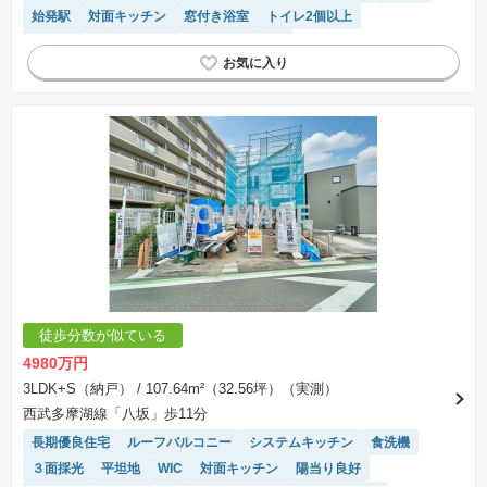
始発駅
対面キッチン
窓付き浴室
トイレ2個以上
温水洗浄便座
モニター付きインターホン
徒歩分数が似ている
4980万円
3LDK+S（納戸）
/ 107.64m²（32.56坪）（実測）
西武多摩湖線「八坂」歩11分
長期優良住宅
ルーフバルコニー
システムキッチン
食洗機
３面採光
平坦地
WIC
対面キッチン
陽当り良好