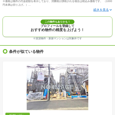
※価格は物件の代金総額を表示しており、消費税が課税される場合は税込み価格です。 （1000
円未満は切り上げ。）
※写真に写っている、またはパース（絵）や間取り図に描かれている家具や車などは、特にコ
メントがない場合、販売価格に含まれません。
※敷地権利が定期借地権のものは価格に権利金を含みます。
※建築条件付き土地価格には、建物価格は含まれません。
この物件もありかも！
※物件情報は、原則として情報提供日の２日前に最終確認した情報です。
プロフィールを登録して
※完成予想図はいずれも外構、植栽、外観等実際のものとは多少異なることがあります。
おすすめ物件の精度を上げよう！
※モデルルーム・モデルハウス・展示場・ショールームの画像の場合、今回販売の物件と異な
る場合があります。
※ＣＧ合成の画像の場合、実際とは多少異なる場合があります。
※賃貸物件・新築マンションは対象外です
※物件特徴：販売戸数が複数の物件は、全ての住戸に該当しない項目もあります。
※完成後１年以上を経過した未入居物件が掲載される場合があります。ご了承ください。
※新着：物件情報が「SUUMO」に掲載された日から１週間表示されます。
条件が似ている物件
※価格更新：物件価格が変更された日から１週間表示されます。
※販売予定物件はすべて、販売開始するまで契約または予約の申込みはできません。
※購入の前には物件内容や契約条件についてご自身で十分な確認をしていただくようにお願い
いたします。
※建築条件土地の情報内に掲載されている、建物プラン例は、土地購入者の設計プランの参考
の一例であって、プランの採用可否は任意です。
※土地（建築条件なし）で「建物プラン例」が表記してある時、そのプラン例は特定の建築請
負会社によるもので、当該建築請負会社以外で建てた場合、同様のものが同価格で建てられる
とは限りません。また建築請負会社を特定するものではありません。
※建築条件付き土地とは、その土地に建築する建物の建築請負契約が、一定期間内に成立する
ことを条件として売買される土地のことをいいます。建築請負契約成立に向けて設計プランを
協議するため、土地購入者が自己の希望する建物の設計協議をするために必要な相当の期間の
交渉期間が設定され、その期間内で希望を満たすプランが実現できたかどうかにより結論を出
します。なお、この期間は概ね3ヶ月程度とされています。納得のいくプランが出来ず、建築請
負契約が成立しない場合、土地売買契約は白紙に戻り、土地契約にかかった代金（土地代金、
手付金など）は名目のいかんに関わらず、全て返却されます。
※課税対象物件の「価格」や「費用等」は消費税込みの「総額表示」で統一しています。
※「本体価格」とは、課税対象物件においては「消費税を除いた建物価格」と「土地価格」の