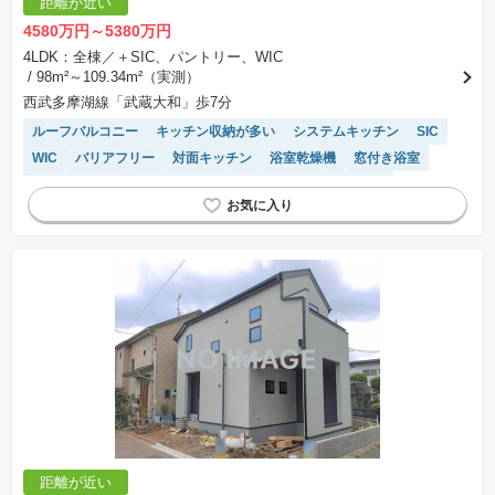
距離が近い
合計額を指します。
※課税対象物件は消費税込みの総額表示のため、不動産広告の販売価格には本体価格の金額は
4580万円～5380万円
表示されておりません。
※取引にかかる費用：物件の契約手続き、決済、引き渡し時にかかる費用を表示しています。
4LDK：全棟／＋SIC、パントリー、WIC
不動産会社によって表記有無が異なるため、ご自身で十分な確認をしていただくようにお願い
/ 98m²～109.34m²（実測）
いたします。
※掲載の省エネ性能ラベル内の物件・住棟・号室名称については最新のものに変更されている
西武多摩湖線「武蔵大和」歩7分
場合があります。
ルーフバルコニー
キッチン収納が多い
システムキッチン
SIC
WIC
バリアフリー
対面キッチン
浴室乾燥機
窓付き浴室
トイレ2個以上
温水洗浄便座
閑静な住宅地
２面採光
モニター付きインターホン
距離が近い