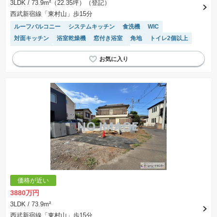
3LDK
/ 73.9m²（22.35坪）（登記）
西武新宿線「東村山」歩15分
ルーフバルコニー
システムキッチン
食洗機
WIC
対面キッチン
浴室乾燥機
窓付き浴室
角地
トイレ2個以上
温水洗浄便座
モニター付きインターホン
価格が近い
3880万円
3LDK
/ 73.9m²
西武新宿線「東村山」歩15分