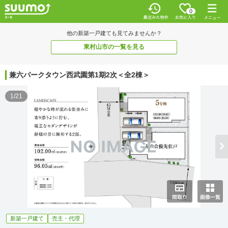
0
他の新築一戸建ても見てみませんか？
東村山市の一覧を見る
兼六パークタウン西武園第1期2次＜全2棟＞
1/21
新築一戸建て
売主・代理