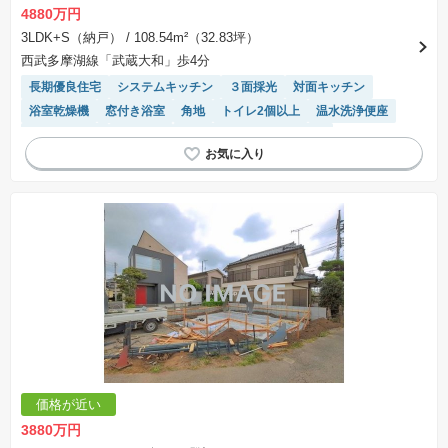
4880万円
3LDK+S（納戸）
/ 108.54m²（32.83坪）
西武多摩湖線「武蔵大和」歩4分
長期優良住宅
システムキッチン
３面採光
対面キッチン
浴室乾燥機
窓付き浴室
角地
トイレ2個以上
温水洗浄便座
閑静な住宅地
２面採光
モニター付きインターホン
価格が近い
3880万円