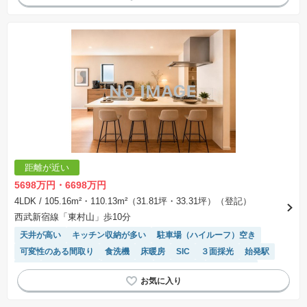
距離が近い
5698万円・6698万円
4LDK
/ 105.16m²・110.13m²（31.81坪・33.31坪）（登記）
西武新宿線「東村山」歩10分
天井が高い
キッチン収納が多い
駐車場（ハイルーフ）空き
可変性のある間取り
食洗機
床暖房
SIC
３面採光
始発駅
WIC
対面キッチン
陽当り良好
浴室乾燥機
窓付き浴室
トイレ2個以上
温水洗浄便座
閑静な住宅地
２面採光
モニター付きインターホン