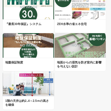
『最長30年保証』システム
ZEH水準の省エネ住宅
地盤保証制度
地面からの湿気を防ぎ室内に影響
を与えない設計
1階の天井は約2..4～2.5ｍの高さ
を確保