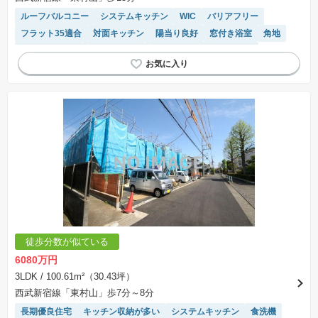
ルーフバルコニー
システムキッチン
WIC
バリアフリー
フラット35適合
対面キッチン
陽当り良好
窓付き浴室
角地
トイレ2個以上
温水洗浄便座
モニター付きインターホン
徒歩分数が似ている
6080万円
3LDK
/ 100.61m²（30.43坪）
西武新宿線「東村山」歩7分～8分
長期優良住宅
キッチン収納が多い
システムキッチン
食洗機