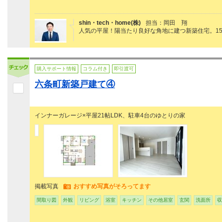
shin・tech・home(株)
担当：岡田 翔
人気の平屋！陽当たり良好な角地に建つ新築住宅。1
購入サポート情報
コラム付き
即引渡可
六条町新築戸建て④
インナーガレージ×平屋21帖LDK、駐車4台のゆとりの家
掲載写真
おすすめ写真がそろってます
間取り図
外観
リビング
浴室
キッチン
その他居室
玄関
洗面所
収