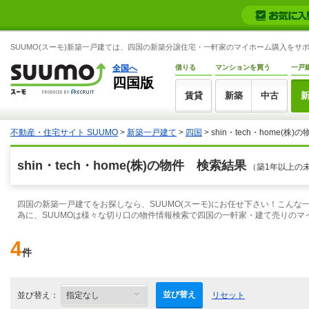
SUUMO(スーモ)新築一戸建ては、四国の新築分譲住宅・一軒家のマイホーム購入をサ
全国へ
借りる
マンションを買う
一戸
四国版
賃貸
新築
中古
不動産・住宅サイト SUUMO
>
新築一戸建て
>
四国
> shin・tech・home(株)
shin・tech・home(株)の物件 検索結果
（築1年以上の
四国の新築一戸建てをお探しなら、SUUMO(スーモ)にお任せ下さい！こん
為に、SUUMOは様々な切り口の物件情報検索で四国の一軒家・建て売りのマ
4
件
並び替え
並び替え：
リセット