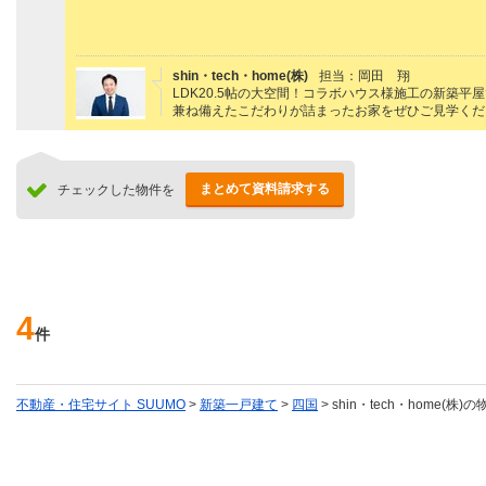
shin・tech・home(株)
担当：岡田 翔
LDK20.5帖の大空間！コラボハウス様施工の新築
兼ね備えたこだわりが詰まったお家をぜひご見学くだ
まとめて資料請求する
チェックした物件を
4
件
不動産・住宅サイト SUUMO
>
新築一戸建て
>
四国
> shin・tech・home(株)