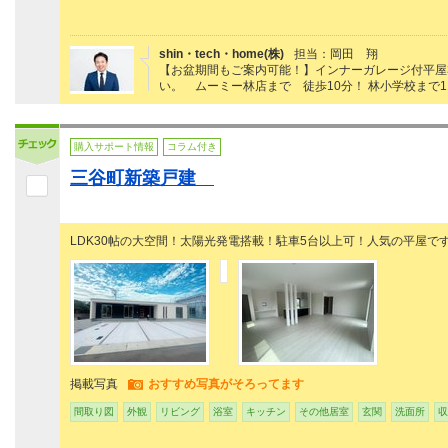
shin・tech・home(株)
担当：岡田 翔
【お盆期間もご案内可能！】インナーガレージ付平屋3
い。 ムーミー林店まで 徒歩10分！ 林小学校まで11
購入サポート情報
コラム付き
三谷町新築戸建
LDK30帖の大空間！太陽光発電搭載！駐車5台以上可！人気の平屋で
掲載写真
おすすめ写真がそろってます
間取り図
外観
リビング
浴室
キッチン
その他居室
玄関
洗面所
収