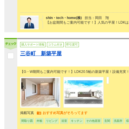
shin・tech・home(株)
担当：岡田 翔
【お盆期間もご案内可能です！】人気の平屋！LDKは
購入サポート情報
コラム付き
即引渡可
三谷町 新築平屋
【G・W期間もご案内可能です！】LDK20.5帖の新築平屋！設備充実
掲載写真
おすすめ写真がそろってます
間取り図
外観
リビング
浴室
キッチン
その他居室
玄関
洗面所
収