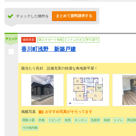
まとめて資料請求する
チェックした物件を
価格更新
購入サポート情報
コラム付き
即引渡可
香川町浅野 新築戸建
陽当たり良好、設備充実の快適な角地新平屋！
掲載写真
おすすめ写真がそろってます
間取り図
外観
リビング
浴室
キッチン
洗面所
収納
トイレ
周辺環
その他内観