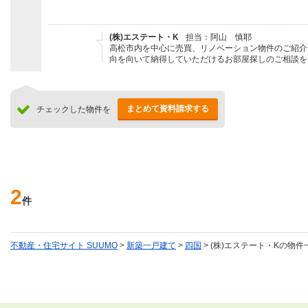
(株)エステート・K
担当：阿山 慎耶
高松市内を中心に売買、リノベーション物件のご紹介
向を向いて納得していただけるお部屋探しのご相談を
まとめて資料請求する
チェックした物件を
2
件
不動産・住宅サイト SUUMO
>
新築一戸建て
>
四国
> (株)エステート・Kの物件