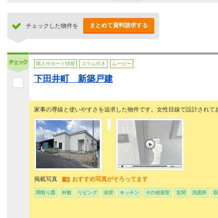
まとめて資料請求する
チェックした物件を
購入サポート情報
コラム付き
ムービー
下田井町 新築戸建
家事の導線と使いやすさを追求した物件です。女性目線で設計されて
掲載写真
おすすめ写真がそろってます
間取り図
外観
リビング
浴室
キッチン
その他居室
玄関
洗面所
収