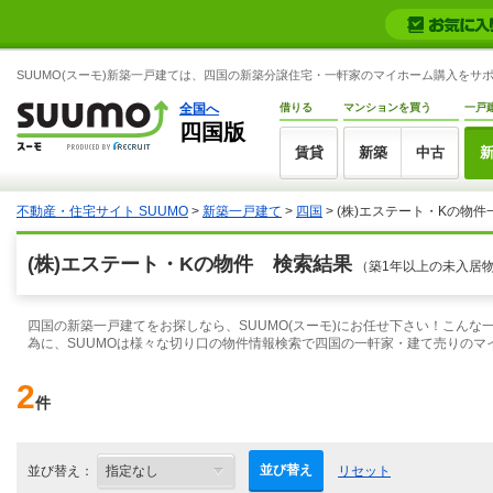
SUUMO(スーモ)新築一戸建ては、四国の新築分譲住宅・一軒家のマイホーム購入をサ
全国へ
借りる
マンションを買う
一戸
四国版
賃貸
新築
中古
不動産・住宅サイト SUUMO
>
新築一戸建て
>
四国
> (株)エステート・Kの物件
(株)エステート・Kの物件 検索結果
（築1年以上の未入居
四国の新築一戸建てをお探しなら、SUUMO(スーモ)にお任せ下さい！こん
為に、SUUMOは様々な切り口の物件情報検索で四国の一軒家・建て売りのマ
2
件
並び替え
並び替え：
リセット