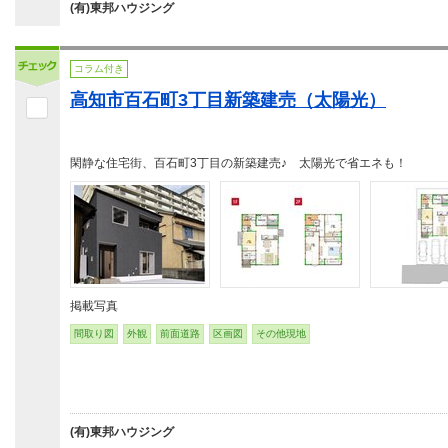
(有)東邦ハウジング
コラム付き
高知市百石町3丁目新築建売（太陽光）
閑静な住宅街、百石町3丁目の新築建売♪ 太陽光で省エネも！
掲載写真
間取り図
外観
前面道路
区画図
その他現地
(有)東邦ハウジング