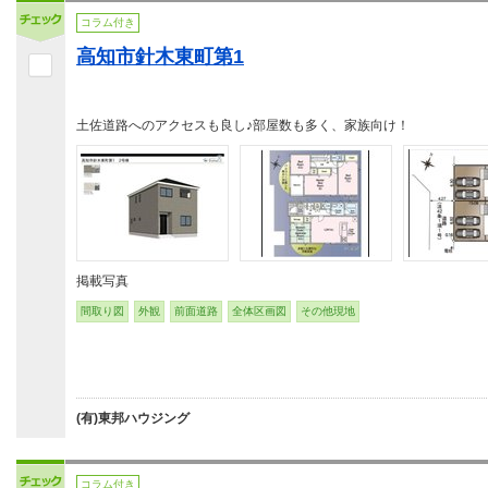
コラム付き
高知市針木東町第1
土佐道路へのアクセスも良し♪部屋数も多く、家族向け！
掲載写真
間取り図
外観
前面道路
全体区画図
その他現地
(有)東邦ハウジング
コラム付き