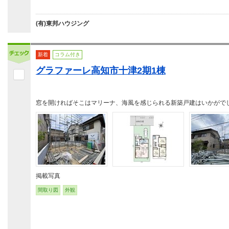
(有)東邦ハウジング
新着
コラム付き
グラファーレ高知市十津2期1棟
窓を開ければそこはマリーナ、海風を感じられる新築戸建はいかがで
掲載写真
間取り図
外観