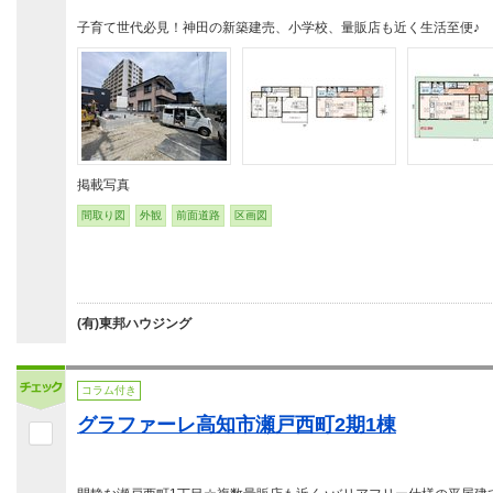
子育て世代必見！神田の新築建売、小学校、量販店も近く生活至便♪
掲載写真
間取り図
外観
前面道路
区画図
(有)東邦ハウジング
コラム付き
グラファーレ高知市瀬戸西町2期1棟