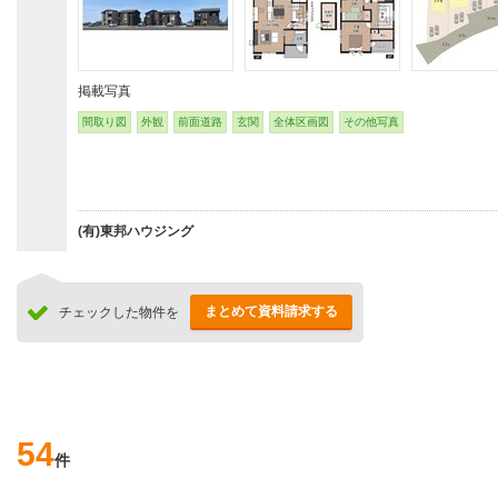
掲載写真
間取り図
外観
前面道路
玄関
全体区画図
その他写真
(有)東邦ハウジング
まとめて資料請求する
チェックした物件を
54
件