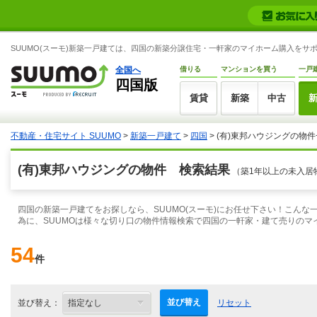
SUUMO(スーモ)新築一戸建ては、四国の新築分譲住宅・一軒家のマイホーム購入をサ
全国へ
借りる
マンションを買う
一戸
四国版
賃貸
新築
中古
不動産・住宅サイト SUUMO
>
新築一戸建て
>
四国
> (有)東邦ハウジングの物
(有)東邦ハウジングの物件 検索結果
（築1年以上の未入居
四国の新築一戸建てをお探しなら、SUUMO(スーモ)にお任せ下さい！こん
為に、SUUMOは様々な切り口の物件情報検索で四国の一軒家・建て売りのマ
54
件
並び替え
並び替え：
リセット