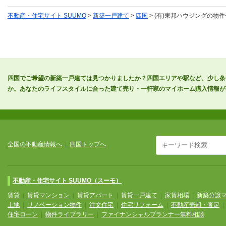
不動産・住宅サイト SUUMO
>
新築一戸建て
>
四国
> (有)東邦ハウジングの物
四国でご希望の新築一戸建ては見つかりましたか？四国エリアや駅など、少し条
か。あなたのライフスタイルに合った建て売り・一軒家のマイホーム購入情報が
全国の不動産情報へ
|
四国トップへ
不動産・住宅サイト SUUMO（スーモ）
賃貸
|
賃貸マンション
|
賃貸アパート
|
賃貸一戸建て
|
家賃相場
|
新築分譲
土地
|
リノベーション物件
|
注文住宅
|
住宅リフォーム
|
不動産売却・査定
住宅ローン
|
物件ライブラリー
|
ファイナンシャルプランナー無料相談