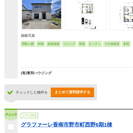
掲載写真
間取り図
外観
前面道路
リビング
浴室
キッチン
その他居室
玄関
(有)東邦ハウジング
まとめて資料請求する
チェックした物件を
コラム付き
グラファーレ香南市野市町西野6期1棟