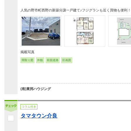
人気の野市町西野の新築分譲一戸建て♪フジグランも近く買物も便利！
掲載写真
間取り図
外観
前面道路
区画図
(有)東邦ハウジング
コラム付き
タマタウン介良