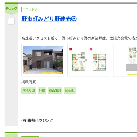
コラム付き
野市町みどり野建売⑤
高速道アクセスも近く、野市町みどり野の新築戸建、太陽光発電で省
掲載写真
間取り図
外観
前面道路
区画図
(有)東邦ハウジング