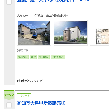
新築戸建 大そね甲次右衛門 3LDK
大そね甲 小学校近 生活利便性良好♪
掲載写真
間取り図
外観
前面道路
その他現地
(有)東邦ハウジング
コラム付き
高知市大津甲新築建売①