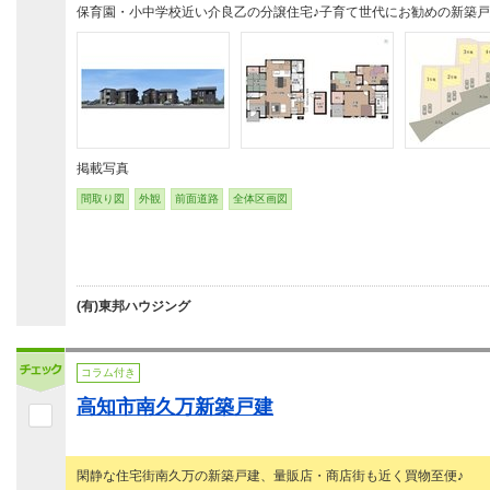
保育園・小中学校近い介良乙の分譲住宅♪子育て世代にお勧めの新築
掲載写真
間取り図
外観
前面道路
全体区画図
(有)東邦ハウジング
コラム付き
高知市南久万新築戸建
閑静な住宅街南久万の新築戸建、量販店・商店街も近く買物至便♪