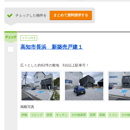
まとめて資料請求する
チェックした物件を
コラム付き
高知市長浜 新築売戸建１
広々とした約62坪の敷地 6台以上駐車可！
掲載写真
外観
リビング
浴室
キッチン
その他居室
玄関
収納
トイレ
その他