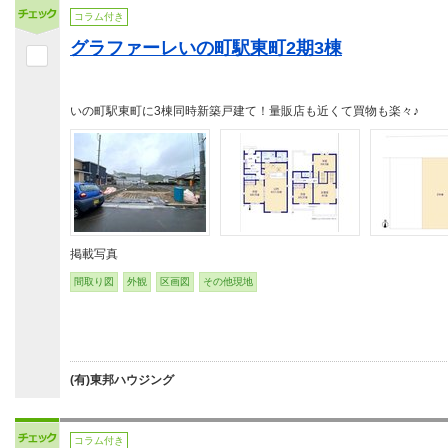
コラム付き
グラファーレいの町駅東町2期3棟
いの町駅東町に3棟同時新築戸建て！量販店も近くて買物も楽々♪
掲載写真
間取り図
外観
区画図
その他現地
(有)東邦ハウジング
コラム付き