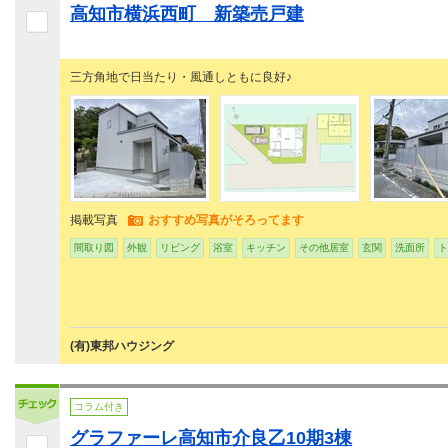
高知市横浜西町 新築売戸建
三方角地で日当たり・風通しともに良好♪
掲載写真
おすすめ写真がそろってます
間取り図
外観
リビング
浴室
キッチン
その他居室
玄関
洗面所
ト
(有)東邦ハウジング
コラム付き
グラファーレ高知市介良乙10期3棟