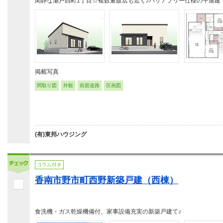
閑静な瀬戸西町1丁目☆複数量販店も近く♪バリアフリー仕様の平屋建
掲載写真
間取り図
外観
前面道路
区画図
(有)東邦ハウジング
コラム付き
香南市野市町西野新築戸建（西棟）
食洗機・ガス乾燥機備付、家事設備充実の新築戸建て♪