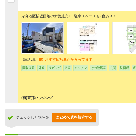
介良地区横堀団地の新築建売♪ 駐車スペースも2台あり！
掲載写真
おすすめ写真がそろってます
間取り図
外観
リビング
浴室
キッチン
その他居室
玄関
洗面所
収
(有)東邦ハウジング
まとめて資料請求する
チェックした物件を