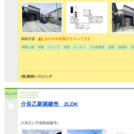
掲載写真
おすすめ写真がそろってます
間取り図
外観
リビング
浴室
キッチン
その他居室
玄関
洗面所
収
(有)東邦ハウジング
コラム付き
介良乙新築建売 2LDK
介良乙に平屋新築建売♪