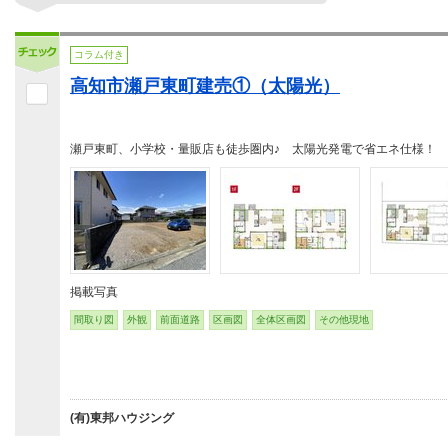
コラム付き
高知市瀬戸東町建売①（太陽光）
瀬戸東町、小学校・量販店も徒歩圏内♪ 太陽光発電で省エネ仕様！
掲載写真
間取り図
外観
前面道路
区画図
全体区画図
その他現地
(有)東邦ハウジング