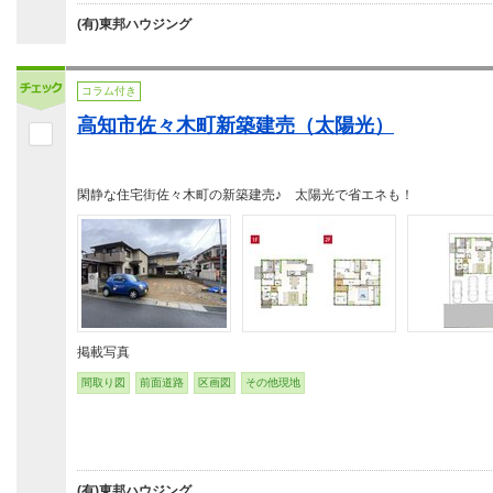
(有)東邦ハウジング
コラム付き
高知市佐々木町新築建売（太陽光）
閑静な住宅街佐々木町の新築建売♪ 太陽光で省エネも！
掲載写真
間取り図
前面道路
区画図
その他現地
(有)東邦ハウジング