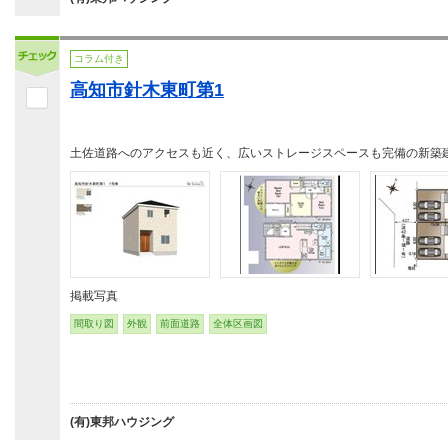
コラム付き
高知市針木東町第1
土佐道路へのアクセスも近く、広いストレージスペースも完備の新築
掲載写真
間取り図
外観
前面道路
全体区画図
(有)東邦ハウジング