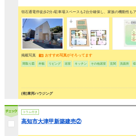
領石通電停徒歩2分♪駐車場スペースも2台分確保し、家族の機動性も
掲載写真
おすすめ写真がそろってます
間取り図
外観
リビング
浴室
キッチン
その他居室
玄関
洗面所
収
(有)東邦ハウジング
コラム付き
高知市大津甲新築建売②