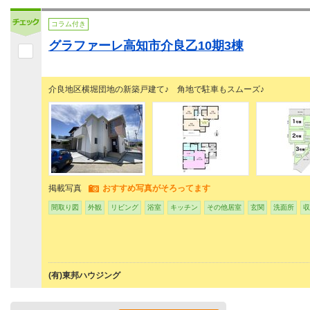
コラム付き
グラファーレ高知市介良乙10期3棟
介良地区横堀団地の新築戸建て♪ 角地で駐車もスムーズ♪
掲載写真
おすすめ写真がそろってます
間取り図
外観
リビング
浴室
キッチン
その他居室
玄関
洗面所
収
(有)東邦ハウジング