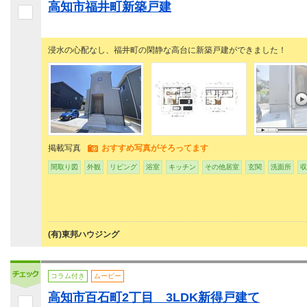
高知市福井町新築戸建
浸水の心配なし、福井町の閑静な高台に新築戸建ができました！
掲載写真
おすすめ写真がそろってます
間取り図
外観
リビング
浴室
キッチン
その他居室
玄関
洗面所
収
(有)東邦ハウジング
コラム付き
ムービー
高知市百石町2丁目 3LDK新得戸建て