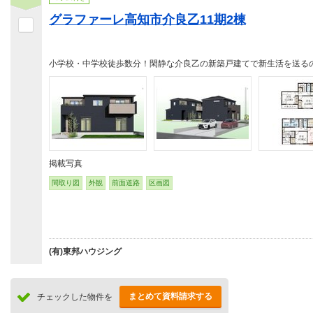
グラファーレ高知市介良乙11期2棟
小学校・中学校徒歩数分！閑静な介良乙の新築戸建てで新生活を送る
掲載写真
間取り図
外観
前面道路
区画図
(有)東邦ハウジング
まとめて資料請求する
チェックした物件を