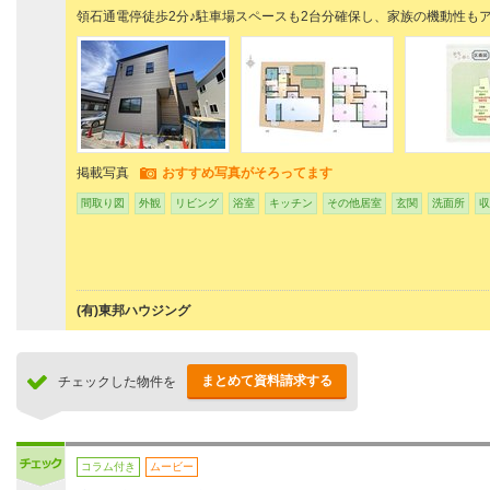
領石通電停徒歩2分♪駐車場スペースも2台分確保し、家族の機動性も
掲載写真
おすすめ写真がそろってます
間取り図
外観
リビング
浴室
キッチン
その他居室
玄関
洗面所
収
(有)東邦ハウジング
まとめて資料請求する
チェックした物件を
コラム付き
ムービー