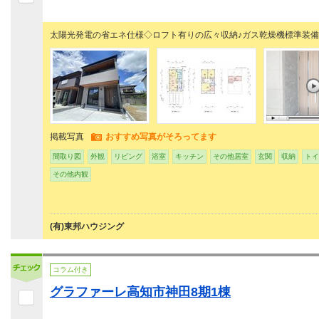
太陽光発電の省エネ仕様◇ロフト有りの広々収納♪ガス乾燥機標準装
掲載写真
おすすめ写真がそろってます
間取り図
外観
リビング
浴室
キッチン
その他居室
玄関
収納
トイ
その他内観
(有)東邦ハウジング
コラム付き
グラファーレ高知市神田8期1棟