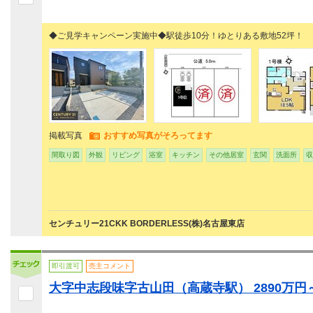
◆ご見学キャンペーン実施中◆駅徒歩10分！ゆとりある敷地52坪！
掲載写真
おすすめ写真がそろってます
間取り図
外観
リビング
浴室
キッチン
その他居室
玄関
洗面所
収
センチュリー21CKK BORDERLESS(株)名古屋東店
即引渡可
売主コメント
大字中志段味字古山田（高蔵寺駅） 2890万円～