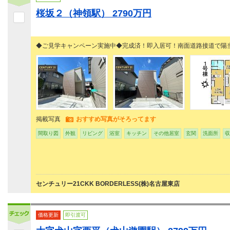
桜坂２（神領駅） 2790万円
◆ご見学キャンペーン実施中◆完成済！即入居可！南面道路接道で陽
掲載写真
おすすめ写真がそろってます
間取り図
外観
リビング
浴室
キッチン
その他居室
玄関
洗面所
収
センチュリー21CKK BORDERLESS(株)名古屋東店
価格更新
即引渡可