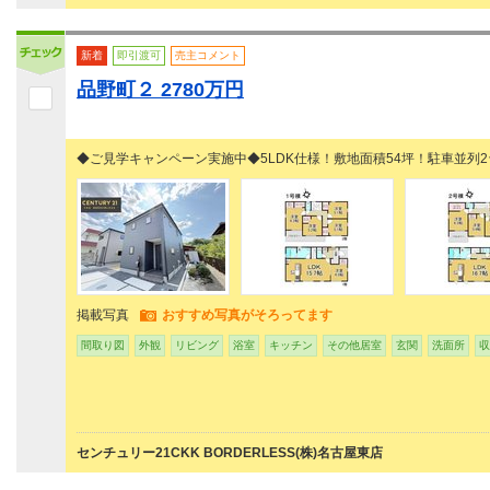
新着
即引渡可
売主コメント
品野町２ 2780万円
◆ご見学キャンペーン実施中◆5LDK仕様！敷地面積54坪！駐車並列2
掲載写真
おすすめ写真がそろってます
間取り図
外観
リビング
浴室
キッチン
その他居室
玄関
洗面所
収
センチュリー21CKK BORDERLESS(株)名古屋東店