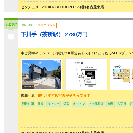
センチュリー21CKK BORDERLESS(株)名古屋東店
即引渡可
売主コメント
下川手（茶所駅） 2780万円
◆ご見学キャンペーン実施中◆駅近徒歩5分！ゆとりある5LDKプラン
掲載写真
おすすめ写真がそろってます
間取り図
外観
リビング
浴室
キッチン
その他居室
玄関
洗面所
収