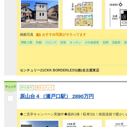
掲載写真
おすすめ写真がそろってます
間取り図
外観
リビング
浴室
キッチン
その他居室
玄関
洗面所
収
センチュリー21CKK BORDERLESS(株)名古屋東店
即引渡可
売主コメント
原山台４（瀬戸口駅） 2890万円
◆ご見学キャンペーン実施中◆最終1棟！駐車3台！南面道路で暖かい