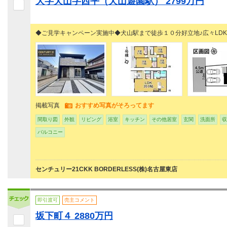
大字犬山字西平（犬山遊園駅） 2799万円
◆ご見学キャンペーン実施中◆犬山駅まで徒歩１０分好立地♪広々LDK
掲載写真
おすすめ写真がそろってます
間取り図
外観
リビング
浴室
キッチン
その他居室
玄関
洗面所
収
バルコニー
センチュリー21CKK BORDERLESS(株)名古屋東店
即引渡可
売主コメント
坂下町４ 2880万円