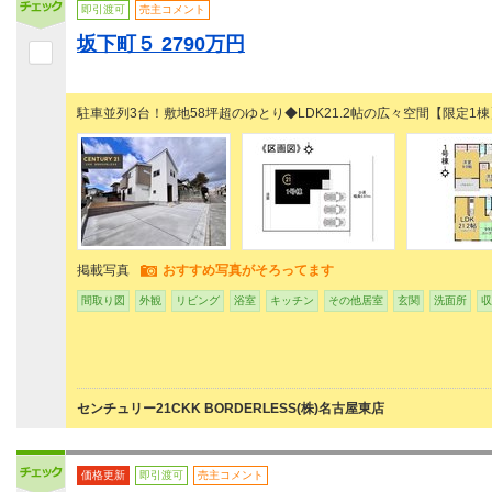
即引渡可
売主コメント
坂下町５ 2790万円
駐車並列3台！敷地58坪超のゆとり◆LDK21.2帖の広々空間【限定1棟
掲載写真
おすすめ写真がそろってます
間取り図
外観
リビング
浴室
キッチン
その他居室
玄関
洗面所
収
センチュリー21CKK BORDERLESS(株)名古屋東店
価格更新
即引渡可
売主コメント