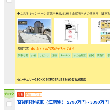
◆ご見学キャンペーン実施中◆最終1棟！全室南向きの間取り！駐車3
掲載写真
おすすめ写真がそろってます
間取り図
外観
リビング
浴室
キッチン
その他居室
玄関
洗面所
収
センチュリー21CKK BORDERLESS(株)名古屋東店
新着
売主コメント
宮後町砂場東（江南駅） 2790万円～3390万円