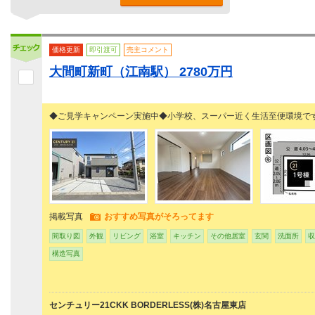
価格更新
即引渡可
売主コメント
大間町新町（江南駅） 2780万円
◆ご見学キャンペーン実施中◆小学校、スーパー近く生活至便環境で
掲載写真
おすすめ写真がそろってます
間取り図
外観
リビング
浴室
キッチン
その他居室
玄関
洗面所
収
構造写真
センチュリー21CKK BORDERLESS(株)名古屋東店