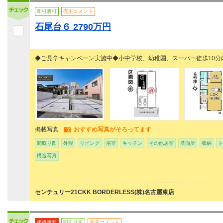
即引渡可
売主コメント
石尾台６ 2790万円
◆ご見学キャンペーン実施中◆小中学校、幼稚園、スーパー徒歩1
掲載写真
おすすめ写真がそろってます
間取り図
外観
リビング
浴室
キッチン
その他居室
洗面所
収納
ト
構造写真
センチュリー21CKK BORDERLESS(株)名古屋東店
価格更新
即引渡可
売主コメント