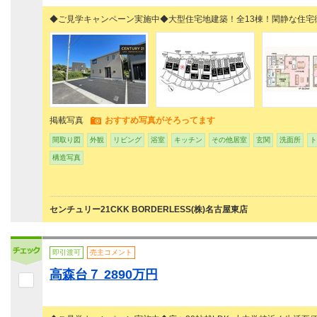
◆ご見学キャンペーン実施中◆大型住宅地建築！全13棟！閑静な住宅
掲載写真
おすすめ写真がそろってます
間取り図
外観
リビング
浴室
キッチン
その他居室
玄関
洗面所
ト
構造写真
センチュリー21CKK BORDERLESS(株)名古屋東店
即引渡可
売主コメント
高森台７ 2890万円