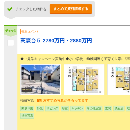
まとめて資料請求する
チェックした物件を
売主コメント
高森台５ 2780万円・2880万円
◆ご見学キャンペーン実施中◆小中学校、幼稚園近く子育て世帯に◎
掲載写真
おすすめ写真がそろってます
間取り図
外観
リビング
浴室
キッチン
その他居室
玄関
洗面所
収
構造写真