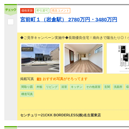
価格更新
即引渡可
売主コメント
宮前町１（岩倉駅） 2780万円・3480万円
◆ご見学キャンペーン実施中◆長期優良住宅！南向きで陽当たり◎！
掲載写真
おすすめ写真がそろってます
間取り図
外観
リビング
浴室
キッチン
その他居室
玄関
洗面所
収
構造写真
センチュリー21CKK BORDERLESS(株)名古屋東店