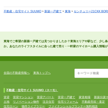
不動産・住宅サイト SUUMO
>
新築一戸建て
>
東海
>
センチュリー21CKK BO
東海でご希望の新築一戸建ては見つかりましたか？東海エリアや駅など、少し条
か。あなたのライフスタイルに合った建て売り・一軒家のマイホーム購入情報が
全国の不動産情報へ
|
東海トップへ
不動産・住宅サイト SUUMO（スーモ）
賃貸
|
賃貸マンション
|
賃貸アパート
|
賃貸一戸建て
|
家賃相場
|
新築分譲
土地
|
リノベーション物件
|
注文住宅
|
住宅リフォーム
|
不動産売却・査定
住宅ローン
|
物件ライブラリー
|
ファイナンシャルプランナー無料相談