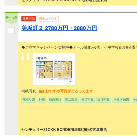
センチュリー21CKK BORDERLESS(株)名古屋東店
価格更新
売主コメント
美坂町２ 2780万円・2880万円
◆ご見学キャンペーン実施中◆オール電化♪公園、小中学校徒歩9分圏
掲載写真
おすすめ写真がそろってます
間取り図
外観
前面道路
周辺環境
構造写真
設備写真
全体区画図
そ
センチュリー21CKK BORDERLESS(株)名古屋東店