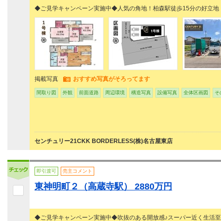
◆ご見学キャンペーン実施中◆人気の角地！柏森駅徒歩15分の好立地
掲載写真
おすすめ写真がそろってます
間取り図
外観
前面道路
周辺環境
構造写真
設備写真
全体区画図
そ
センチュリー21CKK BORDERLESS(株)名古屋東店
即引渡可
売主コメント
東神明町２（高蔵寺駅） 2880万円
◆ご見学キャンペーン実施中◆吹抜のある開放感♪スーパー近く生