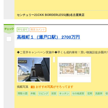
センチュリー21CKK BORDERLESS(株)名古屋東店
即引渡可
売主コメント
高根町１（瀬戸口駅） 2700万円
◆ご見学キャンペーン実施中◆早くも成約棟有！買い物施設徒歩圏内
掲載写真
おすすめ写真がそろってます
間取り図
外観
リビング
浴室
キッチン
その他居室
玄関
洗面所
収