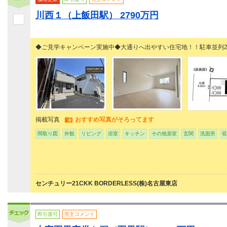
川西１（上飯田駅） 2790万円
◆ご見学キャンペーン実施中◆大通りへ出やすい住宅地！！駐車並列
掲載写真
おすすめ写真がそろってます
間取り図
外観
リビング
浴室
キッチン
その他居室
玄関
洗面所
収
センチュリー21CKK BORDERLESS(株)名古屋東店
即引渡可
売主コメント