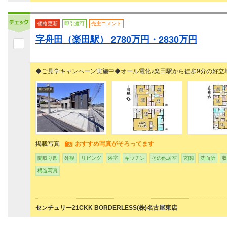
価格更新
即引渡可
売主コメント
字舟田（楽田駅） 2780万円・2830万円
◆ご見学キャンペーン実施中◆オール電化♪楽田駅から徒歩9分の好立
掲載写真
おすすめ写真がそろってます
間取り図
外観
リビング
浴室
キッチン
その他居室
玄関
洗面所
収
構造写真
センチュリー21CKK BORDERLESS(株)名古屋東店