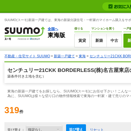
SUUMO(スーモ)新築一戸建ては、東海の新築分譲住宅・一軒家のマイホーム購入をサ
全国へ
借りる
マンションを買う
一戸
東海版
賃貸
新築
中古
不動産・住宅サイト SUUMO
>
新築一戸建て
>
東海
>
センチュリー21CKK BO
センチュリー21CKK BORDERLESS(株)名古屋
築条件付き土地を含む）
東海の新築一戸建てをお探しなら、SUUMO(スーモ)にお任せ下さい！こん
為に、SUUMOは様々な切り口の物件情報検索で東海の一軒家・建て売りのマ
319
件
並び替え
並び替え：
リセット