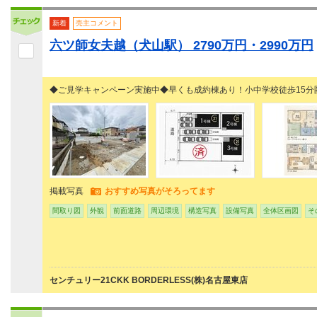
新着
売主コメント
六ツ師女夫越（犬山駅） 2790万円・2990万円
◆ご見学キャンペーン実施中◆早くも成約棟あり！小中学校徒歩15分
掲載写真
おすすめ写真がそろってます
間取り図
外観
前面道路
周辺環境
構造写真
設備写真
全体区画図
そ
センチュリー21CKK BORDERLESS(株)名古屋東店