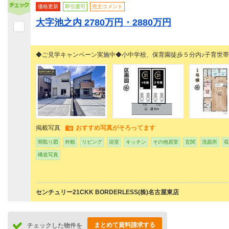
価格更新
即引渡可
売主コメント
大字池之内 2780万円・2880万円
◆ご見学キャンペーン実施中◆小中学校、保育園徒歩５分内♪子育
掲載写真
おすすめ写真がそろってます
間取り図
外観
リビング
浴室
キッチン
その他居室
玄関
洗面所
収
構造写真
センチュリー21CKK BORDERLESS(株)名古屋東店
まとめて資料請求する
チェックした物件を