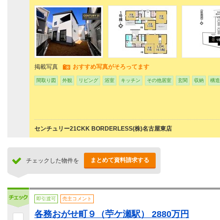
掲載写真
おすすめ写真がそろってます
間取り図
外観
リビング
浴室
キッチン
その他居室
玄関
収納
構造
センチュリー21CKK BORDERLESS(株)名古屋東店
まとめて資料請求する
チェックした物件を
即引渡可
売主コメント
各務おがせ町９（苧ケ瀬駅） 2880万円