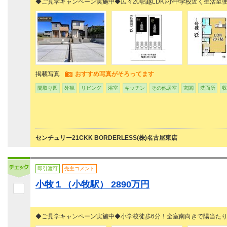
◆ご見学キャンペーン実施中◆広々20帖越LDK♪小中学校近く生活至便
掲載写真
おすすめ写真がそろってます
間取り図
外観
リビング
浴室
キッチン
その他居室
玄関
洗面所
収
センチュリー21CKK BORDERLESS(株)名古屋東店
即引渡可
売主コメント
小牧１（小牧駅） 2890万円
◆ご見学キャンペーン実施中◆小学校徒歩6分！全室南向きで陽当た