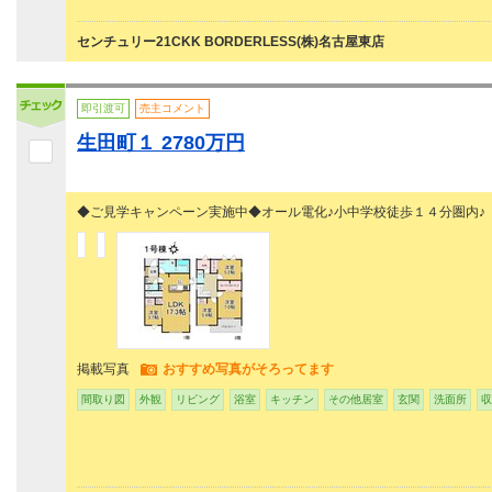
センチュリー21CKK BORDERLESS(株)名古屋東店
即引渡可
売主コメント
生田町１ 2780万円
◆ご見学キャンペーン実施中◆オール電化♪小中学校徒歩１４
掲載写真
おすすめ写真がそろってます
間取り図
外観
リビング
浴室
キッチン
その他居室
玄関
洗面所
収