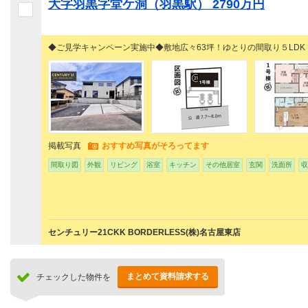
大字羽黒字堂ケ洞（羽黒駅） 2790万円
◆ご見学キャンペーン実施中◆敷地広々63坪！ゆとりの間取り５LDK
掲載写真
おすすめ写真がそろってます
間取り図
外観
リビング
浴室
キッチン
その他居室
玄関
洗面所
収
センチュリー21CKK BORDERLESS(株)名古屋東店
まとめて資料請求する
チェックした物件を