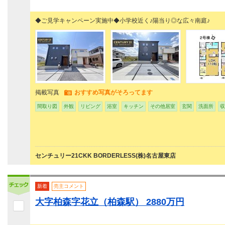
◆ご見学キャンペーン実施中◆小学校近く♪陽当り◎な広々
掲載写真
おすすめ写真がそろってます
間取り図
外観
リビング
浴室
キッチン
その他居室
玄関
洗面所
収
センチュリー21CKK BORDERLESS(株)名古屋東店
新着
売主コメント
大字柏森字花立（柏森駅） 2880万円