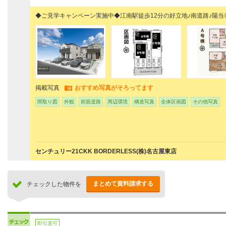
◆ご見学キャンペーン実施中◆江南駅徒歩12分の好立地♪南道路♪陽当
掲載写真
おすすめ写真がそろってます
間取り図
外観
前面道路
周辺環境
構造写真
全体区画図
その他写真
センチュリー21CKK BORDERLESS(株)名古屋東店
まとめて資料請求する
チェックした物件を
即引渡可