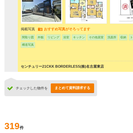
掲載写真
おすすめ写真がそろってます
間取り図
外観
リビング
浴室
キッチン
その他居室
洗面所
収納
ト
構造写真
センチュリー21CKK BORDERLESS(株)名古屋東店
まとめて資料請求する
チェックした物件を
319
件