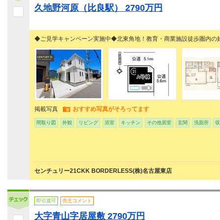
久地野河原（比良駅） 2790万円
◆ご見学キャンペーン実施中◆北東角地！教育・商業施設徒歩圏内の
掲載写真
おすすめ写真がそろってます
間取り図
外観
リビング
浴室
キッチン
その他居室
玄関
洗面所
収
センチュリー21CKK BORDERLESS(株)名古屋東店
即引渡可
売主コメント
大字青山字居屋敷 2790万円