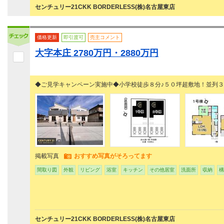
センチュリー21CKK BORDERLESS(株)名古屋東店
価格更新
即引渡可
売主コメント
大字本庄 2780万円・2880万円
◆ご見学キャンペーン実施中◆小学校徒歩８分♪５０坪超敷地！並列
掲載写真
おすすめ写真がそろってます
間取り図
外観
リビング
浴室
キッチン
その他居室
洗面所
収納
構
センチュリー21CKK BORDERLESS(株)名古屋東店