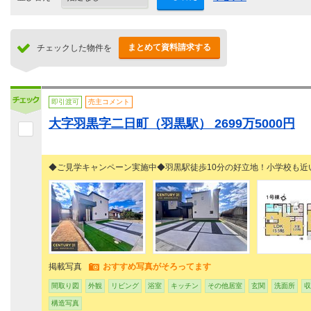
まとめて資料請求する
チェックした物件を
即引渡可
売主コメント
大字羽黒字二日町（羽黒駅） 2699万5000円
◆ご見学キャンペーン実施中◆羽黒駅徒歩10分の好立地！小学校
掲載写真
おすすめ写真がそろってます
間取り図
外観
リビング
浴室
キッチン
その他居室
玄関
洗面所
収
構造写真