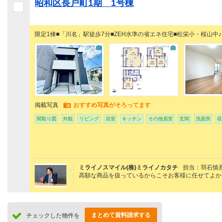
昭和区長戸町1期 1号棟
限定1棟■「川名」駅徒歩7分■ZEH水準の省エネ住宅■松栄小・桜山中♪
掲載写真
おすすめ写真がそろってます
間取り図
外観
リビング
浴室
キッチン
その他居室
玄関
洗面所
収
ミライノスマイル(株)ミライノカタチ
担当：羽石慎
高額な商品を扱っているからこそお客様に任せてよか
まとめて資料請求する
チェックした物件を