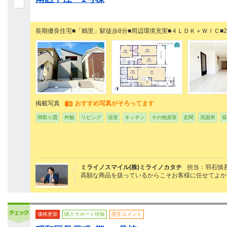
長期優良住宅■「鶴里」駅徒歩8分■周辺環境充実■４ＬＤＫ＋ＷＩＣ■
掲載写真
おすすめ写真がそろってます
間取り図
外観
リビング
浴室
キッチン
その他居室
玄関
洗面所
収
ミライノスマイル(株)ミライノカタチ
担当：羽石慎
高額な商品を扱っているからこそお客様に任せてよか
価格更新
購入サポート情報
売主コメント