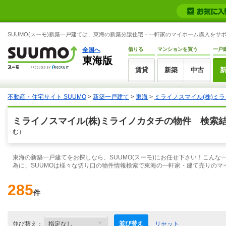
SUUMO(スーモ)新築一戸建ては、東海の新築分譲住宅・一軒家のマイホーム購入をサ
全国へ
借りる
マンションを買う
一戸
東海版
賃貸
新築
中古
不動産・住宅サイト SUUMO
>
新築一戸建て
>
東海
>
ミライノスマイル(株)ミ
ミライノスマイル(株)ミライノカタチの物件 検索
む）
東海の新築一戸建てをお探しなら、SUUMO(スーモ)にお任せ下さい！こん
為に、SUUMOは様々な切り口の物件情報検索で東海の一軒家・建て売りのマ
285
件
並び替え
並び替え：
リセット