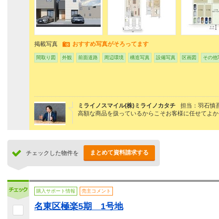
掲載写真
おすすめ写真がそろってます
間取り図
外観
前面道路
周辺環境
構造写真
設備写真
区画図
その他
ミライノスマイル(株)ミライノカタチ
担当：羽石慎
高額な商品を扱っているからこそお客様に任せてよか
まとめて資料請求する
チェックした物件を
購入サポート情報
売主コメント
名東区極楽5期 1号地