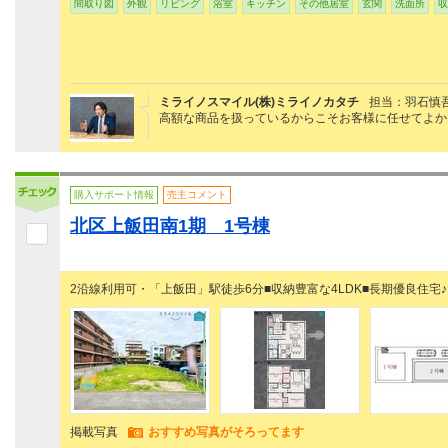
間取り図
外観
リビング
浴室
キッチン
その他居室
玄関
洗面所
収
ミライノスマイル(株)ミライノカタチ
担当：羽石慎
高額な商品を扱っているからこそお客様に任せてよか
購入サポート情報
売主コメント
北区上飯田南1期 1号棟
2沿線利用可・「上飯田」駅徒歩6分■収納豊富な4LDK■長期優良住宅♪
掲載写真
おすすめ写真がそろってます