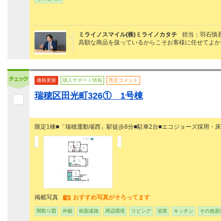
ミライノスマイル(株)ミライノカタチ
担当：羽石慎
高額な商品を扱っているからこそお客様に任せてよか
価格更新
購入サポート情報
売主コメント
瑞穂区田光町326① 1号棟
限定1棟■「瑞穂運動場西」駅徒歩8分■駐車2台■エコジョーズ採用・床
掲載写真
おすすめ写真がそろってます
間取り図
外観
前面道路
周辺環境
リビング
浴室
キッチン
その他居