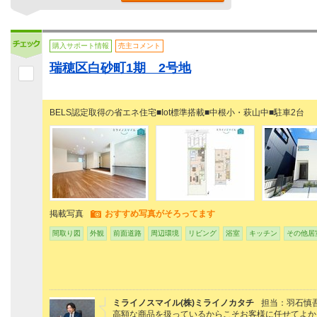
購入サポート情報
売主コメント
瑞穂区白砂町1期 2号地
BELS認定取得の省エネ住宅■Iot標準搭載■中根小・萩山中■駐車2台
掲載写真
おすすめ写真がそろってます
間取り図
外観
前面道路
周辺環境
リビング
浴室
キッチン
その他居
ミライノスマイル(株)ミライノカタチ
担当：羽石慎
高額な商品を扱っているからこそお客様に任せてよか