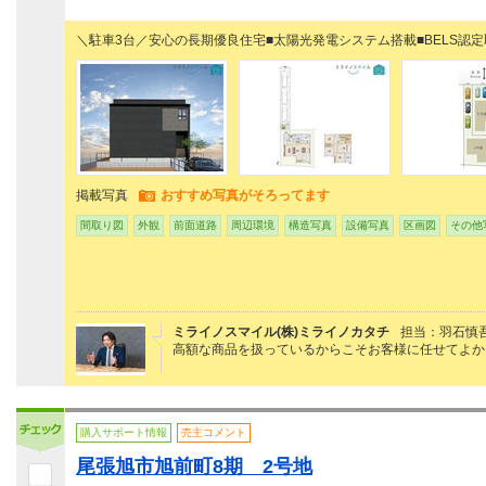
＼駐車3台／安心の長期優良住宅■太陽光発電システム搭載■BELS認定
掲載写真
おすすめ写真がそろってます
間取り図
外観
前面道路
周辺環境
構造写真
設備写真
区画図
その他
ミライノスマイル(株)ミライノカタチ
担当：羽石慎
高額な商品を扱っているからこそお客様に任せてよか
購入サポート情報
売主コメント
尾張旭市旭前町8期 2号地