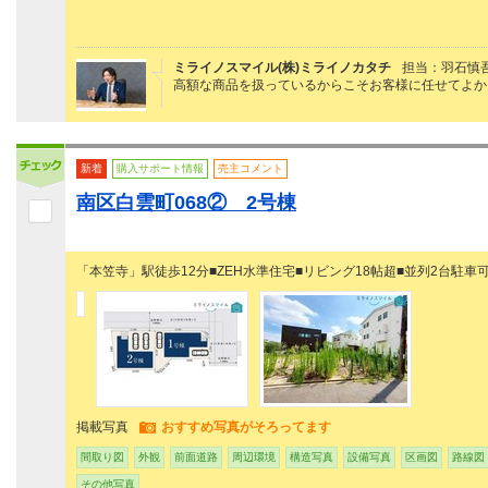
ミライノスマイル(株)ミライノカタチ
担当：羽石慎
高額な商品を扱っているからこそお客様に任せてよか
新着
購入サポート情報
売主コメント
南区白雲町068② 2号棟
「本笠寺」駅徒歩12分■ZEH水準住宅■リビング18帖超■並列2台駐車可
掲載写真
おすすめ写真がそろってます
間取り図
外観
前面道路
周辺環境
構造写真
設備写真
区画図
路線図
その他写真