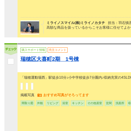
ミライノスマイル(株)ミライノカタチ
担当：羽石慎
高額な商品を扱っているからこそお客様に任せてよか
購入サポート情報
売主コメント
瑞穂区大喜町2期 1号棟
「瑞穂運動場西」駅徒歩10分♪小中学校徒歩7分圏内♪収納充実の4SLD
掲載写真
おすすめ写真がそろってます
間取り図
外観
リビング
浴室
キッチン
その他居室
玄関
洗面所
収