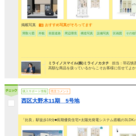
掲載写真
おすすめ写真がそろってます
間取り図
外観
前面道路
周辺環境
構造写真
設備写真
区画図
その他
ミライノスマイル(株)ミライノカタチ
担当：羽石慎
高額な商品を扱っているからこそお客様に任せてよか
購入サポート情報
売主コメント
西区大野木11期 5号地
「比良」駅徒歩16分■長期優良住宅×太陽光発電システム搭載の3LDK♪