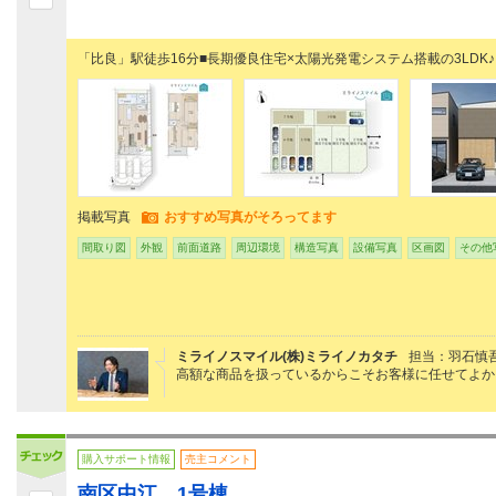
「比良」駅徒歩16分■長期優良住宅×太陽光発電システム搭載の3LDK♪
掲載写真
おすすめ写真がそろってます
間取り図
外観
前面道路
周辺環境
構造写真
設備写真
区画図
その他
ミライノスマイル(株)ミライノカタチ
担当：羽石慎
高額な商品を扱っているからこそお客様に任せてよか
購入サポート情報
売主コメント
南区中江 1号棟