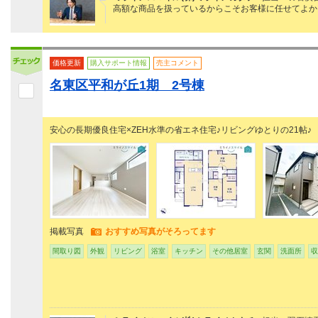
高額な商品を扱っているからこそお客様に任せてよか
価格更新
購入サポート情報
売主コメント
名東区平和が丘1期 2号棟
安心の長期優良住宅×ZEH水準の省エネ住宅♪リビングゆとりの21帖♪
掲載写真
おすすめ写真がそろってます
間取り図
外観
リビング
浴室
キッチン
その他居室
玄関
洗面所
収