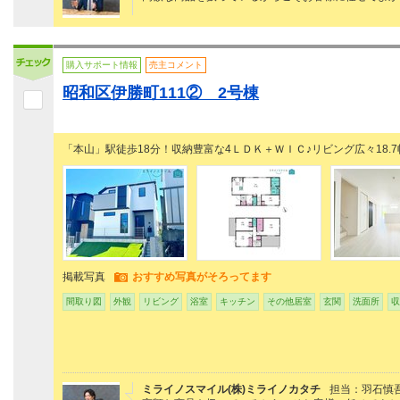
購入サポート情報
売主コメント
昭和区伊勝町111② 2号棟
「本山」駅徒歩18分！収納豊富な4ＬＤＫ＋ＷＩＣ♪リビング広々18.7
掲載写真
おすすめ写真がそろってます
間取り図
外観
リビング
浴室
キッチン
その他居室
玄関
洗面所
収
ミライノスマイル(株)ミライノカタチ
担当：羽石慎