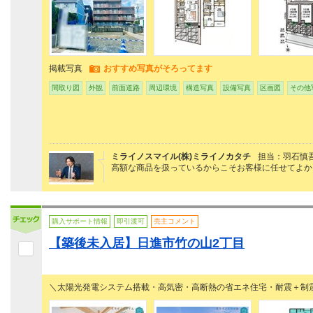
掲載写真
おすすめ写真がそろってます
間取り図
外観
前面道路
周辺環境
構造写真
設備写真
区画図
その他
ミライノスマイル(株)ミライノカタチ
担当：羽石慎
高額な商品を扱っているからこそお客様に任せてよか
購入サポート情報
即引渡可
売主コメント
【築後未入居】日進市竹の山2丁目
＼太陽光発電システム搭載・高気密・高断熱の省エネ住宅・耐震＋制