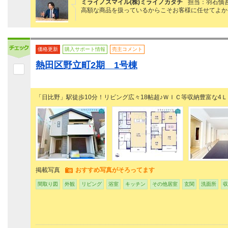
ミライノスマイル(株)ミライノカタチ
担当：羽石慎
高額な商品を扱っているからこそお客様に任せてよか
価格更新
購入サポート情報
売主コメント
熱田区野立町2期 1号棟
「日比野」駅徒歩10分！リビング広々18帖超♪ＷＩＣ等収納豊富な4Ｌ
掲載写真
おすすめ写真がそろってます
間取り図
外観
リビング
浴室
キッチン
その他居室
玄関
洗面所
収