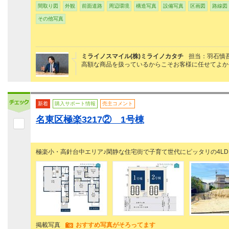
間取り図
外観
前面道路
周辺環境
構造写真
設備写真
区画図
路線図
その他写真
ミライノスマイル(株)ミライノカタチ
担当：羽石慎
高額な商品を扱っているからこそお客様に任せてよか
新着
購入サポート情報
売主コメント
名東区極楽3217② 1号棟
極楽小・高針台中エリア♪閑静な住宅街で子育て世代にピッタリの4LD
掲載写真
おすすめ写真がそろってます