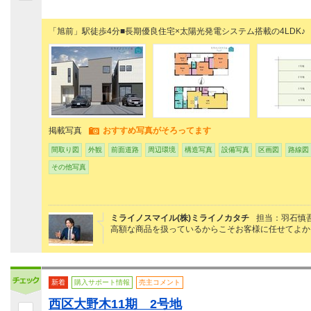
「旭前」駅徒歩4分■長期優良住宅×太陽光発電システム搭載の4LDK♪
掲載写真
おすすめ写真がそろってます
間取り図
外観
前面道路
周辺環境
構造写真
設備写真
区画図
路線図
その他写真
ミライノスマイル(株)ミライノカタチ
担当：羽石慎
高額な商品を扱っているからこそお客様に任せてよか
新着
購入サポート情報
売主コメント
西区大野木11期 2号地