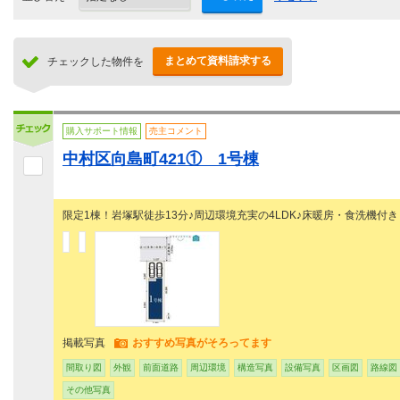
まとめて資料請求する
チェックした物件を
購入サポート情報
売主コメント
中村区向島町421① 1号棟
限定1棟！岩塚駅徒歩13分♪周辺環境充実の4LDK♪床暖房・食洗機付き
掲載写真
おすすめ写真がそろってます
間取り図
外観
前面道路
周辺環境
構造写真
設備写真
区画図
路線図
その他写真