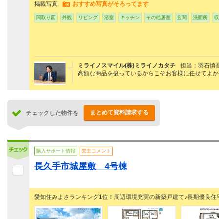
掲載写真
おすすめ写真がそろってます
間取り図
外観
リビング
浴室
キッチン
その他居室
玄関
洗面所
収
ミライノスマイル(株)ミライノカタチ
担当：羽石慎
高額な商品を扱っているからこそお客様に任せてよか
まとめて資料請求する
チェックした物件を
購入サポート情報
売主コメント
長久手市城屋敷 4号棟
愛知住みよさランキング1位！周辺環境充実の新築戸建て♪長期優良住