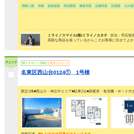
間取り図
外観
前面道路
周辺環境
構造写真
設備写真
区画図
その他
ミライノスマイル(株)ミライノカタチ
担当：羽石慎
高額な商品を扱っているからこそお客様に任せてよか
購入サポート情報
売主コメント
名東区西山台0124① 1号棟
限定1棟■西山小・神丘中エリア■駐車2台■床暖房・食洗機・ＷＩＣ付き