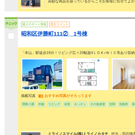
高額な商品を扱っているからこそお客様に任せてよか
購入サポート情報
売主コメント
昭和区伊勝町111② 1号棟
「本山」駅徒歩18分！リビング広々20帖超4ＬＤＫ♪ＷＩＣ等あり収納
掲載写真
おすすめ写真がそろってます
間取り図
外観
リビング
浴室
キッチン
その他居室
玄関
洗面所
収
ミライノスマイル(株)ミライノカタチ
担当：羽石慎