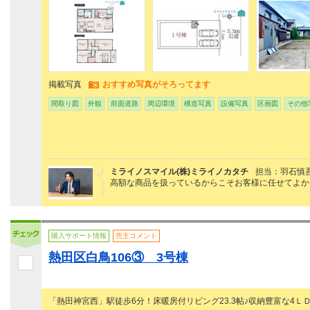
掲載写真
おすすめ写真がそろってます
間取り図
外観
前面道路
周辺環境
構造写真
設備写真
区画図
その他
ミライノスマイル(株)ミライノカタチ
担当：羽石慎
高額な商品を扱っているからこそお客様に任せてよか
購入サポート情報
売主コメント
熱田区白鳥106③ 3号棟
「熱田神宮西」駅徒歩6分！床暖房付リビング23.3帖♪収納豊富な4ＬＤ