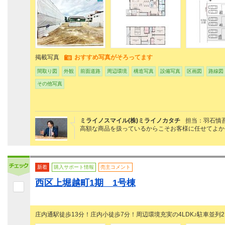
掲載写真
おすすめ写真がそろってます
間取り図
外観
前面道路
周辺環境
構造写真
設備写真
区画図
路線図
その他写真
ミライノスマイル(株)ミライノカタチ
担当：羽石慎
高額な商品を扱っているからこそお客様に任せてよか
新着
購入サポート情報
売主コメント
西区上堀越町1期 1号棟
庄内通駅徒歩13分！庄内小徒歩7分！周辺環境充実の4LDK♪駐車並列2