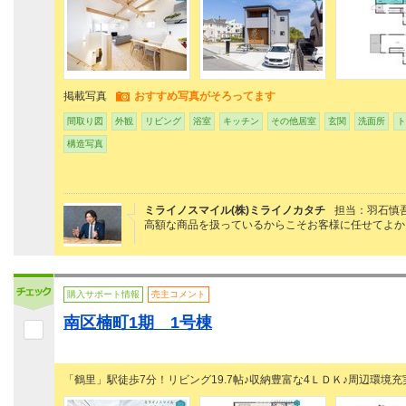
掲載写真
おすすめ写真がそろってます
間取り図
外観
リビング
浴室
キッチン
その他居室
玄関
洗面所
ト
構造写真
ミライノスマイル(株)ミライノカタチ
担当：羽石慎
高額な商品を扱っているからこそお客様に任せてよか
購入サポート情報
売主コメント
南区楠町1期 1号棟
「鶴里」駅徒歩7分！リビング19.7帖♪収納豊富な4ＬＤＫ♪周辺環境充