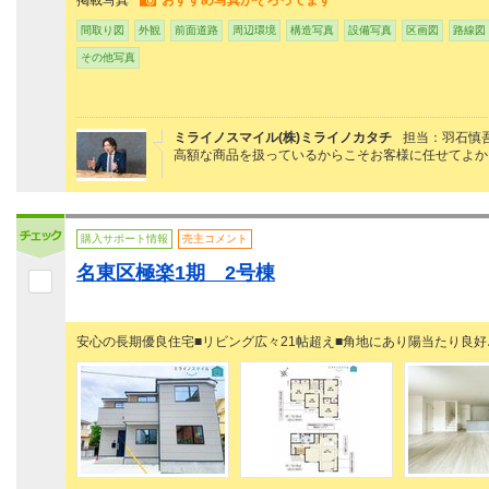
掲載写真
おすすめ写真がそろってます
間取り図
外観
前面道路
周辺環境
構造写真
設備写真
区画図
路線図
その他写真
ミライノスマイル(株)ミライノカタチ
担当：羽石慎
高額な商品を扱っているからこそお客様に任せてよか
購入サポート情報
売主コメント
名東区極楽1期 2号棟
安心の長期優良住宅■リビング広々21帖超え■角地にあり陽当たり良好