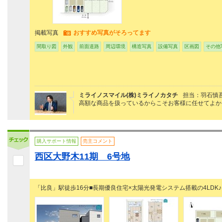
掲載写真
おすすめ写真がそろってます
間取り図
外観
前面道路
周辺環境
構造写真
設備写真
区画図
その他
ミライノスマイル(株)ミライノカタチ
担当：羽石慎
高額な商品を扱っているからこそお客様に任せてよか
購入サポート情報
売主コメント
西区大野木11期 6号地
「比良」駅徒歩16分■長期優良住宅×太陽光発電システム搭載の4LDK♪