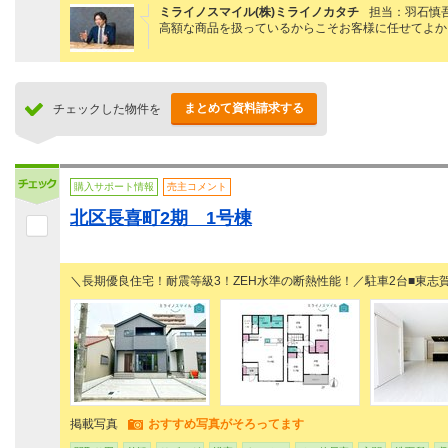
ミライノスマイル(株)ミライノカタチ
担当：羽石慎
高額な商品を扱っているからこそお客様に任せてよか
まとめて資料請求する
チェックした物件を
購入サポート情報
売主コメント
北区長喜町2期 1号棟
＼長期優良住宅！耐震等級3！ZEH水準の断熱性能！／駐車2台■東志賀
掲載写真
おすすめ写真がそろってます