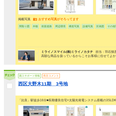
掲載写真
おすすめ写真がそろってます
間取り図
外観
前面道路
周辺環境
構造写真
設備写真
区画図
その他
ミライノスマイル(株)ミライノカタチ
担当：羽石慎
高額な商品を扱っているからこそお客様に任せてよか
購入サポート情報
売主コメント
西区大野木11期 3号地
「比良」駅徒歩16分■長期優良住宅×太陽光発電システム搭載の3SLDK