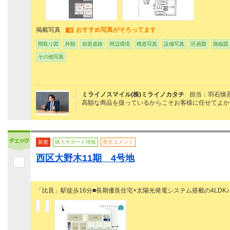
掲載写真
おすすめ写真がそろってます
間取り図
外観
前面道路
周辺環境
構造写真
設備写真
区画図
路線図
その他写真
ミライノスマイル(株)ミライノカタチ
担当：羽石慎
高額な商品を扱っているからこそお客様に任せてよか
新着
購入サポート情報
売主コメント
西区大野木11期 4号地
「比良」駅徒歩16分■長期優良住宅×太陽光発電システム搭載の4LDK♪