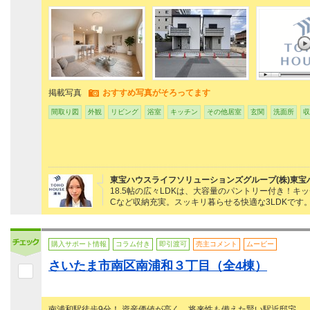
掲載写真
おすすめ写真がそろってます
間取り図
外観
リビング
浴室
キッチン
その他居室
玄関
洗面所
収
東宝ハウスライフソリューションズグループ(株)東宝
18.5帖の広々LDKは、大容量のパントリー付き！
Cなど収納充実。スッキリ暮らせる快適な3LDKです
購入サポート情報
コラム付き
即引渡可
売主コメント
ムービー
さいたま市南区南浦和３丁目（全4棟）
南浦和駅徒歩9分！ 資産価値が高く、将来性も備えた賢い駅近邸宅。