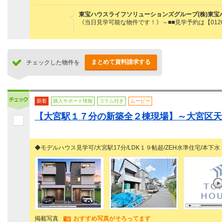
東宝ハウスライフソリューションズグループ(株)東宝
《当日見学可能な物件です！》～■■見学予約は【0120
まとめて資料請求する
チェックした物件を
新着
購入サポート情報
コラム付き
ムービー
【大宮駅１７分の新築全２棟現場】～大宮区天
◆モデルハウス見学可/大宮駅17分/LDK１９帖超/ZEH水準住宅/本下水
掲載写真
おすすめ写真がそろってます