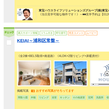
東宝ハウスライフソリューションズグループ(株)東宝
《当日見学可能な物件です！》～■■見学予約は【0120
購入サポート情報
コラム付き
即引渡可
売主コメント
ムービー
KEIAI～浦和区常盤～
《全2棟×BELS取得×南道路》《4LDK×2階リビング×床暖房付》
掲載写真
おすすめ写真がそろってます
間取り図
外観
リビング
浴室
キッチン
その他居室
玄関
洗面所
収