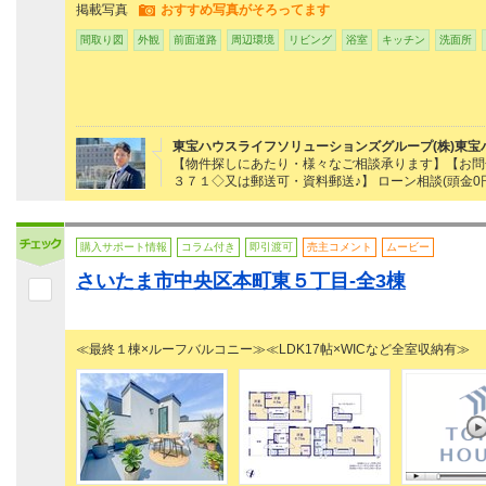
掲載写真
おすすめ写真がそろってます
間取り図
外観
前面道路
周辺環境
リビング
浴室
キッチン
洗面所
東宝ハウスライフソリューションズグループ(株)東宝
【物件探しにあたり・様々なご相談承ります】【お問
３７１◇又は郵送可・資料郵送♪】 ローン相談(頭金0円
購入サポート情報
コラム付き
即引渡可
売主コメント
ムービー
さいたま市中央区本町東５丁目-全3棟
≪最終１棟×ルーフバルコニー≫≪LDK17帖×WICなど全室収納有≫