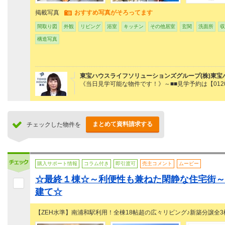
掲載写真
おすすめ写真がそろってます
間取り図
外観
リビング
浴室
キッチン
その他居室
玄関
洗面所
収
構造写真
東宝ハウスライフソリューションズグループ(株)東宝
《当日見学可能な物件です！》～■■見学予約は【0120
まとめて資料請求する
チェックした物件を
購入サポート情報
コラム付き
即引渡可
売主コメント
ムービー
☆最終１棟☆～利便性も兼ねた閑静な住宅街～
建て☆
【ZEH水準】南浦和駅利用！全棟18帖超の広々リビング♪新築分譲全3