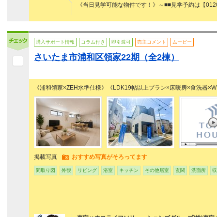
《当日見学可能な物件です！》～■■見学予約は【0120
購入サポート情報
コラム付き
即引渡可
売主コメント
ムービー
さいたま市浦和区領家22期（全2棟）
《浦和領家×ZEH水準仕様》《LDK19帖以上プラン×床暖房×食洗器×W
掲載写真
おすすめ写真がそろってます
間取り図
外観
リビング
浴室
キッチン
その他居室
玄関
洗面所
収