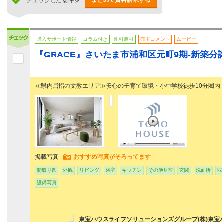
まとめて資料請求する
チェックした物件を
購入サポート情報
コラム付き
即引渡可
売主コメント
ムービー
『GRACE』さいたま市浦和区元町9期-新築分譲
≪県内屈指の文教エリア≫安心の子育て環境・小中学校徒歩10分圏内
掲載写真
おすすめ写真がそろってます
間取り図
外観
リビング
浴室
キッチン
その他居室
玄関
洗面所
収
設備写真
東宝ハウスライフソリューションズグループ(株)東宝