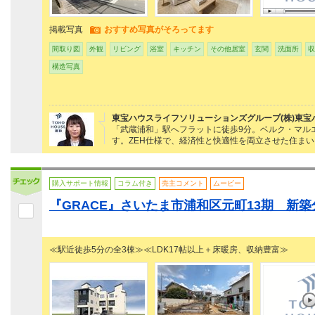
掲載写真
おすすめ写真がそろってます
間取り図
外観
リビング
浴室
キッチン
その他居室
玄関
洗面所
収
構造写真
東宝ハウスライフソリューションズグループ(株)東宝
「武蔵浦和」駅へフラットに徒歩9分。ベルク・マル
す。ZEH仕様で、経済性と快適性を両立させた住まい
購入サポート情報
コラム付き
売主コメント
ムービー
『GRACE』さいたま市浦和区元町13期 新築分
≪駅近徒歩5分の全3棟≫≪LDK17帖以上＋床暖房、収納豊富≫