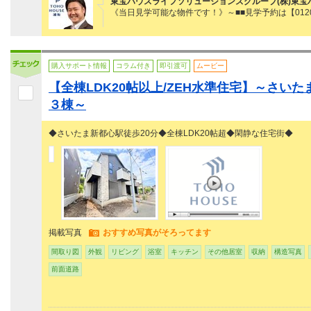
東宝ハウスライフソリューションズグループ(株)東宝
《当日見学可能な物件です！》～■■見学予約は【0120
購入サポート情報
コラム付き
即引渡可
ムービー
【全棟LDK20帖以上/ZEH水準住宅】～さい
３棟～
◆さいたま新都心駅徒歩20分◆全棟LDK20帖超◆閑静な住宅街◆
掲載写真
おすすめ写真がそろってます
間取り図
外観
リビング
浴室
キッチン
その他居室
収納
構造写真
前面道路