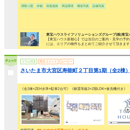
間取り図
外観
前面道路
周辺環境
構造写真
設備写真
東宝ハウスライフソリューションズグループ(株)東宝
【東宝ハウス新都心】では当日のご案内・見学の予約・ロ
には、エリアの物件もまとめてご紹介させて頂きます
コラム付き
売主コメント
ムービー
さいたま市大宮区寿能町２丁目第1期（全2棟
《全2棟×ZEH水準×駐車2台可》《耐震等級3×2階LDK×食洗機付き》