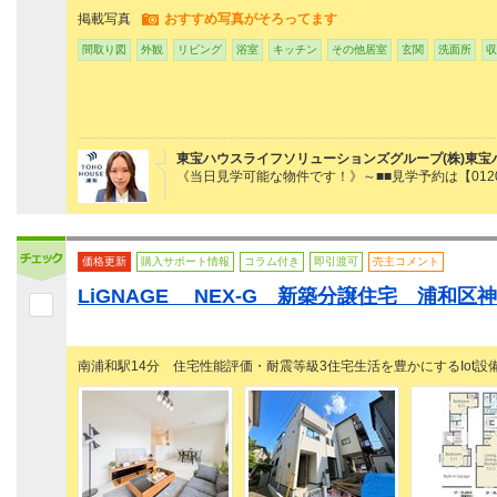
掲載写真
おすすめ写真がそろってます
間取り図
外観
リビング
浴室
キッチン
その他居室
玄関
洗面所
収
東宝ハウスライフソリューションズグループ(株)東宝
《当日見学可能な物件です！》～■■見学予約は【0120
価格更新
購入サポート情報
コラム付き
即引渡可
売主コメント
LiGNAGE NEX-G 新築分譲住宅 浦和区
南浦和駅14分 住宅性能評価・耐震等級3住宅生活を豊かにするIot設備