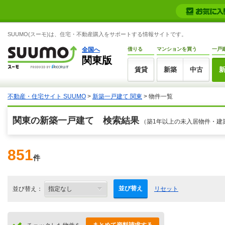
SUUMO(スーモ)は、住宅・不動産購入をサポートする情報サイトです。
全国へ
借りる
マンションを買う
一戸
関東版
賃貸
新築
中古
不動産・住宅サイト SUUMO
>
新築一戸建て 関東
> 物件一覧
関東の新築一戸建て 検索結果
（築1年以上の未入居物件・建
851
件
並び替え
並び替え：
リセット