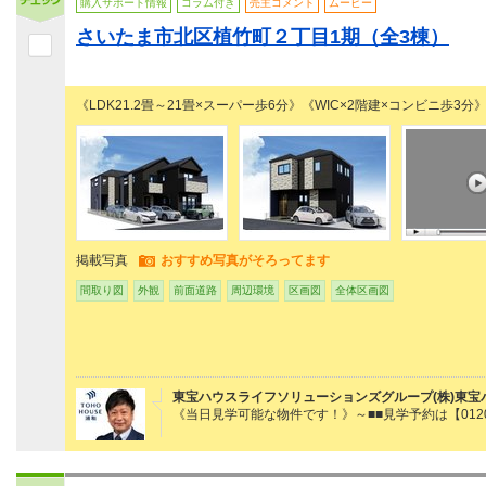
購入サポート情報
コラム付き
売主コメント
ムービー
さいたま市北区植竹町２丁目1期（全3棟）
《LDK21.2畳～21畳×スーパー歩6分》《WIC×2階建×コンビニ歩3分
掲載写真
おすすめ写真がそろってます
間取り図
外観
前面道路
周辺環境
区画図
全体区画図
東宝ハウスライフソリューションズグループ(株)東宝
《当日見学可能な物件です！》～■■見学予約は【0120