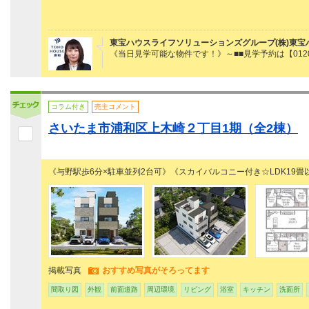
東宝ハウスライフソリューションズグループ(株)東宝
《当日見学可能な物件です！》～■■見学予約は【0120
コラム付き
売主コメント
さいたま市浦和区上木崎２丁目1期（全2棟）
《与野駅歩6分×駐車並列2台可》《スカイバルコニー付き☆LDK19畳
掲載写真
おすすめ写真がそろってます
間取り図
外観
前面道路
周辺環境
リビング
浴室
キッチン
洗面所