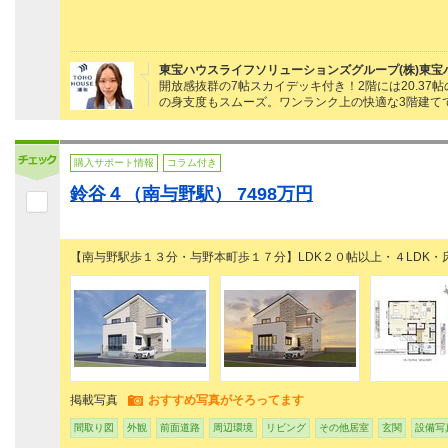
東宝ハウスライフソリューションズグループ(株)東宝
開放感抜群の7帖スカイデッキ付き！2階には20.3
の身支度もスムーズ。ワンランク上の快適な3階建て
購入サポート情報
コラム付き
鈴谷４（南与野駅） 7498万円
【南与野駅歩１３分・与野本町歩１７分】LDK２０帖以上・４LDK・
掲載写真
おすすめ写真がそろってます
間取り図
外観
前面道路
周辺環境
リビング
その他居室
玄関
設備写