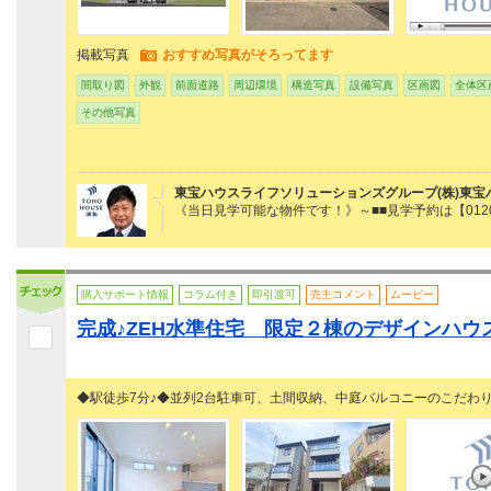
掲載写真
おすすめ写真がそろってます
間取り図
外観
前面道路
周辺環境
構造写真
設備写真
区画図
全体区
その他写真
東宝ハウスライフソリューションズグループ(株)東宝
《当日見学可能な物件です！》～■■見学予約は【0120
購入サポート情報
コラム付き
即引渡可
売主コメント
ムービー
完成♪ZEH水準住宅 限定２棟のデザインハウ
◆駅徒歩7分♪◆並列2台駐車可、土間収納、中庭バルコニーのこだわり