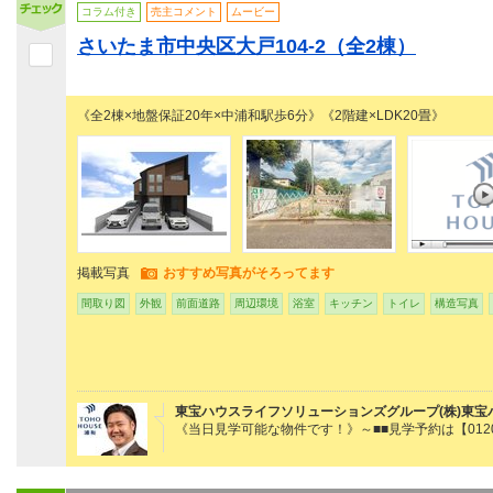
コラム付き
売主コメント
ムービー
さいたま市中央区大戸104-2（全2棟）
《全2棟×地盤保証20年×中浦和駅歩6分》《2階建×LDK20畳》
掲載写真
おすすめ写真がそろってます
間取り図
外観
前面道路
周辺環境
浴室
キッチン
トイレ
構造写真
東宝ハウスライフソリューションズグループ(株)東宝
《当日見学可能な物件です！》～■■見学予約は【0120