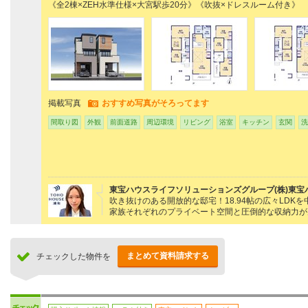
《全2棟×ZEH水準仕様×大宮駅歩20分》《吹抜×ドレスルーム付き》
掲載写真
おすすめ写真がそろってます
間取り図
外観
前面道路
周辺環境
リビング
浴室
キッチン
玄関
洗
東宝ハウスライフソリューションズグループ(株)東宝
吹き抜けのある開放的な邸宅！18.94帖の広々LD
家族それぞれのプライベート空間と圧倒的な収納力が
まとめて資料請求する
チェックした物件を