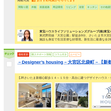
掲載写真
おすすめ写真がそろってます
間取り図
外観
前面道路
周辺環境
リビング
浴室
キッチン
その他居
東宝ハウスライフソリューションズグループ(株)東宝
東武野田線「大宮公園」駅徒歩9分、さいたま市大宮
施設も身近で生活至便な好環境。新生活に最適な全2
価格更新
購入サポート情報
コラム付き
ムービー
－Designer’s housing－大宮区北袋町
【JRさいたま新都心駅歩１４～１５分・高台に建つデザイナハウス・