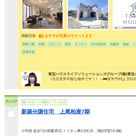
掲載写真
おすすめ写真がそろってます
間取り図
外観
リビング
浴室
キッチン
その他居室
洗面所
収納
ト
設備写真
東宝ハウスライフソリューションズグループ(株)東宝
《当日見学可能な物件です！》～■■見学予約は【0120
購入サポート情報
コラム付き
新築分譲住宅 上尾柏座7期
小学校 徒歩7分/床暖房/広々リネン庫/LDK19．2帖/洋室10.8帖