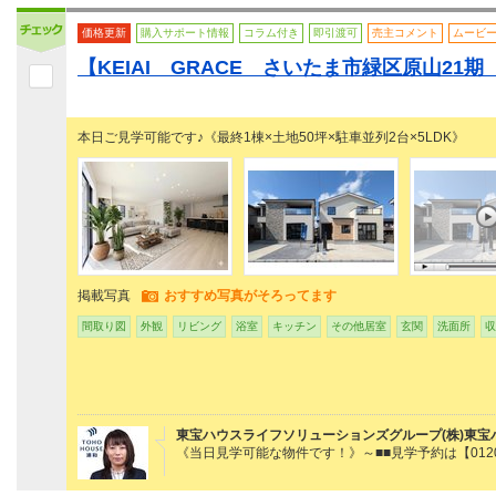
価格更新
購入サポート情報
コラム付き
即引渡可
売主コメント
ムービ
【KEIAI GRACE さいたま市緑区原山21
本日ご見学可能です♪《最終1棟×土地50坪×駐車並列2台×5LDK》
掲載写真
おすすめ写真がそろってます
間取り図
外観
リビング
浴室
キッチン
その他居室
玄関
洗面所
収
東宝ハウスライフソリューションズグループ(株)東宝
《当日見学可能な物件です！》～■■見学予約は【0120