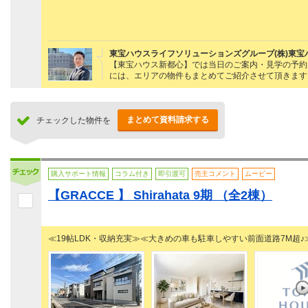
東宝ハウスライフソリューションズグループ(株)東宝
【東宝ハウス新都心】では当日のご案内・見学の予約・ロ
には、エリアの物件もまとめてご紹介させて頂きます
まとめて資料請求する
チェックした物件を
購入サポート情報
コラム付き
即引渡可
売主コメント
ムービー
【GRACCE 】 Shirahata 9期 （全2棟）
≪19帖LDK・収納充実≫≪大きめの車も駐車しやすい前面道路7M超♪