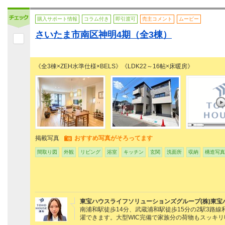
購入サポート情報
コラム付き
即引渡可
売主コメント
ムービー
さいたま市南区神明4期（全3棟）
《全3棟×ZEH水準仕様×BELS》《LDK22～16帖×床暖房》
掲載写真
おすすめ写真がそろってます
間取り図
外観
リビング
浴室
キッチン
玄関
洗面所
収納
構造写真
東宝ハウスライフソリューションズグループ(株)東宝
南浦和駅徒歩14分、武蔵浦和駅徒歩15分の2駅3路
濯できます。大型WIC完備で家族分の荷物もスッキ