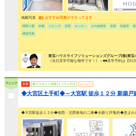
掲載写真
おすすめ写真がそろってます
間取り図
外観
リビング
浴室
キッチン
その他居室
玄関
洗面所
収
構造写真
東宝ハウスライフソリューションズグループ(株)東宝
《当日見学可能な物件です！》～■■見学予約は【0120
新着
購入サポート情報
コラム付き
ムービー
◆大宮区土手町◆～大宮駅 徒歩１２分 新築戸
◆大宮駅徒歩１２分◆南西・北西角地の二棟◆水廻り2F集約◆恵まれ