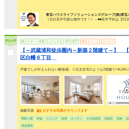
東宝ハウスライフソリューションズグループ(株)東宝
《当日見学可能な物件です！》～■■見学予約は【0120
購入サポート情報
コラム付き
即引渡可
売主コメント
ムービー
【～武蔵浦和徒歩圏内～新築２階建て～】 【
区白幡６丁目
戸建でしか叶えられない解放感。☆注文住宅のような2階建て×4LDK
掲載写真
おすすめ写真がそろってます
間取り図
外観
リビング
浴室
キッチン
その他居室
洗面所
収納
設
周辺環境