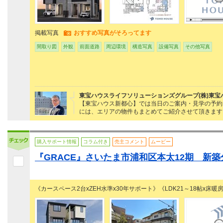
掲載写真
おすすめ写真がそろってます
間取り図
外観
前面道路
周辺環境
構造写真
設備写真
その他写真
東宝ハウスライフソリューションズグループ(株)東宝
【東宝ハウス新都心】では当日のご案内・見学の予約・ロ
には、エリアの物件もまとめてご紹介させて頂きます
購入サポート情報
コラム付き
売主コメント
ムービー
『GRACE』さいたま市浦和区本太12期 新築分
《カースペース2台xZEH水準x30年サポート》《LDK21～18帖x床暖