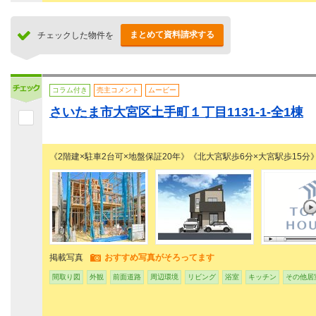
まとめて資料請求する
チェックした物件を
コラム付き
売主コメント
ムービー
さいたま市大宮区土手町１丁目1131-1-全1棟
《2階建×駐車2台可×地盤保証20年》《北大宮駅歩6分×大宮駅歩15分
掲載写真
おすすめ写真がそろってます
間取り図
外観
前面道路
周辺環境
リビング
浴室
キッチン
その他居