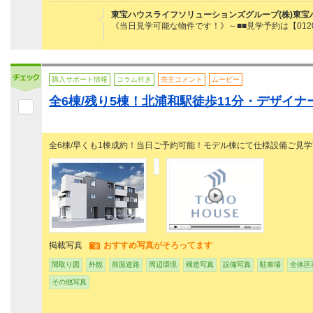
東宝ハウスライフソリューションズグループ(株)東宝
《当日見学可能な物件です！》～■■見学予約は【0120
購入サポート情報
コラム付き
売主コメント
ムービー
全6棟/残り5棟！北浦和駅徒歩11分・デザイナ
全6棟/早くも1棟成約！当日ご予約可能！モデル棟にて仕様設備ご見学
掲載写真
おすすめ写真がそろってます
間取り図
外観
前面道路
周辺環境
構造写真
設備写真
駐車場
全体区
その他写真