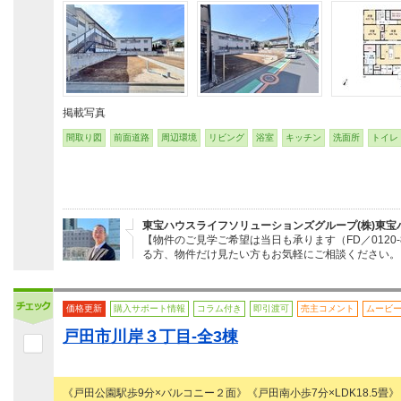
掲載写真
間取り図
前面道路
周辺環境
リビング
浴室
キッチン
洗面所
トイレ
東宝ハウスライフソリューションズグループ(株)東宝
【物件のご見学ご希望は当日も承ります（FD／0120
る方、物件だけ見たい方もお気軽にご相談ください。
価格更新
購入サポート情報
コラム付き
即引渡可
売主コメント
ムービ
戸田市川岸３丁目-全3棟
《戸田公園駅歩9分×バルコニー２面》《戸田南小歩7分×LDK18.5畳》