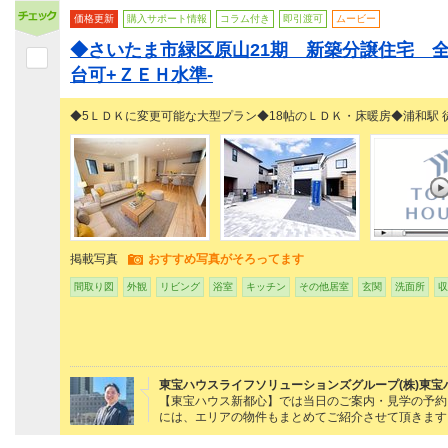
価格更新
購入サポート情報
コラム付き
即引渡可
ムービー
◆さいたま市緑区原山21期 新築分譲住宅 全
台可+ＺＥＨ水準-
◆5ＬＤＫに変更可能な大型プラン◆18帖のＬＤＫ・床暖房◆浦和駅 徒
掲載写真
おすすめ写真がそろってます
間取り図
外観
リビング
浴室
キッチン
その他居室
玄関
洗面所
収
東宝ハウスライフソリューションズグループ(株)東宝
【東宝ハウス新都心】では当日のご案内・見学の予約・ロ
には、エリアの物件もまとめてご紹介させて頂きます