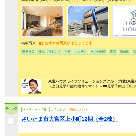
掲載写真
おすすめ写真がそろってます
間取り図
外観
リビング
浴室
キッチン
その他居室
玄関
洗面所
収
東宝ハウスライフソリューションズグループ(株)東宝
《当日見学可能な物件です！》～■■見学予約は【0120
購入サポート情報
コラム付き
売主コメント
さいたま市大宮区上小町12期（全2棟）