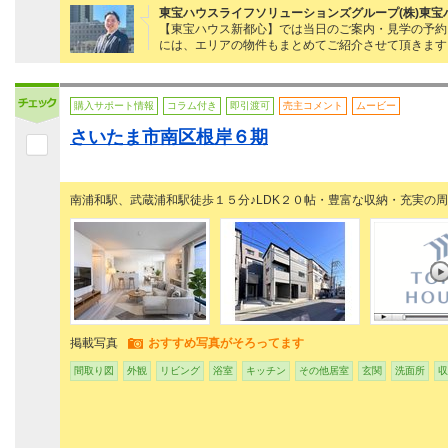
東宝ハウスライフソリューションズグループ(株)東宝
【東宝ハウス新都心】では当日のご案内・見学の予約・ロ
には、エリアの物件もまとめてご紹介させて頂きます
購入サポート情報
コラム付き
即引渡可
売主コメント
ムービー
さいたま市南区根岸６期
南浦和駅、武蔵浦和駅徒歩１５分♪LDK２０帖・豊富な収納・充実の
掲載写真
おすすめ写真がそろってます
間取り図
外観
リビング
浴室
キッチン
その他居室
玄関
洗面所
収