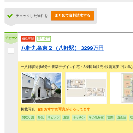
まとめて資料請求する
チェックした物件を
価格更新
即引渡可
八軒九条東２（八軒駅） 3299万円
ー八軒駅徒歩6分の新築デザイン住宅・3棟同時販売♪設備充実で快適
掲載写真
おすすめ写真がそろってます
間取り図
外観
リビング
浴室
キッチン
その他居室
玄関
洗面所
収