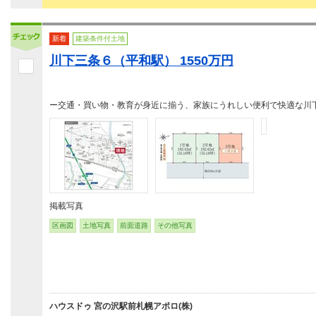
新着
建築条件付土地
川下三条６（平和駅） 1550万円
ー交通・買い物・教育が身近に揃う、家族にうれしい便利で快適な川
掲載写真
区画図
土地写真
前面道路
その他写真
ハウスドゥ 宮の沢駅前札幌アポロ(株)