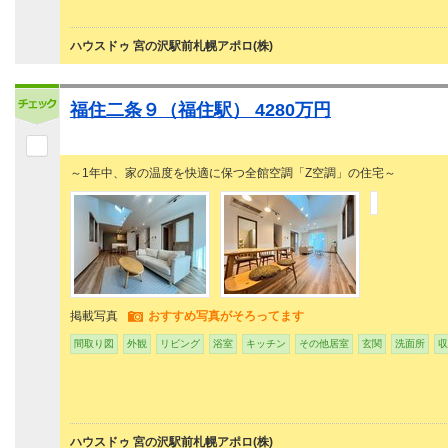
ハウスドゥ 宮の沢駅前札幌アポロ(株)
福住二条９（福住駅） 4280万円
～1年中、家の温度を快適に保つ全館空調「Z空調」の住宅～
掲載写真
おすすめ写真がそろってます
間取り図
外観
リビング
浴室
キッチン
その他居室
玄関
洗面所
収
ハウスドゥ 宮の沢駅前札幌アポロ(株)