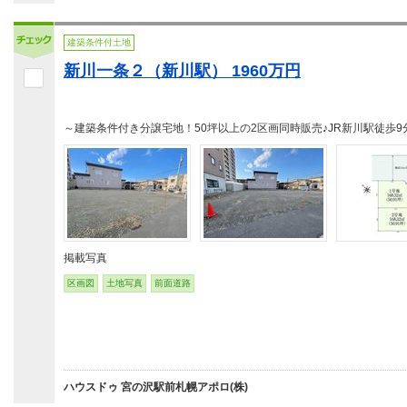
建築条件付土地
新川一条２（新川駅） 1960万円
～建築条件付き分譲宅地！50坪以上の2区画同時販売♪JR新川駅徒歩9
掲載写真
区画図
土地写真
前面道路
ハウスドゥ 宮の沢駅前札幌アポロ(株)