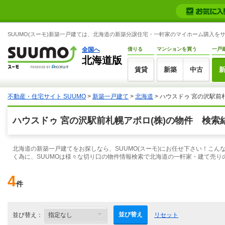
SUUMO(スーモ)新築一戸建ては、北海道の新築分譲住宅・一軒家のマイホーム購入を
全国へ
借りる
マンションを買う
一戸
北海道版
賃貸
新築
中古
不動産・住宅サイト SUUMO
>
新築一戸建て
>
北海道
> ハウスドゥ 宮の沢駅前
ハウスドゥ 宮の沢駅前札幌アポロ(株)の物件 検索
北海道の新築一戸建てをお探しなら、SUUMO(スーモ)にお任せ下さい！こ
く為に、SUUMOは様々な切り口の物件情報検索で北海道の一軒家・建て売り
4
件
並び替え
並び替え：
リセット