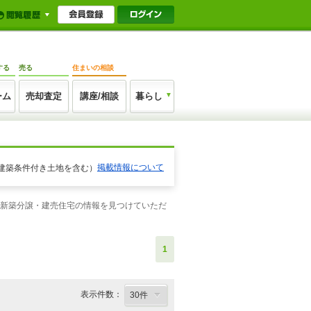
する
売る
住まいの相談
ーム
売却査定
講座/相談
暮らし
掲載情報について
建築条件付き土地を含む）
う新築分譲・建売住宅の情報を見つけていただ
1
表示件数：