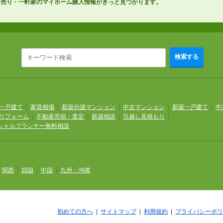
て売り・一軒家のマイホーム購入情報がきっと見つかります。
検索する
一戸建て
|
家賃相場
|
新築分譲マンション
|
中古マンション
|
新築一戸建て
|
中
リフォーム
|
不動産売却・査定
|
新築相談
|
引越し見積もり
|
シャルプランナー無料相談
|
関西
|
四国
|
中国
|
九州・沖縄
初めての方へ
|
サイトマップ
|
利用規約
|
プライバシーポリ