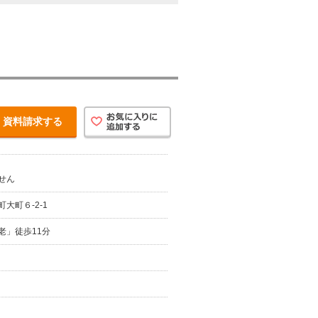
資料請求する
せん
大町６-2-1
老」徒歩11分
）