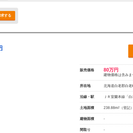
請求する
円
80万円
販売価格
建物価格は含みま
所在地
北海道白老郡白老町
沿線・駅
ＪＲ室蘭本線「白
土地面積
238.88m
2
（登記
建物面積
-
間取り
-