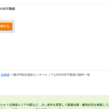
OUSE不動産
請求する
>
北海道
> (株)FP総合相談センターどこでもHOUSE不動産の物件一覧
したか？北海道エリアや駅など、少し条件を変更して新築分譲・建売住宅を検索して