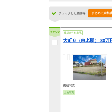
まとめて資料
チェックした物件を
建築条件付土地
大町６（白老駅） 80万
掲載写真
土地写真