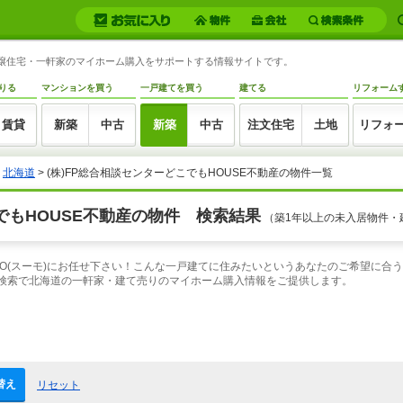
築分譲住宅・一軒家のマイホーム購入をサポートする情報サイトです。
りる
マンションを買う
一戸建てを買う
建てる
リフォーム
賃貸
新築
中古
新築
中古
注文住宅
土地
リフォ
>
北海道
> (株)FP総合相談センターどこでもHOUSE不動産の物件一覧
こでもHOUSE不動産の物件 検索結果
（築1年以上の未入居物件・
MO(スーモ)にお任せ下さい！こんな一戸建てに住みたいというあなたのご希望に合
報検索で北海道の一軒家・建て売りのマイホーム購入情報をご提供します。
替え
リセット