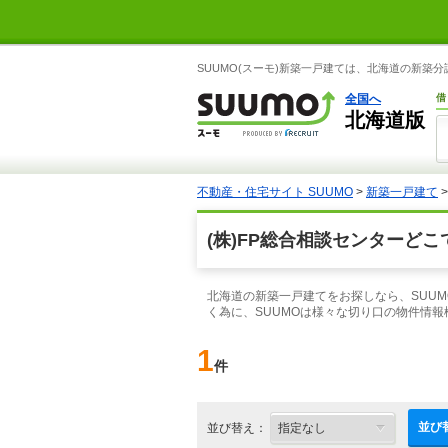
SUUMO(スーモ)新築一戸建ては、北海道の新
全国へ
借
北海道版
不動産・住宅サイト SUUMO
>
新築一戸建て
(株)FP総合相談センターど
北海道の新築一戸建てをお探しなら、SUU
く為に、SUUMOは様々な切り口の物件情
1
件
並び
並び替え：