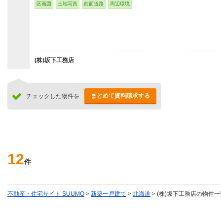
区画図
土地写真
前面道路
周辺環境
(株)坂下工務店
まとめて資料請求する
チェックした物件を
12
件
不動産・住宅サイト SUUMO
>
新築一戸建て
>
北海道
> (株)坂下工務店の物件一