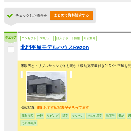
まとめて資料請求する
チェックした物件を
コンセプト
3Dビュー
購入サポート情報
即引渡可
北門平屋モデルハウスRezon
床暖房とトリプルサッシで冬も暖か！収納充実庭付き2LDKの平屋を見
掲載写真
おすすめ写真がそろってます
間取り図
外観
リビング
浴室
キッチン
その他居室
洗面所
収納
周
その他写真