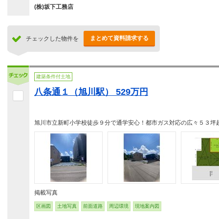
(株)坂下工務店
まとめて資料請求する
チェックした物件を
建築条件付土地
八条通１（旭川駅） 529万円
旭川市立新町小学校徒歩９分で通学安心！都市ガス対応の広々５３坪
掲載写真
区画図
土地写真
前面道路
周辺環境
現地案内図