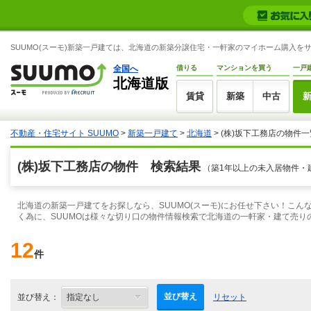
SUUMO(スーモ)新築一戸建ては、北海道の新築分譲住宅・一軒家のマイホーム購入を
全国へ
借りる
マンションを買う
一戸
北海道版
賃貸
新築
中古
不動産・住宅サイト SUUMO
>
新築一戸建て
>
北海道
> (株)坂下工務店の物件一
(株)坂下工務店の物件 検索結果
（築1年以上の未入居物件・
北海道の新築一戸建てをお探しなら、SUUMO(スーモ)にお任せ下さい！こ
く為に、SUUMOは様々な切り口の物件情報検索で北海道の一軒家・建て売り
12
件
並び替え
並び替え：
リセット