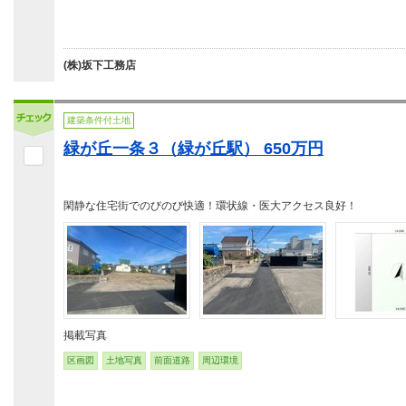
(株)坂下工務店
建築条件付土地
緑が丘一条３（緑が丘駅） 650万円
閑静な住宅街でのびのび快適！環状線・医大アクセス良好！
掲載写真
区画図
土地写真
前面道路
周辺環境