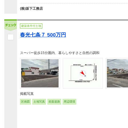
(株)坂下工務店
建築条件付土地
春光七条７ 500万円
スーパー徒歩15分圏内、暮らしやすさと自然の調和
掲載写真
区画図
土地写真
前面道路
周辺環境