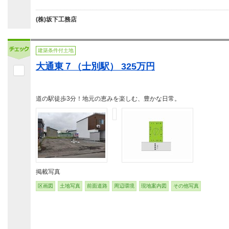
(株)坂下工務店
建築条件付土地
大通東７（士別駅） 325万円
道の駅徒歩3分！地元の恵みを楽しむ、豊かな日常。
掲載写真
区画図
土地写真
前面道路
周辺環境
現地案内図
その他写真