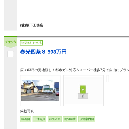
(株)坂下工務店
建築条件付土地
春光四条８ 598万円
広々63坪の更地渡し！都市ガス対応＆スーパー徒歩7分で自由にプラ
掲載写真
区画図
土地写真
前面道路
周辺環境
現地案内図