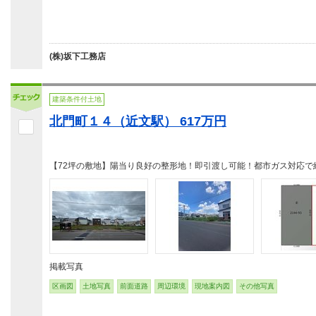
(株)坂下工務店
建築条件付土地
北門町１４（近文駅） 617万円
【72坪の敷地】陽当り良好の整形地！即引渡し可能！都市ガス対応で
掲載写真
区画図
土地写真
前面道路
周辺環境
現地案内図
その他写真