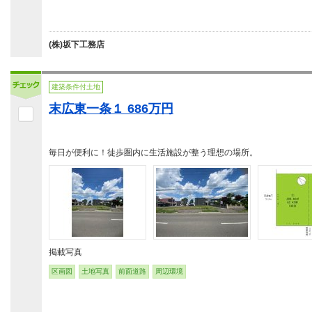
(株)坂下工務店
建築条件付土地
末広東一条１ 686万円
毎日が便利に！徒歩圏内に生活施設が整う理想の場所。
掲載写真
区画図
土地写真
前面道路
周辺環境