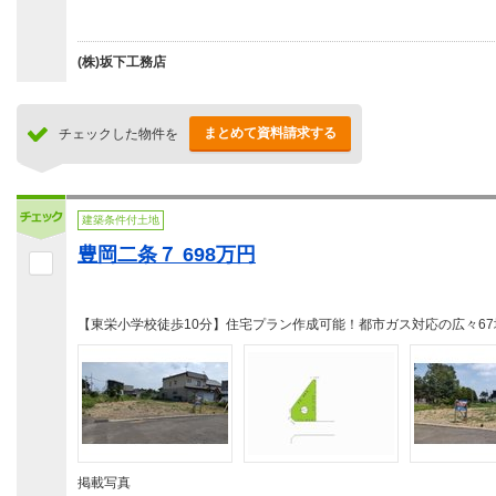
(株)坂下工務店
まとめて資料請求する
チェックした物件を
建築条件付土地
豊岡二条７ 698万円
【東栄小学校徒歩10分】住宅プラン作成可能！都市ガス対応の広々6
掲載写真