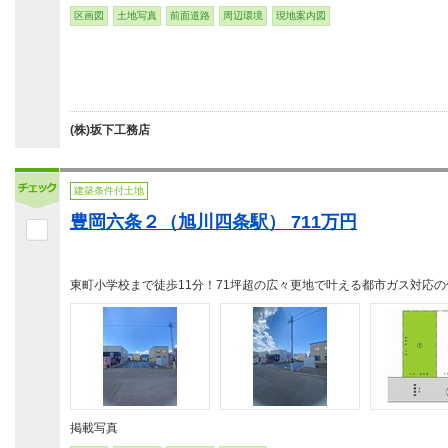
区画図
土地写真
前面道路
周辺環境
現地案内図
(株)坂下工務店
建築条件付土地
豊岡六条２（旭川四条駅） 711万円
東町小学校まで徒歩11分！71坪超の広々更地で叶える都市ガス対応の
掲載写真