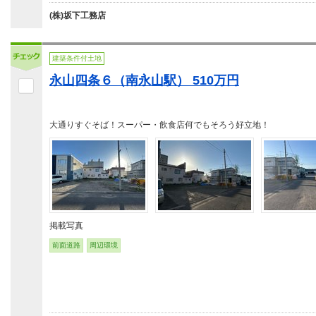
(株)坂下工務店
建築条件付土地
永山四条６（南永山駅） 510万円
大通りすぐそば！スーパー・飲食店何でもそろう好立地！
掲載写真
前面道路
周辺環境