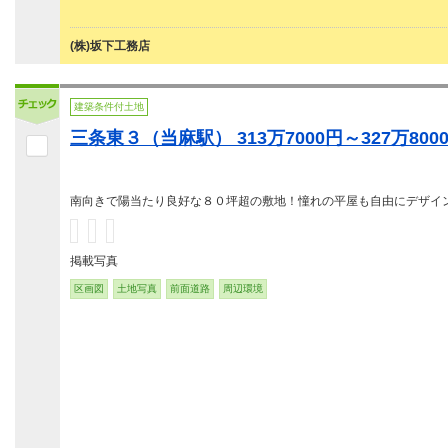
(株)坂下工務店
建築条件付土地
三条東３（当麻駅） 313万7000円～327万800
南向きで陽当たり良好な８０坪超の敷地！憧れの平屋も自由にデザイ
掲載写真
区画図
土地写真
前面道路
周辺環境