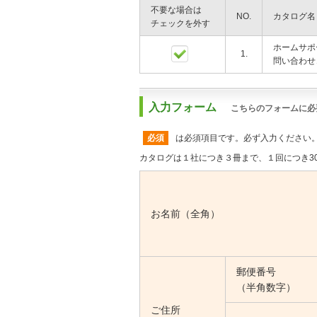
不要な場合は
NO.
カタログ名
チェックを外す
ホームサポー
1.
問い合わせコ
入力フォーム
こちらのフォームに必
必須
は必須項目です。必ず入力ください
カタログは１社につき３冊まで、１回につき3
お名前（全角）
郵便番号
（半角数字）
ご住所