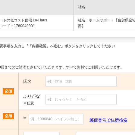
社名
トの低コスト住宅 Lo-Haus
社名：ホームサポート【佐賀県全
ード：1760040001
部】
要事項を入力し『「内容確認」へ進む』ボタンをクリックしてください
。
0冊までのご請求とさせていただきます。すべて無料でご利用いただけます。
氏名
必須
ふりがな
※任意
必須
〒
郵便番号で住所検索