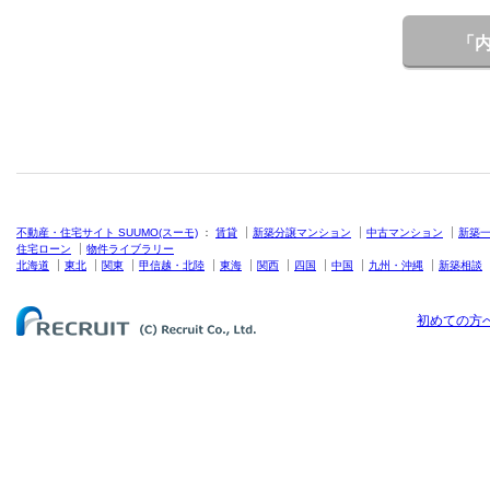
「
不動産・住宅サイト SUUMO(スーモ)
：
賃貸
新築分譲マンション
中古マンション
新築
住宅ローン
物件ライブラリー
北海道
東北
関東
甲信越・北陸
東海
関西
四国
中国
九州・沖縄
新築相談
初めての方