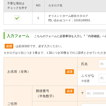
不要な場合は
NO.
カタログ名
チェックを外す
オリエントホーム総合カタログ
1.
問い合わせコード：1016140001
入力フォーム
こちらのフォームに必要事項を入力し『「内容確認」へ
必須
は必須項目です。必ず入力ください。
カタログは１社につき３冊まで、１回につき30冊までのご請求とさせていただ
氏名
お名前（全角）
必須
ふりがな
※任意
郵便番号
必須
〒
（半角数字）
ご住所