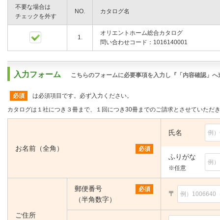
不要な場合は
NO.
カタログ名
チェックを外す
オリエントホーム総合カタログ
1.
問い合わせコード：1016140001
入力フォーム
こちらのフォームに必要事項を入力し『「内容確認」へ
必須
は必須項目です。必ず入力ください。
カタログは１社につき３冊まで、１回につき30冊までのご請求とさせていただ
氏名
お名前（全角）
必須
ふりがな
※任意
郵便番号
必須
〒
（半角数字）
ご住所