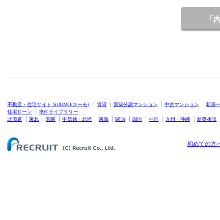
「
不動産・住宅サイト SUUMO(スーモ)
：
賃貸
新築分譲マンション
中古マンション
新築
住宅ローン
物件ライブラリー
北海道
東北
関東
甲信越・北陸
東海
関西
四国
中国
九州・沖縄
新築相談
初めての方