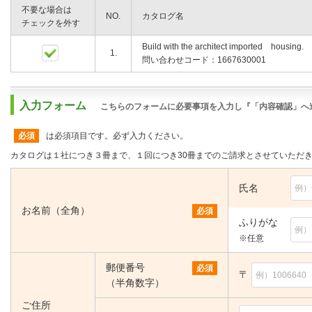
不要な場合は
NO.
カタログ名
チェックを外す
Build with the architect imported housing.
1.
問い合わせコード：1667630001
入力フォーム
こちらのフォームに必要事項を入力し『「内容確認」へ
必須
は必須項目です。必ず入力ください。
カタログは１社につき３冊まで、１回につき30冊までのご請求とさせていただ
氏名
お名前（全角）
必須
ふりがな
※任意
郵便番号
必須
〒
（半角数字）
ご住所