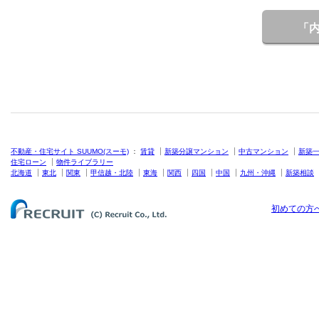
「
不動産・住宅サイト SUUMO(スーモ)
：
賃貸
新築分譲マンション
中古マンション
新築
住宅ローン
物件ライブラリー
北海道
東北
関東
甲信越・北陸
東海
関西
四国
中国
九州・沖縄
新築相談
初めての方