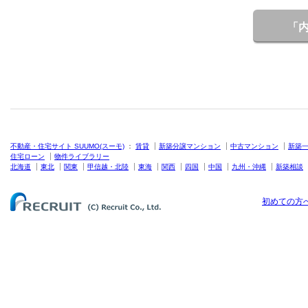
「
不動産・住宅サイト SUUMO(スーモ)
：
賃貸
新築分譲マンション
中古マンション
新築
住宅ローン
物件ライブラリー
北海道
東北
関東
甲信越・北陸
東海
関西
四国
中国
九州・沖縄
新築相談
初めての方