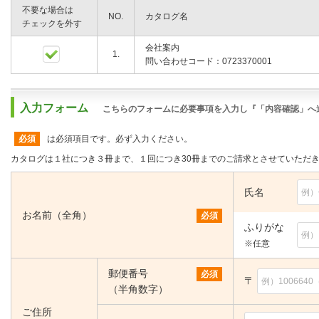
不要な場合は
NO.
カタログ名
チェックを外す
会社案内
1.
問い合わせコード：0723370001
入力フォーム
こちらのフォームに必要事項を入力し『「内容確認」へ
必須
は必須項目です。必ず入力ください。
カタログは１社につき３冊まで、１回につき30冊までのご請求とさせていただ
氏名
お名前（全角）
必須
ふりがな
※任意
郵便番号
必須
〒
（半角数字）
ご住所