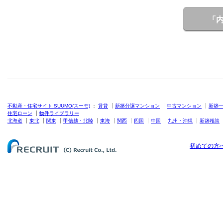
「
不動産・住宅サイト SUUMO(スーモ)
：
賃貸
新築分譲マンション
中古マンション
新築
住宅ローン
物件ライブラリー
北海道
東北
関東
甲信越・北陸
東海
関西
四国
中国
九州・沖縄
新築相談
初めての方