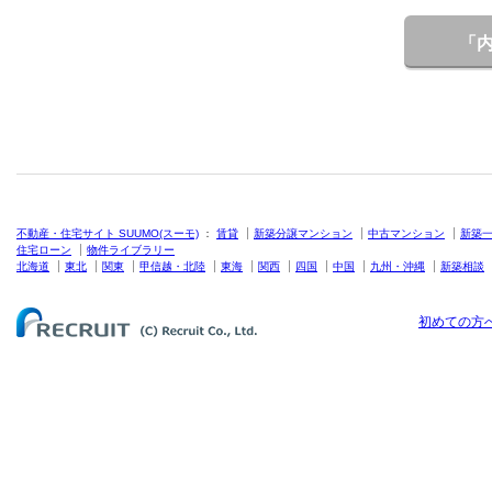
「
不動産・住宅サイト SUUMO(スーモ)
：
賃貸
新築分譲マンション
中古マンション
新築
住宅ローン
物件ライブラリー
北海道
東北
関東
甲信越・北陸
東海
関西
四国
中国
九州・沖縄
新築相談
初めての方