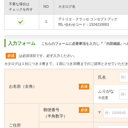
不要な場合は
NO.
カタログ名
チェックを外す
アトリエ・クラッセ コンセプトブック
1.
問い合わせコード：1524210001
入力フォーム
こちらのフォームに必要事項を入力し『「内容確認」へ
必須
は必須項目です。必ず入力ください。
カタログは１社につき３冊まで、１回につき30冊までのご請求とさせていただ
氏名
お名前（全角）
必須
ふりがな
※任意
郵便番号
必須
〒
（半角数字）
ご住所