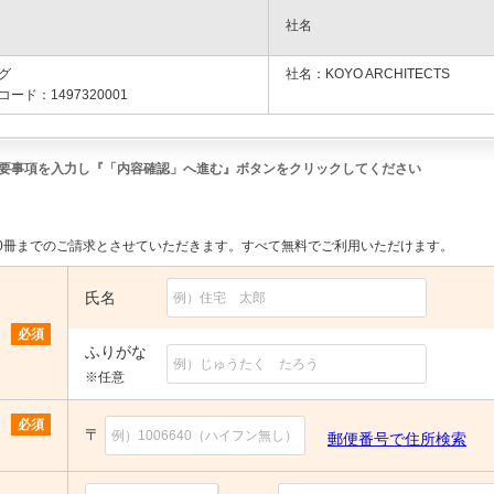
社名
グ
社名：KOYO ARCHITECTS
ード：1497320001
要事項を入力し『「内容確認」へ進む』ボタンをクリックしてください
。
0冊までのご請求とさせていただきます。すべて無料でご利用いただけます。
氏名
必須
ふりがな
※任意
必須
〒
郵便番号で住所検索