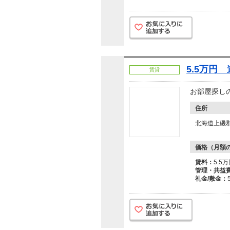
5.5万円
賃貸
お部屋探し
住所
北海道上磯
価格（月額
賃料：
5.5
管理・共益
礼金/敷金：