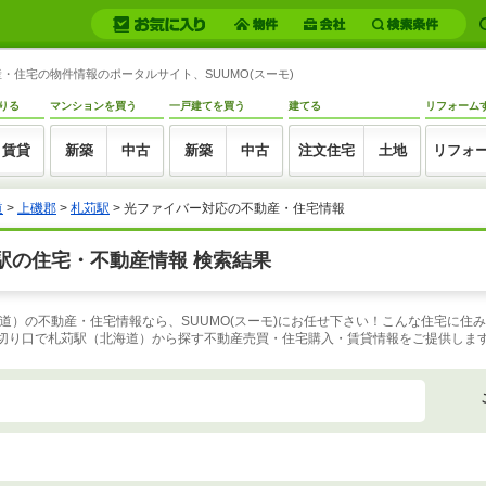
住宅の物件情報のポータルサイト、SUUMO(スーモ)
りる
マンションを買う
一戸建てを買う
建てる
リフォーム
賃貸
新築
中古
新築
中古
注文住宅
土地
リフォ
道
>
上磯郡
>
札苅駅
>
光ファイバー対応の不動産・住宅情報
駅の住宅・不動産情報 検索結果
道）の不動産・住宅情報なら、SUUMO(スーモ)にお任せ下さい！こんな住宅に住
な切り口で札苅駅（北海道）から探す不動産売買・住宅購入・賃貸情報をご提供しま