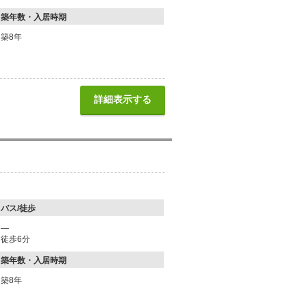
築年数・入居時期
築8年
詳細表示する
バス/徒歩
―
徒歩6分
築年数・入居時期
築8年