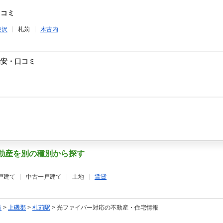
口コミ
泉沢
札苅
木古内
治安・口コミ
不動産を別の種別から探す
戸建て
中古一戸建て
土地
賃貸
道
>
上磯郡
>
札苅駅
>
光ファイバー対応の不動産・住宅情報