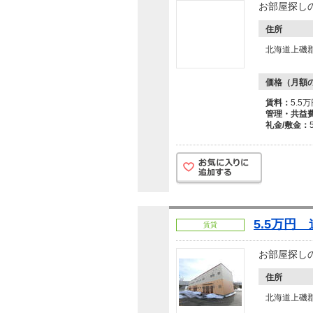
お部屋探し
住所
北海道上磯
価格（月額
賃料：
5.5
管理・共益
礼金/敷金：
5.5万円
賃貸
お部屋探し
住所
北海道上磯