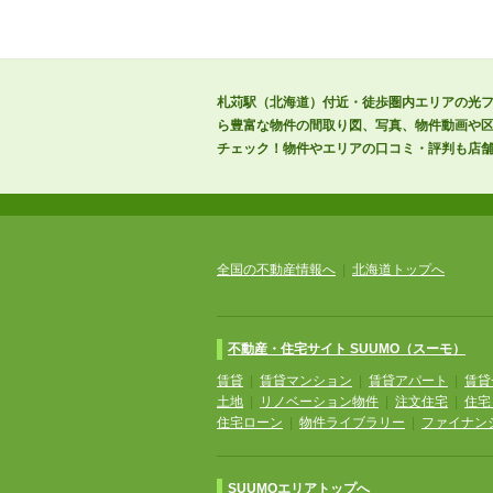
札苅駅（北海道）付近・徒歩圏内エリアの光フ
ら豊富な物件の間取り図、写真、物件動画や
チェック！物件やエリアの口コミ・評判も店
全国の不動産情報へ
|
北海道トップへ
不動産・住宅サイト SUUMO（スーモ）
賃貸
|
賃貸マンション
|
賃貸アパート
|
賃貸
土地
|
リノベーション物件
|
注文住宅
|
住宅
住宅ローン
|
物件ライブラリー
|
ファイナン
SUUMOエリアトップへ