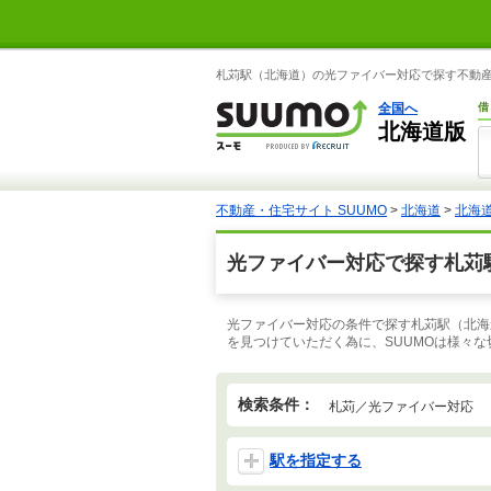
札苅駅（北海道）の光ファイバー対応で探す不動産・
全国へ
借
北海道版
不動産・住宅サイト SUUMO
>
北海道
>
北海
光ファイバー対応で探す札苅
光ファイバー対応の条件で探す札苅駅（北海
を見つけていただく為に、SUUMOは様々
検索条件：
札苅／光ファイバー対応
駅を指定する