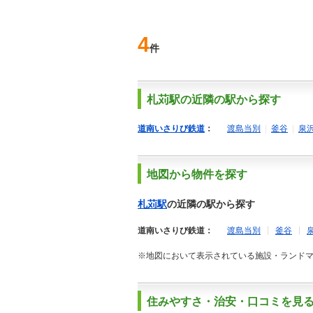
4
件
札苅駅の近隣の駅から探す
道南いさりび鉄道
：
渡島当別
|
釜谷
|
泉
地図から物件を探す
札苅駅
の近隣の駅から探す
道南いさりび鉄道：
渡島当別
釜谷
※地図において表示されている施設・ランド
住みやすさ・治安・口コミを見