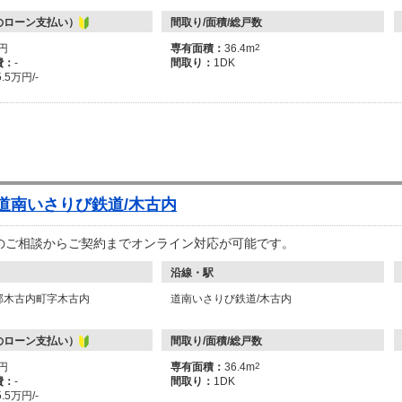
のローン支払い）
間取り/面積/総戸数
万円
専有面積：
36.4m
2
費：
-
間取り：
1DK
5.5万円/-
 道南いさりび鉄道/木古内
のご相談からご契約までオンライン対応が可能です。
沿線・駅
郡木古内町字木古内
道南いさりび鉄道/木古内
のローン支払い）
間取り/面積/総戸数
万円
専有面積：
36.4m
2
費：
-
間取り：
1DK
5.5万円/-