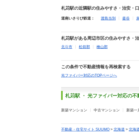
札苅駅の近隣駅の住みやすさ・治安・
道南いさりび鉄道：
渡島当別
釜谷
札苅駅がある周辺市区の住みやすさ・
北斗市
松前郡
檜山郡
この条件で不動産情報を再検索する
光ファイバー対応のTOPページへ
札苅駅 ・ 光ファイバー対応の
新築マンション
中古マンション
新築一
不動産・住宅サイト SUUMO
>
北海道
>
北海