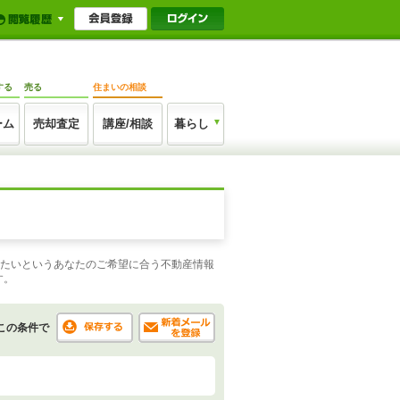
する
売る
住まいの相談
ーム
売却査定
講座/相談
暮らし
みたいというあなたのご希望に合う不動産情報
す。
この条件で