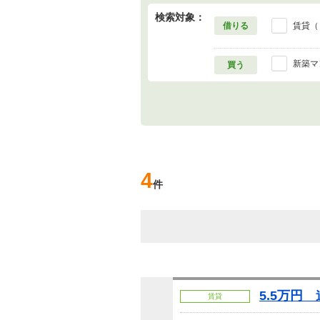
検索対象：
借りる
賃貸（
新築マ
買う
4
件
5.5万円
賃貸