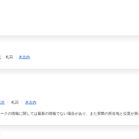
沢
|
札苅
|
木古内
泉沢
札苅
木古内
マークの情報に関しては最新の情報でない場合があり、また実際の所在地と位置が異
る