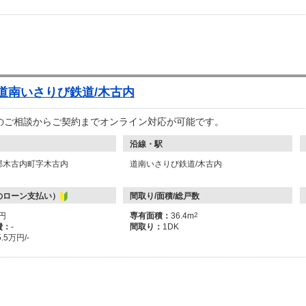
 道南いさりび鉄道/木古内
のご相談からご契約までオンライン対応が可能です。
沿線・駅
郡木古内町字木古内
道南いさりび鉄道/木古内
のローン支払い）
間取り/面積/総戸数
万円
専有面積：
36.4m
2
費：
-
間取り：
1DK
5.5万円/-