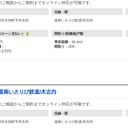
のご相談からご契約までオンライン対応が可能です。
沿線・駅
郡木古内町字木古内
道南いさりび鉄道/木古内
のローン支払い）
間取り/面積/総戸数
万円
専有面積：
36.4m
2
費：
-
間取り：
1DK
5.5万円/-
 道南いさりび鉄道/木古内
のご相談からご契約までオンライン対応が可能です。
沿線・駅
郡木古内町字木古内
道南いさりび鉄道/木古内