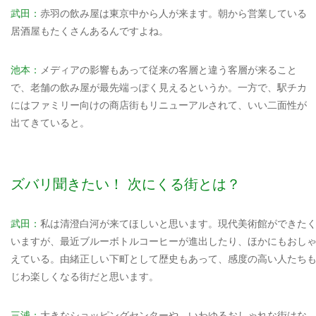
武田：
赤羽の飲み屋は東京中から人が来ます。朝から営業している
居酒屋もたくさんあるんですよね。
池本：
メディアの影響もあって従来の客層と違う客層が来ること
で、老舗の飲み屋が最先端っぽく見えるというか。一方で、駅チカ
にはファミリー向けの商店街もリニューアルされて、いい二面性が
出てきていると。
ズバリ聞きたい！ 次にくる街とは？
武田：
私は清澄白河が来てほしいと思います。現代美術館ができた
いますが、最近ブルーボトルコーヒーが進出したり、ほかにもおし
えている。由緒正しい下町として歴史もあって、感度の高い人たち
じわ楽しくなる街だと思います。
三浦：
大きなショッピングセンターや、いわゆるおしゃれな街はな