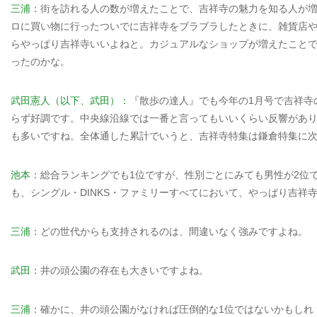
三浦：
街を訪れる人の数が増えたことで、吉祥寺の魅力を知る人が
ロに買い物に行ったついでに吉祥寺をブラブラしたときに、雑貨店
らやっぱり吉祥寺いいよねと。カジュアルなショップが増えたこと
ったのかな。
武田憲人（以下、武田）：
『散歩の達人』でも今年の1月号で吉祥寺
らず好調です。中央線沿線では一番と言ってもいいくらい反響があ
も多いですね。全体通した累計でいうと、吉祥寺特集は鎌倉特集に
池本：
総合ランキングでも1位ですが、性別ごとにみても男性が2位
も、シングル・DINKS・ファミリーすべてにおいて、やっぱり吉祥
三浦：
どの世代からも支持されるのは、間違いなく強みですよね。
武田：
井の頭公園の存在も大きいですよね。
三浦：
確かに、井の頭公園がなければ圧倒的な1位ではないかもしれ