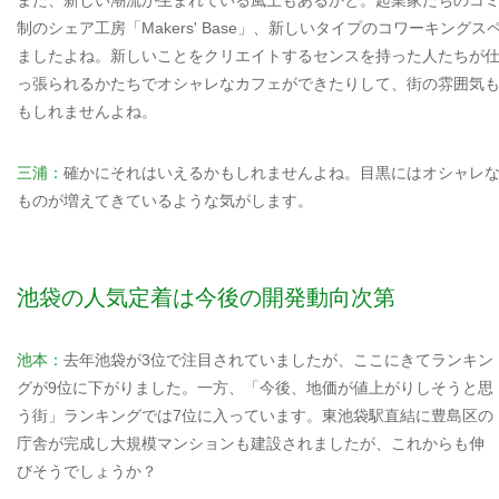
また、新しい潮流が生まれている風土もあるかと。起業家たちのコミュニ
制のシェア工房「Makers' Base」、新しいタイプのコワーキン
ましたよね。新しいことをクリエイトするセンスを持った人たちが
っ張られるかたちでオシャレなカフェができたりして、街の雰囲気
もしれませんよね。
三浦：
確かにそれはいえるかもしれませんよね。目黒にはオシャレ
ものが増えてきているような気がします。
池袋の人気定着は今後の開発動向次第
池本：
去年池袋が3位で注目されていましたが、ここにきてランキン
グが9位に下がりました。一方、「今後、地価が値上がりしそうと思
う街」ランキングでは7位に入っています。東池袋駅直結に豊島区の
庁舎が完成し大規模マンションも建設されましたが、これからも伸
びそうでしょうか？