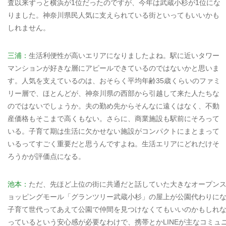
査以来ずっと横浜が1位だったのですが、今年は武蔵小杉が1位にな
りました。神奈川県民人気に支えられている街といってもいいかも
しれません。
三浦：
生活利便性が高いエリアになりましたよね。駅に近いタワー
マンションが好きな層にアピールできているのではないかと思いま
す。人気を支えているのは、おそらく平均年齢35歳くらいのファミ
リー層で、ほとんどが、神奈川県の西部から引越して来た人たちな
のではないでしょうか。夫の勤め先からそんなに遠くはなく、不動
産価格もそこまで高くもない。さらに、商業施設も駅前にそろって
いる。子育て期は生活に欠かせない施設がコンパクトにまとまって
いるってすごく重要だと思うんですよね。生活エリアにどれだけそ
ろうかが評価点になる。
池本：
ただ、先ほど上位の街に共通だと話していた大きなオープン
ョッピングモール「グランツリー武蔵小杉」の屋上が公園代わりに
子育て世代ってあえて公園で仲間を見つけなくてもいいのかもしれ
っているという安心感が必要なわけで、携帯とかLINEが主なコミュ