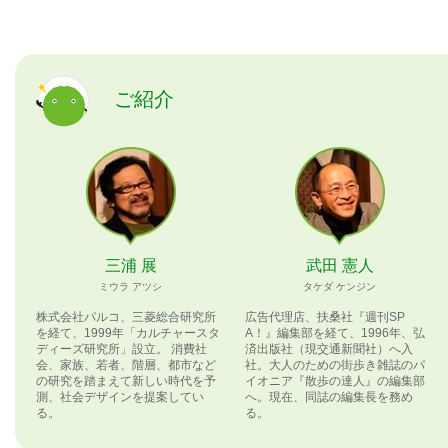
ご紹介
三浦 展
武田 憲人
ミウラ アツシ
タケダ ケンジン
株式会社パルコ、三菱総合研究所
広告代理店、扶桑社『週刊SP
を経て、1999年「カルチャースタ
A！』編集部を経て、1996年、弘
ディーズ研究所」設立。 消費社
済出版社（現交通新聞社）へ入
会、家族、若者、階層、都市など
社。大人のための街歩き雑誌のパ
の研究を踏まえて新しい時代を予
イオニア『散歩の達人』の編集部
測、社会デザインを提案してい
へ。現在、同誌の編集長を務め
る。
る。