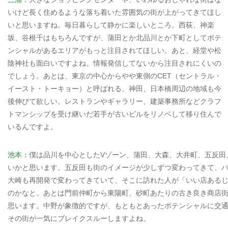
いけど長く住めるような落ち着いた雰囲気の街が上がってきてほし
いと思いますね。毎日暮らして静かに楽しいところ。西荻、神楽
坂、谷根千はもちろんですが、蒲田とか北品川とか下町としてポテ
ンシャルがあるエリアがもっと注目されてほしい。あと、経堂や松
陰神社も面白いですよね。情報発信してないから注目されにくいの
でしょう。あとは、東京の中心からやや東側のCET（セントラル・
イースト・トーキョー）と呼ばれる、神田、日本橋周辺の地域も今
後伸びて欲しい。レストランやギャラリー、建築事務所などクラフ
トマンシップを受け継いだ若手が古いビルをリノベして移り住んで
いるんですよ。
池本：
僕は品川を中心としたVゾーン、蒲田、大森、大井町、五反田
いかと思います。五反田も街のイメージが少しずつ変わってきて、
大崎も再開発で変わってきていて、そこに訪れた人が「いい店ある
のかなと。あとは門前仲町から東陽町、砂町あたりの古き良き商店
思います。中野が象徴的ですが、もともとあったポテンシャルに交
その街が一気にブレイクスルーしますよね。