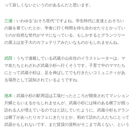
って寂しくないというのがあるんだと思います。
三浦：
いわゆる“おそろ世代”ですよね。学生時代に友達とおそろい
の服を着ていたとか、学食に行く時間を待ち合わせたりとかってい
うのが自然な世代がママになっている。もしかするとグランツリー
の屋上は女子大のカフェテリアみたいなものかもしれませんね。
武田：
うちで連載している武蔵小山在住のイラストレーターは、マ
マ友たちとわざわざ武蔵小杉へ行くそうです。子育て中のママたち
にとって武蔵小杉は、足を伸ばしてでも行きたいコミュニティがあ
る場所として認知されているようですね。
池本：
武蔵小杉の駅周辺は工場だったところが開発されてマンショ
片鱗ともいえるかもしれませんが、武蔵小杉には味のある横丁が残
訪れる人が増えているのではと話していたように、武蔵小杉もグラ
は横丁があったりカフェにきたりとか、初めて訪れた人たちにとっ
武器かもしれないです。まだ賃貸の賃料がそこまで高くない、とい