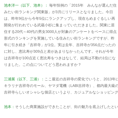
池本洋一（以下、池本）：
毎年恒例の「2015年 みんなが選んだ住
みたい街ランキング関東版」が3月にリリースとなりました。今日
は、昨年9位から今年5位にランクアップし、現在もめまぐるしい再
開発が行われている武蔵小杉に集まっていただきました。関東に居
住する20代～40代の男女3000人が対象のアンケートをベースに得点
形式のランキングを実施している住みたい街ランキングですが、昨
年に引き続き「吉祥寺」が1位。実は去年、吉祥寺が356点だったの
に対し、恵比寿が309点と差があまりなかったんです。それが今年
は吉祥寺が100点近く恵比寿をつきはなして、結局は不動の1位にな
りました。この点についてどう思われますか？
三浦展（以下、三浦）：
ここ最近の吉祥寺の変化でいうと、2013年
キラリナ吉祥寺のモール、ヤマダ電機（LABI吉祥寺）、都内最大級
吉祥寺らしいオシャレな個店というより、カジュアルなショッピン
池本：
そうした商業施設ができたことが、街の魅力を底上げしたと