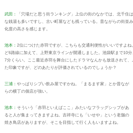
武田：
「穴場だと思う街ランキング」上位の街のなかでは、北千住
な銭湯も多いですし、古い町屋なども残っている。昔ながらの街並
化度の高さを感じます。
池本：
2位につけた赤羽ですが、こちらも交通利便性がいいですよね
ど6路線に加えて、上野東京ラインが開通しました。池袋駅まで10分
7分くらい。ここ最近赤羽を舞台にしたドラマなんかも放送されて、
た印象ですが、どのあたりが評価されているのでしょうか？
三浦：
やっぱりシブい飲み屋ですかね。「まるます家」とか昔なが
らの横丁の個店が強い。
池本：
そういう「赤羽といえばここ」みたいなフラッグシップがあ
ると人が集まってきますよね。吉祥寺にも「いせや」という老舗の
焼き鳥店がありますが、そこを目指して行く人もいますよね。