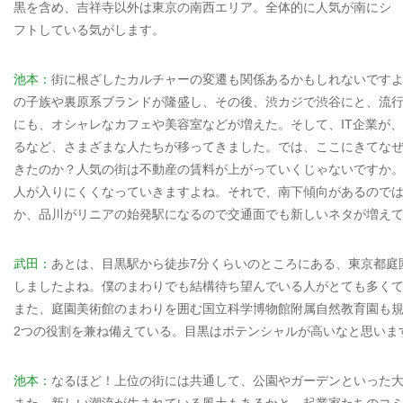
黒を含め、吉祥寺以外は東京の南西エリア。全体的に人気が南にシ
フトしている気がします。
池本：
街に根ざしたカルチャーの変遷も関係あるかもしれないです
の子族や裏原系ブランドが隆盛し、その後、渋カジで渋谷にと、流
にも、オシャレなカフェや美容室などが増えた。そして、IT企業が
るなど、さまざまな人たちが移ってきました。では、ここにきてな
きたのか？人気の街は不動産の賃料が上がっていくじゃないですか
人が入りにくくなっていきますよね。それで、南下傾向があるので
か、品川がリニアの始発駅になるので交通面でも新しいネタが増え
武田：
あとは、目黒駅から徒歩7分くらいのところにある、東京都庭
しましたよね。僕のまわりでも結構待ち望んでいる人がとても多く
また、庭園美術館のまわりを囲む国立科学博物館附属自然教育園も
2つの役割を兼ね備えている。目黒はポテンシャルが高いなと思いま
池本：
なるほど！上位の街には共通して、公園やガーデンといった