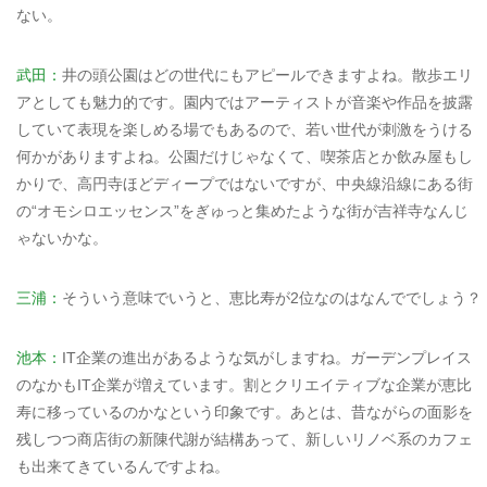
ない。
武田：
井の頭公園はどの世代にもアピールできますよね。散歩エリ
アとしても魅力的です。園内ではアーティストが音楽や作品を披露
していて表現を楽しめる場でもあるので、若い世代が刺激をうける
何かがありますよね。公園だけじゃなくて、喫茶店とか飲み屋もし
かりで、高円寺ほどディープではないですが、中央線沿線にある街
の“オモシロエッセンス”をぎゅっと集めたような街が吉祥寺なんじ
ゃないかな。
三浦：
そういう意味でいうと、恵比寿が2位なのはなんででしょう？
池本：
IT企業の進出があるような気がしますね。ガーデンプレイス
のなかもIT企業が増えています。割とクリエイティブな企業が恵比
寿に移っているのかなという印象です。あとは、昔ながらの面影を
残しつつ商店街の新陳代謝が結構あって、新しいリノベ系のカフェ
も出来てきているんですよね。