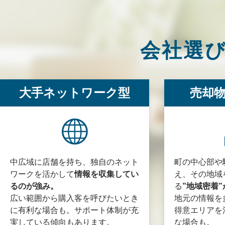
会社選
大手ネットワーク型
売却
中広域に店舗を持ち、独自のネット
町の中心部や
ワークを活かして
情報を収集してい
え、その地域
るのが強み。
る
”地域密着
広い範囲から購入客を呼びたいとき
地元の情報を
に有利な場合も。サポート体制が充
得意エリアを
実している傾向もあります。
な場合も。