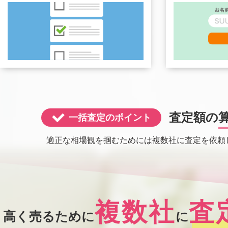
査定額の
一括査定のポイント
適正な相場観を掴むためには複数社に査定を依頼
複数社
査
高く売るために
に