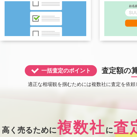
査定額の
一括査定のポイント
適正な相場観を掴むためには複数社に査定を依頼
複数社
査
高く売るために
に