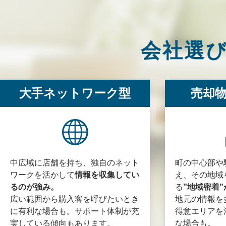
会社選
大手ネットワーク型
売却
中広域に店舗を持ち、独自のネット
町の中心部や
ワークを活かして
情報を収集してい
え、その地域
るのが強み。
る
”地域密着
広い範囲から購入客を呼びたいとき
地元の情報を
に有利な場合も。サポート体制が充
得意エリアを
実している傾向もあります。
な場合も。