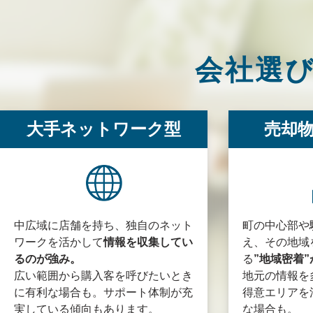
会社選
大手ネットワーク型
売却
中広域に店舗を持ち、独自のネット
町の中心部や
ワークを活かして
情報を収集してい
え、その地域
るのが強み。
る
”地域密着
広い範囲から購入客を呼びたいとき
地元の情報を
に有利な場合も。サポート体制が充
得意エリアを
実している傾向もあります。
な場合も。