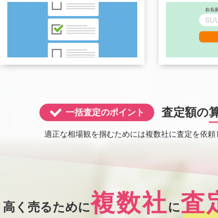
査定額の
一括査定のポイント
適正な相場観を掴むためには複数社に査定を依頼
複数社
査
高く売るために
に