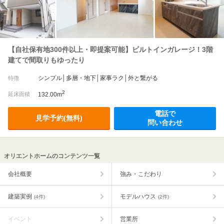
【自社保有地300件以上・即提案可能】ビルトインガレージ！3階
建てで間取りもゆったり
シンプル│多層・地下│家事ラク│外と繋がる
特徴
2
延床面積
132.00m
電話で
見学予約(無料)
問い合わせ
オリエントホームのコンテンツ一覧
会社概要
強み・こだわり
建築実例
モデルハウス
(4件)
(2件)
イベント
営業所