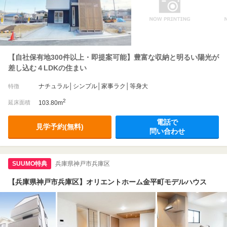
【自社保有地300件以上・即提案可能】豊富な収納と明るい陽光が
差し込む４LDKの住まい
ナチュラル│シンプル│家事ラク│等身大
特徴
2
延床面積
103.80m
電話で
見学予約(無料)
問い合わせ
SUUMO特典
兵庫県神戸市兵庫区
【兵庫県神戸市兵庫区】オリエントホーム金平町モデルハウス