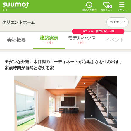
0
オリエントホーム
施工エリア
ギフトカードプレゼント中
建築実例
モデルハウス
会社概要
イベント
（4件）
（2件）
モダンな外観に木目調のコーディネートが心地よさを生み出す、
家族時間が自然と増える家