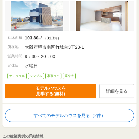
延床面積
103.80
2
（
31.3
）
m
坪
所在地
大阪府堺市南区竹城台3丁23-1
営業時間
9：30～20：00
定休日
水曜日
ナチュラル
シンプル
家事ラク
等身大
モデルハウスを
詳細を見る
見学する(無料)
すべてのモデルハウスを見る（2件）
この建築実例の詳細情報