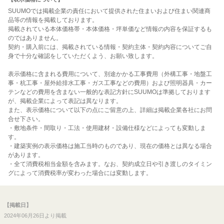
SUUMOでは掲載企業の責任において提供された住まいおよび住まい関連商
品等の情報を掲載しております。
掲載されている本体価格帯・本体価格・坪単価など情報の内容を保証するも
のではありません。
契約・購入前には、掲載されている情報・契約主体・契約内容についてご自
身で十分な確認をしていただくよう、お願い致します。
表示価格に含まれる費用について、別途かかる工事費用（外構工事・地盤工
事・杭工事・屋外給排水工事・ガス工事などの費用）および照明器具・カー
テンなどの費用を含まない一般的な表記方針にSUUMOは準拠しております
が、掲載企業によって表記は異なります。
また、表示価格について以下の点にご留意の上、詳細は掲載企業各社にお問
合せ下さい。
・敷地条件・間取り・工法・使用建材・設備仕様などによっても変動しま
す。
・建築実例の表示価格は施工当時のものであり、現在の価格とは異なる場合
があります。
・全て消費税相当金額を含みます。なお、契約成立日や引き渡しのタイミン
グによって消費税率が変わった場合には変動します。
【掲載日】
2024年06月26日より掲載