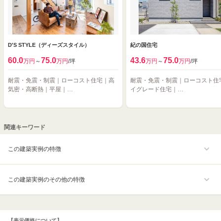
D'S STYLE（ディーズスタイル）
紀の国住宅
60.0
75.0
43.6
75.0
万円
～
万円
/坪
万円
～
万円
/坪
耐震・免震・制震｜ローコスト住宅｜高
耐震・免震・制震｜ローコスト住
気密・高断熱｜平屋｜…
イグレード住宅｜…
関連キーワード
この建築実例の特徴
この建築実例のその他の特徴
【表示価格について】