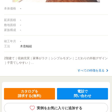
-
本体価格
延床面積
-
敷地面積
-
家族構成
-
竣工年月
-
工法
木造軸組
2階建て｜収納充実｜家事がラク｜シンプルモダン｜こだわりの外観デザイン
｜子育てしやすい｜…
すべての特徴を見る
カタログを
電話で
請求する(無料)
問い合わせ
実例をお気に入りに追加する