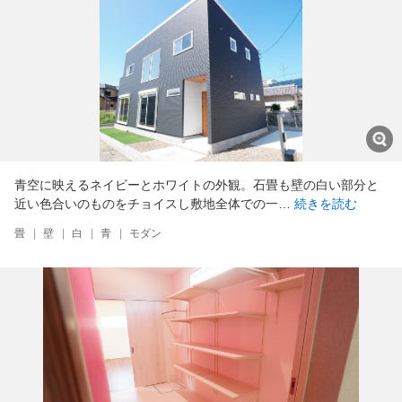
青空に映えるネイビーとホワイトの外観。石畳も壁の白い部分と
近い色合いのものをチョイスし敷地全体での一…
続きを読む
畳
|
壁
|
白
|
青
|
モダン