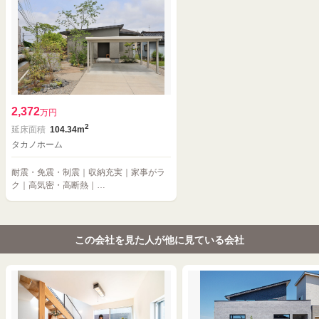
2,372
万円
2
延床面積
104.34m
タカノホーム
耐震・免震・制震｜収納充実｜家事がラ
ク｜高気密・高断熱｜…
この会社を見た人が他に見ている会社