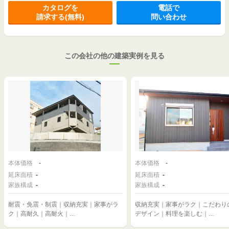
カタログを
電話で
請求する(無料)
問い合わせ
この会社の他の建築実例を見る
本体価格
-
本体価格
-
延床面積
-
延床面積
-
家族構成
-
家族構成
-
耐震・免震・制震｜収納充実｜家事がラ
収納充実｜家事がラク｜こだわり
ク｜高耐久｜高耐火｜…
デザイン｜料理を楽しむ｜…