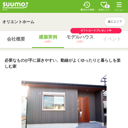
0
オリエントホーム
施工エリア
ギフトカードプレゼント中
建築実例
モデルハウス
会社概要
イベント
（4件）
（2件）
必要なものが手に届きやすい、動線がよくゆったりと暮らしを楽
しむ家