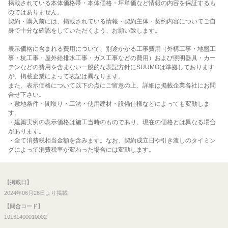
掲載されている本体価格帯・本体価格・坪単価など情報の内容を保証するも
のではありません。
契約・購入前には、掲載されている情報・契約主体・契約内容についてご自
身で十分な確認をしていただくよう、お願い致します。
表示価格に含まれる費用について、別途かかる工事費用（外構工事・地盤工
事・杭工事・屋外給排水工事・ガス工事などの費用）および照明器具・カー
テンなどの費用を含まない一般的な表記方針にSUUMOは準拠しております
が、掲載企業によって表記は異なります。
また、表示価格について以下の点にご留意の上、詳細は掲載企業各社にお問
合せ下さい。
・敷地条件・間取り・工法・使用建材・設備仕様などによっても変動しま
す。
・建築実例の表示価格は施工当時のものであり、現在の価格とは異なる場合
があります。
・全て消費税相当金額を含みます。なお、契約成立日や引き渡しのタイミン
グによって消費税率が変わった場合には変動します。
【掲載日】
2024年06月26日より掲載
【問合コード】
10161400010002