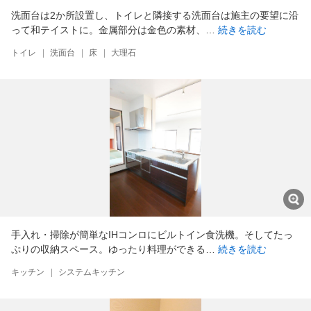
洗面台は2か所設置し、トイレと隣接する洗面台は施主の要望に沿
って和テイストに。金属部分は金色の素材、…
続きを読む
トイレ
|
洗面台
|
床
|
大理石
手入れ・掃除が簡単なIHコンロにビルトイン食洗機。そしてたっ
ぷりの収納スペース。ゆったり料理ができる…
続きを読む
キッチン
|
システムキッチン