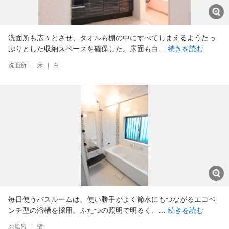
洗面所も広々とさせ、タオルも棚の中にすべてしまえるようたっ
ぷりとした収納スペースを確保した。床面も白…
続きを読む
洗面所
|
床
|
白
毎日使うバスルームは、使い勝手がよく節水にもつながるエコベ
ンチ型の浴槽を採用。ふたつの照明で明るく、…
続きを読む
お風呂
|
壁