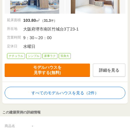
延床面積
103.80
2
（
31.3
）
m
坪
所在地
大阪府堺市南区竹城台3丁23-1
営業時間
9：30～20：00
定休日
水曜日
ナチュラル
シンプル
家事ラク
等身大
モデルハウスを
詳細を見る
見学する(無料)
すべてのモデルハウスを見る（2件）
この建築実例の詳細情報
商品名
-