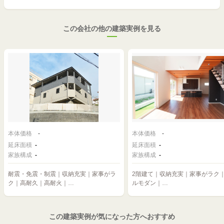
この会社の他の建築実例を見る
本体価格
-
本体価格
-
延床面積
-
延床面積
-
家族構成
-
家族構成
-
耐震・免震・制震｜収納充実｜家事がラ
2階建て｜収納充実｜家事がラク
ク｜高耐久｜高耐火｜…
ルモダン｜…
この建築実例が気になった方へおすすめ