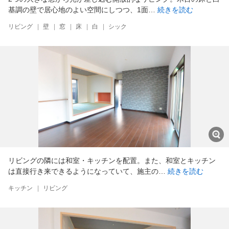
基調の壁で居心地のよい空間にしつつ、1面…
続きを読む
リビング
|
壁
|
窓
|
床
|
白
|
シック
リビングの隣には和室・キッチンを配置。また、和室とキッチン
は直接行き来できるようになっていて、施主の…
続きを読む
キッチン
|
リビング