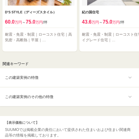
D'S STYLE（ディーズスタイル）
紀の国住宅
60.0
75.0
43.6
75.0
万円
～
万円
/坪
万円
～
万円
/坪
耐震・免震・制震｜ローコスト住宅｜高
耐震・免震・制震｜ローコスト住
気密・高断熱｜平屋｜…
イグレード住宅｜…
関連キーワード
この建築実例の特徴
この建築実例のその他の特徴
【表示価格について】
SUUMOでは掲載企業の責任において提供された住まいおよび住まい関連商
品等の情報を掲載しております。