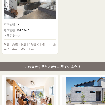
本体価格
-
2
延床面積
114.02m
トヨタホーム
耐震・免震・制震｜2階建て｜省エネ・創
エネ・エコ（eco）｜…
この会社を見た人が他に見ている会社