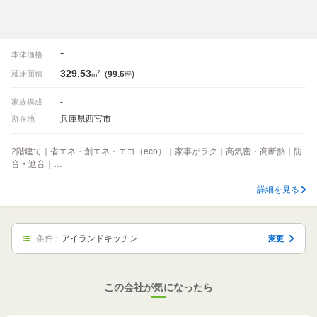
-
本体価格
329.53
2
延床面積
(
99.6
)
m
坪
-
家族構成
兵庫県西宮市
所在地
2階建て｜省エネ・創エネ・エコ（eco）｜家事がラク｜高気密・高断熱｜防
音・遮音｜…
詳細を見る
条件：
アイランドキッチン
変更
この会社が気になったら