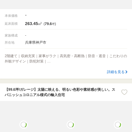
-
本体価格
263.45
2
延床面積
(
79.6
)
m
坪
-
家族構成
兵庫県神戸市
所在地
2階建て｜収納充実｜家事がラク｜高気密・高断熱｜防音・遮音｜こだわりの
外観デザイン｜防犯対策｜…
詳細を見る
【99.6坪/ガレージ】太陽に映える、明るい色彩や素材感が美しい。ス
パニッシュコロニアル様式の輸入住宅