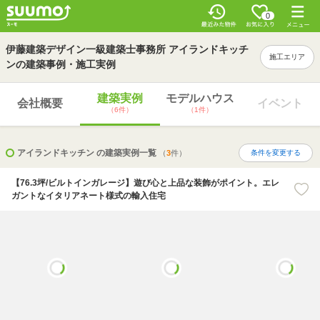
0
伊藤建築デザイン一級建築士事務所 アイランドキッチ
施工エリア
ンの建築事例・施工実例
建築実例
モデルハウス
会社概要
イベント
（6件）
（1件）
アイランドキッチン の建築実例一覧
（
3
件）
条件を変更する
【76.3坪/ビルトインガレージ】遊び心と上品な装飾がポイント。エレ
ガントなイタリアネート様式の輸入住宅