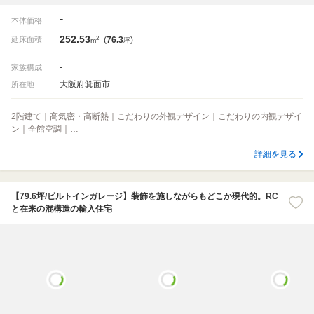
-
本体価格
252.53
2
延床面積
(
76.3
)
m
坪
-
家族構成
大阪府箕面市
所在地
2階建て｜高気密・高断熱｜こだわりの外観デザイン｜こだわりの内観デザイ
ン｜全館空調｜…
詳細を見る
【79.6坪/ビルトインガレージ】装飾を施しながらもどこか現代的。RC
と在来の混構造の輸入住宅