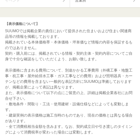
イベント
営業所
【表示価格について】
SUUMOでは掲載企業の責任において提供された住まいおよび住まい関連商
品等の情報を掲載しております。
掲載されている本体価格帯・本体価格・坪単価など情報の内容を保証するも
のではありません。
契約・購入前には、掲載されている情報・契約主体・契約内容についてご自
身で十分な確認をしていただくよう、お願い致します。
表示価格に含まれる費用について、別途かかる工事費用（外構工事・地盤工
事・杭工事・屋外給排水工事・ガス工事などの費用）および照明器具・カー
テンなどの費用を含まない一般的な表記方針にSUUMOは準拠しております
が、掲載企業によって表記は異なります。
また、表示価格について以下の点にご留意の上、詳細は掲載企業各社にお問
合せ下さい。
・敷地条件・間取り・工法・使用建材・設備仕様などによっても変動しま
す。
・建築実例の表示価格は施工当時のものであり、現在の価格とは異なる場合
があります。
・全て消費税相当金額を含みます。なお、契約成立日や引き渡しのタイミン
グによって消費税率が変わった場合には変動します。